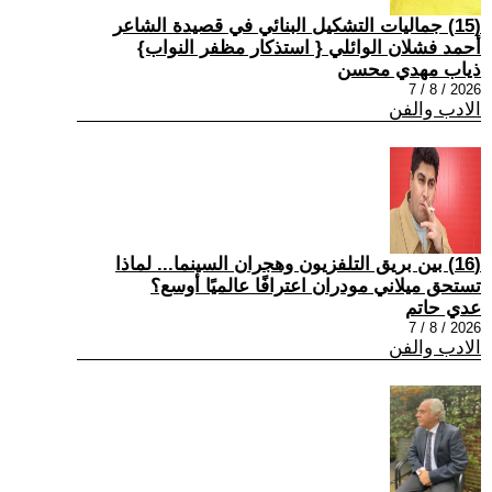
(15) جماليات التشكيل البنائي في قصيدة الشاعر
أحمد فشلان الوائلي { استذكار مظفر النواب}
ذياب مهدي محسن
2026 / 8 / 7
الادب والفن
(16) بين بريق التلفزيون وهجران السينما... لماذا
تستحق ميلاني مودران اعترافًا عالميًا أوسع؟
عدي حاتم
2026 / 8 / 7
الادب والفن