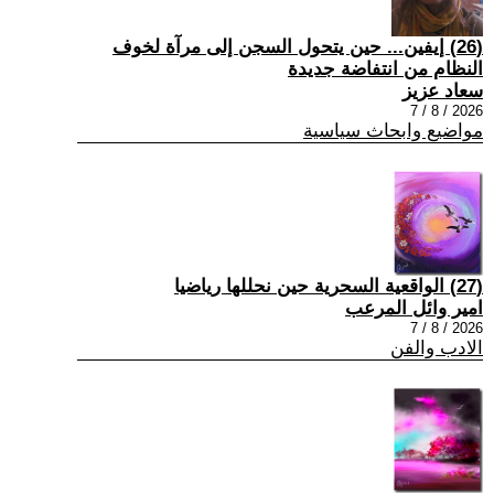
(26) إيفين... حين يتحول السجن إلى مرآة لخوف
النظام من انتفاضة جديدة
سعاد عزيز
2026 / 8 / 7
مواضيع وابحاث سياسية
(27) الواقعية السحرية حين نحللها رياضيا
امير وائل المرعب
2026 / 8 / 7
الادب والفن