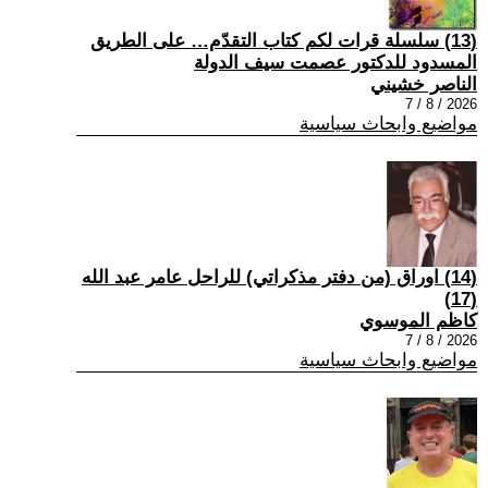
(13) سلسلة قرات لكم كتاب التقدّم… على الطريق
المسدود للدكتور عصمت سيف الدولة
الناصر خشيني
2026 / 8 / 7
مواضيع وابحاث سياسية
(14) اوراق (من دفتر مذكراتي) للراحل عامر عبد الله
(17)
كاظم الموسوي
2026 / 8 / 7
مواضيع وابحاث سياسية