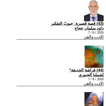
(43) قصة قصيرة: جيوبُ التفكير
داود سلمان عجاج
2026 / 8 / 7
الادب والفن
(44) فراشة الحديقة*
إشبيليا الجبوري
2026 / 8 / 7
الادب والفن