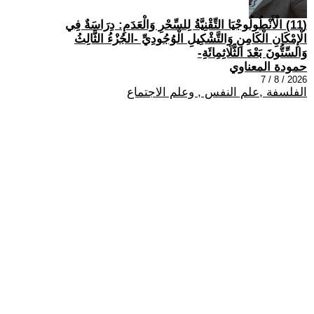
(11) الْأَنْطُولُوجْيَا التِّقْنِيَّةُ لِلسِّحْرِ وَالْعَدَمِ: دِرَاسَةٌ فِي
الْإِمْكَانِ الْكَامِنِ وَالتَّشْكِيلِ الْوُجُودِيِّ -الجُزْءُ الثَّالِثُ
وَالسِّتُّونَ بَعْدَ الثَّلَاثِمِائَةِ-
حمودة المعناوي
2026 / 8 / 7
الفلسفة ,علم النفس , وعلم الاجتماع