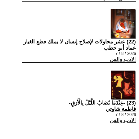
(22) عشر محاولات لإصلاح إنسان لا يملك قطع الغيار
عماد أبو حطب
2026 / 8 / 7
الادب والفن
(23) -عِنْدَمَا يُصَابُ اللَّيْلُ بِالْأَرَقِ-
فاطمة شاوتي
2026 / 8 / 7
الادب والفن