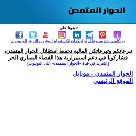
تابعونا على:
بودكاست
بنترست
تيلكرام
لينكدإن
الانستغرام
اليوتيوب
التويتر
الفيسبوك
تبرعاتكم وتبرعاتكن المالية تحفظ استقلال الحوار المتمدن،
فشاركونا في دعم استمرارية هذا الفضاء اليساري الحر
[اشترك في قناة ‫«الحوار المتمدن» على اليوتيوب]
الحوار المتمدن - موبايل
الموقع الرئيسي