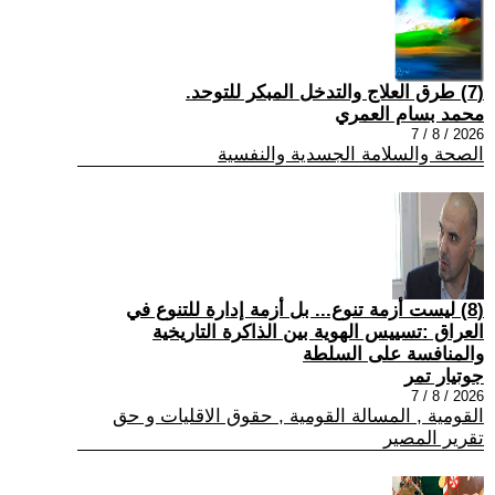
(7) طرق العلاج والتدخل المبكر للتوحد.
محمد بسام العمري
2026 / 8 / 7
الصحة والسلامة الجسدية والنفسية
(8) ليست أزمة تنوع... بل أزمة إدارة للتنوع في
العراق :تسييس الهوية بين الذاكرة التاريخية
والمنافسة على السلطة
جوتيار تمر
2026 / 8 / 7
القومية , المسالة القومية , حقوق الاقليات و حق
تقرير المصير