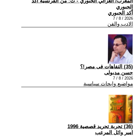
المغرب/ الغزالي الجبوري - ت: من الفرنسية أكد
الجبوري
أكد الجبوري
2026 / 8 / 7
الادب والفن
(35) التفاهات فى مصر!؟
حسن مدبولى
2026 / 8 / 7
مواضيع وابحاث سياسية
(36) تجربة تجريد قصصية 1996
امير وائل المرعب