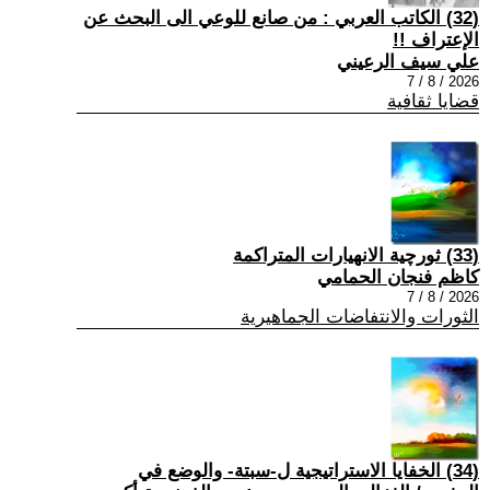
(32) الكاتب العربي : من صانع للوعي الى البحث عن
الإعتراف !!
علي سيف الرعيني
2026 / 8 / 7
قضايا ثقافية
(33) ثورچية الانهيارات المتراكمة
كاظم فنجان الحمامي
2026 / 8 / 7
الثورات والانتفاضات الجماهيرية
(34) الخفايا الاستراتيجية ل-سبتة- والوضع في