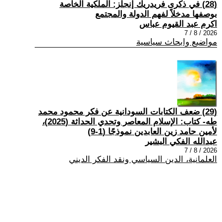
(28) في ذكرى فريدريك إنجلز: الملكية الخاصة
بوصفها مدخلاً لفهم الدولة والمجتمع
اكرم عبد القيوم عباس
2026 / 8 / 7
مواضيع وابحاث سياسية
(29) ضعف الكتابات السودانية عن فكر محمود محمد
طه- كتاب: الإسلام المعاصر وتحدي الحداثة (2025)،
لأمين حامد زين العابدين نموذجًا (1-9)
عبدالله الفكي البشير
2026 / 8 / 7
العلمانية، الدين السياسي ونقد الفكر الديني