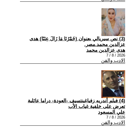
(3) نص سيريالي بعنوان (خَمْرُنَا مَا زَالَ عِنَبًا) هدى
عزالدين محمد.مصر.
هدى عزالدين محمد
2026 / 8 / 7
الادب والفن
(4) فيلم أندريه زفياغينتسيف -العودة- دراما عائلية
تعرض على خلفية غياب الأب
علي المسعود
2026 / 8 / 7
الادب والفن