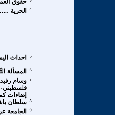
3
حقوق العما
4
الحرية .....
5
احداث اليم
6
المسألة الث
7
وسام رفيد
فلسطيني- ح
إضاءات كمف
8
سلطان باش
9
الجامعة عرب