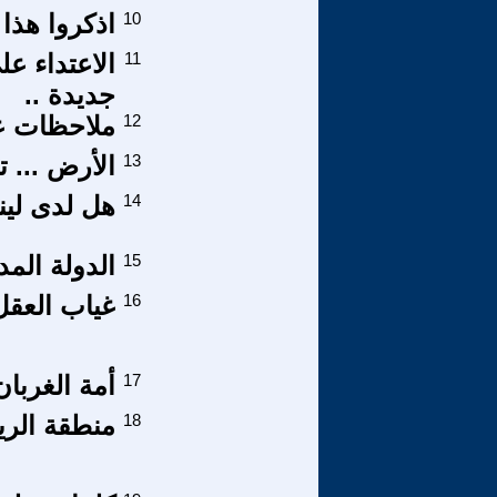
10
اذكروا هذا 
11
الاعتداء عل
جديدة ..
12
ملاحظات عا
13
الأرض ... ت
14
هل لدى لين
15
الدولة المدن
16
غياب العقل
17
أمة الغربا
18
منطقة الريف