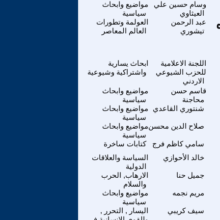
وسام حسين علي
مواضيع وابحاث
العيثاوي
سياسية
عبد الرحمن
العولمة وتطورات
تيشوري
العالم المعاصر
اللجنة الاعلامية
ابحاث يسارية
للحزب الشيوعي
واشتراكية وشيوعية
الاردني
قاسم حسن
مواضيع وابحاث
محاجنة
سياسية
شنتوري القاعدي
مواضيع وابحاث
سياسية
صلاح الدين محسن
مواضيع وابحاث
سياسية
سامي كاظم فرج
كتابات ساخرة
خالد الأحوازي
السياسة والعلاقات
الدولية
جميل حنا
الارهاب, الحرب
والسلام
مريم نجمه
مواضيع وابحاث
سياسية
سيف كريبي
اليسار , التحرر ,
والقوى الانسانية في