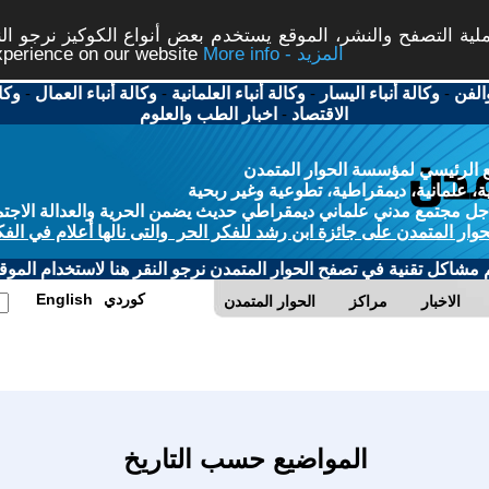
ة التصفح والنشر، الموقع يستخدم بعض أنواع الكوكيز نرجو النق
More info - المزيد
experience on our website
الفن
-
وكالة أنباء اليسار
-
وكالة أنباء العلمانية
-
وكالة أنباء العمال
-
وكا
الاقتصاد
-
اخبار الطب والعلوم
 الرئيسي لمؤسسة الحوار المتمدن
، علمانية، ديمقراطية، تطوعية وغير ربحية
ل مجتمع مدني علماني ديمقراطي حديث يضمن الحرية والعدالة الاجتم
حوار المتمدن على جائزة ابن رشد للفكر الحر والتى نالها أعلام في الفك
م مشاكل تقنية في تصفح الحوار المتمدن نرجو النقر هنا لاستخدام الموقع
كوردي
English
الاخبار
مراكز
الحوار المتمدن
المواضيع حسب التاريخ