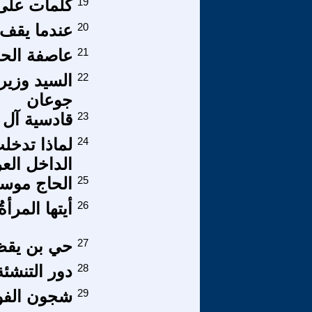
19
كلمات على 
20
عندما يقف 
21
عاصفة الحز
22
السيد وزير
جوعان
23
قادسية آل 
24
لماذا تدخل
الداخل الع
25
الحاج موس
26
أيتها المرأ
27
حي بن يقظ
28
دور التنشئة
29
شجون الفوات