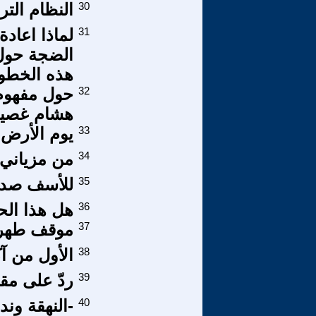
30
النظام التر
31
لماذا اعادة
الضجة حول 
هذه الخطو
32
حول مفهوم 
هشام غصي
33
يوم الأرض .
34
من مزياني 
35
للأسف صدقت
36
هل هذا الح
37
موقف طهرا
38
الأول من آك
39
ردّ على مق
40
-النهقة وند