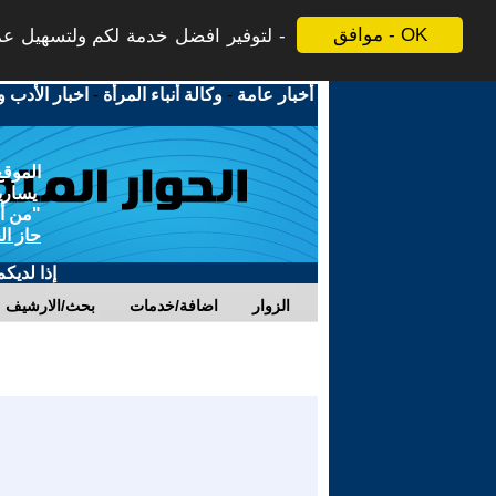
موافق - OK
لتوفير افضل خدمة لكم ولتسهيل عملي
أخبار عامة
-
وكالة أنباء المرأة
-
اخبار الأدب و
الموقع
يسارية
"من أج
حاز ال
إذا لديك
الزوار
اضافة/خدمات
بحث/الارشيف