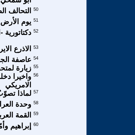
50
التحالف ال
51
يوم الأرض
52
دكتاتورية -ا
53
الاذرع الاي
54
عاصفة الج
55
زيارة لمتح
56
واخيرا دخل
الامريكي
57
لماذا تصوّب
58
وحدة العرا
59
القمة العرب
60
إبراهيم وأمّ