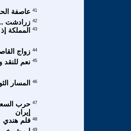
41
عاصفة الحز
42
زرادشت ...
43
المملكة إذ
44
زواج القاص
45
نعم للنقد وا
46
المسار الث
47
حرب السعو
إيران
48
فلم هندي
49
ابو شمخي 