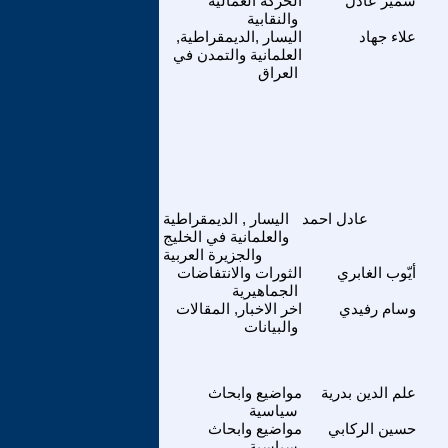
سمير عادل
الحركة العمالية
والنقابية
علاء جهاد
اليسار ,الديمقراطية,
العلمانية والتمدن في
العراق
عادل احمد
اليسار , الديمقراطية
والعلمانية في الخليج
والجزيرة العربية
أيّوب الغابري
الثورات والانتفاضات
الجماهيرية
وسام رفيدي
اخر الاخبار, المقالات
والبيانات
علم الدين بدرية
مواضيع وابحاث
سياسية
حسين الركابي
مواضيع وابحاث
سياسية