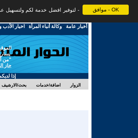
موافق - OK
لتوفير افضل خدمة لكم ولتسهيل عملي
أخبار عامة
-
وكالة أنباء المرأة
-
اخبار الأدب و
الموقع
يسارية
"من أج
حاز ال
إذا لديك
الزوار
اضافة/خدمات
بحث/الارشيف