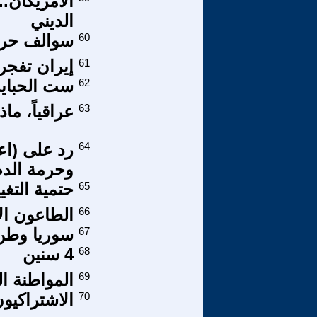
الديني
60
سوالف حري
61
إيران تفجر
62
ست الحبايب 
63
عراقياً، ماذ
64
رد على (اعل
وحرمة الدم
65
حتمية التغي
66
الطاعون ال
67
سوريا وطن 
68
4 سنين
69
المواطنة ال
70
الاشتراكيو