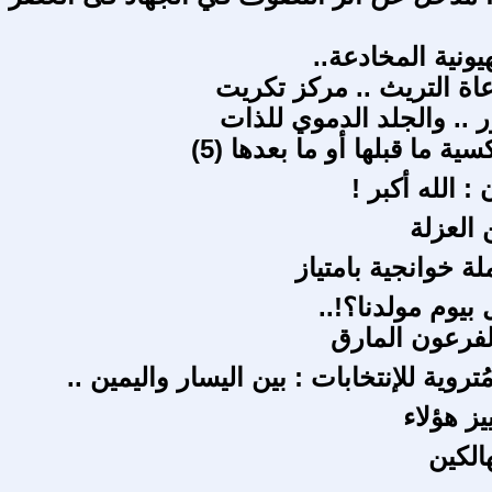
ونية المخادعة..
اة التريث .. مركز تكريت
.. والجلد الدموي للذات
ة ما قبلها أو ما بعدها (5)
: الله أكبر !
 العزلة
ة خوانجية بامتياز
 بيوم مولدنا؟!..
الفرعون المارق
تروية للإنتخابات : بين اليسار واليمين ..
يز هؤلاء
الكين