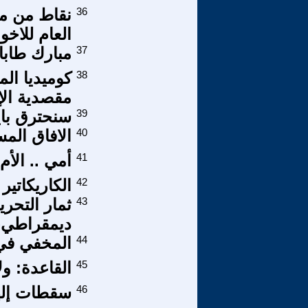
36
نقاط من مق
العام للاخ
37
مبارك طابا
38
كوميديا ال
مقصدية الإ
39
سنحترق بايد
40
الافاق المس
41
أمي .. الأم 
42
الكاريكاتير
43
ثمار التحري
ديمقراطي-.
44
المخفي في 
45
القاعدة: ول
46
سقطات إله