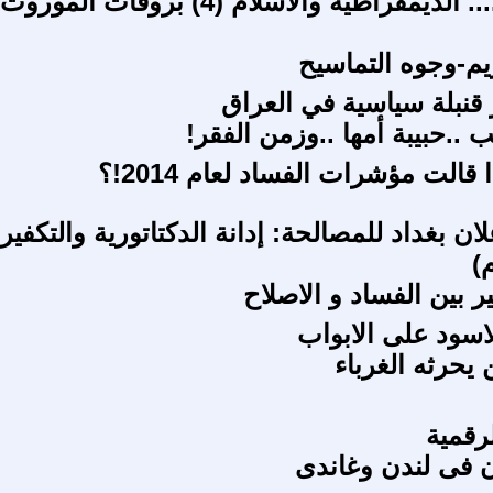
الامريكان..... الديمقراطية والاسلام (4) بروفات الموروث
م-وجوه التماسيح
 قنبلة سياسية في العراق
..حبيبة أمها ..وزمن الفقر!
ا قالت مؤشرات الفساد لعام 2014!؟
ان بغداد للمصالحة: إدانة الدكتاتورية والتكفير
)
ير بين الفساد و الاصلاح
اسود على الابواب
يحرثه الغرباء
رقمية
ن فى لندن وغاندى