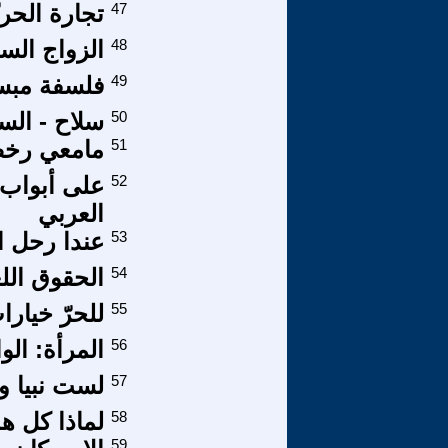
47
تجارة الحري
48
الزواج السر
49
فلسفة مبسط
50
سلاح - السع
51
مامعي رخص
52
على أبواب ا
العربي
53
عندا رحل ا
54
الحقوق الل
55
للحرّ خيارا
56
المرأة: الوا
57
لست نبيا و 
58
لماذا كل ه
59