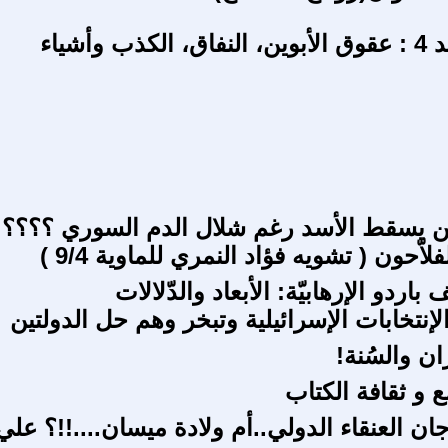
أخلاق محمد 4 : عقوق الأبوين، النفاق، الكذب وأشياء
لن يسقط الأسد رغم شلال الدم السوري ؟؟؟؟
فلاّحون ( تشويه فؤاد النمري للماوية 9/4 )
باردو الإرهابيّة: الأبعاد والدّلالات
لإنتخابات الإسرائيلية وتبخر وهم حل الدولتين
ان والسُنة!
ع و ثقافة الكتاب
ان العنقاء الدولي..أم ولادة ميسان....!!؟ علي