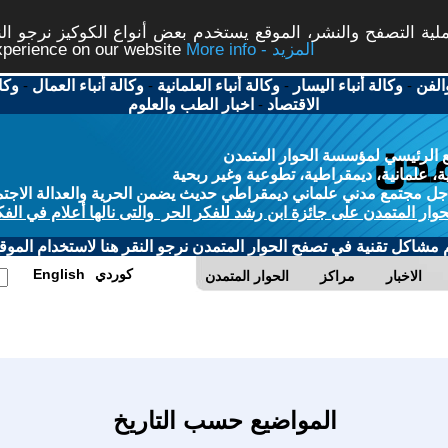
ة التصفح والنشر، الموقع يستخدم بعض أنواع الكوكيز نرجو النق
More info - المزيد
experience on our website
الفن
-
وكالة أنباء اليسار
-
وكالة أنباء العلمانية
-
وكالة أنباء العمال
-
وكا
الاقتصاد
-
اخبار الطب والعلوم
 الرئيسي لمؤسسة الحوار المتمدن
، علمانية، ديمقراطية، تطوعية وغير ربحية
ل مجتمع مدني علماني ديمقراطي حديث يضمن الحرية والعدالة الاجتم
حوار المتمدن على جائزة ابن رشد للفكر الحر والتى نالها أعلام في الفك
م مشاكل تقنية في تصفح الحوار المتمدن نرجو النقر هنا لاستخدام الموقع
كوردي
English
الاخبار
مراكز
الحوار المتمدن
المواضيع حسب التاريخ