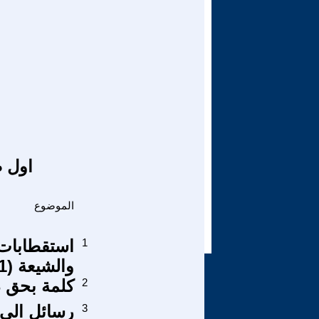
اول ص
الموضوع
1
استقطابات ع
والشيعة (1/1
2
كلمة بحق د
3
رسائل الى 