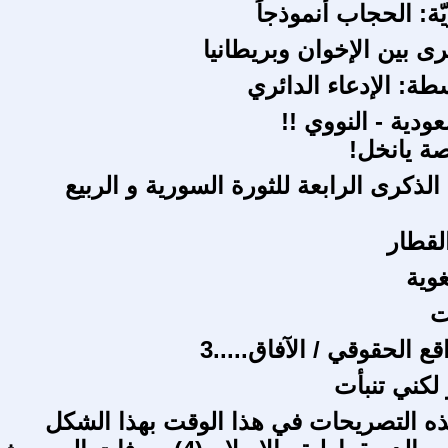
ّة: الحجاب أنموذجاً
ى بين الإخوان وبريطانيا
ة: الإدعاء الدائري
ودية - النووي !!
ة يانخل!
لذكرى الرابعة للثورة السورية و الربيع
لقطار
غوية
ت
قع الحقوقي / الآفاق.....3
لكني تنبأت
ذه التصريحات في هذا الوقت بهذا الشكل