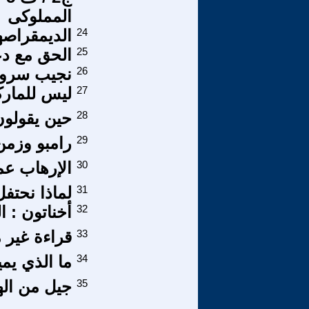
المملوكى
24
الديمقراصهي
25
الحق مع دع
26
نجيب سرور 
27
ليس للماركسي
28
حين يقولون 
29
رامبو وزمن
30
الإرهاب عمل
31
لماذا نحتفل
32
أخناتون : 
33
قراءة غير مُ
34
ما الذي يمي
35
جيل من اله