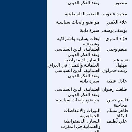
منصور
ونقد الفكر الديني
محمد عبعوب
القضية الفلسطينية
علاء اللامي
مواضيع وابحاث سياسية
يوسف يوسف
سيرة ذاتية
فؤاد النمري
ابحاث يسارية واشتراكية
وشيوعية
منعم وحتي
العلمانية، الدين السياسي
ونقد الفكر الديني
نعيم عبد
اليسار ,الديمقراطية,
مهلهل
العلمانية والتمدن في العراق
زينب حمراوي
العلمانية، الدين السياسي
ونقد الفكر الديني
عادل عطية
سيرة ذاتية
طلعت رضوان
العلمانية، الدين السياسي
ونقد الفكر الديني
قاسم حسن
مواضيع وابحاث سياسية
محاجنة
طاهر مسلم
الثورات والانتفاضات
البكاء
الجماهيرية
علي لّطيف
اليسار , الديمقراطية
والعلمانية في المغرب
العربي