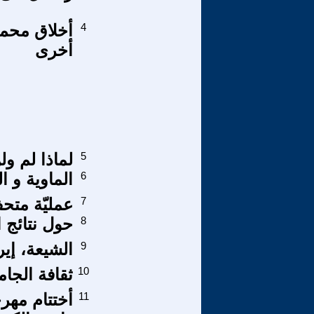
4
أخرى
5
لماذا لم و
6
الماوية و ال
7
عمليّة متحف 
8
حول نتائج ا
9
الشيعة، إير
10
ثقافة الجام
11
أختتام مهرج