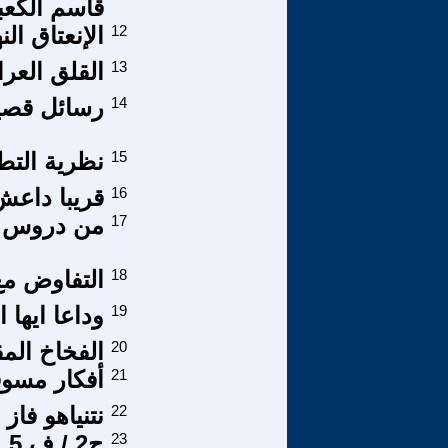
قاسم الكعب
12
الإنعتاق الن
13
القلق العرا
14
رسائل قصير
15
نظرية التط
16
قريبا داعش
17
من دروس ا
18
التفاوض مع
19
وداعا ايها 
20
الفخاخ الم
21
أفكار مسوق
22
نتنياهو فا
23
ج