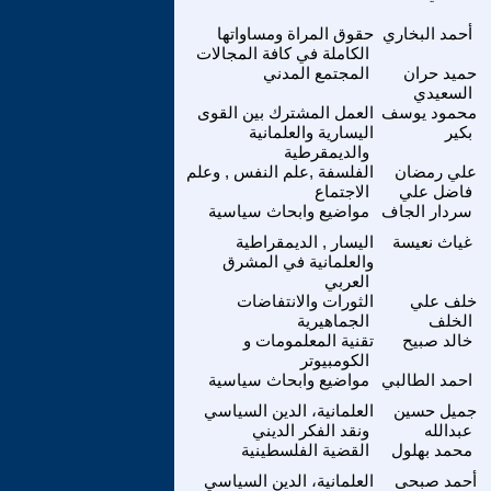
أحمد البخاري
حقوق المراة ومساواتها
الكاملة في كافة المجالات
حميد حران
المجتمع المدني
السعيدي
محمود يوسف
العمل المشترك بين القوى
بكير
اليسارية والعلمانية
والديمقرطية
علي رمضان
الفلسفة ,علم النفس , وعلم
فاضل علي
الاجتماع
سردار الجاف
مواضيع وابحاث سياسية
غياث نعيسة
اليسار , الديمقراطية
والعلمانية في المشرق
العربي
خلف علي
الثورات والانتفاضات
الخلف
الجماهيرية
خالد صبيح
تقنية المعلمومات و
الكومبيوتر
احمد الطالبي
مواضيع وابحاث سياسية
جميل حسين
العلمانية، الدين السياسي
عبدالله
ونقد الفكر الديني
محمد بهلول
القضية الفلسطينية
أحمد صبحى
العلمانية، الدين السياسي