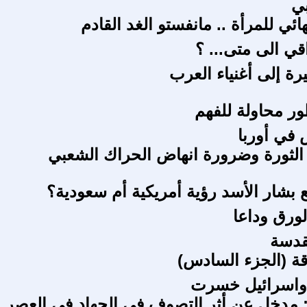
ي
هائي للمرأة .. مانفستو الغد القادم
قي الى متى... ؟
ة إلى أغنياء العرب
ور محاولة للفهم
 في أوربا
لثورة وضرورة انهاض الحراك الشعبي
 بشار الأسد رؤية أمريكية أم سعودية؟
الورق وداعا
قدسة
ة (الجزء السادس)
ز واسرائيل خسرت
2 / ف 5 : مدخل عن أثر التصوف في الجهاد فى العصر