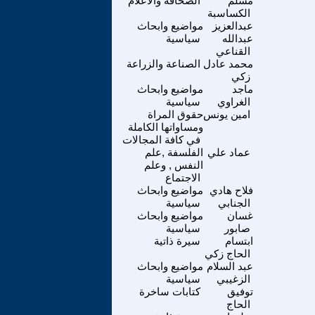
مسَلم
الصحافة والاعلام
الكساسبة
عبدالعزيز
مواضيع وابحاث
عبدالله
سياسية
القناعي
محمد عادل
الصناعة والزراعة
زكي
ماجد
مواضيع وابحاث
الغراوي
سياسية
امين يونس
حقوق المراة
ومساواتها الكاملة
في كافة المجالات
عماد علي
الفلسفة ,علم
النفس , وعلم
الاجتماع
فلاح هادي
مواضيع وابحاث
الجنابي
سياسية
غسان
مواضيع وابحاث
صابور
سياسية
ابتسام
سيرة ذاتية
الحاج زكي
عبد السلام
مواضيع وابحاث
الزغيبي
سياسية
توفيق
كتابات ساخرة
الحاج