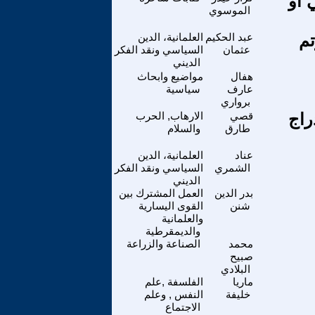
 او
الموسوي
تم
عبد الحكيم
العلمانية، الدين
عثمان
السياسي ونقد الفكر
الديني
هفال
مواضيع وابحاث
عارف
سياسية
برواري
راج
قصي
الارهاب, الحرب
طارق
والسلام
عناد
العلمانية، الدين
الشمري
السياسي ونقد الفكر
الديني
بدر الدين
العمل المشترك بين
شنن
القوى اليسارية
والعلمانية
والديمقرطية
محمد
الصناعة والزراعة
صبيح
البلادي
ماريا
الفلسفة ,علم
خليفة
النفس , وعلم
الاجتماع