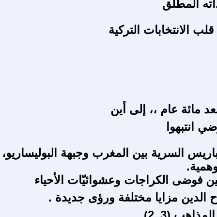
اته المطلق
لب الانتخابات التركية
عد مائة عام ،، إلى أين
ضي انتبهوا
ريس السرية بين المغرب وجبهة البوليساريو،
همية.
ين فوضى الكراجات وعشوائيّات الأحياء
 الدين مزايا مختلفة ورؤى جديدة .
مذاهب (3_2)