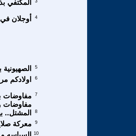
3
المكتفي بذ
4
أوجلان في ق
5
الصهيونية ب
6
اولادكم مر
7
مفاوضات با
مفاوضات و
8
المشتل.. ب
9
معركة صلاح
10
السياسه و ال