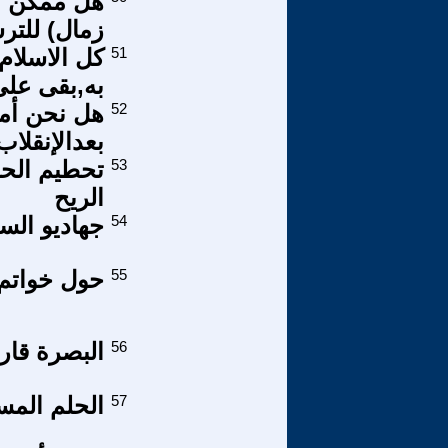
هل ممكن ا
زمال) للترش
51
كل الاسلام
به,بقى على
52
هل نحن أما
بعدالإنقلاب
53
تحطيم الحض
الريح
54
جهاديو السع
55
حول خواتم
56
البصرة قارة
57
الحلم المس