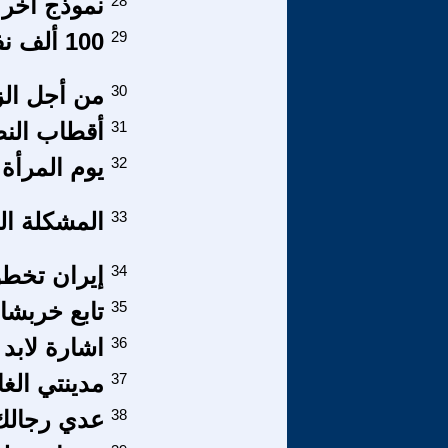
28
نموذج اخر م
29
100 ألف نفر
30
من أجل ال
31
أقطاب النظر
32
يوم المرأة ا
33
المشكلة ال
34
إيران تخطو 
35
تابع خربشا
36
اشارة لابد 
37
مدينتي الغال
38
عدي رجالك عد