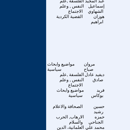
عبد المجيد
الفلسفة ,علم
إسماعيل
النفس , وعلم
الشهاوي
الاجتماع
هوزان
القضية الكردية
ابراهيم
مروان
مواضيع وابحاث
صباح
سياسية
ديفيد عادل
الفلسفة ,علم
صادق
النفس , وعلم
الاجتماع
فريد
مواضيع وابحاث
بوكاس
سياسية
حسين
الصحافة والاعلام
رشيد
حمزه
الارهاب, الحرب
الجناحي
والسلام
محمد علي
العلمانية، الدين