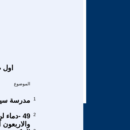
اول ص
الموضوع
1
مدرسة سيد 
2
49 -دماء
والاربعون 