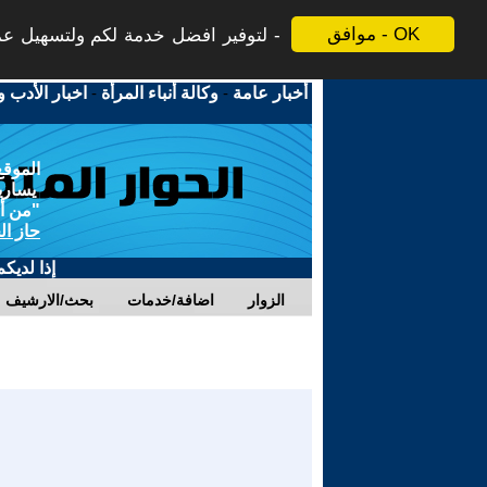
موافق - OK
لتوفير افضل خدمة لكم ولتسهيل عملي
أخبار عامة
-
وكالة أنباء المرأة
-
اخبار الأدب و
الموقع
يسارية
"من أج
حاز ال
إذا لديك
الزوار
اضافة/خدمات
بحث/الارشيف