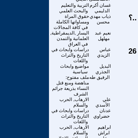
غسان أكرم
التربية والتعليم
الدليمي
والبحث العلمي
..؟
ذياب مهدي
حقوق المراة
محسن
ومساواتها الكاملة
في كافة المجالات
نعيم عبد
اليسار ,الديمقراطية,
مهلهل
العلمانية والتمدن
في العراق
عباس
دراسات وابحاث في
الزيدي
التاريخ والتراث
واللغات
البديل
مواضيع وابحاث
الجذري
سياسية
الرفيق طه
ملف مفتوح:
مناهضة ومنع قتل
النساء بذريعة جرائم
الشرف
علي
الارهاب, الحرب
الأسدي
والسلام
عدنان
دراسات وابحاث في
حضراوي
التاريخ والتراث
واللغات
ابراهيم
الارهاب, الحرب
ابراش
والسلام