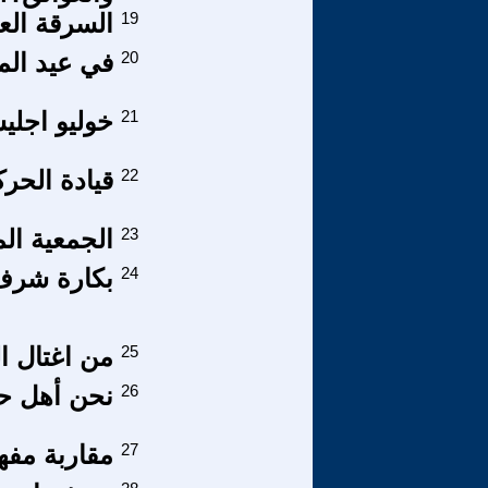
19
السرقة العل
20
في عيد المر
21
خوليو اجليس
22
قيادة الحركة الإسل
23
الجمعية ال
24
بكارة شرف 
25
من اغتال ا
26
نحن أهل حض
27
مقاربة مفه