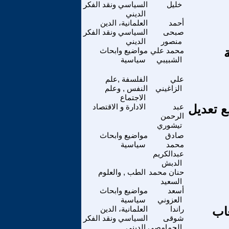
خليل
السياسي ونقد الفكر
الديني
أحمد
العلمانية، الدين
صبحى
السياسي ونقد الفكر
منصور
الديني
محمد علي
مواضيع وابحاث
الشبيبي
سياسية
علي
الفلسفة ,علم
الزاغيني
النفس , وعلم
الاجتماع
ع تعديل
عبد
الادارة و الاقتصاد
الرحمن
تيشوري
صادق
مواضيع وابحاث
محمد
سياسية
عبدالكريم
الدبش
حنان محمد
الطب , والعلوم
السعيد
أسعد
مواضيع وابحاث
العزوني
سياسية
عاب
راندا
العلمانية، الدين
شوقى
السياسي ونقد الفكر
الحمامصى
الديني