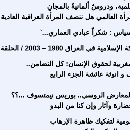
مية، ودروسٌ ألمانيةٌ بالمجانِ
أة العالمي هل ننصف المرأة العراقية العادية 
ياس : شكراً عبادي العماري...`
امية في العراق 1980 – 2003 / الحلقة 26
مغربية لحقوق الإنسان: كل التضامن..
و انوثة عائشة الجزء الرابع
لمعارض الروسي.. بوريس نيمتسوف ...؟؟
ارة وآثار وإن كنا من البدو
ومية لتفكيك ظاهرة الإرهاب