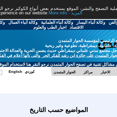
ة التصفح والنشر، الموقع يستخدم بعض أنواع الكوكيز نرجو النق
More info - المزيد
experience on our website
الفن
-
وكالة أنباء اليسار
-
وكالة أنباء العلمانية
-
وكالة أنباء العمال
-
وكا
الاقتصاد
-
اخبار الطب والعلوم
 الرئيسي لمؤسسة الحوار المتمدن
، علمانية، ديمقراطية، تطوعية وغير ربحية
ل مجتمع مدني علماني ديمقراطي حديث يضمن الحرية والعدالة الاجتم
حوار المتمدن على جائزة ابن رشد للفكر الحر والتى نالها أعلام في الفك
م مشاكل تقنية في تصفح الحوار المتمدن نرجو النقر هنا لاستخدام الموقع
كوردي
English
الاخبار
مراكز
الحوار المتمدن
المواضيع حسب التاريخ