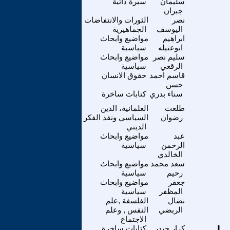
سليمان
سيرة ذاتية
جبران
نصر
الثورات والانتفاضات
اليوسف
الجماهيرية
ابراهيم
مواضيع وابحاث
ابوعتيله
سياسية
سليم نصر
مواضيع وابحاث
الرقعي
سياسية
قاسم احمد
حقوق الانسان
حسن
سناء بدري
كتابات ساخرة
طلعت
العلمانية، الدين
رضوان
السياسي ونقد الفكر
الديني
عبد
مواضيع وابحاث
الرحمن
سياسية
الخالدي
سعد محمد
مواضيع وابحاث
رحيم
سياسية
جعفر
مواضيع وابحاث
المظفر
سياسية
نضال
الفلسفة ,علم
الربضي
النفس , وعلم
الاجتماع
كرار حيدر
كتابات ساخرة