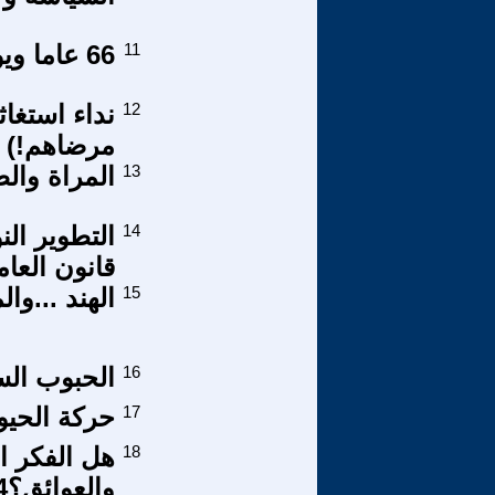
11
66 عاما ويوما واحدا
12
نداء استغا
مرضاهم!)
13
المراة وال
14
التطوير الن
قانون العام
15
الهند ...وال
16
الحبوب ال
17
حركة الحيو
18
هل الفكر ال
والعوائق؟4-4