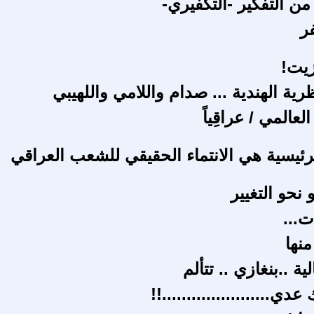
ن التفكير -التكفيري-
زيت!
ية الهندية ... صدام واللامي واللهيبي
لعالمي / عراقِياً
رئيسية هي الانتماء الحقيقي للشعب العراقي
نحو التغيير
ت...
منها
ية ..بنغازي .. تتألم
ي......................!!