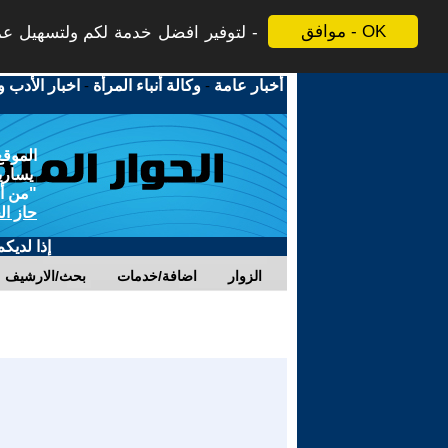
موافق - OK
لتوفير افضل خدمة لكم ولتسهيل عملي
أخبار عامة
-
وكالة أنباء المرأة
-
اخبار الأدب و
الموقع
يسارية
"من أج
حاز ال
إذا لديك
الزوار
اضافة/خدمات
بحث/الارشيف