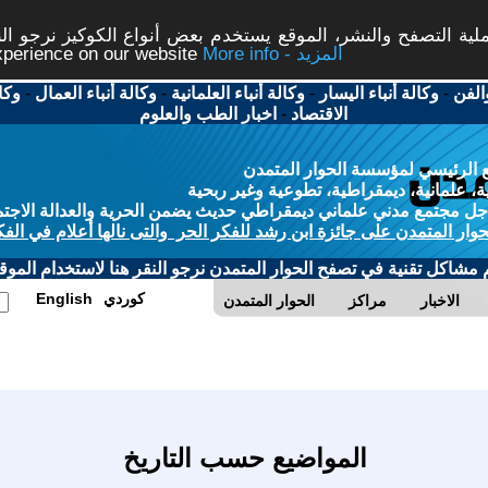
ة التصفح والنشر، الموقع يستخدم بعض أنواع الكوكيز نرجو النق
More info - المزيد
experience on our website
الفن
-
وكالة أنباء اليسار
-
وكالة أنباء العلمانية
-
وكالة أنباء العمال
-
وكا
الاقتصاد
-
اخبار الطب والعلوم
 الرئيسي لمؤسسة الحوار المتمدن
، علمانية، ديمقراطية، تطوعية وغير ربحية
ل مجتمع مدني علماني ديمقراطي حديث يضمن الحرية والعدالة الاجتم
حوار المتمدن على جائزة ابن رشد للفكر الحر والتى نالها أعلام في الفك
م مشاكل تقنية في تصفح الحوار المتمدن نرجو النقر هنا لاستخدام الموقع
كوردي
English
الاخبار
مراكز
الحوار المتمدن
المواضيع حسب التاريخ