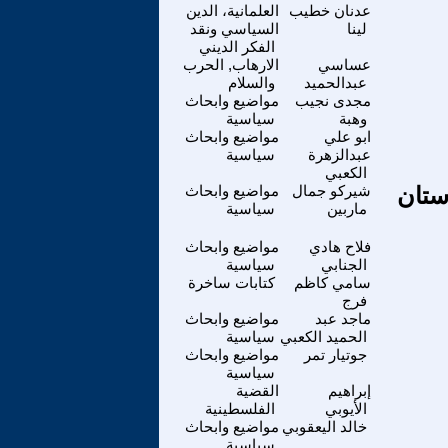
عدنان خطيب
العلمانية، الدين
لينا
السياسي ونقد
الفكر الديني
عساسي
الارهاب, الحرب
عبدالحميد
والسلام
مجدى نجيب
مواضيع وابحاث
وهبة
سياسية
ابو علي
مواضيع وابحاث
عبدالزهرة
سياسية
الكعبي
ستان
شيركو جمال
مواضيع وابحاث
ماربين
سياسية
فلاح هادي
مواضيع وابحاث
الجنابي
سياسية
سامي كاظم
كتابات ساخرة
فرج
ماجد عبد
مواضيع وابحاث
الحميد الكعبي
سياسية
جوتيار تمر
مواضيع وابحاث
سياسية
إبراهيم
القضية
الأيوبي
الفلسطينية
خالد اليعقوبي
مواضيع وابحاث
سياسية