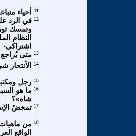
11
أحياء متباع
12
في الرد ع
النظام الم
اشتراكي-
13
متى يُراجع
14
الأنتحار ش
15
رجل ومكتبة
16
ما هو السب
شاه»؟
17
تمخضُ الإس
18
الواقع العر