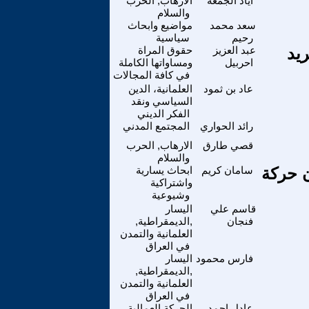
اياد الجمعة
الارهاب, الحرب
والسلام
سعد محمد
مواضيع وابحاث
رحيم
سياسية
ريد
عبد العزيز
حقوق المراة
احربيل
ومساواتها الكاملة
في كافة المجالات
عاد بن ثمود
العلمانية، الدين
السياسي ونقد
الفكر الديني
رائد الحواري
المجتمع المدني
قصي طارق
الارهاب, الحرب
والسلام
ن حركة
سامان كريم
ابحاث يسارية
واشتراكية
وشيوعية
قاسم علي
اليسار
فنجان
,الديمقراطية,
العلمانية والتمدن
في العراق
فارس محمود
اليسار
,الديمقراطية,
العلمانية والتمدن
في العراق
عادل احمد
الحركة العمالية