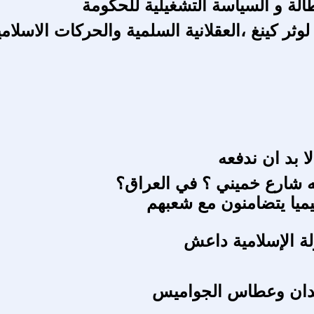
الة و السياسة التشغيلية للحكومة
وثر كينغ ،العقلانية السلمية والحركات الاسلامية
لا بد ان ندفعه
 شارع خميني ؟ في العراق؟
يميا يتضامنون مع شعبهم
ة الإسلامية داعش
دان وعطاس الجواميس