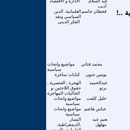
عبد السلام
الادارة و الاقتصاد
أديب
 ..!
قحطان جاسم
العلمانية، الدين
السياسي ونقد
الفكر الديني
محمد فتاتي
مواضيع وابحاث
سياسية
يونس حنون
كتابات ساخرة
عبدالحميد
الهجرة , العنصرية ,
برتو
حقوق اللاجئين ,و
الجاليات المهاجرة
خليل كلفت
مواضيع وابحاث
سياسية
عباس هاشم
مواضيع وابحاث
سياسية
نعيم عبد
اليسار
مهلهل
,الديمقراطية,
العلمانية والتمدن