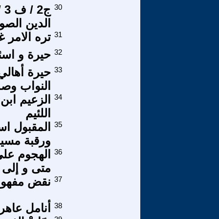
30
ج2
الدين الصو
31
تره الامر 
32
حيرة و اسئ
33
حيرة أهال
النواب وصم
34
الزعيم ابن
اللئيم
35
المقبول اسل
ورقبة مسيح
36
الهجوم على
متى و إلى 
37
نقض مفهوم 
38
أنامل عاهر