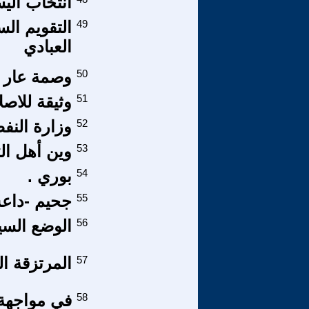
انتخاب اليس
49
التقويم ال
العبادي
50
وصمة عار م
51
وثيقة للاص
52
وزارة النفط
53
وين أهل الر
54
بوري .
55
جحيم -داعش
56
الوضع السي
57
المرتزقة ا
58
في مواجهة ث