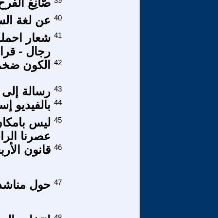
39
صّانِعْ الفرح
40
عن لغة ال
41
شعار احمله 
رجال - قرا
42
الكون ضخم ج
43
رسالة إلى 
44
بالفيديو إ
45
ليس بامكان
عصرنا الرا
46
قانون الأرب
47
حول مناشدة برلم
48