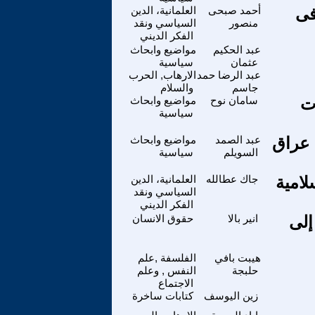
 فى
أحمد صبحى
العلمانية، الدين
منصور
السياسي ونقد
الفكر الديني
عبد الحكيم
مواضيع وابحاث
عثمان
سياسية
عبد الرضا حمد
الارهاب, الحرب
جاسم
والسلام
ت
سامان نوح
مواضيع وابحاث
سياسية
 عراق
عبد الصمد
مواضيع وابحاث
السويلم
سياسية
لامية
جاك عطالله
العلمانية، الدين
السياسي ونقد
الفكر الديني
إلى
انير بالا
حقوق الانسان
هيبت بافي
الفلسفة ,علم
حلبجة
النفس , وعلم
الاجتماع
زين اليوسف
كتابات ساخرة