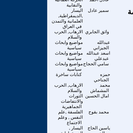
والنقابية
ة
سمير عادل
اليسار
,الديمقراطية,
العلمانية والتمدن
في العراق
واثق الجابري
الارهاب, الحرب
والسلام
عبدالله
مواضيع وابحاث
الجيزاني
سياسية
اسعد عبدالله
مواضيع وابحاث
عبدعلي
سياسية
سامي الحجاج
مواضيع وابحاث
سياسية
حمزه
كتابات ساخرة
الجناحي
محمد
الارهاب, الحرب
المشماش
والسلام
امال الحسين
الثورات
والانتفاضات
الجماهيرية
محمد بقوح
الفلسفة ,علم
النفس , وعلم
الاجتماع
ياسين الحاج
اليسار ,