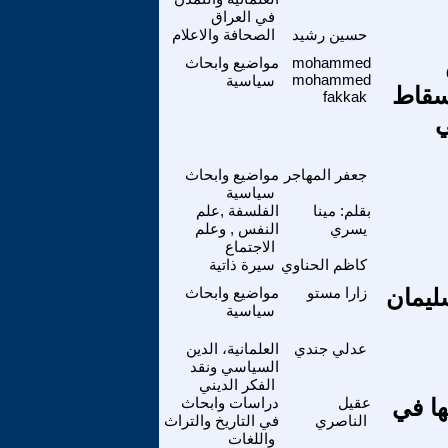
في العراق
حسين رشيد
الصحافة والاعلام
mohammed
مواضيع وابحاث
mohammed
سياسية
 إسقاط
fakkak
ي
جعفر المهاجر
مواضيع وابحاث
سياسية
بقلم: مينا
الفلسفة ,علم
يسري
النفس , وعلم
الاجتماع
كاظم الحناوي
سيرة ذاتية
ليمان
زارا مستو
مواضيع وابحاث
سياسية
عدلي جندي
العلمانية، الدين
السياسي ونقد
الفكر الديني
ازماتها في
عقيل
دراسات وابحاث
الناصري
في التاريخ والتراث
واللغات