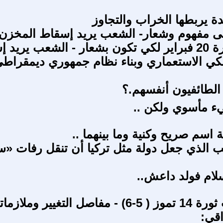
دة يربطها الخراب والتجاوز
لى مفهوم وشعار- الشعب يريد إسقاط المخزن
وتمسك ثورة 20 فبراير لكي تكون بشعار - الشعب يريد
لكي الاستعماري وبناء نظام جمهوري ديمقراط
 الطائفيون أنفسهم.؟
يء مأسوي ولكن ..
 اسم صريح وكنية وما بينهما ..
ب الذي جعل دولة مثل تركيا أن تنقل رفات «س
لام فولد داعش..
من ماهيات ثورة 14 تموز ( 5-6) - مفاصل التغيير ومل
اقي: