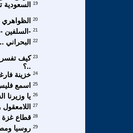
19
السعودية ت
20
الظواهري :
21
-السلفين -
22
البحراني ..
23
كيف تفسر 
..؟
24
خزينة فار‌
25
اسمع فليس
26
يا وزيرنا ا
27
اللامعقول 
28
قطاع غزة إل
29
روسيا ومصر