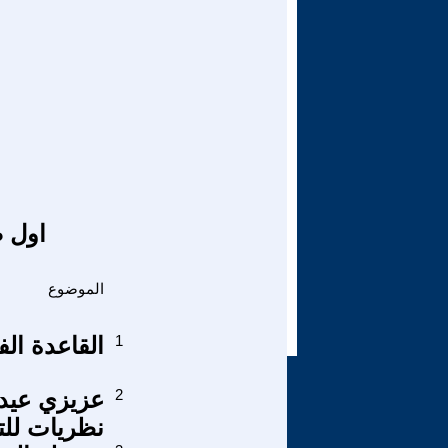
اول ص
الموضوع
1
القاعدة الف
2
عزيزي عيد
نظريات للت