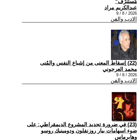
مُستنزَف”
عبدالكريم مراد
2026 / 8 / 9
الادب والفن
(22) إسقاط المعنى من إشباع النفس والمُنى
محمد العرجوني
2026 / 8 / 9
الادب والفن
(23) في ضرورة تجديد المشروع الديمقراطي: على
ضوء اسهامات بيار روزنفلون ودومينيك روسو
وهابرماس