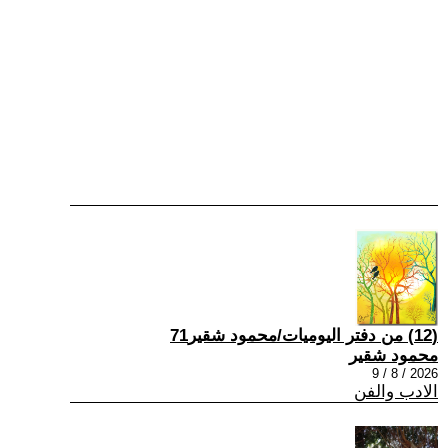
(12) من دفتر اليوميات/محمود شقير71
محمود شقير
2026 / 8 / 9
الادب والفن