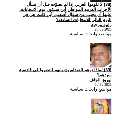
(38) لا تلوموا العربي إذا لم يصوّت قبل أن تسأل
الأحزاب العربية المواطن أين سيكون يوم الانتخابات،
عليها أن تجيب عن سؤال أصعب: أين كانت هي في
اليوم التالي للانتخابات السابقة؟
رانية مرجية
2026 / 8 / 9
مواضيع وابحاث سياسية
(39) ‏لماذا توهم الصداميون بانهم انتصروا في قادسية
سيدهم؟
بهروز الجاف
2026 / 8 / 9
مواضيع وابحاث سياسية