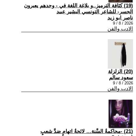
(19) كثافة الترميز..و بلاغة اللغة في - وحدهم يعبرون
الجسر- للشاعر التونسي البشير عبيد
ناصر ابو زيد
2026 / 8 / 9
الادب والفن
(20) الزلزلة
سعود سالم
2026 / 8 / 9
الادب والفن
(21) -محاكمةُ السَّنة… لائحةُ اتهامٍ ضدَّ شعبٍ