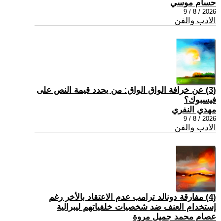
حسام موسي
2026 / 8 / 9
الادب والفن
(3) عن خرافة الواق الواق: من يحدد قيمة النص على
فيسبوك؟
مهدي النفري
2026 / 8 / 9
الادب والفن
(4) مفارقة دونالد ترامب عدم الاعتقاد بالأخر رغم
إستخدام العنف ضد شخصيات خلفياتهم ليبرالية
عصام محمد جميل مروة