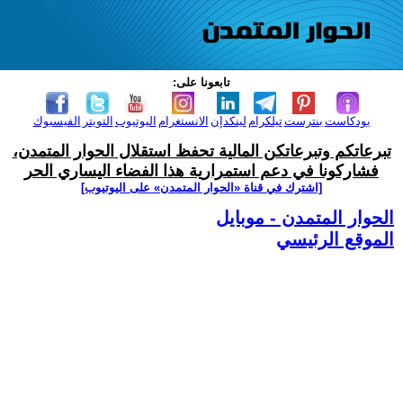
تابعونا على:
بودكاست
بنترست
تيلكرام
لينكدإن
الانستغرام
اليوتيوب
التويتر
الفيسبوك
تبرعاتكم وتبرعاتكن المالية تحفظ استقلال الحوار المتمدن،
فشاركونا في دعم استمرارية هذا الفضاء اليساري الحر
[اشترك في قناة ‫«الحوار المتمدن» على اليوتيوب]
الحوار المتمدن - موبايل
الموقع الرئيسي