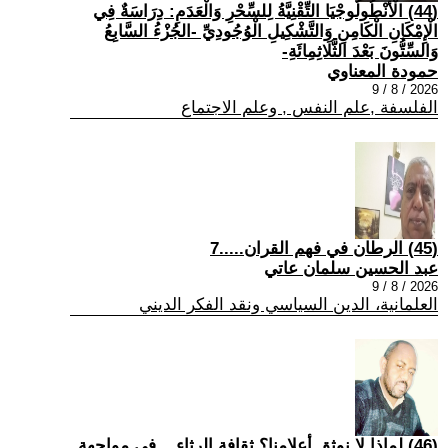
(44) الْأَنْطُولُوجْيَا التِّقْنِيَّةُ لِلسِّحْرِ وَالْعَدَمِ: دِرَاسَةٌ فِي
الْإِمْكَانِ الْكَامِنِ وَالتَّشْكِيلِ الْوُجُودِيِّ -الجُزْءُ السَّابِعُ
وَالسِّتُّونَ بَعْدَ الثَّلَاثِمِائَةِ-
حمودة المعناوي
2026 / 8 / 9
الفلسفة ,علم النفس , وعلم الاجتماع
(45) الرطان في فهم القران.....7
عبد الحسين سلمان عاتي
2026 / 8 / 9
العلمانية، الدين السياسي ونقد الفكر الديني
(46) لماذا لا نوثق أعلامنا؟ ثقافة الرثاء... في مواجهة