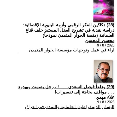
(28) دكاكين الفكر الرقمي وأزمة البنيوية الإقصائية:
دراسة نقدية في تشريح العقل المستبد خلف قناع
العلمانية (منصة الحوار المتمدن نموذجاً)
محسن المحسن
2026 / 8 / 9
اراء في عمل وتوجهات مؤسسة الحوار المتمدن
(29) وداعاً فيصل السعدي . . . ! ، رحل بصمت وبهدوء
. . . مواقف بحاجة إلى تفسيرات!
علاء مهدي
2026 / 8 / 9
اليسار ,الديمقراطية, العلمانية والتمدن في العراق