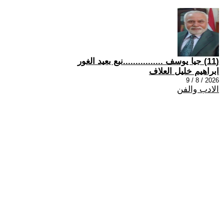
(11) جيا يوسف ................نبع بعيد الغور
ابراهيم خليل العلاف
2026 / 8 / 9
الادب والفن