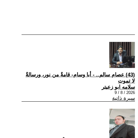
(43) عصام سالم.. - أبا وسام- قامةٌ من نور، ورسالةٌ
لا تموت
سلامه ابو زعيتر
2026 / 8 / 9
سيرة ذاتية