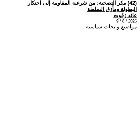
(42) مكر التضحية: من شرعية المقاومة إلى احتكار
البطولة ومأزق السلطة
عائد زقوت
2026 / 8 / 9
مواضيع وابحاث سياسية