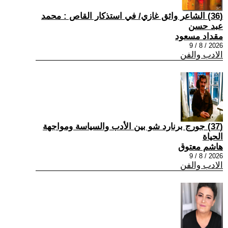
(36) الشاعر واثق غازي/ في استذكار القاص : محمد
عبد حسن
مقداد مسعود
2026 / 8 / 9
الادب والفن
(37) جورج برنارد شو بين الأدب والسياسة ومواجهة
الحياة
هاشم معتوق
2026 / 8 / 9
الادب والفن