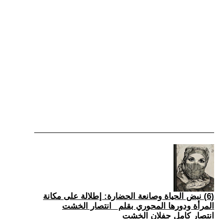
(6) نبض الحياة وصانعة الحضارة: إطلالة على مكانة
المرأة ودورها المحوري بقلم _انتصار الخشت
انتصار كامل جفلان الخشت