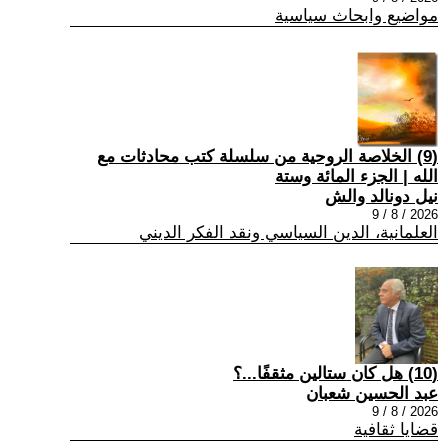
مواضيع وابحاث سياسية
(9) الخلاصة الروحية من سلسلة كتب محادثات مع
الله | الجزء المائة وستة
نيل دونالد والش
2026 / 8 / 9
العلمانية، الدين السياسي ونقد الفكر الديني
(10) هل كان ستالين مثقفًا...؟
عبد الحسين شعبان
2026 / 8 / 9
قضايا ثقافية