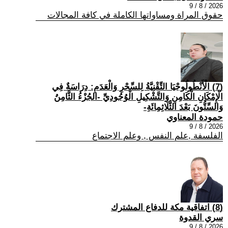
2026 / 8 / 9
حقوق المراة ومساواتها الكاملة في كافة المجالات
(7) الْأَنْطُولُوجْيَا التِّقْنِيَّةُ لِلسِّحْرِ وَالْعَدَمِ: دِرَاسَةٌ فِي
الْإِمْكَانِ الْكَامِنِ وَالتَّشْكِيلِ الْوُجُودِيِّ -الجُزْءُ الثَّامِنُ
وَالسِّتُّونَ بَعْدَ الثَّلَاثِمِائَةِ-
حمودة المعناوي
2026 / 8 / 9
الفلسفة ,علم النفس , وعلم الاجتماع
(8) اتفاقية مكة للدفاع المشترك
سري القدوة
2026 / 8 / 9