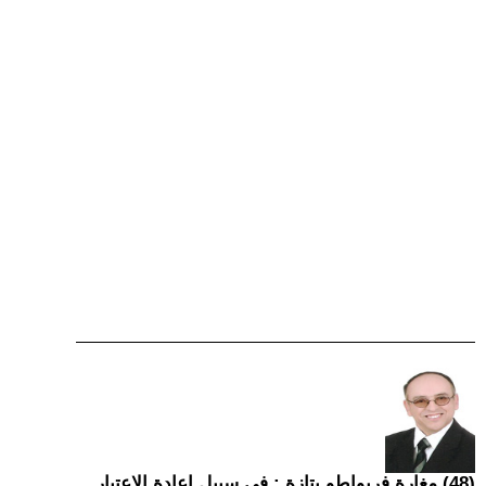
(48) مغارة فريواطو بتازة : في سبيل إعادة الاعتبار