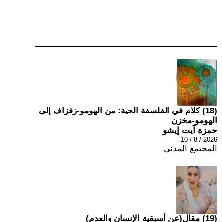
(18) كلام في الفلسفة الحية: من الهومو-زفزاف إلى
الهومو-مخزن
حمزة آيت إيشو
2026 / 8 / 10
المجتمع المدني
(19) مقال(عن أسبقية الإنسان والعدم)