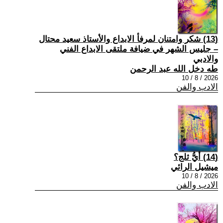
(13) شكر وامتنان لمرفأ الابداع والأستاذ سعيد محتال
– جليس الشهر في ضيافة ملتقى الابداع الفني
والادبي
طه دخل الله عبد الرحمن
2026 / 8 / 10
الادب والفن
(14) أيُّ ثلج؟
ميشيل الرائي
2026 / 8 / 10
الادب والفن