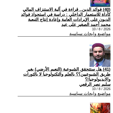
(40) فوائد الدين.. قراءة في آلية الاستنزاف المالي
كأداة للاستعمار الداخلي : دراسة في استحواذ فوائد
الديون على الإيرادات العامة وإعادة إنتاج التبعية
محمد أحمد الصغير على عيد
2026 / 8 / 10
مواضيع وابحاث سياسية
(41) هل ستتحقق الشيوعية (النعيم الأرضي) بغير
طريق الشيوعيين؟؟ بالعلم والتكنولوجيا لا بالثورات
والايديولوجيا!؟
سليم نصر الرقعي
2026 / 8 / 10
مواضيع وابحاث سياسية