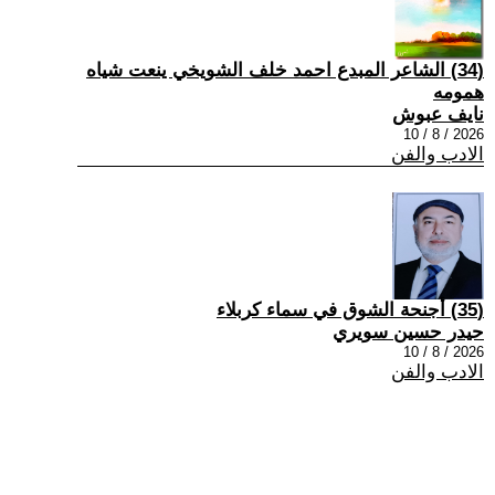
(34) الشاعر المبدع احمد خلف الشويخي ينعت شياه
همومه
نايف عبوش
2026 / 8 / 10
الادب والفن
(35) أجنحة الشوق في سماء كربلاء
حيدر حسين سويري
2026 / 8 / 10
الادب والفن