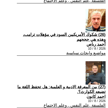
الفلسفة ,علم النفس , وعلم الاجتماع
(26) شكوك الأمريكيين السود في مؤهلات ترامب،
وهذه هي حججهم
أحمد رباص
2026 / 8 / 10
مواضيع وابحاث سياسية
(27) بين المعرفة الادبية و العلمية: هل تحفظ اللغة ما
تضيعه الكوارث؟.
احمد كانون
2026 / 8 / 10
الفلسفة ,علم النفس , وعلم الاجتماع