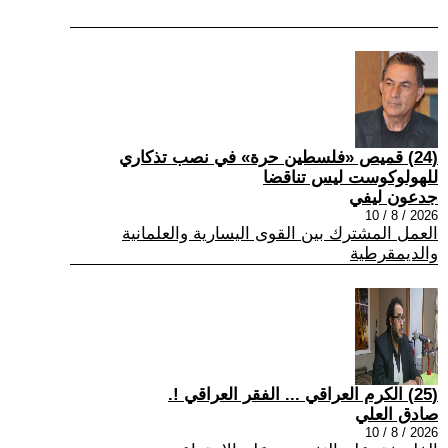
(24) قميص «فلسطين حرة» في نصب تذكاري
للهولوكوست ليس تناقضا
جدعون ليفي
2026 / 8 / 10
العمل المشترك بين القوى اليسارية والعلمانية
والديمقرطية
(25) الكرم العراقي ... الفقر العراقي !.
صادق العلي
2026 / 8 / 10