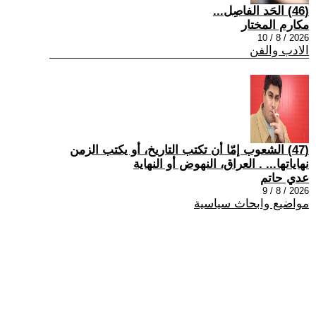
(46) الحَد الفاصِل...
مكارم المختار
2026 / 8 / 10
الادب والفن
(47) الشعوب إمّا أن تكتب التاريخ، أو يكتب الزمن
نهاياتها... . العراق، النهوض أو النهاية
عدي حاتم
2026 / 8 / 9
مواضيع وابحاث سياسية