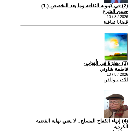
(2) في كينونة الثقافة وما بعد التخصص ( 1)
حسن الشرع
2026 / 8 / 10
قضايا ثقافية
(3) -هِجْرَةً فِي الْغِيَابِ-
فاطمة شاوتي
2026 / 8 / 10
الادب والفن
(4) إنهاء الكفاح المسلح.. لا يعني نهاية القضية
الكردية