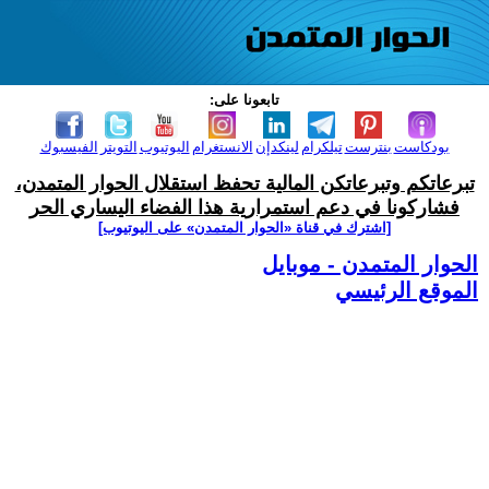
تابعونا على:
بودكاست
بنترست
تيلكرام
لينكدإن
الانستغرام
اليوتيوب
التويتر
الفيسبوك
تبرعاتكم وتبرعاتكن المالية تحفظ استقلال الحوار المتمدن،
فشاركونا في دعم استمرارية هذا الفضاء اليساري الحر
[اشترك في قناة ‫«الحوار المتمدن» على اليوتيوب]
الحوار المتمدن - موبايل
الموقع الرئيسي