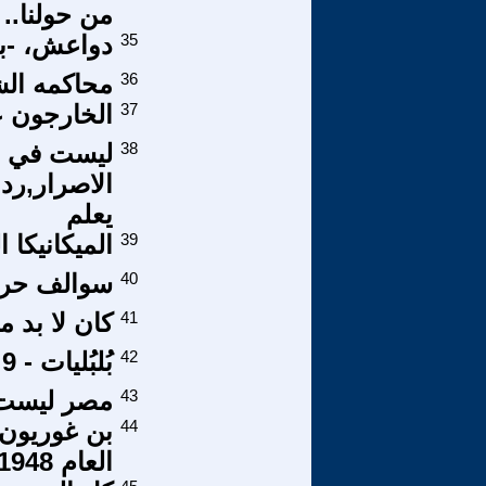
من حولنا..
35
دواعش، -ب
36
محاكمه الش
37
الخارجون ع
38
ليست في ال
الاصرار,رد 
يعلم
39
الميكانيكا 
40
سوالف حري
41
كان لا بد 
42
بُلبُليات - 9
43
مصر ليست 
44
بن غوريون 
العام 1948