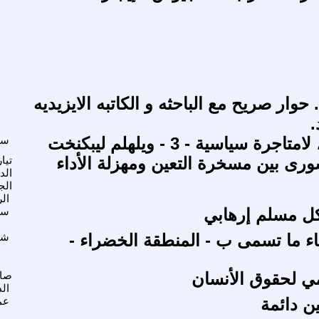
 حوار صريح مع الباحثه و الكاتبه الايزيديه
.
رة سياسية - 3 - ويلهلم ليبكنخت
سع
ى بين مسخرة التعين ومهزلة الأداء
تيا
الد
الج
ال
كل مسلم إرهابي
سي
اء ما تسمى ب - المنطقة الخضراء -
شا
لمي لحقوق الأنسان
صاد
ال
ن دائمة
عم