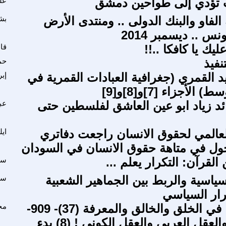
 تؤدي إلى طواحين دمشق
عل
لفاو والبنك الدولى .. ومنتدى الأرض
بش
س .. ديسمبر 2014
ليك يا كافكا ..!!
قا
نفيذ
حم
يد القمري (جغرافية العبادات القمرية في
إب
الأجزاء [7]و[8]و[9]
ائد زياد ابو عين العاشق لفلسطين حتى
عب
لعالمي لحقوق الانسان راجعت دفاتري
ايل
جول في متاهة حقوق الانسان في السودان
القرآن: التكرار يعلم ...
سا
سياسية والربط بين الجماهير الشعبية
سا
رار السياسي
شاهينيات : في الخلق والخالق والمعرفة (37)- 909-
مح
في العقل والعقل العربي والعقل الكوني ! (8) بدء