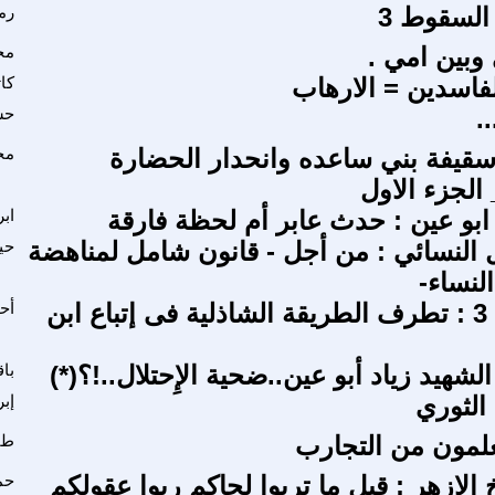
السقوط 3
رم
وبين امي .
مح
لفاسدين = الارهاب
كا
.
حس
قيفة بني ساعده وانحدار الحضارة
مح
 الجزء الاول
 ابو عين : حدث عابر أم لحظة فارقة
اب
ل النسائي : من أجل - قانون شامل لمناهضة
حي
لنساء-
ج1 ب1 ف 3 : تطرف الطريقة الشاذلية فى إتباع ابن
أح
شهيد زياد أبو عين..ضحية الإِحتلال..!؟(*)
با
الثوري
إب
علمون من التجارب
طا
لازهر : قبل ما تربوا لحاكم ربوا عقولكم
حم