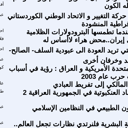
ه الكون
أف
 حركة التغيير و الاتحاد الوطني الكوردستاني
عم
راطية المنشودة
ندما تطمسها البترودولارات الظلامية
اح
 إيران..محض هراء لاأساس له
فل
ي تريد العودة الى عبودية السلف- الصالح-
اح
د وخرفان أخرى
عم
متحدة الأمريكية و العراق : رؤية في أسباب
كو
ب عام 2003
لمالكي إلى تفريط العبادي
علا
 العنكبوتية في الجمهورية العراقية 2
طا
ون الطبيعي في النظامين الإسلامي
عم
ة البشرية فلنرتدي نظارات تجعل العالم..
عم