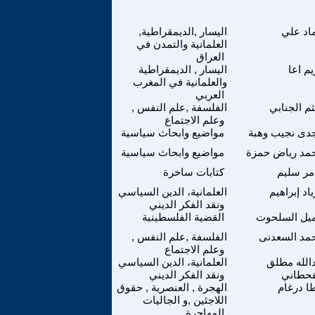
اد علي
اليسار ,الديمقراطية,
العلمانية والتمدن في
العراق
م اعا
اليسار , الديمقراطية
والعلمانية في المغرب
العربي
ثم الجنابي
الفلسفة ,علم النفس ,
وعلم الاجتماع
دى نجيب وهبة
مواضيع وابحاث سياسية
مد رياض حمزة
مواضيع وابحاث سياسية
مر سليم
كتابات ساخرة
اد إبراهيم
العلمانية، الدين السياسي
ونقد الفكر الديني
يل السلحوت
القضية الفلسطينية
مد السعدنى
الفلسفة ,علم النفس ,
وعلم الاجتماع
الله مطلق
العلمانية، الدين السياسي
قحطاني
ونقد الفكر الديني
ا درغام
الهجرة , العنصرية , حقوق
اللاجئين ,و الجاليات
المهاجرة