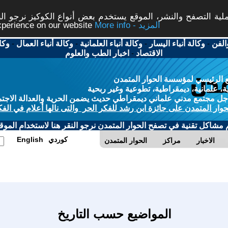
ة التصفح والنشر، الموقع يستخدم بعض أنواع الكوكيز نرجو النق
More info - المزيد
experience on our website
الفن
-
وكالة أنباء اليسار
-
وكالة أنباء العلمانية
-
وكالة أنباء العمال
-
وكا
الاقتصاد
-
اخبار الطب والعلوم
 الرئيسي لمؤسسة الحوار المتمدن
، علمانية، ديمقراطية، تطوعية وغير ربحية
ل مجتمع مدني علماني ديمقراطي حديث يضمن الحرية والعدالة الاجتم
حوار المتمدن على جائزة ابن رشد للفكر الحر والتى نالها أعلام في الفك
م مشاكل تقنية في تصفح الحوار المتمدن نرجو النقر هنا لاستخدام الموقع
كوردي
English
الاخبار
مراكز
الحوار المتمدن
المواضيع حسب التاريخ