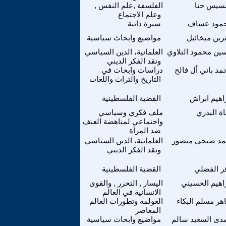
سيس حنا
الفلسفة ,علم النفس ,
وعلم الاجتماع
مود عساف
سيرة ذاتية
ترين ميخائيل
مواضيع وابحاث سياسية
ين محمود التلاوي
العلمانية، الدين السياسي
ونقد الفكر الديني
مد باني أل فالح
دراسات وابحاث في
التاريخ والتراث واللغات
راهيم ابراش
القضية الفلسطينية
اة البدري
ملف فكري وسياسي
واجتماعي لمناهضة العنف
ضد المرأة
مد صبحى منصور
العلمانية، الدين السياسي
ونقد الفكر الديني
قر الفضلي
القضية الفلسطينية
راهيم الحسيني
اليسار , التحرر , والقوى
الانسانية في العالم
هر مسلم البكاء
العولمة وتطورات العالم
المعاصر
دى السعيد سالم
مواضيع وابحاث سياسية