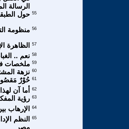
الرسالة المح
55
حول الطبقا
56
منظومة التر
57
الظاهرة الإ
58
نعم .. الغبا
59
ملخصات في
60
نزهة المشت
61
حُوْرٌ مَقصُو
62
أما آن لهذا
63
رؤية المفك
64
الإرهاب بين
65
النظم الإدا
مصر