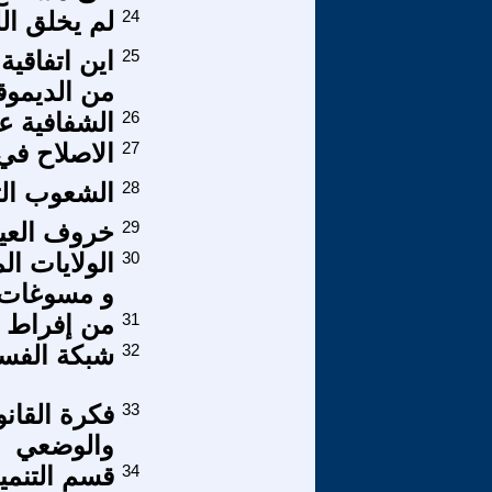
24
لم يخلق الل
25
اين اتفاقية
من الديموق
26
الشفافية ع
27
الاصلاح في
28
الشعوب الت
29
خروف العي
30
الولايات ال
و مسوغات حر
31
من إفراط ا
32
شبكة الفساد
33
فكرة القان
والوضعي
34
قسم التنمي