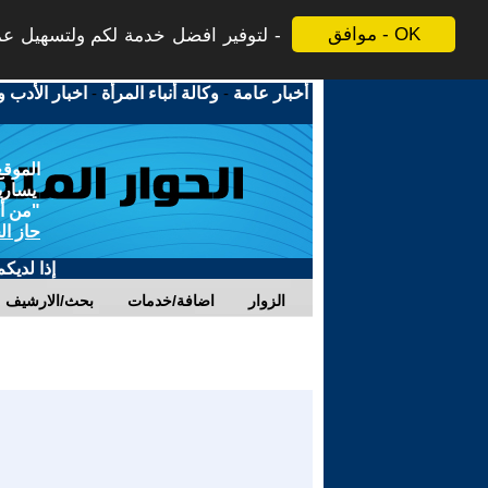
موافق - OK
لتوفير افضل خدمة لكم ولتسهيل عملي
أخبار عامة
-
وكالة أنباء المرأة
-
اخبار الأدب و
الموقع
يسارية
"من أج
حاز ال
إذا لديك
الزوار
اضافة/خدمات
بحث/الارشيف