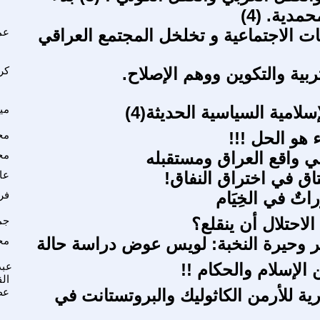
مدية. (4)
ت الاجتماعية و تخلخل المجتمع العراقي
عم
بية والتكوين ووهم الإصلاح.
كري
سلامية السياسية الحديثة(4)
مي
ء هو الحل !!!
مج
 واقع العراق ومستقبله
مح
اق في اختراق النفاق!
عا
راتٌ في الخِيَام
فري
 الاحتلال أن ينقلع؟
جم
ر وحيرة النخبة: لويس عوض دراسة حالة
مح
 الإسلام والحكام !!
عبد
ال
رية للأرمن الكاثوليك والبروتستانت في
عط