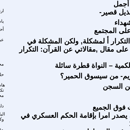
 أجمل
ذيل قصير-
ار
هداء
يا
لى المجتمع
أح
تكرار أ لمشكلة, ولكن المشكلة في
عب
على مقال ,مقالاتي عن القرآن: التكرار
الكمية – النواة قطرة سائلة
مح
م- من سيسوق الحمير؟
حل
من السجن
هاش
تك
مح
فوق الجميع
دا
يصدر امرا بإقامة الحكم العسكري في
الي
وك