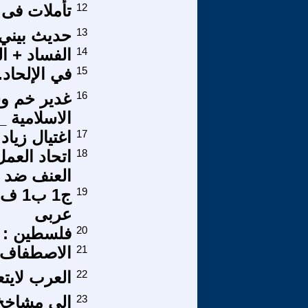
12
تأملات فى 
13
حديث بيني 
14
الفساد + ا
15
في الإلحاد..
16
غدير خم وس
الاسلامية _
17
اغتيال زياد
18
اتحاد العم
العنف ضد ا
19
عربى
20
فلسطين : ال
21
الاصطفاف 
22
العرب لايت
23
الى مشاخخ ا