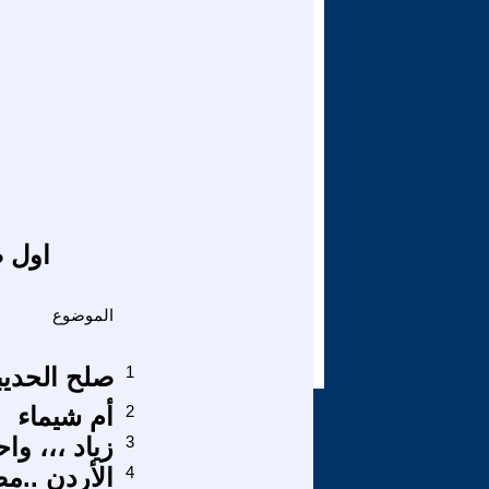
اول ص
الموضوع
1
صلح الحديب
2
أم شيماء
3
زياد ،،، وا
4
الأردن ..مص