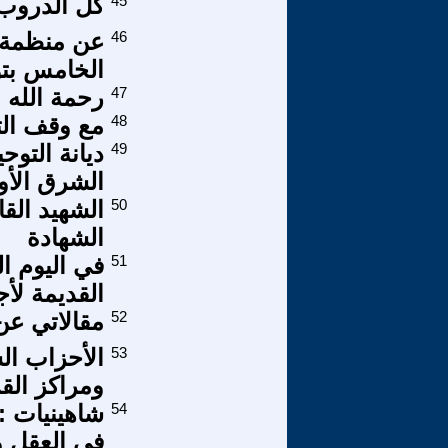
45
كل الدروب
46
عن منظمة ا
الخامس بتون
47
رحمة الله ع
48
مع وقف الت
49
ديانة التوح
الشرق الأوسط) 
50
الشهيد الق
الشهادة
51
في اليوم ا
القديمة لأ
52
مقالاتي عن 
53
الأحزاب ال
ومراكز الق
54