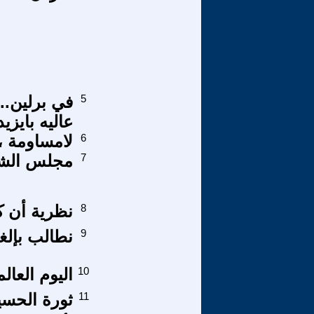
5
في برلين...
عاليه بايزيد
6
لامساومة ، لامتاج
7
مجلس الشور
8
نظرية أن 
9
نطالب بإلغ
10
اليوم العا
11
ثورة الحسي