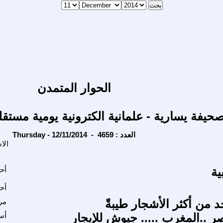
الحوار المتمدن
حيفة يسارية - علمانية الكترونية يومية مستقل
Thursday - 12/11/2014 - العدد : 4659
الا
ية
أح
أح
حد من أكثر الأشجار طيبةً
مر
ر ..المغرب ..... جيوش للإيجار
أس