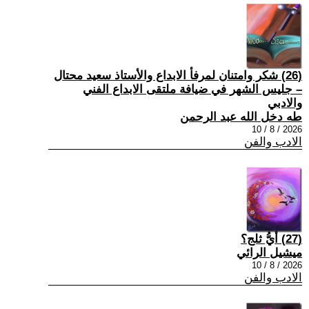
(26) شكر وامتنان لمرفأ الابداع والأستاذ سعيد محتال
– جليس الشهر في ضيافة ملتقى الابداع الفني
والادبي
طه دخل الله عبد الرحمن
2026 / 8 / 10
الادب والفن
(27) أيُّ ثلج؟
ميشيل الرائي
2026 / 8 / 10
الادب والفن