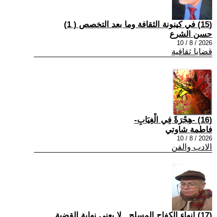
(15) في كينونة الثقافة وما بعد التخصص ( 1)
حسن الشرع
2026 / 8 / 10
قضايا ثقافية
(16) -هِجْرَةً فِي الْغِيَابِ-
فاطمة شاوتي
2026 / 8 / 10
الادب والفن
(17) إنهاء الكفاح المسلح.. لا يعني نهاية القضية