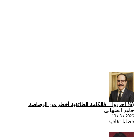
(6) احذروا... فالكلمة الطائفية أخطر من الرصاصة.
حامد الضبياني
2026 / 8 / 10
قضايا ثقافية