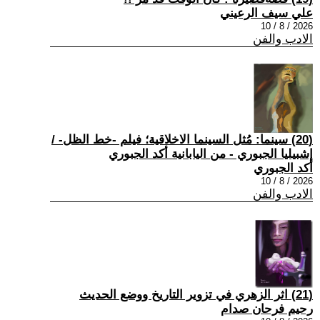
علي سيف الرعيني
2026 / 8 / 10
الادب والفن
(20) سينما: مُثل السينما الاخلاقية؛ فيلم -خط الظل- /
إشبيليا الجبوري - من اليابانية أكد الجبوري
أكد الجبوري
2026 / 8 / 10
الادب والفن
(21) اثر الزهري في تزوير التاريخ ووضع الحديث
رحيم فرحان صدام