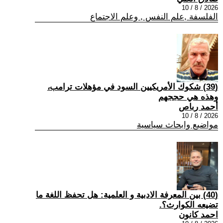
2026 / 8 / 10
الفلسفة ,علم النفس , وعلم الاجتماع
(39) شكوك الأمريكيين السود في مؤهلات ترامب،
وهذه هي حججهم
أحمد رباص
2026 / 8 / 10
مواضيع وابحاث سياسية
(40) بين المعرفة الادبية و العلمية: هل تحفظ اللغة ما
تضيعه الكوارث؟.
احمد كانون