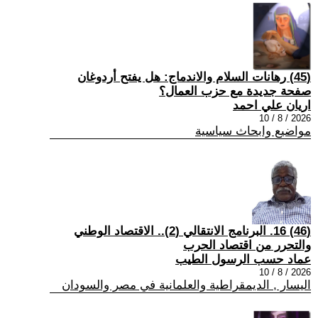
(45) رهانات السلام والاندماج: هل يفتح أردوغان
صفحة جديدة مع حزب العمال؟
اريان علي احمد
2026 / 8 / 10
مواضيع وابحاث سياسية
(46) 16. البرنامج الانتقالي (2).. الاقتصاد الوطني
والتحرر من اقتصاد الحرب
عماد حسب الرسول الطيب
2026 / 8 / 10
اليسار , الديمقراطية والعلمانية في مصر والسودان