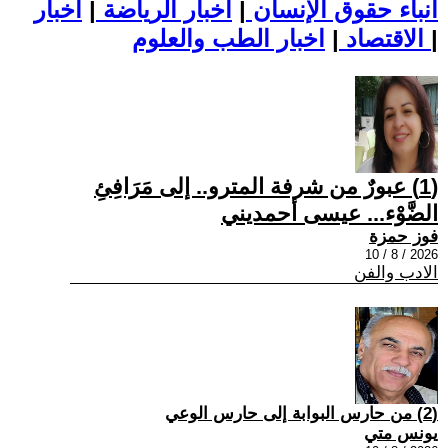
أنباء حقوق الإنسان
|
اخبار الرياضة
|
اخبار
|
اخبار الطب والعلوم
الاقتصاد
|
(1) عبورٌ من شرفة المترو.. إلى مَرَافِئِ
الضَّوْء... عيسى أحمديني
فوز حمزة
2026 / 8 / 10
الادب والفن
(2) من حارس البوابة إلى حارس الوعي
يونس متي