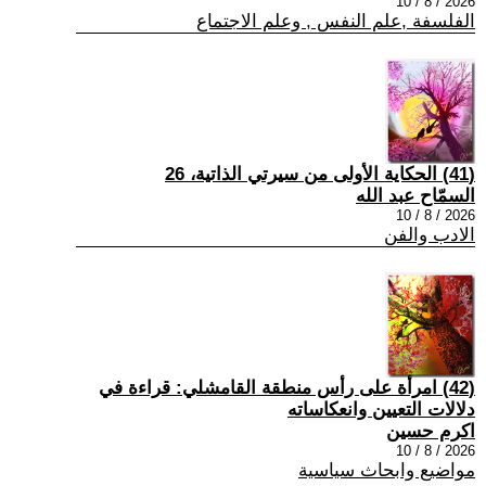
2026 / 8 / 10
الفلسفة ,علم النفس , وعلم الاجتماع
(41) الحكاية الأولى من سيرتي الذاتية، 26
السمّاح عبد الله
2026 / 8 / 10
الادب والفن
(42) امرأة على رأس منطقة القامشلي: قراءة في
دلالات التعيين وانعكاساته
اكرم حسين
2026 / 8 / 10
مواضيع وابحاث سياسية