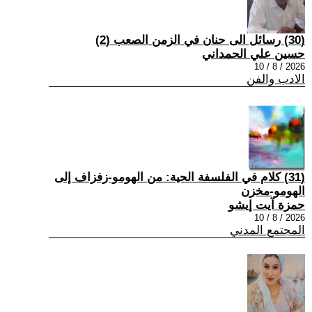
(30) رسائل الى حنان في الزمن الصعب (2)
حسين علي الحمداني
2026 / 8 / 10
الادب والفن
(31) كلام في الفلسفة الحية: من الهومو-زفزاف إلى
الهومو-مخزن
حمزة آيت إيشو
2026 / 8 / 10
المجتمع المدني