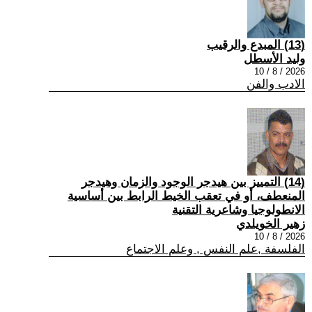
(13) المبدع والرقيب
وليد الأسطل
2026 / 8 / 10
الادب والفن
(14) التمييز بين هيدجر الوجود والزمان وهيدجر
المنعطف، أو في تعقب الخيط الرابط بين أساسية
الانطولوجيا وشاعرية التقنية
زهير الخويلدي
2026 / 8 / 10
الفلسفة ,علم النفس , وعلم الاجتماع