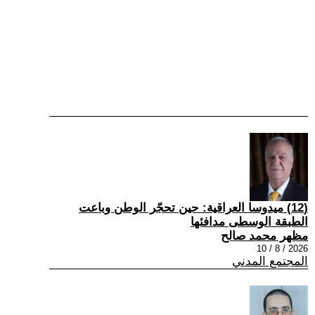
(12) ميدوسا العراقية: حين تحجّر الوطن وباعت
الطبقة الوسطى مدافئها
مظهر محمد صالح
2026 / 8 / 10
المجتمع المدني