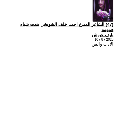
(47) الشاعر المبدع احمد خلف الشويخي ينعت شياه
همومه
نايف عبوش
2026 / 8 / 10
الادب والفن