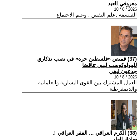
معروفي العيد
2026 / 8 / 10
الفلسفة ,علم النفس , وعلم الاجتماع
(37) قميص «فلسطين حرة» في نصب تذكاري
للهولوكوست ليس تناقضا
جدعون ليفي
2026 / 8 / 10
العمل المشترك بين القوى اليسارية والعلمانية
والديمقرطية
(38) الكرم العراقي ... الفقر العراقي !.
صادق العلي