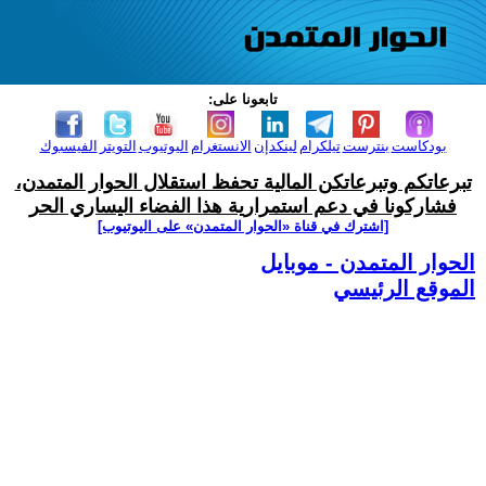
تابعونا على:
بودكاست
بنترست
تيلكرام
لينكدإن
الانستغرام
اليوتيوب
التويتر
الفيسبوك
تبرعاتكم وتبرعاتكن المالية تحفظ استقلال الحوار المتمدن،
فشاركونا في دعم استمرارية هذا الفضاء اليساري الحر
[اشترك في قناة ‫«الحوار المتمدن» على اليوتيوب]
الحوار المتمدن - موبايل
الموقع الرئيسي