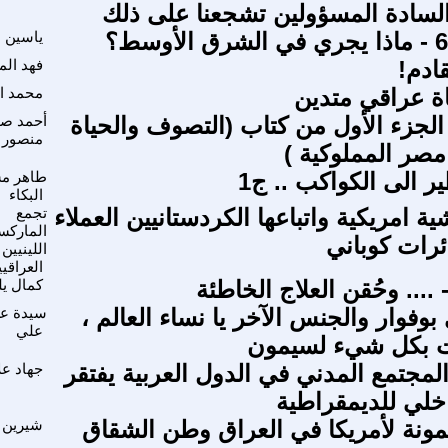
سادة المسؤولين تشجعنا على ذلك
ياسين 
قادم!
فهد ال
ة عراقي متدين
محمد ال
جزء الأول من كتاب (التصوف والحياة
أحمد ص
منصور
مصر المملوكية )
ر الى الكواكب .. ج1
طاهر م
البكاء
ة امريكية واتباعها الكردستانيين العملاء
تجمع
الماركس
رات كوباني
اللينيين 
العراقي
... وحُقن العلاج الخاطئة
كمال يل
وفوار والجنس الآخر يا نساء العالم ،
سيدة عش
علي
ات بكل شيء لسيمون
جتمع المدني في الدول العربية يفتقر
جهاد عل
اخلي للديمقراطية
يمونة لأمريكا في العراق وطن الشقاق
شيرين 