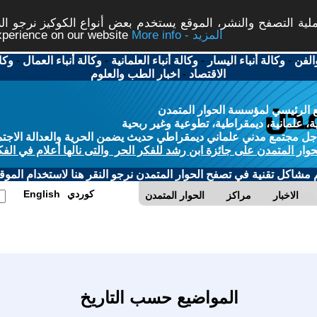
ة التصفح والنشر، الموقع يستخدم بعض أنواع الكوكيز نرجو النق
More info - المزيد
experience on our website
الفن
-
وكالة أنباء اليسار
-
وكالة أنباء العلمانية
-
وكالة أنباء العمال
-
وكا
الاقتصاد
-
اخبار الطب والعلوم
 الرئيسي لمؤسسة الحوار المتمدن
، علمانية، ديمقراطية، تطوعية وغير ربحية
ل مجتمع مدني علماني ديمقراطي حديث يضمن الحرية والعدالة الاجتم
حوار المتمدن على جائزة ابن رشد للفكر الحر والتى نالها أعلام في الفك
م مشاكل تقنية في تصفح الحوار المتمدن نرجو النقر هنا لاستخدام الموقع
كوردي
English
الاخبار
مراكز
الحوار المتمدن
المواضيع حسب التاريخ