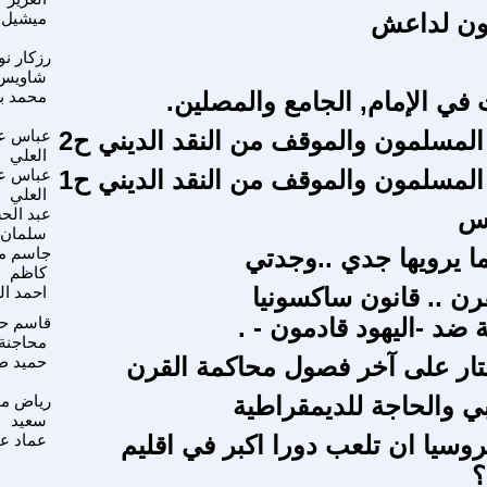
مون لداعش
ميشيل 
رزكار ن
شاويس
 في الإمام, الجامع والمصلين.
محمد ب
 المسلمون والموقف من النقد الديني ح2
عباس ع
العلي
 المسلمون والموقف من النقد الديني ح1
عباس ع
العلي
كس
عبد الح
سلمان 
ما يرويها جدي ..وجدتي
جاسم م
كاظم
رن .. قانون ساكسونيا
احمد ال
ضد -اليهود قادمون - .
قاسم ح
محاجنة
ار على آخر فصول محاكمة القرن
حميد 
بي والحاجة للديمقراطية
رياض م
سعيد
وسيا ان تلعب دورا اكبر في اقليم
عماد ع
؟