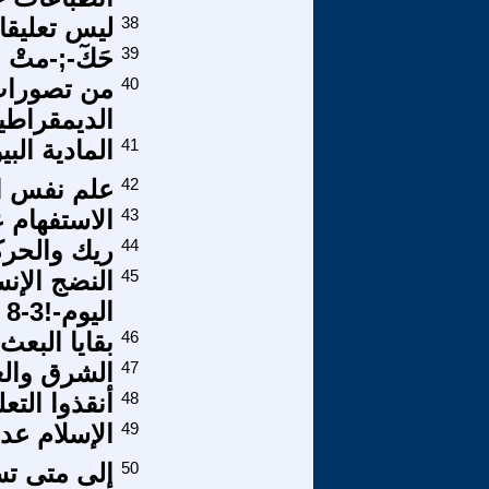
38
ليس تعليقا
39
حَكٓ-;-متْ 
40
من تصورات 
الديمقراطي
41
المادية الب
42
علم نفس ا
43
الاستفهام 
44
ريك والحر
45
النضج الإن
اليوم-!3-8
46
بقايا البعث
47
الشرق والغ
48
أنقذوا التع
49
الإسلام عدو
50
إلى متى تس