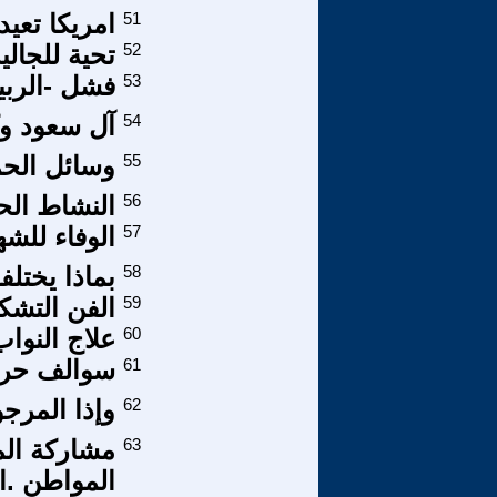
51
امريكا تعيد
52
تحية للجالي
53
فشل -الربي
54
آل سعود وك
55
وسائل الحم
56
النشاط الح
57
الوفاء للشه
58
بماذا يختل
59
الفن التشك
60
علاج النوا
61
سوالف حريم
62
وإذا المرجوم
63
مشاركة الم
المواطن .ال