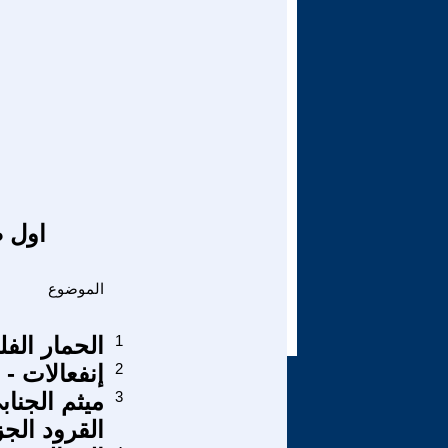
اول ص
الموضوع
1
الحمار الف
2
إنفعالات - 7 - حسني مبارك وبراءته
3
ميثم الجن
القرود الجز