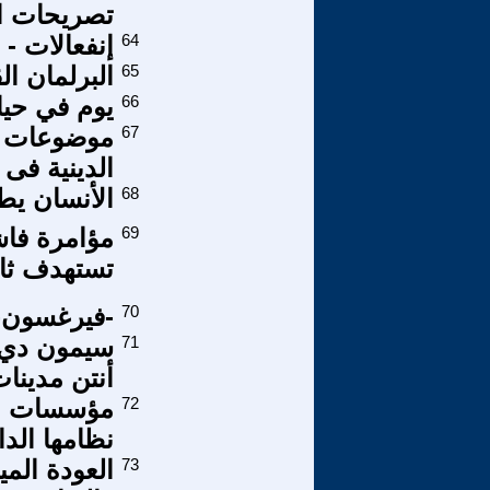
تصريحات ال
64
إنفعالات - 6 - ماذا يجري في الشرق الأوسط؟
65
البرلمان ال
66
يوم في حيا
67
موضوعات ال
الدينية فى 
68
الأنسان يطي
69
مؤامرة فاشي
تستهدف ثائ
70
-فيرغسون- .
71
سيمون دي ب
أنتن مدين
72
مؤسسات الم
نظامها الد
73
العودة الم