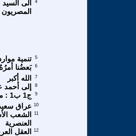
4
الى السيد 
المصريون ف
5
تنمية موارد
6
بَعضُنا أمرُه
7
الله أكبر
8
إلى أحمد عصي
9
ج1 ب1 : مدخل الباب الأول
10
عراق سعيد
11
الشعب الأ
العنصرية
12
العقل الع