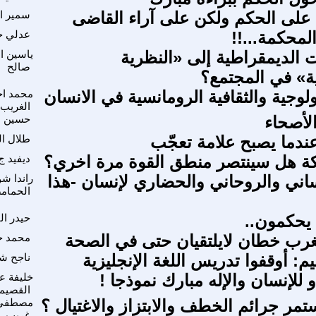
 على الحكم ولكن على آراء القاضى
سمير ال
المحكمة...!!
عدلي ج
الديمقراطية إلى «النظرية
ياسين ا
صالح
ة» في المجتمع؟
يولوجية والثقافية الرومانسية في الانسان
محمد اح
الغريب 
لأصحاء
حسين 
عندما يصبح علامة تعجّب
طلال ا
كة هل سينتصر منطق القوة مرة اخري؟
ديفيد ج
ساني والروحاني والحضاري لإنسان -هذا
راندا ش
الحمام
 يحكمون..
حيدر ا
رب خطان لايلتقيان حتى في الصحة
محمد ح
ليم: أوقفوا تدريس اللغة الإنجليزية
ناجح ش
 للإنسان والإله مبارك نموذجا !
خليفة عب
القصيم
تمر جرائم الخطف والابتزاز والاغتيال ؟
مصطفى 
غريب