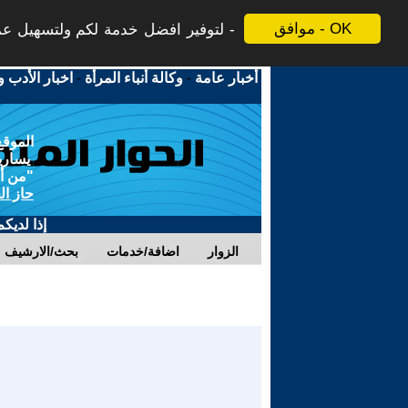
موافق - OK
لتوفير افضل خدمة لكم ولتسهيل عملي
أخبار عامة
-
وكالة أنباء المرأة
-
اخبار الأدب و
الموقع
يسارية
"من أج
حاز ال
إذا لديك
الزوار
اضافة/خدمات
بحث/الارشيف