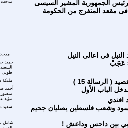
رئيس الجمهورية المشير السيسى
مدحت 
ى مقعد المتفرج من الحكومة
 النيل فى اعالى النيل
مدحت
ُ عَجَبْ
حميد حر
السعيد
طوني س
د ( الرسالة 15 )
مليكة م
أحمد ص
منصور
 افندي
مؤيد عب
سود وشعب فلسطين يصليان جحيم
سعيد م
ربي بين داحس وداعش !
شامل ع
العزيز