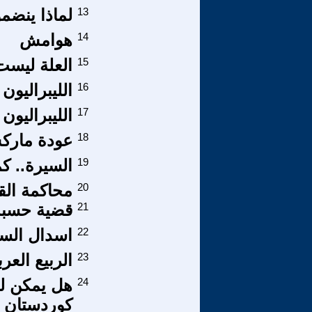
13
لماذا ينض
14
هوامش
15
العلة ليست
16
الليبراليون
17
الليبراليون
18
عودة مار
19
السيرة.. ك
20
محاكمة الق
21
قضية حسبة 
22
اسدال الست
23
الربيع العر
24
هل يمكن لر
كوردستان 