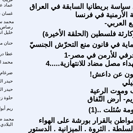
 سياسة بريطانيا السابقة في العراق
عماد ع
ة الأرمنية في فرنسا
غسان ص
ع العربي-
محمد س
رصاص
ارثة فلسطين (الحلقة الأخيرة)
خليل ا
اية في قانون منع التحرّش الجنسيّ
حنان م
رفي للأرمن في مصر-1
عطا در
داء مصل مضاد للانتهازية.....4
محمد ا
فون عن داعش!
ضرغام 
يلي
حيدر ال
ب وموت الرعية
حيدر ال
- أرض النّفاق
حلوة زح
ة سُئلت ..(1)
ريم أبوا
واطن بالقرار بورشة على الهواء
محمد ص
البلادي
سلطة . الثروة . الميزانية . الدستور