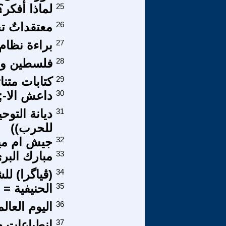
25
لماذا أفكر؟
26
معتقداتٌ تح
27
براءة نظام
28
فلسطين و إس
29
كتابات متناث
30
داعش اﻻ-;-
31
للحرب))
32
جيش ام ميل
33
مبارك البرى
34
(ڤياگرا) لل
35
الحنيفية = ا
36
اليوم العا
37
انطباعات ح