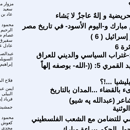
مزوار م
سعيد
ريضية و إلهٌ عاجزٌ لا يَشاء
عاد بن 
 مبارك و-اليوم الأسود- في تاريخ مصر
محمود ع
الرحيم
رائيل ( 6 )
عصام ص
سقيرق
رة 6
عادل ع
غتراب السياسي والديني للعراق
عبدالصم
السويلم
ديانة التوحيد القمري 5: ((-الله- بوصفه إلهاً
إبراهي
يشيا ...!؟
فلاح ا
ء بالقضاء ...المدان بالتاريخ
ايمن عبد
البيلى
شاعر (عبدالله په شيو)
فرياد إب
لوثنية
جمشيد ا
لمي للتضامن مع الشعب الفلسطيني
محمود 
كعوش
ول الحكم ببراءة مبارك
مجدي ج