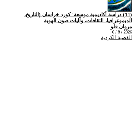
(11) دراسة أكاديمية موسعة: كورد خراسان (التاريخ،
الديموغرافيا، الثقافات، وآليات صون الهوية
مروان فلو
2026 / 8 / 6
القضية الكردية