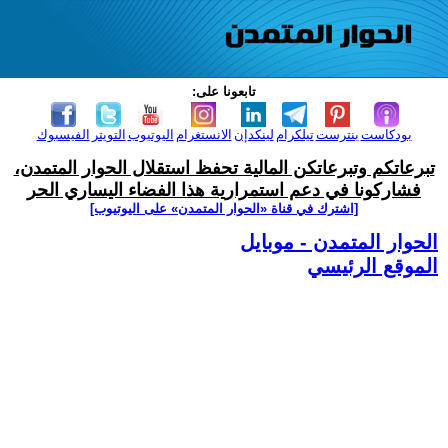
تابعونا على:
بودكاست
بنترست
تيلكرام
لينكدإن
الانستغرام
اليوتيوب
التويتر
الفيسبوك
تبرعاتكم وتبرعاتكن المالية تحفظ استقلال الحوار المتمدن،
فشاركونا في دعم استمرارية هذا الفضاء اليساري الحر
[اشترك في قناة ‫«الحوار المتمدن» على اليوتيوب]
الحوار المتمدن - موبايل
الموقع الرئيسي