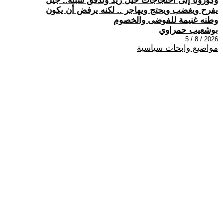
وكورونا إلى احتجاجات جيل زيد وتدفق سبتة.. جيل
يفرح ويغضب ويحتج ويهاجر .. لكنه يرفض أن يكون
وطنه غنيمة للفوضى والخصوم
بوشعيب حمراوي
2026 / 8 / 5
مواضيع وابحاث سياسية