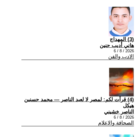
(3) المهداج
هاني أديب حنين
2026 / 8 / 6
الادب والفن
(4) قرأت لكم: لمصر لا لعبد الناصر — محمد حسنين
هيكل
الناصر خشيني
2026 / 8 / 6
الصحافة والاعلام