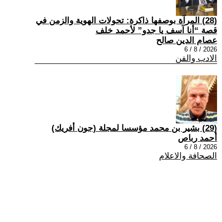
(28) المرآة بوصفها ذاكرة: تحولات الهوية والزمن في
قصة “أنا آسف يا جدو” لأحمد خلف
عصام الدين صالح
2026 / 8 / 6
الادب والفن
(29) بشير بن محمد مؤسسا لمجلة (جون أفريك)
أحمد رباص
2026 / 8 / 6
الصحافة والاعلام