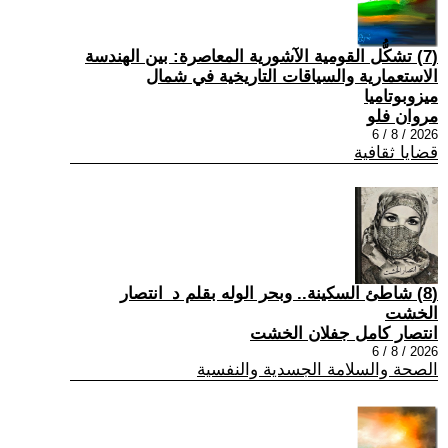
(7) تشكُّل القومية الآشورية المعاصرة: بين الهندسة
الاستعمارية والسياقات التاريخية في شمال
ميزوبوتاميا
مروان فلو
2026 / 8 / 6
قضايا ثقافية
(8) شاطئ السكينة.. وبحر الوله بقلم د_انتصار
الخشت
انتصار كامل جفلان الخشت
2026 / 8 / 6
الصحة والسلامة الجسدية والنفسية