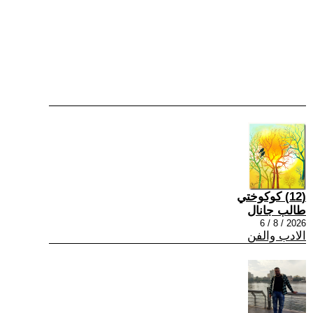
(12) كوكوختي
طالب جانال
2026 / 8 / 6
الادب والفن