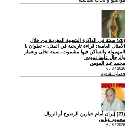
مواضيع وابحاث سياسية
(20) سبتة في الذاكرة الشعبية المغربية من خلال
الأمثال العامية: قراءة تاريخية في المثل: - تطوان يا
المهمولة والساكن فيها مشموت، سبتة تخلى وتعمار
والرجال عليها تموت-
محمد عبد المومن
2026 / 8 / 6
قضايا ثقافية
(21) إيران أمام خيارين الرضوخ أو الزوال
محمود عباس
2026 / 8 / 6