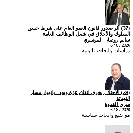
(37) أثر صدور قانون العفو العام على شرط حسن
السلوك والأخلاق في شغل الوظائف العامة
سالم روضان الموسوي
2026 / 8 / 6
دراسات وابحاث قانونية
(38) الاحتلال يخرق اتفاق غزة ويهدد بانهيار مسار
التهدئة
سري القدوة
2026 / 8 / 6
مواضيع وابحاث سياسية