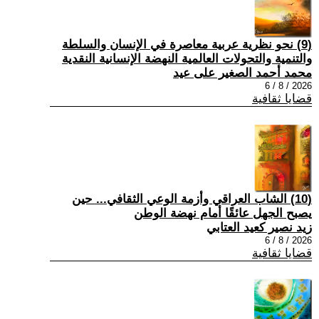
(9) نحو نظرية عربية معاصرة في الإنسان والسلطة
والتنمية والتحولات العالمية النهضة الإنسانية النقدية
محمد أحمد الصغير على عيد
2026 / 8 / 6
قضايا ثقافية
(10) الشاب العراقي وأزمة الوعي الثقافي... حين
يصبح الجهل عائقًا أمام نهضة الوطن
زيد نصير كعيد العتابي
2026 / 8 / 6
قضايا ثقافية