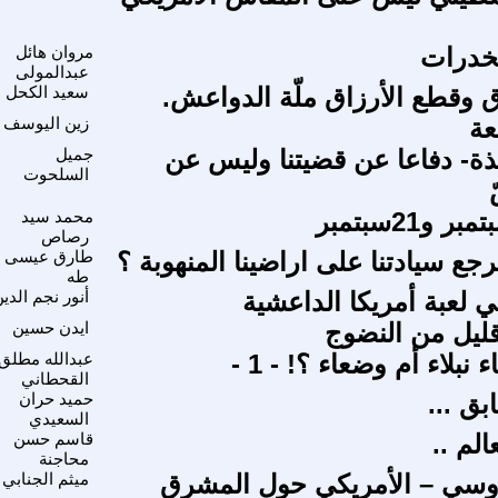
مخدرات
مروان هائل
عبدالمولى
ق وقطع الأرزاق ملّة الدواعش.
سعيد الكحل
عة
زين اليوسف
ة- دفاعا عن قضيتنا وليس عن
جميل
السلحوت
محمد سيد
رصاص
ع سيادتنا على اراضينا المنهوبة ؟
طارق عيسى
طه
 لعبة أمريكا الداعشية
أنور نجم الدي
قليل من النضوج
ايدن حسين
نبلاء أم وضعاء ؟! - 1 -
عبدالله مطلق
القحطاني
بق ...
حميد حران
السعيدي
الم ..
قاسم حسن
محاجنة
روسي – الأمريكي حول المشرق
ميثم الجنابي