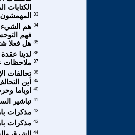
الكتابات ا
33
المهمشون ا
34
هم الشيء ذا
فهم التوحش
35
هل فعلا شت
36
لدينا عقدة 
37
ملاحظات ع
38
تحالفات ال
39
أين التحال
40
اوباما وح
41
تباشير السل
42
مذكرات بار
43
مذكرات بار
44
الشرق والخ