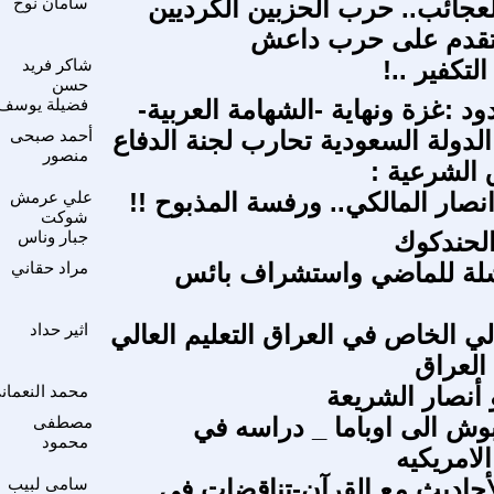
لعجائب.. حرب الحزبين الكرديين
سامان نوح
تتقدم على حرب داعش
تكفير ..!
شاكر فريد
حسن
ود :غزة ونهاية -الشهامة العربية-
فضيلة يوسف
 ف1 : الدولة السعودية تحارب لجنة الدفاع
أحمد صبحى
منصور
الشرعية :
صار المالكي.. ورفسة المذبوح !!
علي عرمش
شوكت
لحندكوك
جبار وناس
شلة للماضي واستشراف بائس
مراد حقاني
الي الخاص في العراق التعليم العالي
اثير حداد
العراق
 أنصار الشريعة
محمد النعمان
ش الى اوباما _ دراسه في
مصطفى
محمود
لامريكيه
أحاديث مع القرآن-تناقضات فى
سامى لبيب