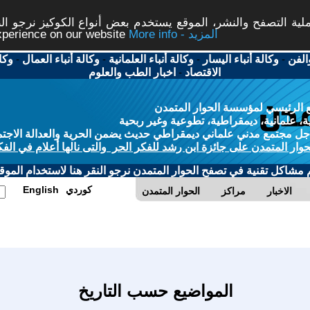
ة التصفح والنشر، الموقع يستخدم بعض أنواع الكوكيز نرجو النق
More info - المزيد
experience on our website
الفن
-
وكالة أنباء اليسار
-
وكالة أنباء العلمانية
-
وكالة أنباء العمال
-
وكا
الاقتصاد
-
اخبار الطب والعلوم
 الرئيسي لمؤسسة الحوار المتمدن
، علمانية، ديمقراطية، تطوعية وغير ربحية
ل مجتمع مدني علماني ديمقراطي حديث يضمن الحرية والعدالة الاجتم
حوار المتمدن على جائزة ابن رشد للفكر الحر والتى نالها أعلام في الفك
م مشاكل تقنية في تصفح الحوار المتمدن نرجو النقر هنا لاستخدام الموقع
كوردي
English
الاخبار
مراكز
الحوار المتمدن
المواضيع حسب التاريخ