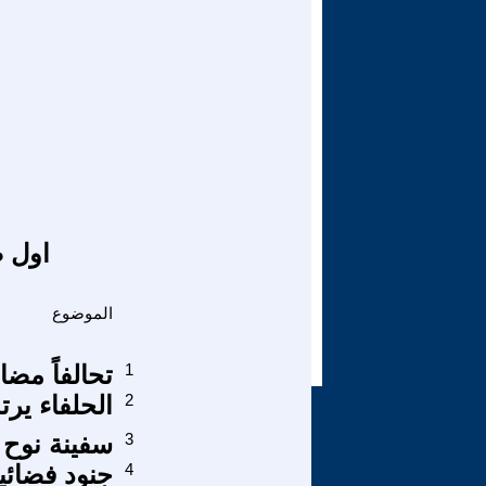
اول ص
الموضوع
1
تحالفاً مضاد
2
الحلفاء ير
3
سفينة نوح .
4
جنود فضائي