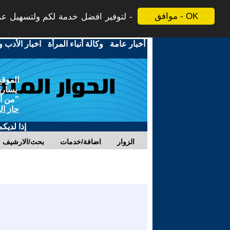
موافق - OK
لتوفير افضل خدمة لكم ولتسهيل عملي
أخبار عامة
-
وكالة أنباء المرأة
-
اخبار الأدب و
الموقع
يسارية
"من أج
حاز ال
إذا لديك
الزوار
اضافة/خدمات
بحث/الارشيف