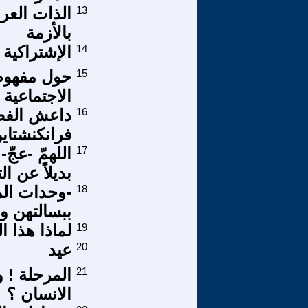
13
الذات العر
بالأزمة
14
الإشتراكية 
15
حول مفهوم 
الاجتماعية ل
16
داعش الفصل
فرانكنشتاي
17
اللهمّ -عجّ
بديلاً عن ا
18
-وحدات الم
ببسالتهن و 
19
لماذا هذا 
20
عيد
21
المرحلة ! 
الانسان ؟