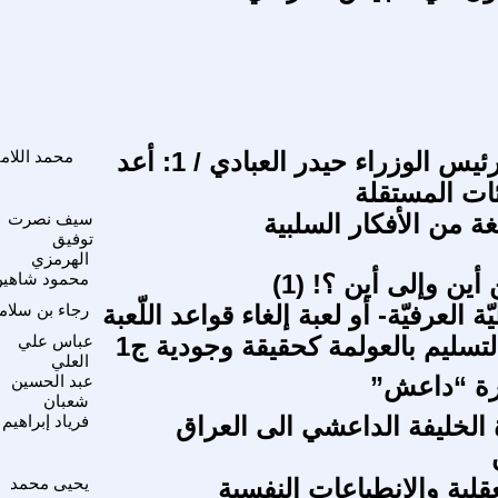
الى أنظار رئيس الوزراء حيدر العبادي / 1: أعد
محمد اللام
ئات المستقلة
ة من الأفكار السلبية
سيف نصرت
توفيق
الهرمزي
أين وإلى أين ؟! (1)
محمود شاهي
ّة العرفيّة- أو لعبة إلغاء قواعد اللّعبة
رجاء بن سلام
تسليم بالعولمة كحقيقة وجودية ج1
عباس علي
العلي
ة “داعش”
عبد الحسين
شعبان
لخليفة الداعشي الى العراق
فرياد إبراهيم
قلية والانطباعات النفسية
يحيى محمد