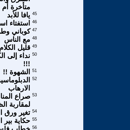
متأخرة أم م
45
يافا للأبد
46
استفتاء اسك
47
كوباني وط
48
مع الناس
49
قليل الكلام
50
نداء إلى ا
!!!
51
الشهوة !!
52
الدبلوماسية
الارهاب
53
صراع المنا
لمقاربة ال
54
تغير ورق ا
55
حكاية بير ا
56
خطاب فلسط