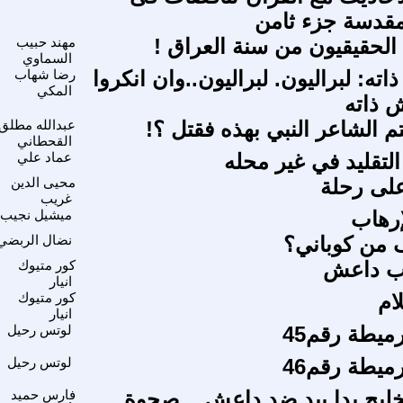
لمقدسة جزء ثامن
لحقيقيون من سنة العراق !
مهند حبيب
السماوي
ته: لبراليون. لبراليون..وان انكروا
رضا شهاب
المكي
 ذاته
م الشاعر النبي بهذه فقتل ؟!
عبدالله مطلق
القحطاني
التقليد في غير محله
عماد علي
لى رحلة
محيى الدين
غريب
إرهاب
ميشيل نجيب
ف من كوباني؟
نضال الربضي
رب داعش
كور متيوك
انيار
ام
كور متيوك
انيار
ميطة رقم45
لوتس رحيل
ميطة رقم46
لوتس رحيل
ليج يدا بيد ضد داعش .. صحوة
فارس حميد