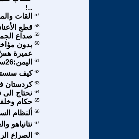
..!
57
القات وال
58
قطع الأعنا
59
صداع الجم
60
بدون مؤاخذ
عميرة هسّ
61
اليمن:26سبتمبر و21سبتمبر
62
كيف سنسترج
63
كردستان في
64
نحتاج الى 
65
حكام وخلفاء 
66
ألنظام السا
67
نتانياهو والع
68
الصراع ال