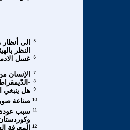
5
النظر بالهي
6
غسل الادمغ
7
الإنسان من 
8
-الدّيمقراطي
9
هل ينبغي ال
10
صناعة صور
11
سبب عودة ا
وكوردستان
12
المعرفة الع