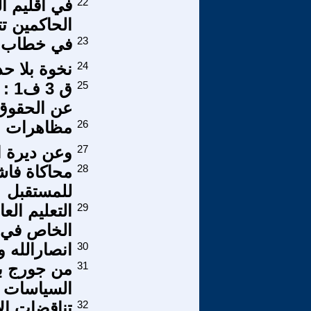
22
في اقليم ا
الحاكمين 
23
في خطاب ال
24
نخوة بلا حد
25
ق 3
عن الحقوق 
26
مظاهرات ان
27
وعن ديرة ا
28
محاكاة فا
للمستقبل
29
التعليم الع
الخاص في 
30
انصارالله و
31
من جورج بو
السياسات ا
32
تناقضات ال