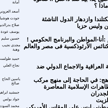
أمانة
اذا ؟
أسعد العزوني
تلندا وازدهار الدول الناشئة
جودت هوشيا
ن وليس حزبا
صلاح بدرالدي
يوسف عودة
 :أنا-المواطن والبرنامج الحكومي !
حسين سليم
لكنائس الأرثوذكسية فى مصر والعالم
مجدى نجيب
وهبة
حميد طولست
 العراقية والاجماع الدولي ضد
نجاح العلي
هج: في الحاجة إلى منهج مركب
ياسين الحاج
صالح
ظاهرات الإسلامية المعاصرة
لجدران
جمشيد ابراهي
لزيت
جواد بولس
يني ليس على المقاس الأمريكي
محمد السود