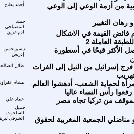
بية من أزمة الوعي إلى الوعي
أحمد بطاح
و رهان التغيير
حميد
المصباحي
فائض القيمة في الاشكال
ادم عربي
لطبقة العاملة 2
 الأكثر قبحًا في أسطورة
تيسير حسن
إدريس
ن
- فرج إسرائيل من النيل إلى الفرات
طلال الصالح
لتهريب
رأة لحماية الشعب- أدهشوا العالم
هشام عقراوي
رفعوا رأس النساء عاليا
الموقف من تركيا تجاه مصر
عماد علي
جميل
السلحوت
و مناضلي الجمعية المغربية لحقوق
الشرقي لبريز