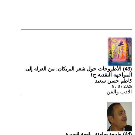
(43) الأطروحات حول شعر البريكان: من العزلة إلى
المواجهة النقدية ج١
كاظم حسن سعيد
2026 / 8 / 9
الادب والفن
(44) طبيعة صامتة...قصة قصيرة