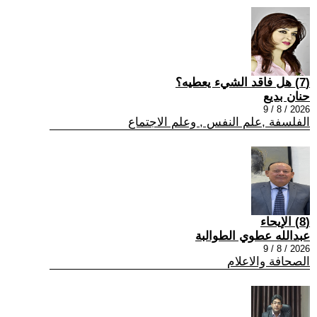
(7) هل فاقد الشيء يعطيه؟
حنان بديع
2026 / 8 / 9
الفلسفة ,علم النفس , وعلم الاجتماع
(8) الإيحاء
عبدالله عطوي الطوالبة
2026 / 8 / 9
الصحافة والاعلام