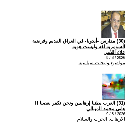
(30) مدارس -أيدوبا- في العراق القديم وفرضية
السومرية لغة وليست هوية
علاء اللامي
2026 / 8 / 9
مواضيع وابحاث سياسية
(31) الغرب يظننا إرهابيين ونحن نكفر بعضنا !!
هاني محمد الميثالي
2026 / 8 / 9
الارهاب, الحرب والسلام