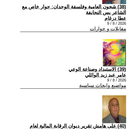
(38) شجون العامية وفلسفة الوجدان: حوار خاص مع
الشاعر يس النحايفة
عطا درغام
2026 / 8 / 9
مقابلات و حوارات
(39) الاستبداد وصناعة الوعي
عامر عبد زيد الوائلي
2026 / 8 / 9
مواضيع وابحاث سياسية
(40) على هامش تقرير ديوان الرقابة المالية لعام