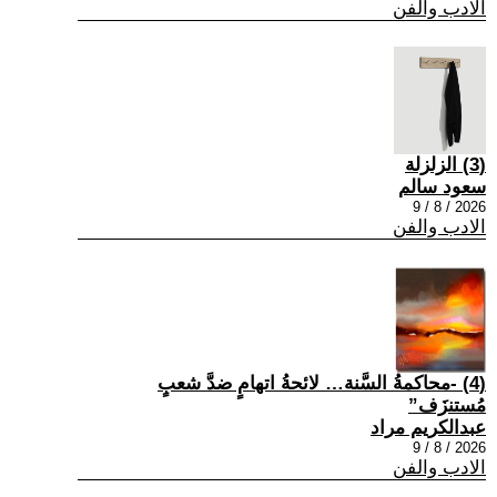
الادب والفن
(3) الزلزلة
سعود سالم
2026 / 8 / 9
الادب والفن
(4) -محاكمةُ السَّنة… لائحةُ اتهامٍ ضدَّ شعبٍ
مُستنزَف”
عبدالكريم مراد
2026 / 8 / 9
الادب والفن