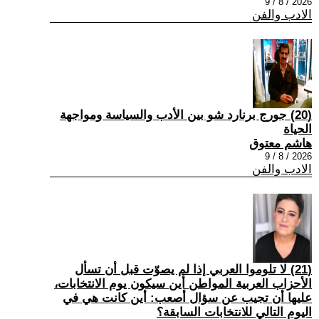
2026 / 8 / 9
الادب والفن
(20) جورج برنارد شو بين الأدب والسياسة ومواجهة
الحياة
هاشم معتوق
2026 / 8 / 9
الادب والفن
(21) لا تلوموا العربي إذا لم يصوّت قبل أن تسأل
الأحزاب العربية المواطن أين سيكون يوم الانتخابات،
عليها أن تجيب عن سؤال أصعب: أين كانت هي في
اليوم التالي للانتخابات السابقة؟