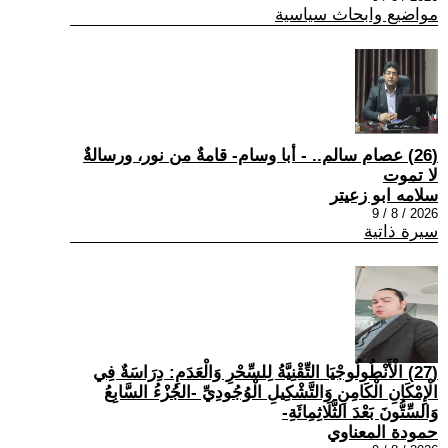
مواضيع وابحاث سياسية
(26) عصام سالم.. - أبا وسام- قامةٌ من نور، ورسالةٌ
لا تموت
سلامه ابو زعيتر
2026 / 8 / 9
سيرة ذاتية
(27) الْأَنْطُولُوجْيَا التِّقْنِيَّةُ لِلسِّحْرِ وَالْعَدَمِ: دِرَاسَةٌ فِي
الْإِمْكَانِ الْكَامِنِ وَالتَّشْكِيلِ الْوُجُودِيِّ -الجُزْءُ السَّابِعُ
وَالسِّتُّونَ بَعْدَ الثَّلَاثِمِائَةِ-
حمودة المعناوي