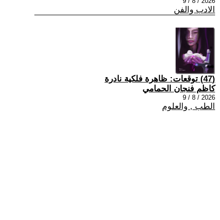
2026 / 8 / 9
الادب والفن
(47) توقعات: ظاهرة فلكية نادرة
كاظم فنجان الحمامي
2026 / 8 / 9
الطب , والعلوم