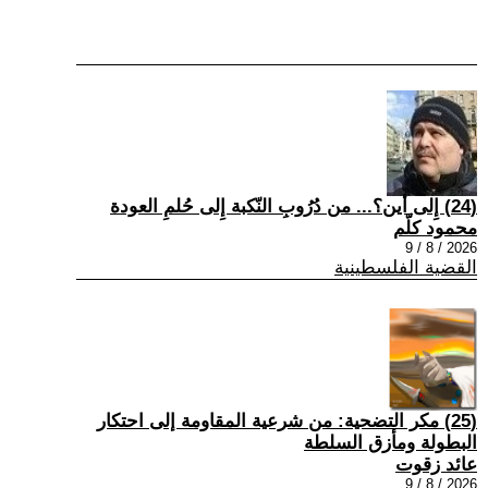
(24) إِلى أين؟... من دُرُوبِ النّكبة إِلى حُلمِ العودة
محمود كلّم
2026 / 8 / 9
القضية الفلسطينية
(25) مكر التضحية: من شرعية المقاومة إلى احتكار
البطولة ومأزق السلطة
عائد زقوت
2026 / 8 / 9