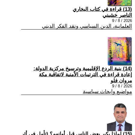
(13) قراءة في كتاب البخاري
الناصر خشيني
2026 / 8 / 9
العلمانية، الدين السياسي ونقد الفكر الديني
(14) بنية الردع الإقليمية وترسيخ مركزية الدولة:
إعادة قراءة في الترتيبات الأمنية لاتفاقية مكة
مروان فلو
2026 / 8 / 9
مواضيع وابحاث سياسية
(15) لماذا يكبر بعض الناس قبل أوانهم؟ (تأمل في أثر