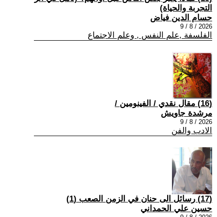
التجربة والحياة)
حسام الدين فياض
2026 / 8 / 9
الفلسفة ,علم النفس , وعلم الاجتماع
(16) مقال نقدي / الفينومين /
مرشدة جاويش
2026 / 8 / 9
الادب والفن
(17) رسائل الى حنان في الزمن الصعب (1)
حسين علي الحمداني