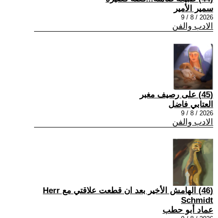
سمير الأمير
2026 / 8 / 9
الادب والفن
(45) على رصيف مغبر
العتابي فاضل
2026 / 8 / 9
الادب والفن
(46) الهامش الأخير بعد ان قطعت علاقتي مع Herr
Schmidt
عماد أبو حطب