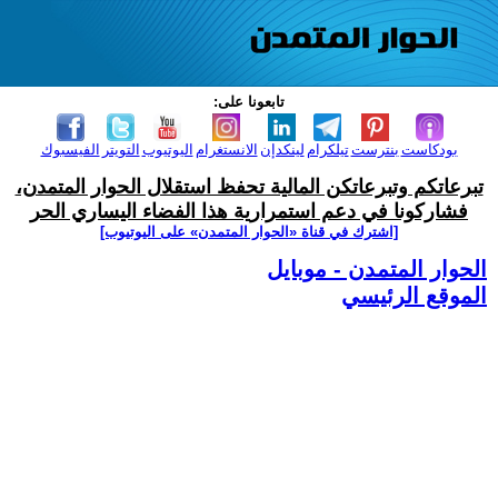
تابعونا على:
بودكاست
بنترست
تيلكرام
لينكدإن
الانستغرام
اليوتيوب
التويتر
الفيسبوك
تبرعاتكم وتبرعاتكن المالية تحفظ استقلال الحوار المتمدن،
فشاركونا في دعم استمرارية هذا الفضاء اليساري الحر
[اشترك في قناة ‫«الحوار المتمدن» على اليوتيوب]
الحوار المتمدن - موبايل
الموقع الرئيسي