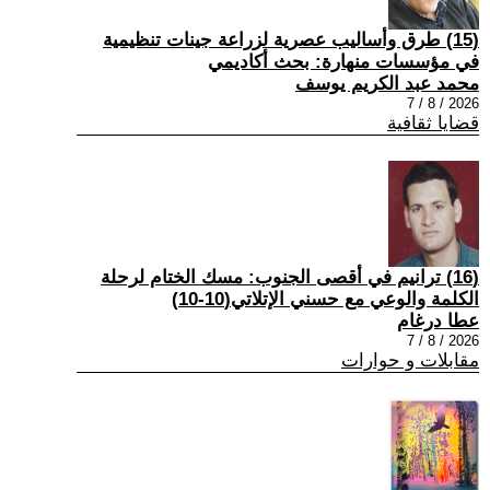
(15) طرق وأساليب عصرية لزراعة جينات تنظيمية
في مؤسسات منهارة: بحث أكاديمي
محمد عبد الكريم يوسف
2026 / 8 / 7
قضايا ثقافية
(16) ترانيم في أقصى الجنوب: مسك الختام لرحلة
الكلمة والوعي مع حسني الإتلاتي(10-10)
عطا درغام
2026 / 8 / 7
مقابلات و حوارات