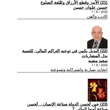
(21) الأيدز وقطع الأرزاق ونَعْنَعة الضلوع
حسين علوان حسين
2026 / 8 / 7
الادب والفن
(22) البديل يكمن في توجيه التراكم المالي: للتنمية
بدل المضاربات
سعيد مضيه
2026 / 8 / 7
ابحاث يسارية واشتراكية وشيوعية
(23) حين تُحسن الدولة صناعة الإنسان... تُحسن
صناعة أمنها المائي.؟