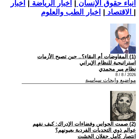
أنباء حقوق الإنسان
|
اخبار الرياضة
|
اخبار
|
اخبار الطب والعلوم
الاقتصاد
|
(1) المفاوضات أم البقاء؟.. حين تصبح الأزمات
استراتيجية للنظام الإيراني
نظام مير محمدي
2026 / 8 / 8
مواضيع وابحاث سياسية
(2) صمت الحواس وفضاءات الإدراك: كيف نفهم
عوالم ذوي التحديات الفردية بعيونهم؟
انتصار كامل جفلان الخشت