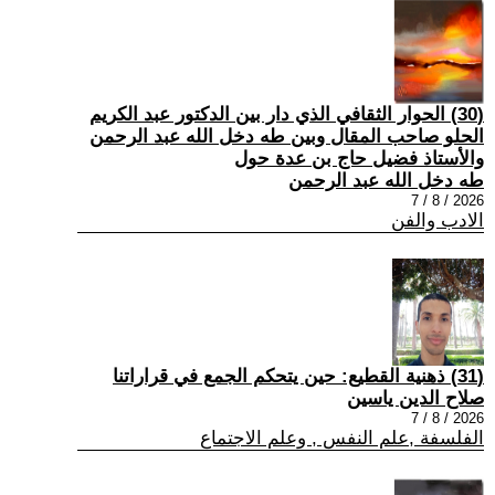
(30) الحوار الثقافي الذي دار بين الدكتور عبد الكريم
الحلو صاحب المقال وبين طه دخل الله عبد الرحمن
والأستاذ فضيل حاج بن عدة حول
طه دخل الله عبد الرحمن
2026 / 8 / 7
الادب والفن
(31) ذهنية القطيع: حين يتحكم الجمع في قراراتنا
صلاح الدين ياسين
2026 / 8 / 7
الفلسفة ,علم النفس , وعلم الاجتماع