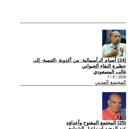
(24) أصنام الرأسمالية: من أكذوبة -التنمية- إلى
حظيرة البقاء الحيواني
غالب المسعودي
2026 / 8 / 7
المجتمع المدني
(25) المجتمع المفتوح وأعداؤه
عبد المجيد إسماعيل الشهاوي