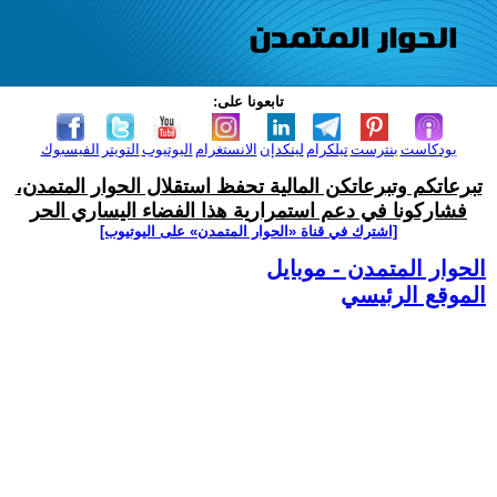
تابعونا على:
بودكاست
بنترست
تيلكرام
لينكدإن
الانستغرام
اليوتيوب
التويتر
الفيسبوك
تبرعاتكم وتبرعاتكن المالية تحفظ استقلال الحوار المتمدن،
فشاركونا في دعم استمرارية هذا الفضاء اليساري الحر
[اشترك في قناة ‫«الحوار المتمدن» على اليوتيوب]
الحوار المتمدن - موبايل
الموقع الرئيسي