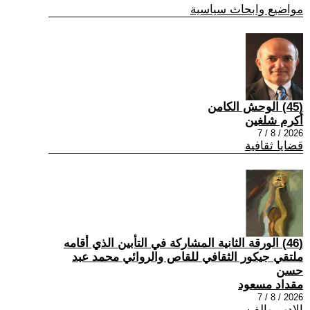
مواضيع وابحاث سياسية
(45) الوحش الكامن
أكرم شلغين
2026 / 8 / 7
قضايا ثقافية
(46) الورقة الثانية المشاركة في التأبين الذي أقامه
ملتقي جيكور الثقافي للقاص والروائي محمد عبد
حسن
مقداد مسعود
2026 / 8 / 7
الادب والفن