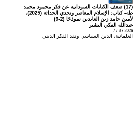
(17) ضعف الكتابات السودانية عن فكر محمود محمد
طه- كتاب: الإسلام المعاصر وتحدي الحداثة (2025)،
لأمين حامد زين العابدين نموذجًا (2-9)
عبدالله الفكي البشير
2026 / 8 / 7
العلمانية، الدين السياسي ونقد الفكر الديني