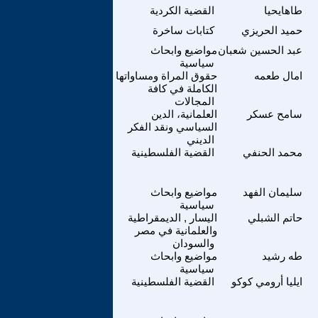
طاهايحيا
القضية الكردية
حميد الحريزي
كتابات ساخرة
عبد الحسين شعبان
مواضيع وابحاث
سياسية
امال طعمه
حقوق المراة ومساواتها
الكاملة في كافة
المجالات
سامح عسكر
العلمانية، الدين
السياسي ونقد الفكر
الديني
محمد الحنفي
القضية الفلسطينية
سليمان الفهد
مواضيع وابحاث
سياسية
حاتم الشبلي
اليسار , الديمقراطية
والعلمانية في مصر
والسودان
طه رشيد
مواضيع وابحاث
سياسية
ايليا أرومي كوكو
القضية الفلسطينية