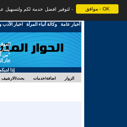
موافق - OK
لتوفير افضل خدمة لكم ولتسهيل عملي
أخبار عامة
-
وكالة أنباء المرأة
-
اخبار الأدب و
الموقع
يسارية
"من أج
حاز ال
إذا لديك
الزوار
اضافة/خدمات
بحث/الارشيف