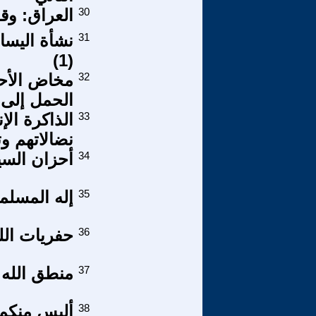
30
العراق: وقفة 
31
نشأة اليسار
(1)
32
مخاض الأحز
الحمل إلى 
33
الذاكرة ال
نضالاتهم و
34
أحزان السي
35
إله المسلمي
36
حفريات اللغة
37
منطق الله 
38
أليس منكم 