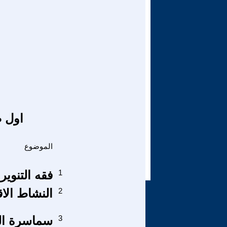
اول ص
الموضوع
1
فقه التنوير
2
النشاط الاق
3
سماسرة ال