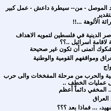
 الموصل - من-- سيطرة داعش - عمل كبير
تقدير
اثة الألوهة ...!!
اصر الدينية في فلسطين لتمويه الاهداف
 لاقامة اسرائيل ..؟؟
وك أتمنى أن تكون غير صحيحة
راق ومواقفهم القومية والوطنية
اج
شية والحرب من مرحلة المفخخات والى حرب
 عمليات الخطف ..
. المخفي دائماً أعظم
العراق
، ... فماذا بعد ؟؟؟