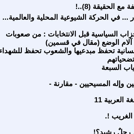
مع الحقيقة (8)..!
 ... في الحركة الشيوعية المحلية والعالمية...
اب السياسية قبل الانتخابات : من صعوبات
آلام الوضع (مقال في قسمين)
إنسانية تحفظ مبدعيها والشعوب تحفظ للشهداء
تضحياتهم
اب السبعة
ن وإله المسيحيين - مقارنة -
 العربية 11
الغريب !.
رجلٌ رشيد؟!