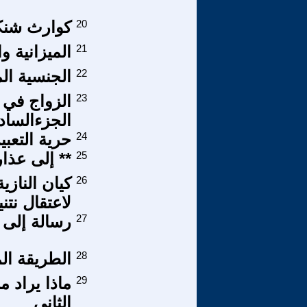
20
كوارث شنكال
21
الميزانية و
22
الجنسية ا
23
الزواج في 
الجزءالسا
24
حرية التعب
25
** إلى عذار
26
كيان النازي
لاعتقال نتن
27
رسالة إلى 
28
الطريقة الم
29
ماذا يراد 
الثاني