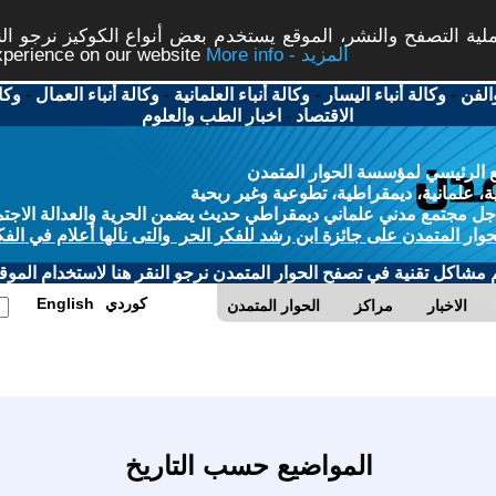
ة التصفح والنشر، الموقع يستخدم بعض أنواع الكوكيز نرجو النق
More info - المزيد
experience on our website
الفن
-
وكالة أنباء اليسار
-
وكالة أنباء العلمانية
-
وكالة أنباء العمال
-
وكا
الاقتصاد
-
اخبار الطب والعلوم
 الرئيسي لمؤسسة الحوار المتمدن
، علمانية، ديمقراطية، تطوعية وغير ربحية
ل مجتمع مدني علماني ديمقراطي حديث يضمن الحرية والعدالة الاجتم
حوار المتمدن على جائزة ابن رشد للفكر الحر والتى نالها أعلام في الفك
م مشاكل تقنية في تصفح الحوار المتمدن نرجو النقر هنا لاستخدام الموقع
كوردي
English
الاخبار
مراكز
الحوار المتمدن
المواضيع حسب التاريخ