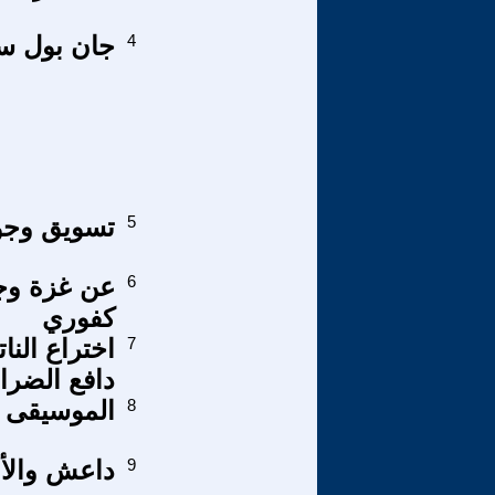
4
جان بول سا
5
تسويق وجوه
6
عن غزة وجي
كفوري
7
اختراع الن
دافع الضرا
8
الموسيقى 
9
داعش والأب