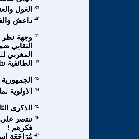
39
الغول والعن
40
داعش والفك
41
وجهة نظر ح
النقابي ضم
المغربي ل
42
الطائفية ن
43
الجمهورية 
44
الاولوية لم
45
الذكرى الثا
46
ننتصر على 
فكرهم !
47
مُرَاجَعَة ا