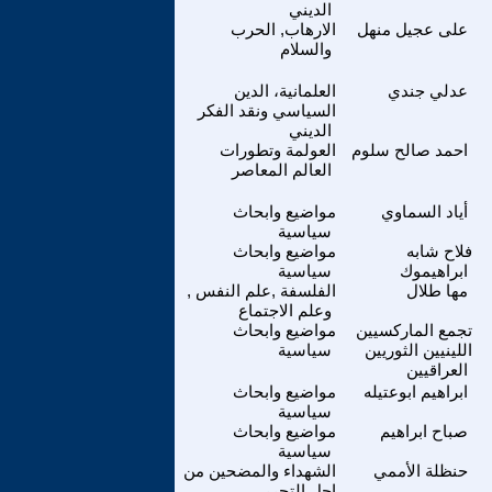
الديني
على عجيل منهل
الارهاب, الحرب
والسلام
عدلي جندي
العلمانية، الدين
السياسي ونقد الفكر
الديني
احمد صالح سلوم
العولمة وتطورات
العالم المعاصر
أياد السماوي
مواضيع وابحاث
سياسية
فلاح شابه
مواضيع وابحاث
ابراهيموك
سياسية
مها طلال
الفلسفة ,علم النفس ,
وعلم الاجتماع
تجمع الماركسيين
مواضيع وابحاث
اللينيين الثوريين
سياسية
العراقيين
ابراهيم ابوعتيله
مواضيع وابحاث
سياسية
صباح ابراهيم
مواضيع وابحاث
سياسية
حنظلة الأممي
الشهداء والمضحين من
اجل التحرر