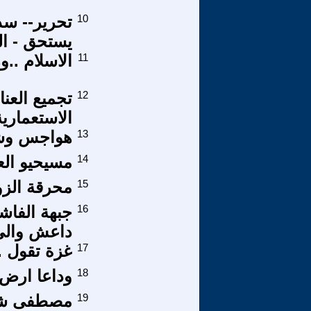
10
تحرير-- سد
يستحق - ال
11
الاسلام ..ور
12
تجميع العن
الاستعمارية
13
هواجس وشك
14
مسيحيو الع
15
محرقة الزو
16
جبهة الفا
داعش والى
17
غزة تقول .
18
وداعا ارض 
19
مصطفى شهيد