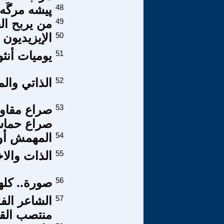
48
پيشه مرگَه
49
من يربح ا
50
الإيزيديون 
51
يوميات أنثوية
52
الذاتي وال
53
صراع مقاو
صراع حماس 
54
المهمش أوب
55
الذات والا
56
صورة.. كله
57
الشاعر الف
منتصب الق