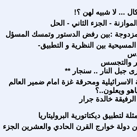
 ... لا شبيه لهن ؟!
الموازنة - الجزء الثاني - الحل
لمزدوجة :بين رفض الدستور وتمسك المسؤل
المسيحية بين النظرية و التطبيق-
دس
ير والتجسس
ى جبل النار .. سنجار **
ة الاسرائيلية ومحرقة غزة امام ضمير العالم
ياهو ويعلون..؟
الرفيقة خالدة جرار
ثلة لتطبيق ديكتاتورية البروليتاريا
من دولة خوارج القرن الحادي والعشرين الجزء