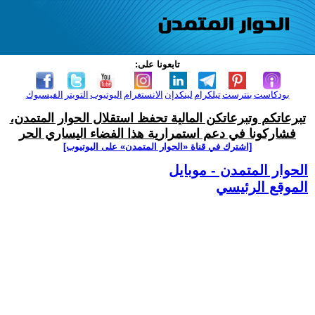
تابعونا على:
بودكاست
بنترست
تيلكرام
لينكدإن
الانستغرام
اليوتيوب
التويتر
الفيسبوك
تبرعاتكم وتبرعاتكن المالية تحفظ استقلال الحوار المتمدن،
فشاركونا في دعم استمرارية هذا الفضاء اليساري الحر
[اشترك في قناة ‫«الحوار المتمدن» على اليوتيوب]
الحوار المتمدن - موبايل
الموقع الرئيسي