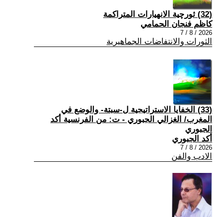
(32) ثورچية الانهيارات المتراكمة
كاظم فنجان الحمامي
2026 / 8 / 7
الثورات والانتفاضات الجماهيرية
(33) الخفايا الاستراتيجية ل-سبتة- والوضع في
المغرب/ الغزالي الجبوري - ت: من الفرنسية أكد
الجبوري
أكد الجبوري
2026 / 8 / 7
الادب والفن