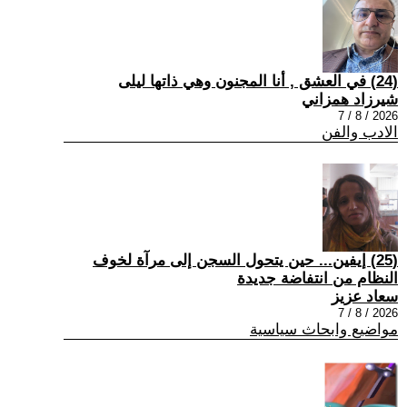
(24) في العشق , أنا المجنون وهي ذاتها ليلى
شيرزاد همزاني
2026 / 8 / 7
الادب والفن
(25) إيفين... حين يتحول السجن إلى مرآة لخوف
النظام من انتفاضة جديدة
سعاد عزيز
2026 / 8 / 7
مواضيع وابحاث سياسية