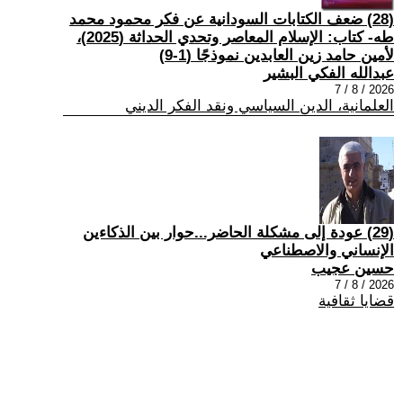
(28) ضعف الكتابات السودانية عن فكر محمود محمد
طه- كتاب: الإسلام المعاصر وتحدي الحداثة (2025)،
لأمين حامد زين العابدين نموذجًا (1-9)
عبدالله الفكي البشير
2026 / 8 / 7
العلمانية، الدين السياسي ونقد الفكر الديني
(29) عودة إلى مشكلة الحاضر...حوار بين الذكاءين
الإنساني والاصطناعي
حسين عجيب
2026 / 8 / 7
قضايا ثقافية