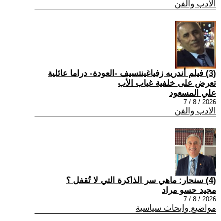
الادب والفن
(3) فيلم أندريه زفياغينتسيف -العودة- دراما عائلية
تعرض على خلفية غياب الأب
علي المسعود
2026 / 8 / 7
الادب والفن
(4) سنجار: ماهي سر الذاكرة التي لا تُقفل ؟
مجيد حسو مراد
2026 / 8 / 7
مواضيع وابحاث سياسية