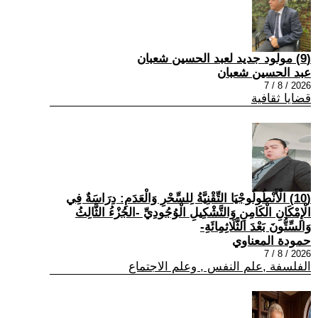
(9) مولود جديد لعبد الحسين شعبان
عبد الحسين شعبان
2026 / 8 / 7
قضايا ثقافية
(10) الْأَنْطُولُوجْيَا التِّقْنِيَّةُ لِلسِّحْرِ وَالْعَدَمِ: دِرَاسَةٌ فِي
الْإِمْكَانِ الْكَامِنِ وَالتَّشْكِيلِ الْوُجُودِيِّ -الجُزْءُ الثَّالِثُ
وَالسِّتُّونَ بَعْدَ الثَّلَاثِمِائَةِ-
حمودة المعناوي
2026 / 8 / 7
الفلسفة ,علم النفس , وعلم الاجتماع