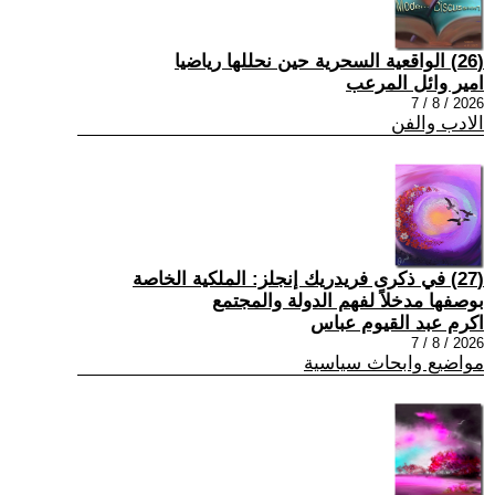
(26) الواقعية السحرية حين نحللها رياضيا
امير وائل المرعب
2026 / 8 / 7
الادب والفن
(27) في ذكرى فريدريك إنجلز: الملكية الخاصة
بوصفها مدخلاً لفهم الدولة والمجتمع
اكرم عبد القيوم عباس
2026 / 8 / 7
مواضيع وابحاث سياسية