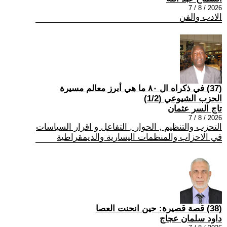
2026 / 8 / 7
الادب والفن
(37) في ذكراه ال ٨٠ ما هي أبرز معالم مسيرة
الحزب الشيوعي (1/2)
تاج السر عثمان
2026 / 8 / 7
التحزب والتنظيم , الحوار , التفاعل و اقرار السياسات
في الاحزاب والمنظمات اليسارية والديمقراطية
(38) قصة قصيرة: حين انحنت العصا
داود سلمان عجاج