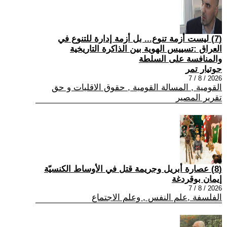
(7) ليست أزمة تنوع... بل أزمة إدارة للتنوع في
العراق :تسييس الهوية بين الذاكرة التاريخية
والمنافسة على السلطة
جوتيار تمر
2026 / 8 / 7
القومية , المسالة القومية , حقوق الاقليات و حق
تقرير المصير
(8) عصارة أبريل وجريمة قتل في الأوساط الكنسيّة
إيمان بوقردغة
2026 / 8 / 7
الفلسفة ,علم النفس , وعلم الاجتماع