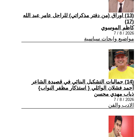
(13) اوراق (من دفتر مذكراتي) للراحل عامر عبد الله
(17)
كاظم الموسوي
2026 / 8 / 7
مواضيع وابحاث سياسية
(14) جماليات التشكيل البنائي في قصيدة الشاعر
أحمد فشلان الوائلي { استذكار مظفر النواب}
ذياب مهدي محسن
2026 / 8 / 7
الادب والفن