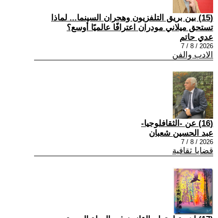
(15) بين بريق التلفزيون وهجران السينما... لماذا
تستحق ميلاني مودران اعترافًا عالميًا أوسع؟
عدي حاتم
2026 / 8 / 7
الادب والفن
(16) عن -الثقافلوجيا-
عبد الحسين شعبان
2026 / 8 / 7
قضايا ثقافية