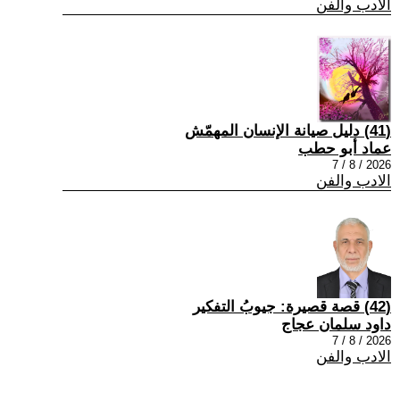
الادب والفن
(41) دليل صيانة الإنسان المهمّش
عماد أبو حطب
2026 / 8 / 7
الادب والفن
(42) قصة قصيرة: جيوبُ التفكير
داود سلمان عجاج
2026 / 8 / 7
الادب والفن