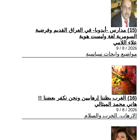
(15) مدارس -أيدوبا- في العراق القديم وفرضية
السومرية لغة وليست هوية
علاء اللامي
2026 / 8 / 9
مواضيع وابحاث سياسية
(16) الغرب يظننا إرهابيين ونحن نكفر بعضنا !!
هاني محمد الميثالي
2026 / 8 / 9
الارهاب, الحرب والسلام