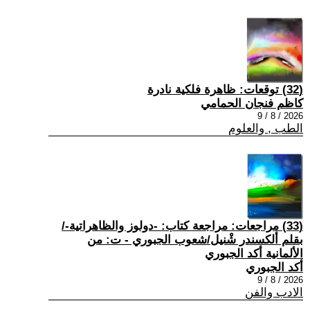
(32) توقعات: ظاهرة فلكية نادرة
كاظم فنجان الحمامي
2026 / 8 / 9
الطب , والعلوم
(33) مراجعات: مراجعة كتاب: -دولوز والظاهراتية-/
بقلم ألكسندر شْنيل/شعوب الجبوري - ت: من
الألمانية أكد الجبوري
أكد الجبوري
2026 / 8 / 9
الادب والفن