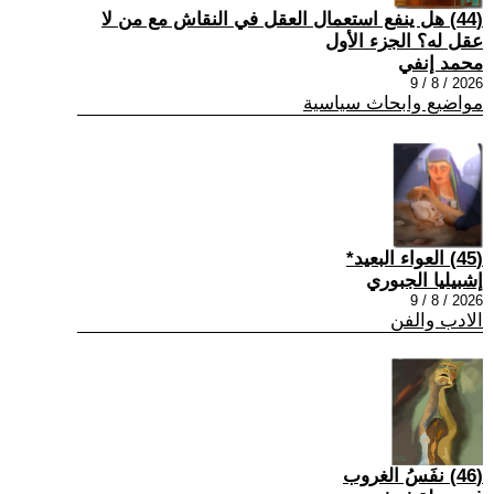
(44) هل ينفع استعمال العقل في النقاش مع من لا
عقل له؟ الجزء الأول
محمد إنفي
2026 / 8 / 9
مواضيع وابحاث سياسية
(45) العواء البعيد*
إشبيليا الجبوري
2026 / 8 / 9
الادب والفن
(46) نفَسُ الغروب