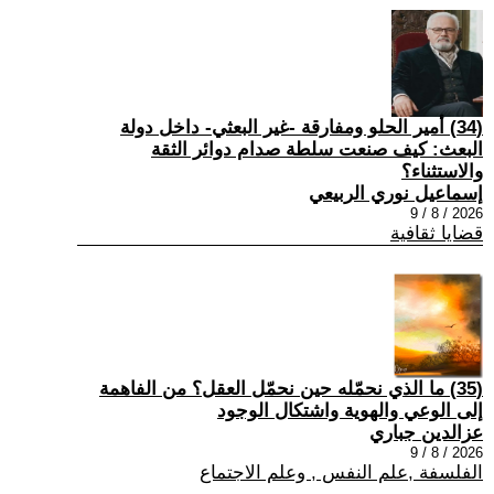
(34) أمير الحلو ومفارقة -غير البعثي- داخل دولة
البعث: كيف صنعت سلطة صدام دوائر الثقة
والاستثناء؟
إسماعيل نوري الربيعي
2026 / 8 / 9
قضايا ثقافية
(35) ما الذي نحمّله حين نحمّل العقل؟ من الفاهمة
إلى الوعي والهوية واشتكال الوجود
عزالدين جباري
2026 / 8 / 9
الفلسفة ,علم النفس , وعلم الاجتماع