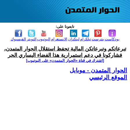
تابعونا على:
بودكاست
بنترست
تيلكرام
لينكدإن
الانستغرام
اليوتيوب
التويتر
الفيسبوك
تبرعاتكم وتبرعاتكن المالية تحفظ استقلال الحوار المتمدن،
فشاركونا في دعم استمرارية هذا الفضاء اليساري الحر
[اشترك في قناة ‫«الحوار المتمدن» على اليوتيوب]
الحوار المتمدن - موبايل
الموقع الرئيسي