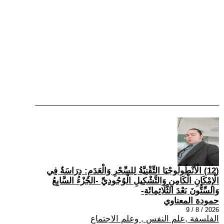
(12) الْأَنْطُولُوجْيَا التِّقْنِيَّةُ لِلسِّحْرِ وَالْعَدَمِ: دِرَاسَةٌ فِي
الْإِمْكَانِ الْكَامِنِ وَالتَّشْكِيلِ الْوُجُودِيِّ -الجُزْءُ السَّابِعُ
وَالسِّتُّونَ بَعْدَ الثَّلَاثِمِائَةِ-
حمودة المعناوي
2026 / 8 / 9
الفلسفة ,علم النفس , وعلم الاجتماع