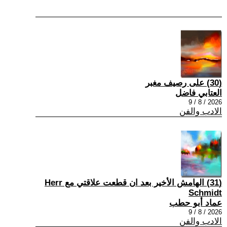
(30) على رصيف مغبر
العتابي فاضل
2026 / 8 / 9
الادب والفن
(31) الهامش الأخير بعد ان قطعت علاقتي مع Herr
Schmidt
عماد أبو حطب
2026 / 8 / 9
الادب والفن