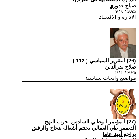
صباح قدوري
2026 / 8 / 9
الادارة و الاقتصاد
(26) التقرير السياسي ( 112 )
صلاح بدرالدين
2026 / 8 / 9
مواضيع وابحاث سياسية
(27) المؤتمر الوطني السادس لحزب النهج
الديمقراطي العمالي يختتم أشغاله بنجاح والرفيق
براجع أمينا عاما