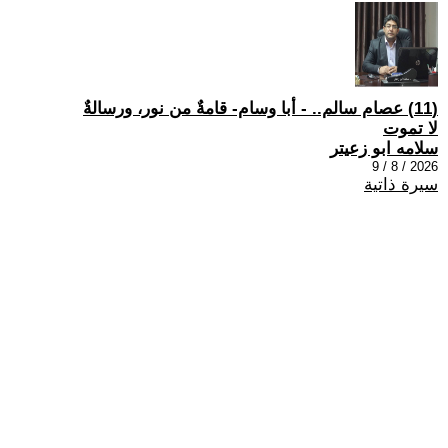
(11) عصام سالم.. - أبا وسام- قامةٌ من نور، ورسالةٌ
لا تموت
سلامه ابو زعيتر
2026 / 8 / 9
سيرة ذاتية