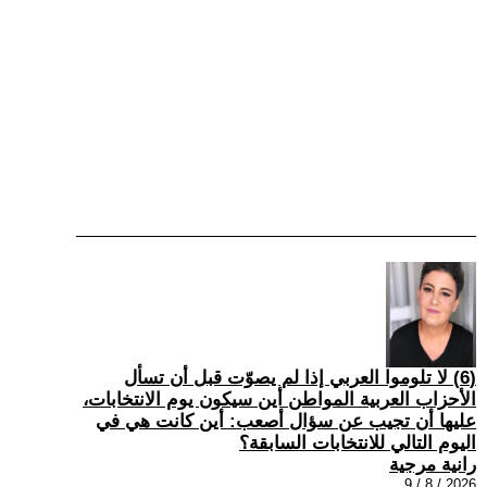
(6) لا تلوموا العربي إذا لم يصوّت قبل أن تسأل
الأحزاب العربية المواطن أين سيكون يوم الانتخابات،
عليها أن تجيب عن سؤال أصعب: أين كانت هي في
اليوم التالي للانتخابات السابقة؟
رانية مرجية
2026 / 8 / 9