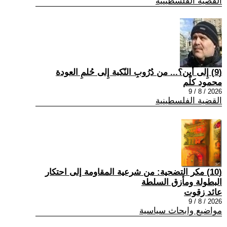
القضية الفلسطينية
(9) إِلى أين؟... من دُرُوبِ النّكبة إِلى حُلمِ العودة
محمود كلّم
2026 / 8 / 9
القضية الفلسطينية
(10) مكر التضحية: من شرعية المقاومة إلى احتكار
البطولة ومأزق السلطة
عائد زقوت
2026 / 8 / 9
مواضيع وابحاث سياسية