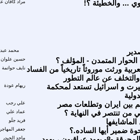
وي ... والخطيئة ؟!
مراد كافان ع
دير
محمد عبد ا
الحوار المتمدن - المؤلف ؟
حسين علوان 
لعربية ورثت موروثاً تاريخياً من الفساد
نايف حواتمة
 والتخلف عن عالم التطور
غيرت و اسرائيل تستعد لمحكمة
ريهام عودة
دولية
م بين ايران وتطلعات مصر
علي رجب
ي من تنتصر في النهاية ؟
عماد علي
لماشايفها
فريد جلَو
 ضمير أيها الساده.؟
جعفر المهاجر
من أوراق المحرقة -8- يهود عراقيون ، يهود
ماجد الحيدر