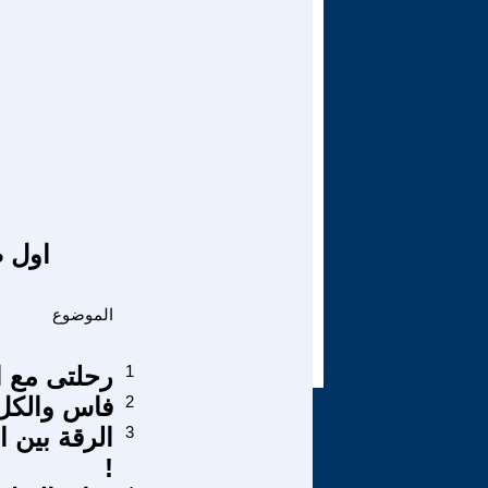
اول ص
الموضوع
1
رحلتى مع ال
2
فاس والكل 
3
الرقة بين 
!