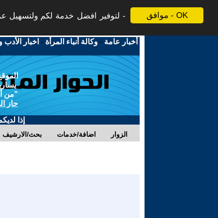
موافق - OK
لتوفير افضل خدمة لكم ولتسهيل عملي
أخبار عامة
-
وكالة أنباء المرأة
-
اخبار الأدب و
الموقع
يسارية
"من أج
حاز ال
إذا لديك
الزوار
اضافة/خدمات
بحث/الارشيف