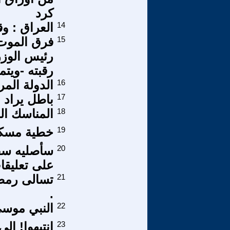
كرد
14
العراق : وقفة 
15
فرق الموت 
رئيس الوزر
رقبته -ويت
16
الدولة الم
17
باطل يراد 
18
المناسك ال
19
خطية مسك
20
على تعليقا
21
.
22
النبي موسى
23
إنتبهوا! إ