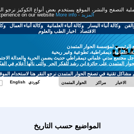
ة التصفح والنشر، الموقع يستخدم بعض أنواع الكوكيز نرجو النق
More info - المزيد
experience on our website
الفن
-
وكالة أنباء اليسار
-
وكالة أنباء العلمانية
-
وكالة أنباء العمال
-
وكا
الاقتصاد
-
اخبار الطب والعلوم
 الرئيسي لمؤسسة الحوار المتمدن
، علمانية، ديمقراطية، تطوعية وغير ربحية
ل مجتمع مدني علماني ديمقراطي حديث يضمن الحرية والعدالة الاجتم
حوار المتمدن على جائزة ابن رشد للفكر الحر والتى نالها أعلام في الفك
م مشاكل تقنية في تصفح الحوار المتمدن نرجو النقر هنا لاستخدام الموقع
كوردي
English
الاخبار
مراكز
الحوار المتمدن
المواضيع حسب التاريخ