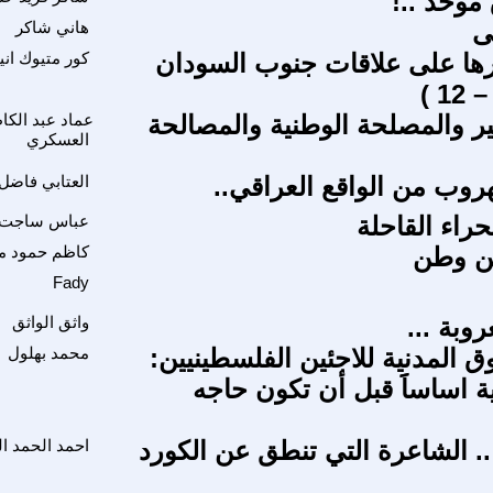
موحد ..!
ى
هاني شاكر
ها على علاقات جنوب السودان
كور متيوك انيا
اخير والمصلحة الوطنية والمصالحة
عماد عبد الكا
العسكري
هروب من الواقع العراقي..
العتابي فاضل
راء القاحلة
عباس ساجت 
عن وطن
كاظم حمود 
Fady
روبة ...
واثق الواثق
ق المدنية للاجئين الفلسطينيين:
محمد بهلول
نية اساساََ قبل أن تكون حاجه
.. الشاعرة التي تنطق عن الكورد
احمد الحمد ال