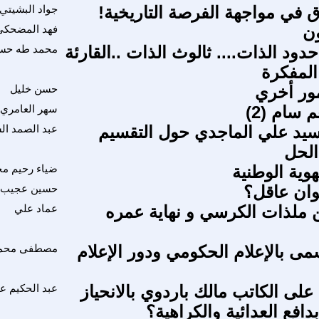
ق في مواجهة الفرصة التاريخية!
جواد البشيتي
ن
فهد المضحكي
حدود الذات.... ثالوث الذات ..القارئة
محمد طه حس
 المفكرة
ور أخري
حسن خليل
م سام (2)
سهر العامري
سيد علي الماجدي حول التقسيم
عبد الصمد ال
الحل
وية الوطنية
ضياء رحيم م
وان عاقل؟
حسين عجيب
ن ملذات الكرسي و نهاية عمره
عماد علي
ى بالإعلام الحكومي ودور الإعلام
مصطفى محمد
على الكاتب مالك باردوي بالانحياز
عبد الحكيم ع
دافع العدائية والكراهية؟