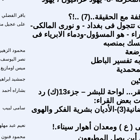
مع الحقيقة..(7) ..!؟
باقر الفضلي
تتجول فى بغداد - و نورى المالكى-
على عجيل من
اء - هو المسؤول-ودماء الابرياء فى
مسك بمنصبه
رضعة
محمود الزهي
به تفسير الباطل
نصر اليوسف
محمدية
ميس اومازيغ
ين
جمشيد ابراهي
سأصليه سقر... لواحة للبشر – جزء13(ك) رد
بشاراه أحمد
ت بعض القراء:
تسالى رمضانية(3)-الأديان بشرية الفكر والهوى
سامى لبيب
 ( ع ) ومعدان أهوار سيناء.!
نعيم عبد مهله
لى أين يصل المطبعون
محمود فنون