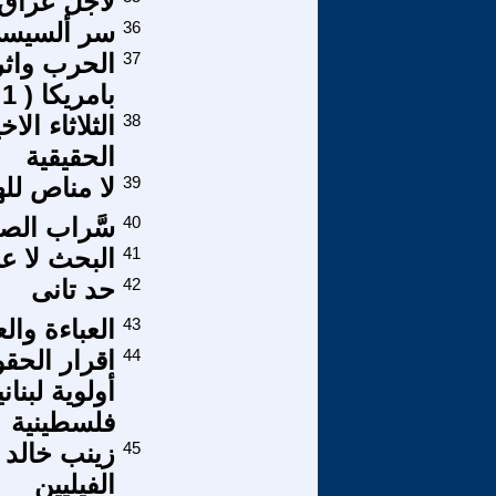
لأجل عراق 
36
سر ألسيس
37
الحرب واثر
بامريكا ( 1 – 12 )
38
الثلاثاء ال
الحقيقية
39
لا مناص لل
40
سَّراب الصح
41
البحث لا 
42
حد تانى
43
العباءة والع
44
اقرار الحقو
أولوية لبنا
فلسطينية
45
زينب خالد 
الفيليين