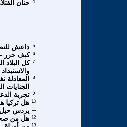
4
حنان الفتلا
5
داعش للتص
6
كيف حرر - 
7
كل البلاد ا
والاستبداد
8
المعادلة ت
الجنايات ال
9
تجربة الدع
10
هل تركيا ه
11
يردس حيل ا
12
هل من صحوة
13