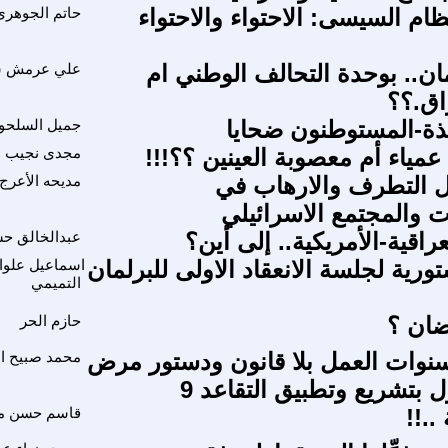
م السيسى: الاحتواء والاحتواء
حاتم الجوهرى
ان.. بوحدة التحالف الوطني ام
علي عرمش 
اق.؟؟
ذة-المستوطنون ضحايا
جميل السلحو
عمياء أم معصوبة العينين ؟؟!!!
مجدى نجيب و
ل التطرف والارهاب في
مديحه الأعرج
 والمجتمع الاسرائيلي
عراقية-الأمريكية.. إلى أين؟
عبدالخالق ح
رية لجلسة الانعقاد الاولى للبرلمان
اسماعيل علوا
التميمي
ضان ؟
حازم الحر
نوات العمل بلا قانون ودستور مرض
محمد صبيح ال
بتشريع وتطبيق التقاعد 9
..!!
قاسم حسن مح