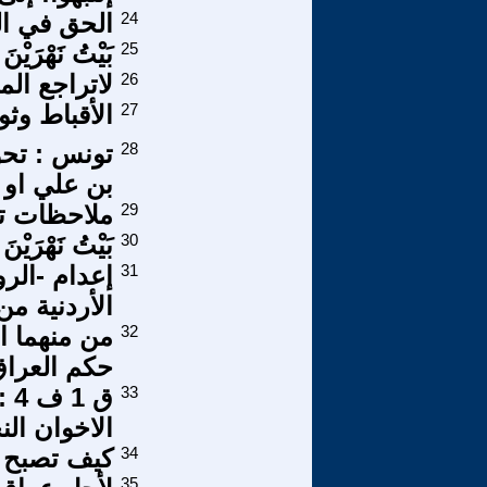
24
الحق في ال
25
بَيْتُ نَهْرَيْنَ (7
26
لاتراجع ال
27
الأقباط وثورة 30 
28
تونس : تحو
بن علي او 
29
ملاحظات تق
30
بَيْتُ نَهْرَيْنَ (6
31
إعدام -الرو
الأردنية من
32
من منهما ال
حكم العرا
33
ق 
الاخوان الن
34
كيف تصبح م
35