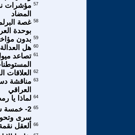
57
مؤشرات نظا
المضاد
58
غصة البرلم
بوحدة العر
59
بدون مؤاخ
60
هل العدالة 
61
تصاعد ميو
المستوطنات
62
العلاقات ال
63
مناقشة دستو
العراقي
64
لماذا يا رم
65
2- خمسة س
سرى وتحول 
66
ألعقل نقمة 