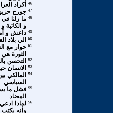
46
أكراد العرا
47
جورج حزبو
48
ما زلنا في 
و الكاتبة و
49
داعش و أم
50
الى بلاد الع
51
حوار مع ال
الثورة هي 
52
التحصن باله
53
الانسان حي
54
المالكي بي
السياسي
55
فشل ما يسم
المضاد
56
لماذا ادعي 
وأنه يكتب ب