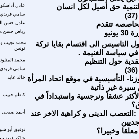
تنمية حق أصيل لكل انسان
عادل أداسكو
3)
سامي فريدي
محاصصه تتقدم
عادل حسن الم
يونيو
رياض حسن م
ل التاسيس الى اقتسام بقايا تركة
محمد نجيب وه
تونس
في سياسة الغنيمة .
دية حول التنظيم
محمد المثلوث
3)
سامي فريدي
زنا- التأسيسية في موقع اتحاد المرأة
خالد عايد
 سيرة غير ذاتية
أكثر عشقاً ونرجسية واستبداداً في
كاظم حبيب
ق؟
1 ف 4 : :التعصب الدينى و كراهية الاخر عند
أحمد صبحى م
جديين
علقا وخبيرا؟
توفيق أبو شو
شاكر فريد ح