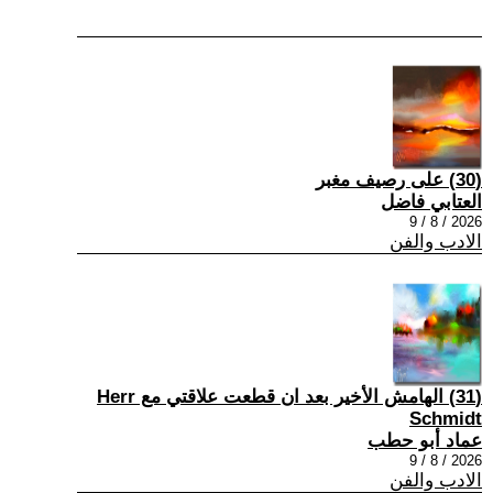
(30) على رصيف مغبر
العتابي فاضل
2026 / 8 / 9
الادب والفن
(31) الهامش الأخير بعد ان قطعت علاقتي مع Herr
Schmidt
عماد أبو حطب
2026 / 8 / 9
الادب والفن