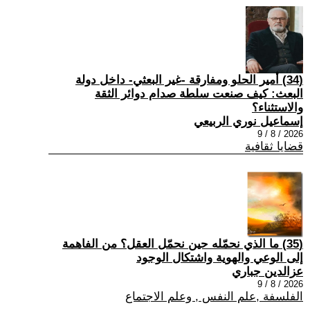
(34) أمير الحلو ومفارقة -غير البعثي- داخل دولة
البعث: كيف صنعت سلطة صدام دوائر الثقة
والاستثناء؟
إسماعيل نوري الربيعي
2026 / 8 / 9
قضايا ثقافية
(35) ما الذي نحمّله حين نحمّل العقل؟ من الفاهمة
إلى الوعي والهوية واشتكال الوجود
عزالدين جباري
2026 / 8 / 9
الفلسفة ,علم النفس , وعلم الاجتماع