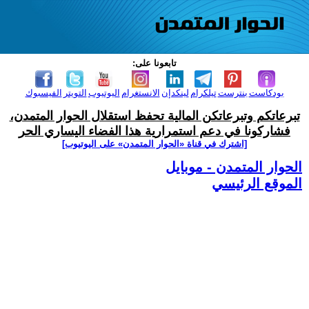
تابعونا على:
بودكاست
بنترست
تيلكرام
لينكدإن
الانستغرام
اليوتيوب
التويتر
الفيسبوك
تبرعاتكم وتبرعاتكن المالية تحفظ استقلال الحوار المتمدن،
فشاركونا في دعم استمرارية هذا الفضاء اليساري الحر
[اشترك في قناة ‫«الحوار المتمدن» على اليوتيوب]
الحوار المتمدن - موبايل
الموقع الرئيسي