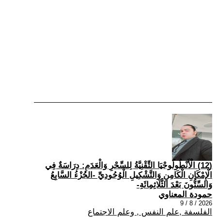
(12) الْأَنْطُولُوجْيَا التِّقْنِيَّةُ لِلسِّحْرِ وَالْعَدَمِ: دِرَاسَةٌ فِي
الْإِمْكَانِ الْكَامِنِ وَالتَّشْكِيلِ الْوُجُودِيِّ -الجُزْءُ السَّابِعُ
وَالسِّتُّونَ بَعْدَ الثَّلَاثِمِائَةِ-
حمودة المعناوي
2026 / 8 / 9
الفلسفة ,علم النفس , وعلم الاجتماع