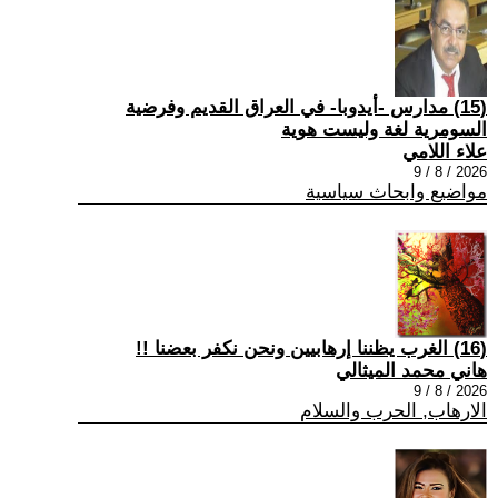
(15) مدارس -أيدوبا- في العراق القديم وفرضية
السومرية لغة وليست هوية
علاء اللامي
2026 / 8 / 9
مواضيع وابحاث سياسية
(16) الغرب يظننا إرهابيين ونحن نكفر بعضنا !!
هاني محمد الميثالي
2026 / 8 / 9
الارهاب, الحرب والسلام