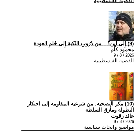
القضية الفلسطينية
(9) إِلى أين؟... من دُرُوبِ النّكبة إِلى حُلمِ العودة
محمود كلّم
2026 / 8 / 9
القضية الفلسطينية
(10) مكر التضحية: من شرعية المقاومة إلى احتكار
البطولة ومأزق السلطة
عائد زقوت
2026 / 8 / 9
مواضيع وابحاث سياسية