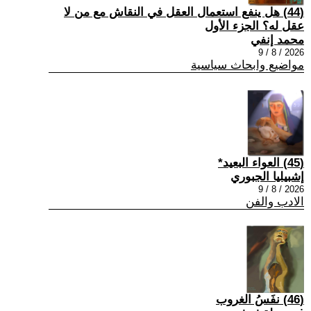
(44) هل ينفع استعمال العقل في النقاش مع من لا
عقل له؟ الجزء الأول
محمد إنفي
2026 / 8 / 9
مواضيع وابحاث سياسية
(45) العواء البعيد*
إشبيليا الجبوري
2026 / 8 / 9
الادب والفن
(46) نفَسُ الغروب