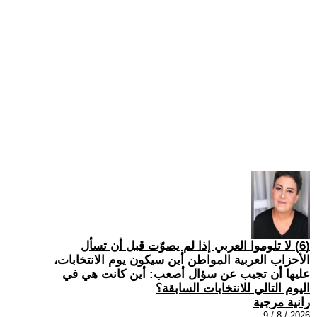
(6) لا تلوموا العربي إذا لم يصوّت قبل أن تسأل
الأحزاب العربية المواطن أين سيكون يوم الانتخابات،
عليها أن تجيب عن سؤال أصعب: أين كانت هي في
اليوم التالي للانتخابات السابقة؟
رانية مرجية
2026 / 8 / 9