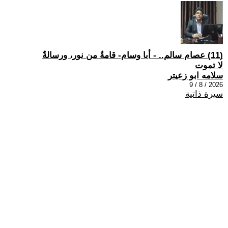
(11) عصام سالم.. - أبا وسام- قامةٌ من نور، ورسالةٌ
لا تموت
سلامه ابو زعيتر
2026 / 8 / 9
سيرة ذاتية