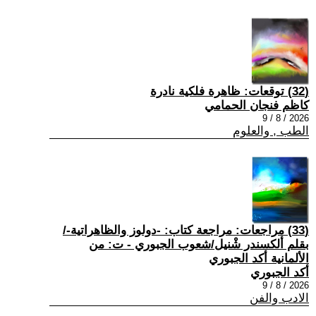
(32) توقعات: ظاهرة فلكية نادرة
كاظم فنجان الحمامي
2026 / 8 / 9
الطب , والعلوم
(33) مراجعات: مراجعة كتاب: -دولوز والظاهراتية-/
بقلم ألكسندر شْنيل/شعوب الجبوري - ت: من
الألمانية أكد الجبوري
أكد الجبوري
2026 / 8 / 9
الادب والفن