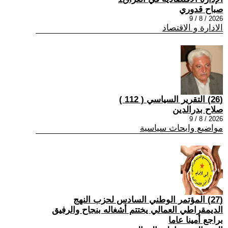
صباح قدوري
2026 / 8 / 9
الادارة و الاقتصاد
(26) التقرير السياسي ( 112 )
صلاح بدرالدين
2026 / 8 / 9
مواضيع وابحاث سياسية
(27) المؤتمر الوطني السادس لحزب النهج
الديمقراطي العمالي يختتم أشغاله بنجاح والرفيق
براجع أمينا عاما