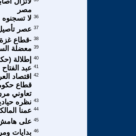
لاتزال أصا
مصر
36
لا تسجنوه 
37
عصر تأصيل 
38
-قطاع غزة-
39
معضلة السج
40
إطلالة (حكا
41
عبد الفتاح 
42
اقتصاد العر
قطاع حكومي
تعاوني مر
43
نظره حيادي
44
عمنا المالكي
45
على هامش ق
46
بدايات ومر