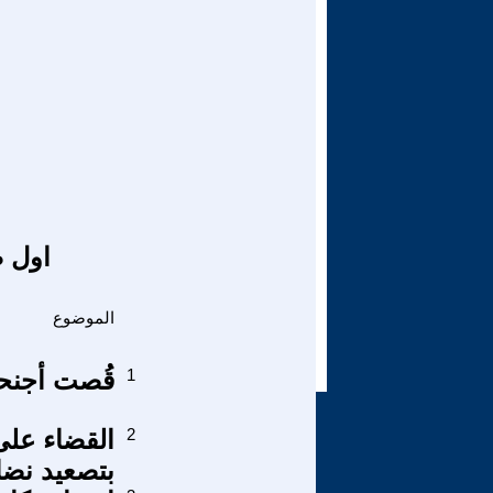
اول ص
الموضوع
1
قُصت أجنحتن
2
القضاء على
بتصعيد نضا