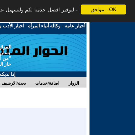
موافق - OK
لتوفير افضل خدمة لكم ولتسهيل عملي
أخبار عامة
-
وكالة أنباء المرأة
-
اخبار الأدب و
الموقع
يسارية
"من أج
حاز ال
إذا لديك
الزوار
اضافة/خدمات
بحث/الارشيف