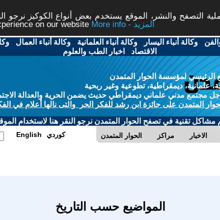
ة التصفح والنشر، الموقع يستخدم بعض أنواع الكوكيز نرجو النق
More info - المزيد
experience on our website
الفن
-
وكالة أنباء اليسار
-
وكالة أنباء العلمانية
-
وكالة أنباء العمال
-
وكا
الاقتصاد
-
اخبار الطب والعلوم
 الرئيسي لمؤسسة الحوار المتمدن
، علمانية، ديمقراطية، تطوعية وغير ربحية
ل مجتمع مدني علماني ديمقراطي حديث يضمن الحرية والعدالة الاجتم
حوار المتمدن على جائزة ابن رشد للفكر الحر والتى نالها أعلام في الفك
م مشاكل تقنية في تصفح الحوار المتمدن نرجو النقر هنا لاستخدام الموقع
كوردي
English
الاخبار
مراكز
الحوار المتمدن
المواضيع حسب التاريخ