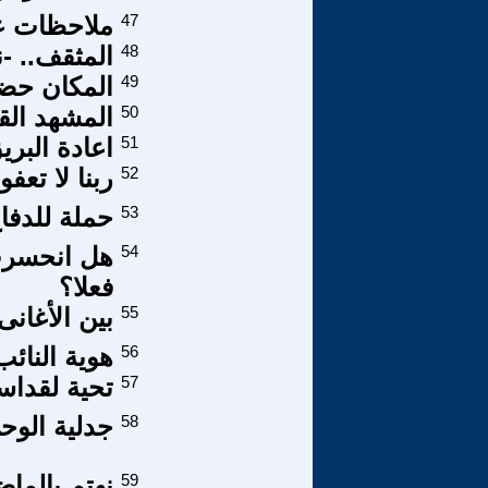
47
ملاحظات عل
48
المثقف.. -ن
49
المكان حضن
50
المشهد الق
51
اعادة البر
52
ربنا لا تعفو
53
حملة للدفاع
54
هل انحسرت
فعلا؟
55
بين الأغانى
56
هوية النائب
57
تحية لقداسة 
58
جدلية الوحي 
59
نهتم بالما