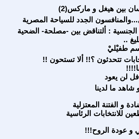
ان بين هيغل و ماركس(2)
...والمنافسون الجدد للسياحة المصرية
 الجنسية : ألتناقض بين -مصلحة- الضحية
يغ ..
م طفيْليْ
بات تتحدثون ؟!! ألا تستحون !!
!!!!
فل لن يعود
و شاهد ما لدينا
ادة و الفتنة المعتزلية
عين للانتخابات الرئاسية
 و عودة الروح!!!
ن