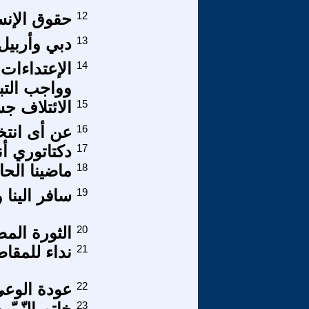
12
حقوق الإنس
13
دبي وأربيل
14
الإعتداءات
وواجب التبل
15
الائتلاف جس
16
عن أى انتخا
17
دكتاتوري أنا
18
ماضينا الحا
19
سافر الينا 
20
الثورة المض
21
نداء للمقاط
22
عودة الوعي
23
خاتم النّبيّي