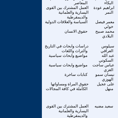
البكاء
المعاصر
ابراهيم عودة
العمل المشترك بين القوى
النمر
اليسارية والعلمانية
والديمقرطية
معمر فيصل
السياسة والعلاقات الدولية
خولي
محمد صبيح
حقوق الانسان
البلادي
سيلوس
دراسات وابحاث في التاريخ
العراقي
والتراث واللغات
عبد الله
مواضيع وابحاث سياسية
السكوتي
عباس ساجت
مواضيع وابحاث سياسية
الغزي
نيسان سمو
كتابات ساخرة
الهوزي
على عجيل
حقوق المراة ومساواتها
منهل
الكاملة في كافة المجالات
سعيد مضيه
العمل المشترك بين القوى
اليسارية والعلمانية
والديمقرطية