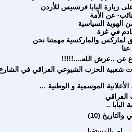
ى زيارة البابا فرنسيس للأردن
ائب- عن الأمة
 الهوية السياسية
ادم في غزة
يق لماركس والماركسية مهمتنا نحن
 عنا
 عن ..عرش الله....!!!!!
 شعبية الحزب الشيوعي العراقي في الشارع
 الأعلانية الموسمية و الوطنية ...
 العراقي
البابا ..
والتاريخ (10)
ضي ام بالمستقبل