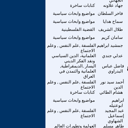
الجهاني
جهاد علاونه
كتابات ساخرة
فاخر السلطان
مواضيع وابحاث سياسية
سماح هدايا
مواضيع وابحاث سياسية
طلال الشريف
القضية الفلسطينية
سامان كريم
مواضيع وابحاث سياسية
جمشيد ابراهيم
الفلسفة ,علم النفس , وعلم
الاجتماع
عدلي جندي
العلمانية، الدين السياسي
ونقد الفكر الديني
فاضل عباس
اليسار ,الديمقراطية,
البدراوي
العلمانية والتمدن في
العراق
أحمد سيد نور
الفلسفة ,علم النفس , وعلم
الدين
الاجتماع
هشام الطائي
كتابات ساخرة
ابراهيم
مواضيع وابحاث سياسية
ابوعتيله
عبد المجيد
الفلسفة ,علم النفس , وعلم
إسماعيل
الاجتماع
الشهاوي
طاهر مسلم
العولمة وتطورات العالم