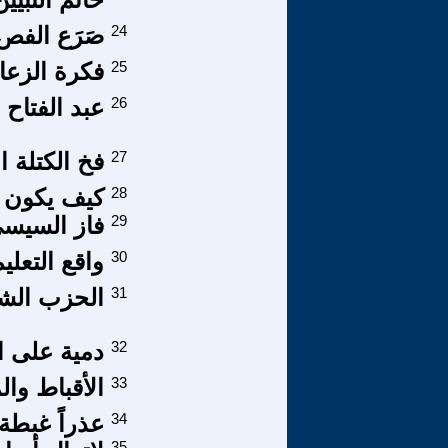
24
صَرَع الفص
25
فكرة الزعا
26
عبد الفتاح
27
فخ الكتلة ال
28
كيف يكون ت
29
فاز السيسي
30
واقع التعلي
31
الحزب الشي
32
دمية على ال
33
الأقباط وال
34
عذراً غبطة 
35