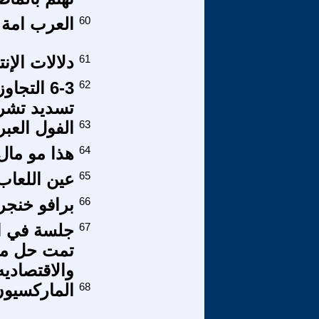
60
العرب امة 
61
دلالات الإن
62
6-3 التج
تسديد تشري
63
الفول العب
64
هذا مو مال
65
عين اللعاب
66
برافو خنجر 
67
جلسة في ال
تمت حل مشا
والاقتصاديه
68
الماركسيون