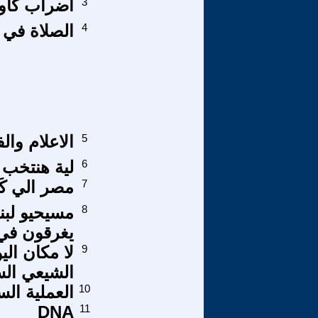
3
اضراب كاور
4
الصلاة في
5
الاعلام وال
6
لية هنتخب 
7
مصر الي كَا
8
مسيحيو لبن
يغرقون في 
9
لا مكان الي
الشيعي ال
10
العملية ال
DNA
11