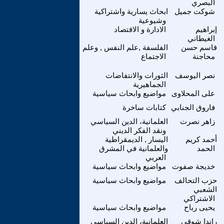
البصري
شوكت جميل
ابحاث يسارية واشتراكية
وشيوعية
إبراهيم
الادارة و الاقتصاد
الغيطاني
قاسم حسن
الفلسفة ,علم النفس , وعلم
محاجنة
الاجتماع
نصر اليوسف
الثورات والانتفاضات
الجماهيرية
على المحلاوى
مواضيع وابحاث سياسية
فاروق الجنابي
كتابات ساخرة
زاهر نصرت
العلمانية، الدين السياسي
ونقد الفكر الديني
أحمد كريم
اليسار , الديمقراطية
الحمد
والعلمانية في المشرق
العربي
خديجة صفوت
مواضيع وابحاث سياسية
حزب التحالف
مواضيع وابحاث سياسية
الشعبي
الاشتراكي
يحيى رباح
مواضيع وابحاث سياسية
راندا شوقى
العلمانية، الدين السياسي