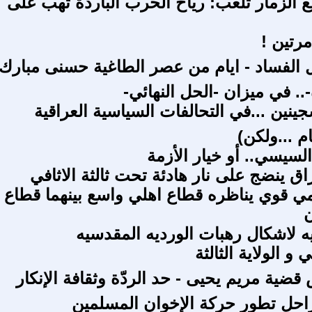
بع الزمار تلعب: رياح الحرب الباردة تهب على
مرتين !
الفساد - ايام من عصر الطاغية حسنى مبارك
.. في ميزان -الحل النهائي-
ينين ...في التحالفات السياسية العراقية
م ...ولكن)
السيسي.. أو خيار الأزمة
اق ينضج على نار هادئة تحت ثالثة الاثافي
 قوي يناظره قطاع اهلي واسع بينهما قطاع
ن
ه لاشكال رهبات الورديه المقدسيه
 و الولاية الثالثة
ضية مريم يحيى - حد الردّة وثقافة الإنكار
احل تطور حركة الإخوان المسلمين