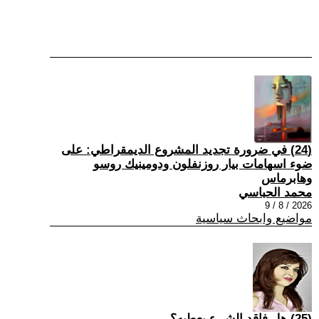
(24) في ضرورة تجديد المشروع الديمقراطي: على
ضوء اسهامات بيار روزنفلون ودومينيك روسو
وهابرماس
محمد الحباسي
2026 / 8 / 9
مواضيع وابحاث سياسية
(25) هل فاقد الشيء يعطيه؟