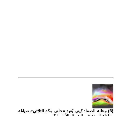
(6) مظلة الصفا: كيف يُعيد «حلف مكة الثلاثي» صياغة