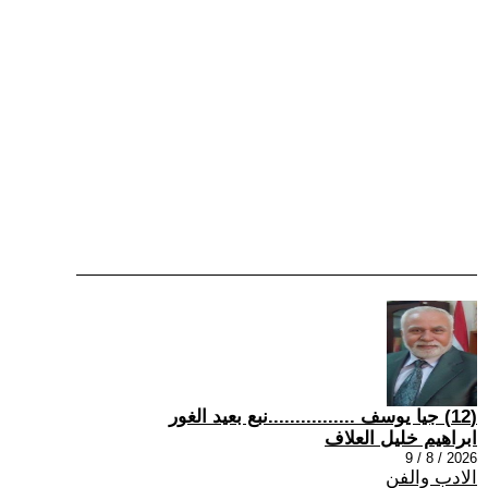
(12) جيا يوسف ................نبع بعيد الغور
ابراهيم خليل العلاف
2026 / 8 / 9
الادب والفن