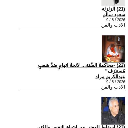
(21) الزلزلة
سعود سالم
2026 / 8 / 9
الادب والفن
(22) -محاكمةُ السَّنة… لائحةُ اتهامٍ ضدَّ شعبٍ
مُستنزَف”
عبدالكريم مراد
2026 / 8 / 9
الادب والفن
(23) إسقاط المعنى من إشباع النفس والمُنى