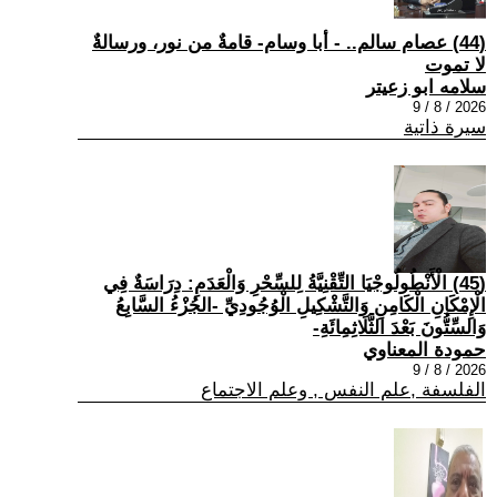
(44) عصام سالم.. - أبا وسام- قامةٌ من نور، ورسالةٌ
لا تموت
سلامه ابو زعيتر
2026 / 8 / 9
سيرة ذاتية
(45) الْأَنْطُولُوجْيَا التِّقْنِيَّةُ لِلسِّحْرِ وَالْعَدَمِ: دِرَاسَةٌ فِي
الْإِمْكَانِ الْكَامِنِ وَالتَّشْكِيلِ الْوُجُودِيِّ -الجُزْءُ السَّابِعُ
وَالسِّتُّونَ بَعْدَ الثَّلَاثِمِائَةِ-
حمودة المعناوي
2026 / 8 / 9
الفلسفة ,علم النفس , وعلم الاجتماع