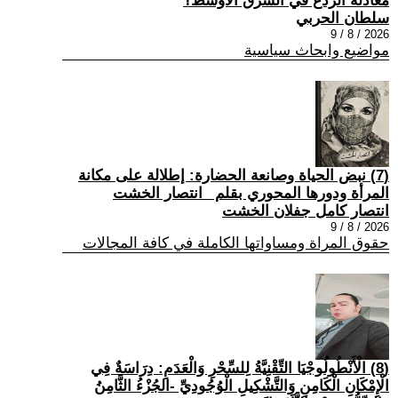
معادلة الردع في الشرق الأوسط؟
سلطان الحربي
2026 / 8 / 9
مواضيع وابحاث سياسية
(7) نبض الحياة وصانعة الحضارة: إطلالة على مكانة
المرأة ودورها المحوري بقلم _انتصار الخشت
انتصار كامل جفلان الخشت
2026 / 8 / 9
حقوق المراة ومساواتها الكاملة في كافة المجالات
(8) الْأَنْطُولُوجْيَا التِّقْنِيَّةُ لِلسِّحْرِ وَالْعَدَمِ: دِرَاسَةٌ فِي
الْإِمْكَانِ الْكَامِنِ وَالتَّشْكِيلِ الْوُجُودِيِّ -الجُزْءُ الثَّامِنُ