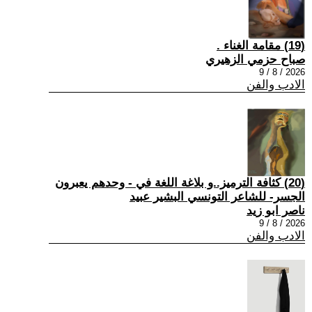
(19) مقامة الغناء .
صباح حزمي الزهيري
2026 / 8 / 9
الادب والفن
(20) كثافة الترميز..و بلاغة اللغة في - وحدهم يعبرون
الجسر- للشاعر التونسي البشير عبيد
ناصر ابو زيد
2026 / 8 / 9
الادب والفن