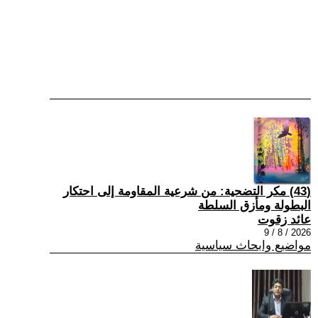
(43) مكر التضحية: من شرعية المقاومة إلى احتكار
البطولة ومأزق السلطة
عائد زقوت
2026 / 8 / 9
مواضيع وابحاث سياسية