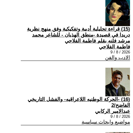
(15) قراءة تحليلية أدبية وتفكيكية وفق منهج نظرية
دريدا في قصيدة -منطق الهذيان - للشاعر محمد
مرشد فلنه بقلم فاطمة الفلاحي
فاطمة الفلاحي
2026 / 8 / 9
الادب والفن
(16) -الحركة الوطنيه اللاعراقيه- والفشل التاريخي
الفاضح/2
عبدالامير الركابي
2026 / 8 / 9
مواضيع وابحاث سياسية