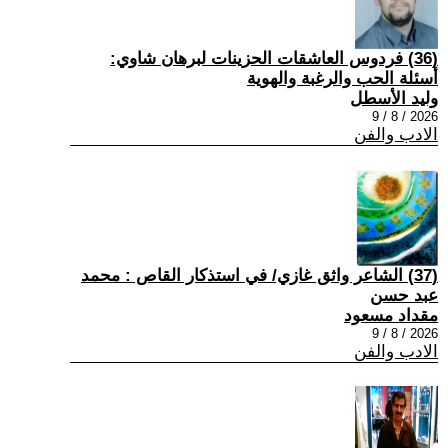
(36) فردوس العاشقات الحزينات لبرهان شاوي:
أسئلة الحب والرغبة والهوية
وليد الأسطل
2026 / 8 / 9
الادب والفن
(37) الشاعر واثق غازي/ في استذكار القاص : محمد
عبد حسن
مقداد مسعود
2026 / 8 / 9
الادب والفن