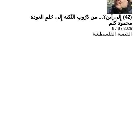
(42) إِلى أين؟... من دُرُوبِ النّكبة إِلى حُلمِ العودة
محمود كلّم
2026 / 8 / 9
القضية الفلسطينية