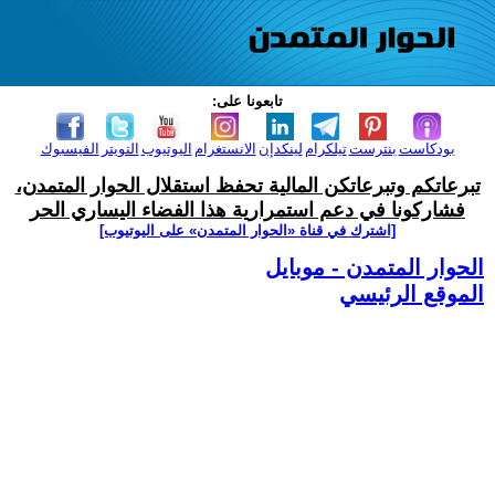
تابعونا على:
بودكاست
بنترست
تيلكرام
لينكدإن
الانستغرام
اليوتيوب
التويتر
الفيسبوك
تبرعاتكم وتبرعاتكن المالية تحفظ استقلال الحوار المتمدن،
فشاركونا في دعم استمرارية هذا الفضاء اليساري الحر
[اشترك في قناة ‫«الحوار المتمدن» على اليوتيوب]
الحوار المتمدن - موبايل
الموقع الرئيسي