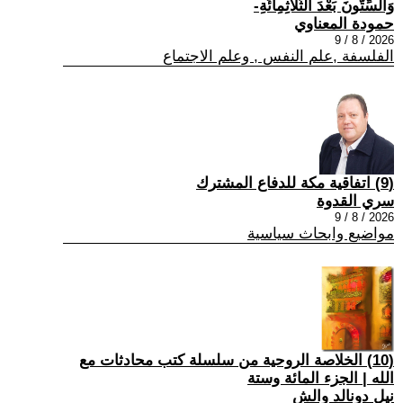
وَالسِّتُّونَ بَعْدَ الثَّلَاثِمِائَةِ-
حمودة المعناوي
2026 / 8 / 9
الفلسفة ,علم النفس , وعلم الاجتماع
(9) اتفاقية مكة للدفاع المشترك
سري القدوة
2026 / 8 / 9
مواضيع وابحاث سياسية
(10) الخلاصة الروحية من سلسلة كتب محادثات مع
الله | الجزء المائة وستة
نيل دونالد والش