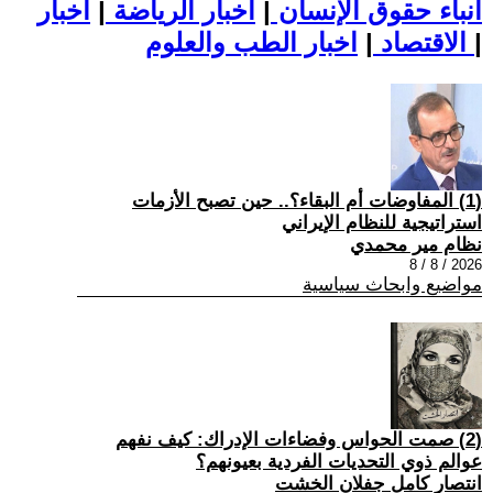
أنباء حقوق الإنسان
|
اخبار الرياضة
|
اخبار
|
اخبار الطب والعلوم
الاقتصاد
|
(1) المفاوضات أم البقاء؟.. حين تصبح الأزمات
استراتيجية للنظام الإيراني
نظام مير محمدي
2026 / 8 / 8
مواضيع وابحاث سياسية
(2) صمت الحواس وفضاءات الإدراك: كيف نفهم
عوالم ذوي التحديات الفردية بعيونهم؟
انتصار كامل جفلان الخشت