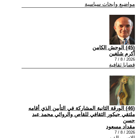
مواضيع وابحاث سياسية
(45) الوحش الكامن
أكرم شلغين
2026 / 8 / 7
قضايا ثقافية
(46) الورقة الثانية المشاركة في التأبين الذي أقامه
ملتقي جيكور الثقافي للقاص والروائي محمد عبد
حسن
مقداد مسعود
2026 / 8 / 7
الادب والفن