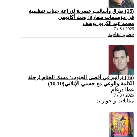
(15) طرق وأساليب عصرية لزراعة جينات تنظيمية
في مؤسسات منهارة: بحث أكاديمي
محمد عبد الكريم يوسف
2026 / 8 / 7
قضايا ثقافية
(16) ترانيم في أقصى الجنوب: مسك الختام لرحلة
الكلمة والوعي مع حسني الإتلاتي(10-10)
عطا درغام
2026 / 8 / 7
مقابلات و حوارات