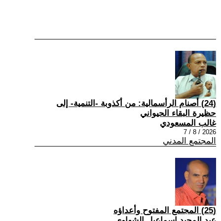
(24) أصنام الرأسمالية: من أكذوبة -التنمية- إلى
حظيرة البقاء الحيواني
غالب المسعودي
2026 / 8 / 7
المجتمع المدني
(25) المجتمع المفتوح وأعداؤه
عبد المجيد إسماعيل الشهاوي