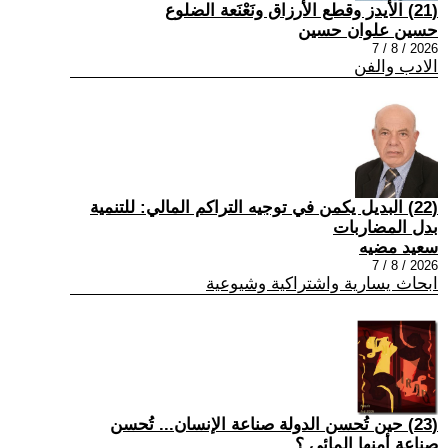
(21) الأيدز وقطع الأرزاق ونَعْنَعة الضلوع
حسين علوان حسين
2026 / 8 / 7
الادب والفن
(22) البديل يكمن في توجيه التراكم المالي: للتنمية
بدل المضاربات
سعيد مضيه
2026 / 8 / 7
ابحاث يسارية واشتراكية وشيوعية
(23) حين تُحسن الدولة صناعة الإنسان... تُحسن
صناعة أمنها المائي.؟