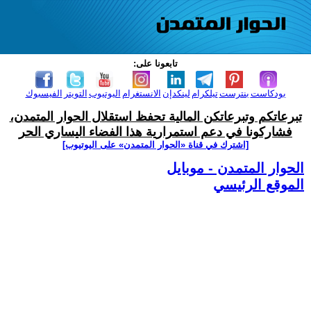
تابعونا على:
بودكاست
بنترست
تيلكرام
لينكدإن
الانستغرام
اليوتيوب
التويتر
الفيسبوك
تبرعاتكم وتبرعاتكن المالية تحفظ استقلال الحوار المتمدن،
فشاركونا في دعم استمرارية هذا الفضاء اليساري الحر
[اشترك في قناة ‫«الحوار المتمدن» على اليوتيوب]
الحوار المتمدن - موبايل
الموقع الرئيسي