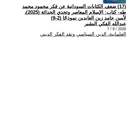
(17) ضعف الكتابات السودانية عن فكر محمود محمد
طه- كتاب: الإسلام المعاصر وتحدي الحداثة (2025)،
لأمين حامد زين العابدين نموذجًا (2-9)
عبدالله الفكي البشير
2026 / 8 / 7
العلمانية، الدين السياسي ونقد الفكر الديني