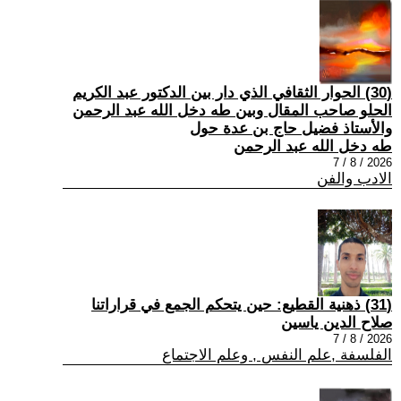
(30) الحوار الثقافي الذي دار بين الدكتور عبد الكريم
الحلو صاحب المقال وبين طه دخل الله عبد الرحمن
والأستاذ فضيل حاج بن عدة حول
طه دخل الله عبد الرحمن
2026 / 8 / 7
الادب والفن
(31) ذهنية القطيع: حين يتحكم الجمع في قراراتنا
صلاح الدين ياسين
2026 / 8 / 7
الفلسفة ,علم النفس , وعلم الاجتماع