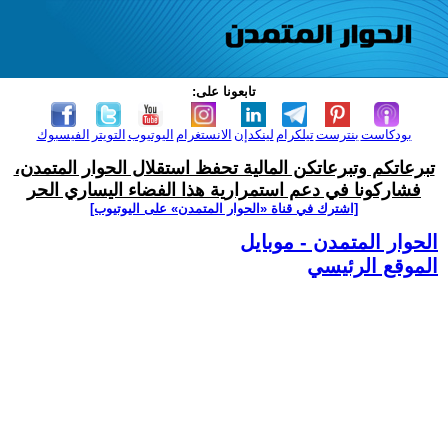
تابعونا على:
بودكاست
بنترست
تيلكرام
لينكدإن
الانستغرام
اليوتيوب
التويتر
الفيسبوك
تبرعاتكم وتبرعاتكن المالية تحفظ استقلال الحوار المتمدن،
فشاركونا في دعم استمرارية هذا الفضاء اليساري الحر
[اشترك في قناة ‫«الحوار المتمدن» على اليوتيوب]
الحوار المتمدن - موبايل
الموقع الرئيسي