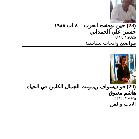
(28) حين توقفت الحرب .. ٨ اب ١٩٨٨
حسين علي الحمداني
2026 / 8 / 8
مواضيع وابحاث سياسية
(29) فواديسواف ريمونت الجمال الكامن في الحياة
هاشم معتوق
2026 / 8 / 8
الادب والفن