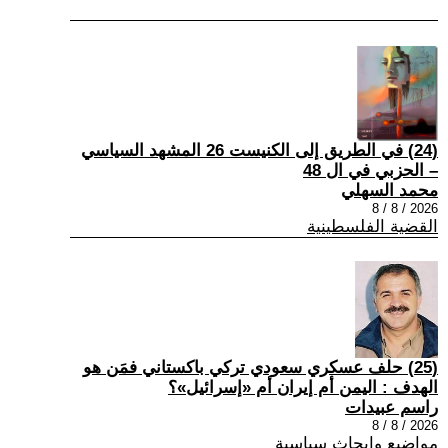
(24) في الطريق إلى الكنيست 26 المشهد السياسي
– الحزبي في ال 48
محمد السهلي
2026 / 8 / 8
القضية الفلسطينية
(25) حلف عسكري سعودي تركي باكستاني فمَن هو
الهدف : اليمن أم إيران أم «إسرائيل»؟
راسم عبيدات
2026 / 8 / 8
مواضيع وابحاث سياسية