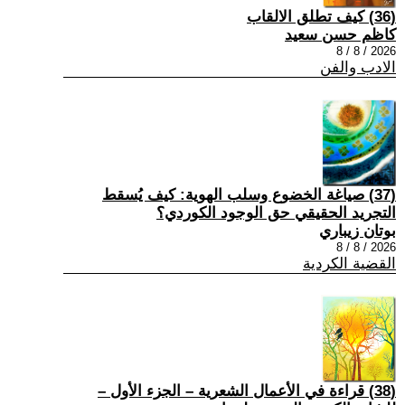
(36) كيف تطلق الالقاب
كاظم حسن سعيد
2026 / 8 / 8
الادب والفن
(37) صياغة الخضوع وسلب الهوية: كيف يُسقط
التجريد الحقيقي حق الوجود الكوردي؟
بوتان زيباري
2026 / 8 / 8
القضية الكردية
(38) قراءة في الأعمال الشعرية – الجزء الأول –