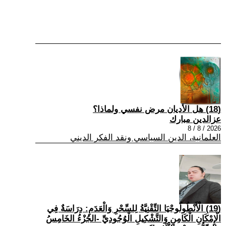
(18) هل الأديان مرض نفسي ولماذا؟
عزالدين مبارك
2026 / 8 / 8
العلمانية، الدين السياسي ونقد الفكر الديني
(19) الْأَنْطُولُوجْيَا التِّقْنِيَّةُ لِلسِّحْرِ وَالْعَدَمِ: دِرَاسَةٌ فِي
الْإِمْكَانِ الْكَامِنِ وَالتَّشْكِيلِ الْوُجُودِيِّ -الجُزْءُ الخَامِسُ