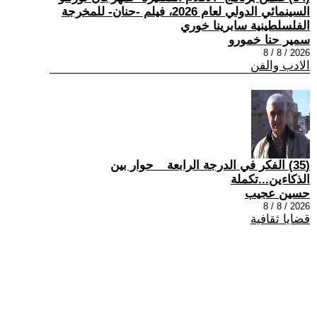
السينمائي الدولي لعام 2026، فيلم -حنان- للمخرجة
الفلسلطينية سابرينا خوري
سمير حنا خمورو
2026 / 8 / 8
الادب والفن
(35) الفكر في الدرجة الرابعة _ حوار بين
الذكاءين...تكملة
حسين عجيب
2026 / 8 / 8
قضايا ثقافية