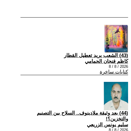
(43) الشعب يريد تعطيل القطار
كاظم فنجان الحمامي
2026 / 8 / 8
كتابات ساخرة
(44) بعد وثيقة ملادينوف.. السلاح بين التصنيم
والتخزين؟!
سليم يونس الزريعي
2026 / 8 / 8