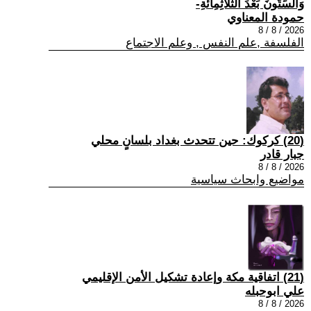
وَالسِّتُّونَ بَعْدَ الثَّلَاثِمِائَةِ-
حمودة المعناوي
2026 / 8 / 8
الفلسفة ,علم النفس , وعلم الاجتماع
(20) كركوك: حين تتحدث بغداد بلسانٍ محلي
جبار قادر
2026 / 8 / 8
مواضيع وابحاث سياسية
(21) اتفاقية مكة وإعادة تشكيل الأمن الإقليمي
علي ابوحبله
2026 / 8 / 8