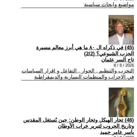
مواضيع وابحاث سياسية
(45) في ذكراه ال ٨٠ ما هي أبرز معالم مسيرة
الحزب الشيوعي؟ (2/2)
تاج السر عثمان
2026 / 8 / 8
التحزب والتنظيم , الحوار , التفاعل و اقرار السياسات
في الاحزاب والمنظمات اليسارية والديمقراطية
(46) تجار الهيكل وتجار الوطن: حين يُستغل المقدس
وتاريخ الحروب لتبرير خراب الأوطان
ياسر عامر حميد