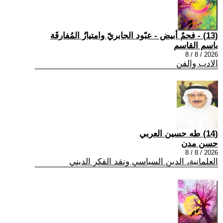
(13) - فحمٌ أبيض - عبّود الجابريّ وامتيازُ المُفارقَة
باسم القاسم
2026 / 8 / 8
الادب والفن
(14) طه حسين العربي
حسن مدن
2026 / 8 / 8
العلمانية، الدين السياسي ونقد الفكر الديني