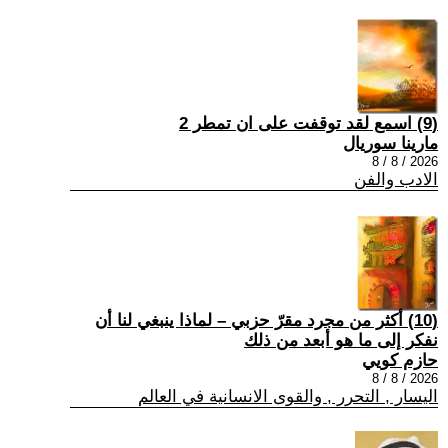
(9) اسمع لقد توقفت على ان تمطر 2
مارينا سوريال
2026 / 8 / 8
الادب والفن
(10) أكثر من مجرد مقرّ حزبي – لماذا ينبغي لنا أن
نفكر إلى ما هو أبعد من ذلك
حازم كويي
2026 / 8 / 8
اليسار , التحرر , والقوى الانسانية في العالم