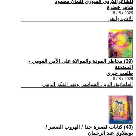
للشاعرالكردي السوري لقمان محمود
شاهر خضرة
2026 / 8 / 8
الادب والفن
(39) مخاطر المودة والموالاة على الأمن القومي -
الممتحنة
طلعت خيري
2026 / 8 / 8
العلمانية، الدين السياسي ونقد الفكر الديني
(40) كتابات قصيرة جدا / الهروب الصغير /
بويعلاوي عبد الرحمان