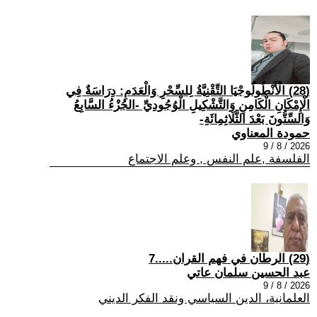
(28) الْأَنْطُولُوجْيَا التِّقْنِيَّةُ لِلسِّحْرِ وَالْعَدَمِ: دِرَاسَةٌ فِي
الْإِمْكَانِ الْكَامِنِ وَالتَّشْكِيلِ الْوُجُودِيِّ -الجُزْءُ السَّابِعُ
وَالسِّتُّونَ بَعْدَ الثَّلَاثِمِائَةِ-
حمودة المعناوي
2026 / 8 / 9
الفلسفة ,علم النفس , وعلم الاجتماع
(29) الرطان في فهم القران.....7
عبد الحسين سلمان عاتي
2026 / 8 / 9
العلمانية، الدين السياسي ونقد الفكر الديني