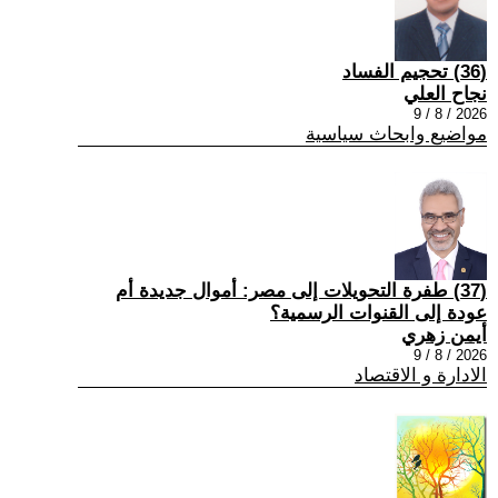
(36) تحجيم الفساد
نجاح العلي
2026 / 8 / 9
مواضيع وابحاث سياسية
(37) طفرة التحويلات إلى مصر: أموال جديدة أم
عودة إلى القنوات الرسمية؟
أيمن زهري
2026 / 8 / 9
الادارة و الاقتصاد