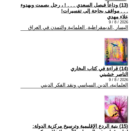
(13) وداعاً فيصل السعدي . . . ! ، رحل بصمت وبهدوء
. . . مواقف بحاجة إلى تفسيرات!
علاء مهدي
2026 / 8 / 9
اليسار ,الديمقراطية, العلمانية والتمدن في العراق
(14) قراءة في كتاب البخاري
الناصر خشيني
2026 / 8 / 9
العلمانية، الدين السياسي ونقد الفكر الديني
(15) بنية الردع الإقليمية وترسيخ مركزية الدولة: