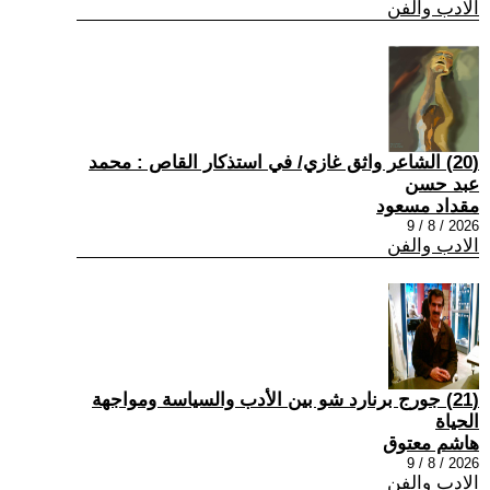
الادب والفن
(20) الشاعر واثق غازي/ في استذكار القاص : محمد
عبد حسن
مقداد مسعود
2026 / 8 / 9
الادب والفن
(21) جورج برنارد شو بين الأدب والسياسة ومواجهة
الحياة
هاشم معتوق
2026 / 8 / 9
الادب والفن