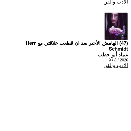
الادب والفن
(47) الهامش الأخير بعد ان قطعت علاقتي مع Herr
Schmidt
عماد أبو حطب
2026 / 8 / 9
الادب والفن