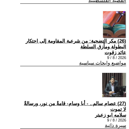
القضية الفلسطينية
(26) مكر التضحية: من شرعية المقاومة إلى احتكار
البطولة ومأزق السلطة
عائد زقوت
2026 / 8 / 9
مواضيع وابحاث سياسية
(27) عصام سالم.. - أبا وسام- قامةٌ من نور، ورسالةٌ
لا تموت
سلامه ابو زعيتر
2026 / 8 / 9
سيرة ذاتية