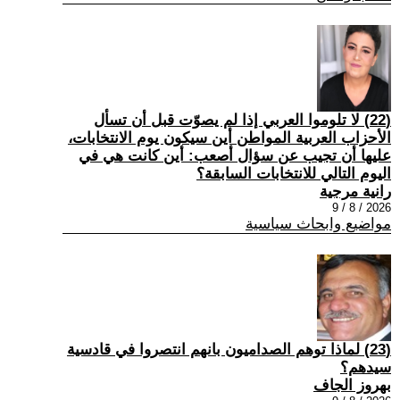
(22) لا تلوموا العربي إذا لم يصوّت قبل أن تسأل
الأحزاب العربية المواطن أين سيكون يوم الانتخابات،
عليها أن تجيب عن سؤال أصعب: أين كانت هي في
اليوم التالي للانتخابات السابقة؟
رانية مرجية
2026 / 8 / 9
مواضيع وابحاث سياسية
(23) ‏لماذا توهم الصداميون بانهم انتصروا في قادسية
سيدهم؟
بهروز الجاف