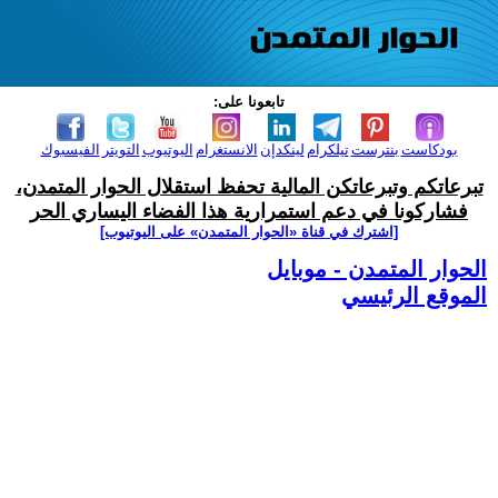
تابعونا على:
بودكاست
بنترست
تيلكرام
لينكدإن
الانستغرام
اليوتيوب
التويتر
الفيسبوك
تبرعاتكم وتبرعاتكن المالية تحفظ استقلال الحوار المتمدن،
فشاركونا في دعم استمرارية هذا الفضاء اليساري الحر
[اشترك في قناة ‫«الحوار المتمدن» على اليوتيوب]
الحوار المتمدن - موبايل
الموقع الرئيسي