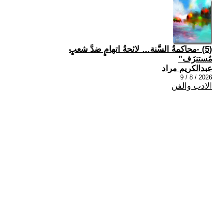
(5) -محاكمةُ السَّنة… لائحةُ اتهامٍ ضدَّ شعبٍ
مُستنزَف”
عبدالكريم مراد
2026 / 8 / 9
الادب والفن