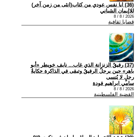
(36) ايا نفس عودي من كتاب(انثى من زمن آخر)
للاإيمان الشباني
2026 / 8 / 8
قضايا ثقافية
(37) رفيقُ الزنزانة الذي غاب... نايف خويطر «أبو
باهر» حين يرحلُ الرفيقُ وتبقى في الذاكرة حكايةُ
رجلٍ لا يُنسى
سامي ابراهيم فودة
2026 / 8 / 8
القضية الفلسطينية