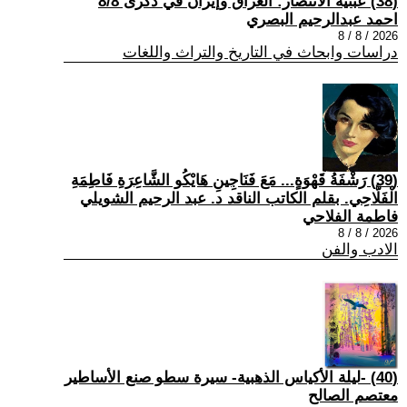
(38) عبثية الانتصار: العراق وإيران في ذكرى 8/8
احمد عبدالرحيم البصري
2026 / 8 / 8
دراسات وابحاث في التاريخ والتراث واللغات
(39) رَشْفَةُ قَهْوَةٍ... مَعَ فَنَاجِينِ هَايْكُو الشَّاعِرَةِ فَاطِمَةِ
الْفَلَّاحِي. بقلم الكاتب الناقد د. عبد الرحيم الشويلي
فاطمة الفلاحي
2026 / 8 / 8
الادب والفن
(40) -ليلة الأكياس الذهبية- سيرة سطو صنع الأساطير
معتصم الصالح