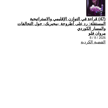
(47) قراءة في التوازن الإقليمي والاستراتيجية
المستقلة: رد على أطروحة -بيجيريك- حول التحالفات
والمسار الكوردي
مروان فلو
2026 / 8 / 8
القضية الكردية