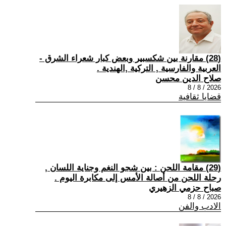
(28) مقارنة بين شكسبير وبعض كبار شعراء الشرق -
العربية والفارسية , التركية ,الهندية .
صلاح الدين محسن
2026 / 8 / 8
قضايا ثقافية
(29) مقامة اللحن : بين شجو النغم وجناية اللسان ,
رحلة اللحن من أصالة الأمس إلى مكابرة اليوم .
صباح حزمي الزهيري
2026 / 8 / 8
الادب والفن