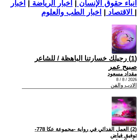
أنباء حقوق الإنسان
|
اخبار الرياضة
|
اخبار
|
اخبار الطب والعلوم
الاقتصاد
|
(1) رحيلك خسارتنا الباهظة / للشاعر
صبيح عمر
مقداد مسعود
2026 / 8 / 8
الادب والفن
(2) العمل الفدائي في رواية -مجموعة عكا 778-
توفيق فياض