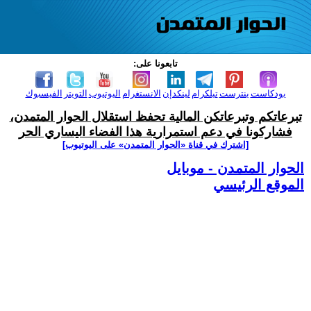
تابعونا على:
بودكاست
بنترست
تيلكرام
لينكدإن
الانستغرام
اليوتيوب
التويتر
الفيسبوك
تبرعاتكم وتبرعاتكن المالية تحفظ استقلال الحوار المتمدن،
فشاركونا في دعم استمرارية هذا الفضاء اليساري الحر
[اشترك في قناة ‫«الحوار المتمدن» على اليوتيوب]
الحوار المتمدن - موبايل
الموقع الرئيسي