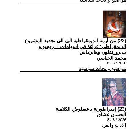
مواضيع وابحاث سياسية
(22) من أزمة الديمقراطية الى الى تجديد المشروع
الديمقراطي: قراءة في اسهامات د. روسو و
ب.روزنفلون وهابرماس
محمد الحباسي
2026 / 8 / 8
مواضيع وابحاث سياسية
(23) إمبراطورية باعقيلوش الكلامية
الحسان عشاق
2026 / 8 / 8
الادب والفن