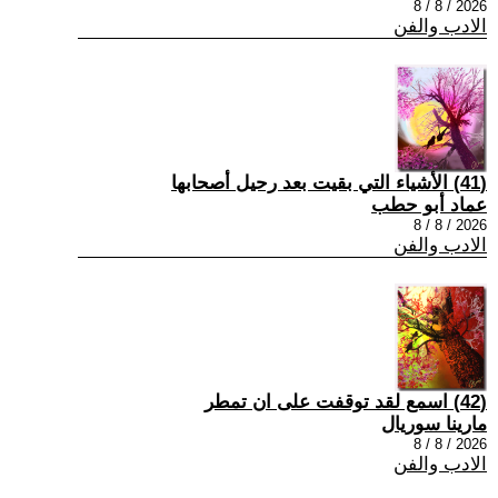
2026 / 8 / 8
الادب والفن
(41) الأشياء التي بقيت بعد رحيل أصحابها
عماد أبو حطب
2026 / 8 / 8
الادب والفن
(42) اسمع لقد توقفت على ان تمطر
مارينا سوريال
2026 / 8 / 8
الادب والفن