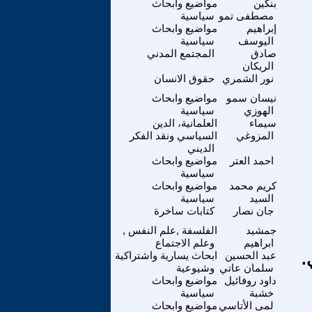
بنكين
مواضيع وابحاث
مصطفى تمو
سياسية
إبراهيم
مواضيع وابحاث
اليوسف
سياسية
صادق
المجتمع المدني
الريكان
نور الشمري
حقوق الانسان
نيسان سمو
مواضيع وابحاث
الهوزي
سياسية
سيماء
العلمانية، الدين
المزوغي
السياسي ونقد الفكر
الديني
احمد العتر
مواضيع وابحاث
سياسية
كريم محمد
مواضيع وابحاث
السيد
سياسية
جان نصار
كتابات ساخرة
جمشيد
الفلسفة ,علم النفس ,
ابراهيم
وعلم الاجتماع
.
عبد الحسين
ابحاث يسارية واشتراكية
سلمان عاتي
وشيوعية
داود روفائيل
مواضيع وابحاث
خشبة
سياسية
لمى الأتاسي
مواضيع وابحاث