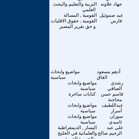
جهاد علاونه
التربية والتعليم والبحث
العلمي
عبد صموئيل
القومية , المسالة
فارس
القومية , حقوق الاقليات
و حق تقرير المصير
أدهم مسعود
مواضيع وابحاث
القاق
سياسية
رشدي
مواضيع وابحاث
الصافي
سياسية
قاسم حسن
كتابات ساخرة
محاجنة
عبداللطيف
مواضيع وابحاث
أسرار
سياسية
سوزان
مواضيع وابحاث
ئاميدي
سياسية
علي عبد
اليسار , الديمقراطية
الرحيم صالح
والعلمانية في الخليج
والجزيرة العربية