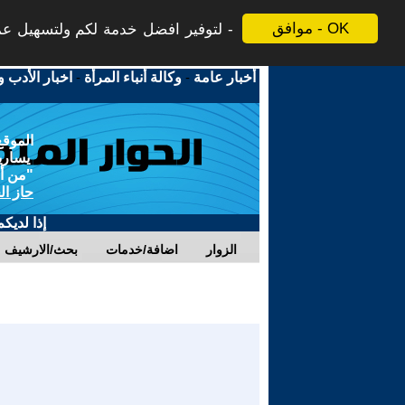
موافق - OK
لتوفير افضل خدمة لكم ولتسهيل عملي
أخبار عامة
-
وكالة أنباء المرأة
-
اخبار الأدب و
الموقع
يسارية
"من أج
حاز ال
إذا لديك
الزوار
اضافة/خدمات
بحث/الارشيف