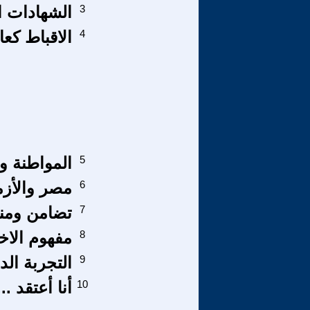
3
الشهادات ال
4
الاقباط كع
5
المواطنة و
6
مصر والأزم
7
تضامن ومن
8
مفهوم الاخ
9
التجربة ال
10
أنا أعتقد .