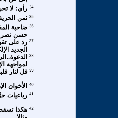
34
رأي: لا تحر
35
ثمن الحرية 
36
ضاحية المق
حسن نصر ا
37
رد على تقو
الجديد الإلك
38
الدعوة..الى
لمواجهة الإ
39
قل لنار قلب
40
الأخوان الإ
41
رباعيات حرَ
42
هكذا تسقط 
مثالا...