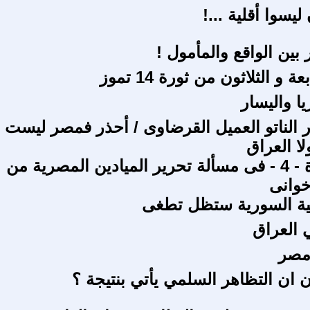
يسوا أقلية ...!
 بين الواقع والمأمول !
ة و الثلاثون من ثورة 14 تموز
 واليسار
الناتو العميل القرضاوى / أحذر فمصر ليست لي
لا العراق
مصر الثورة - 4 - فى مسألة تحرير الميادين المصرية من
إخوانى
ية السورية ستظل تطغى
 العراق
مصر
 ان التظاهر السلمي يأتي بنتيجة ؟