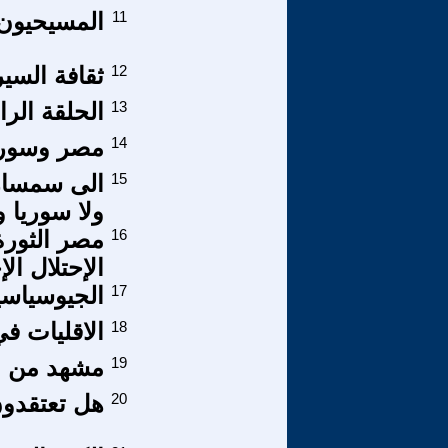
11
المسيحيون ل
12
ثقافة السير
13
الحلقة الرابع
14
مصر وسوريا
15
الى سمسار 
ولا سوريا و
16
الإحتلال ال
17
الجيوسياس
18
الاقليات في
19
مشهد من 
20
هل تعتقدون