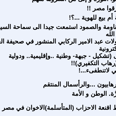
قوا مصر !!
أم بيع للهوية ...؟!
اومة والصمود استمعت جيدا الى سماحة السي
لله
لات عبد الامير الركابي المنشور في صحيفة الع
ترونية
 (تشكيل - جبهة- وطنية ..وإقليمية.. ودولية
رهاب التكفيري)!!
ي لاتنطفىء...!
رهابيون ...والرأسمال المنتقم
ّة. الوطن و الأمة
اقنعة الاحزاب (المتأسلمة)الاخوان في مصر