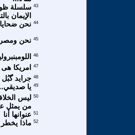
43
الإيمان بالتخاطر
44
نحن ضحاياك
45
نحن ومصر
46
اللومبنبرولي
47
امريكا هى ا
48
جرايد گبُل 63
49
يا صديقي.. 
50
ليس الخلا
من يمثل ع
51
عنوانها أنا
52
ماذا يخطر 