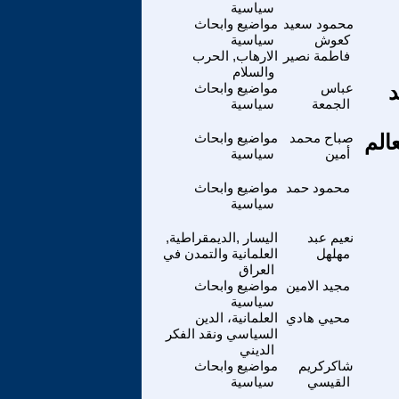
سياسية
محمود سعيد
مواضيع وابحاث
كعوش
سياسية
فاطمة نصير
الارهاب, الحرب
والسلام
د
عباس
مواضيع وابحاث
الجمعة
سياسية
الم
صباح محمد
مواضيع وابحاث
أمين
سياسية
محمود حمد
مواضيع وابحاث
سياسية
نعيم عبد
اليسار ,الديمقراطية,
مهلهل
العلمانية والتمدن في
العراق
مجيد الامين
مواضيع وابحاث
سياسية
محيي هادي
العلمانية، الدين
السياسي ونقد الفكر
الديني
شاكركريم
مواضيع وابحاث
القيسي
سياسية