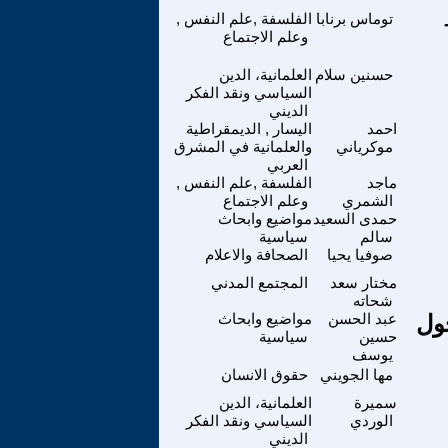
مان – 17 –
توماس برنابا
الفلسفة ,علم النفس ,
وعلم الاجتماع
حسنين سلام
العلمانية، الدين
السياسي ونقد الفكر
الديني
احمد
اليسار , الديمقراطية
موكرياني
والعلمانية في المشرق
العربي
ماجد
الفلسفة ,علم النفس ,
الشمري
وعلم الاجتماع
حمدى السعيد
مواضيع وابحاث
سالم
سياسية
صوفيا يحيا
الصحافة والاعلام
مختار سعد
المجتمع المدني
شحاته
ول
عبد الحسن
مواضيع وابحاث
حسين
سياسية
يوسف
مها الجويني
حقوق الانسان
سميرة
العلمانية، الدين
الوردي
السياسي ونقد الفكر
الديني