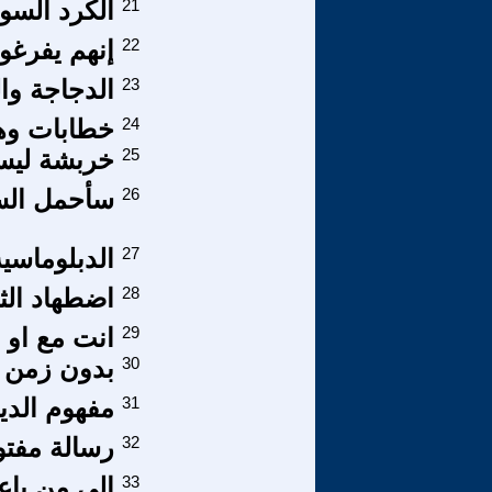
21
الكرد السو
22
إنهم يفرغو
23
الدجاجة وا
24
خطابات وهم
25
خربشة ليس
26
سأحمل السل
27
الدبلوماسيه
28
اضطهاد الث
29
انت مع او 
30
بدون زمن
31
مفهوم الدي
32
رسالة مفتو
33
إلى من باع