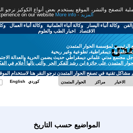
ة التصفح والنشر، الموقع يستخدم بعض أنواع الكوكيز نرجو النق
More info - المزيد
experience on our website
الفن
-
وكالة أنباء اليسار
-
وكالة أنباء العلمانية
-
وكالة أنباء العمال
-
وكا
الاقتصاد
-
اخبار الطب والعلوم
 الرئيسي لمؤسسة الحوار المتمدن
، علمانية، ديمقراطية، تطوعية وغير ربحية
ل مجتمع مدني علماني ديمقراطي حديث يضمن الحرية والعدالة الاجتم
حوار المتمدن على جائزة ابن رشد للفكر الحر والتى نالها أعلام في الفك
م مشاكل تقنية في تصفح الحوار المتمدن نرجو النقر هنا لاستخدام الموقع
كوردي
English
الاخبار
مراكز
الحوار المتمدن
المواضيع حسب التاريخ