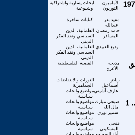
ال الثوري لمنظمة -إلى الأمام- 1970 – 1979
الأماميون
ابحاث يسارية واشتراكية
الثوريون
وشيوعية
مفيد بدر
كتابات ساخرة
عبدالله
حامد رمضان
العلمانية، الدين
المسافر
السياسي ونقد الفكر
الديني
وديع العبيدي
العلمانية، الدين
السياسي ونقد الفكر
الديني
لق
مديحه
القضية الفلسطينية
الأعرج
رياض
الثورات والانتفاضات
اسماعيل
الجماهيرية
عارف آشيتي
مواضيع وابحاث
سياسية
 1
صبحي مبارك
مواضيع وابحاث
مال الله
سياسية
سمير نوري
مواضيع وابحاث
سياسية
فتحي
مواضيع وابحاث
المسكيني
سياسية
أياد السماوي
مواضيع وابحاث