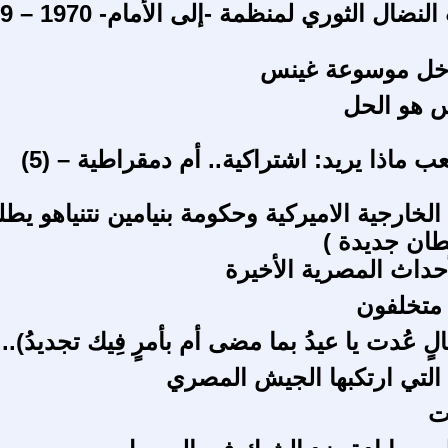
من يوميات النض
تدخل موسوعة غينس
س هو الحل
ب ماذا يريد: اشتراكية.. أم دمقراطية – (5)
الخارجية الاميركية وحكومة بنيامين نتنياهو يط
ان جديدة )
حداث المصرية الأخيرة
ا متخلفون
حالٍ عُدت يا عيدُ بما مضى أم بأمرٍ فِيك تجديدُ)....
 التي ارتكبها الجيش المصري
ت