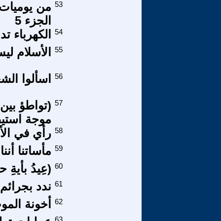
53
الجزء 5
54
الكهرباء 
55
الأسلام لي
56
اسألوا الشع
57
(تواطؤ بين 
موجة استيط
58
رأي في الأ
59
مأساتنا أنن
60
(عِيدُ بأيةِ 
61
ندد بجرائم
62
أخونة المو
63