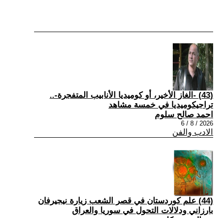
(43) -الغاز الأخير، أو كوميديا الأنابيب المتفجرة-..
تراجيكوميديا في خمسة مشاهد
احمد صالح سلوم
2026 / 8 / 6
الادب والفن
(44) علم كوردستان في قصر الشعب زيارة نيجيرفان
بارزاني ودلالات التحول في سوريا والعراق