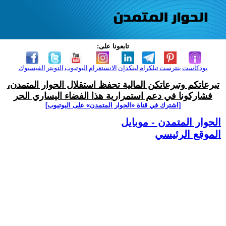
تابعونا على:
بودكاست
بنترست
تيلكرام
لينكدإن
الانستغرام
اليوتيوب
التويتر
الفيسبوك
تبرعاتكم وتبرعاتكن المالية تحفظ استقلال الحوار المتمدن،
فشاركونا في دعم استمرارية هذا الفضاء اليساري الحر
[اشترك في قناة ‫«الحوار المتمدن» على اليوتيوب]
الحوار المتمدن - موبايل
الموقع الرئيسي