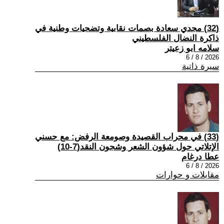
(32) مجدي سعادة بصمات نقابية وتضحيات وطنية في
ذاكرة النضال الفلسطيني
سلامه ابو زعيتر
2026 / 8 / 6
سيرة ذاتية
(33) في محراب القصيدة وصومعة الرفض: مع حسني
الإتلاتي حول شؤون الشعر وشجون النقد(7-10)
عطا درغام
2026 / 8 / 6
مقابلات و حوارات