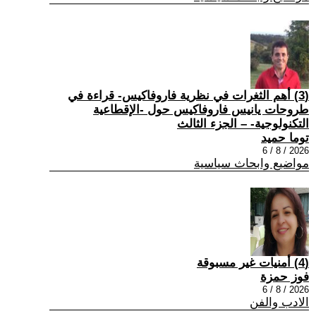
(3) أهم الثغرات في نظرية فاروفاكيس- قراءة في
طروحات يانيس فاروفاكيس حول -الإقطاعية
التكنولوجية- – الجزء الثالث
توما حميد
2026 / 8 / 6
مواضيع وابحاث سياسية
(4) أمنيات غير مسبوقة
فوز حمزة
2026 / 8 / 6
الادب والفن