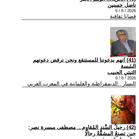
ناضل حسنين
2026 / 8 / 6
قضايا ثقافية
(41) انهم يدعوننا للمستنقع ونحن نرفض دعوتهم
البئيسة
التيتي الحبيب
2026 / 8 / 6
اليسار , الديمقراطية والعلمانية في المغرب العربي
(42) رحيلُ السَّندِ المُقاوم... مصطفى ميسرة نصر:
حين تصنعُ المشقَّةُ رجالًا