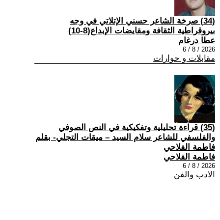
(34) صرخة الشاعر حسني الإتلاتي في وجه
بيروقراطية الثقافة ومقايضات الإبداع(8-10)
عطا درغام
2026 / 8 / 6
مقابلات و حوارات
(35) قراءة تحليلية وتفكيكية في النص الصوفي
والفلسفي للشاعر سلام السيد – ميقات التجلي- بقلم
فاطمة الفلاحي
فاطمة الفلاحي
2026 / 8 / 6
الادب والفن