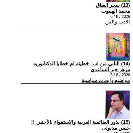
(13) سحر العناق
محمد الهنبوت
2026 / 8 / 6
الادب والفن
(14) الثاني من اب: خطيئة ام خطايا الدكتاتورية
مزهر جبر الساعدي
2026 / 8 / 6
مواضيع وابحاث سياسية
(15) بذور الطائفية العربية والاستقواء بالأجنبي !!
حسن مدبولى