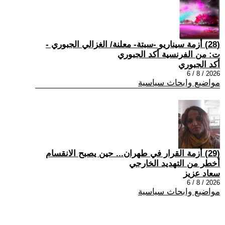
(28) أزمة سيناريو -سبتة- معلنة/ الغزالي الجبوري -
ت: من الفرنسية أكد الجبوري
أكد الجبوري
2026 / 8 / 6
مواضيع وابحاث سياسية
(29) أزمة القرار في طهران... حين يصبح الانقسام
أخطر من التهديد الخارجي
سعاد عزيز
2026 / 8 / 6
مواضيع وابحاث سياسية