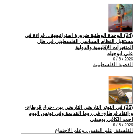
(24) الوحدة الوطنية ضرورة استراتيجية... قراءة في
مستقبل النظام السياسي الفلسطيني في ظل
المتغيرات الإقليمية والدولية
علي ابوحبله
2026 / 8 / 6
القضية الفلسطينية
(25) في التوتر التاريخي التاريخي بين -حرق قرطاج-
و-إنقاذ قرطاج- في روما القديمة وفي تونس اليوم
احمد الكافي يوسفي
2026 / 8 / 6
الفلسفة ,علم النفس , وعلم الاجتماع