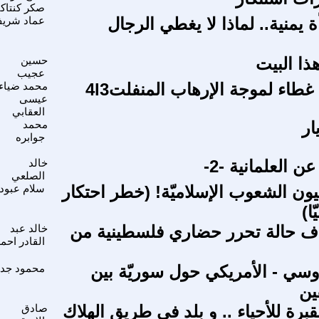
صكر كنتاك
ة يمنية.. لماذا لا يغطي الرجال
عماد شري
ذا البيت
حسين
عجيب
طاء لموجة الإرهاب المنفلت4l3
محمد ضياء
عيسى
العقابي
ار
محمد
جوابره
 العلمانية -2-
خالد
الصلعي
فيون الشعوب الإسلاميّة! (خطر احتكار
سلام عبود
ا)
 حالة تحرر حضاري فلسطينية من
خالد عبد
القادر احم
روسي - الأمريكي حول سوريّة بين
محمود جدي
ين
قبرة للأحياء .. و بلد في طريق الهلاك
صادق