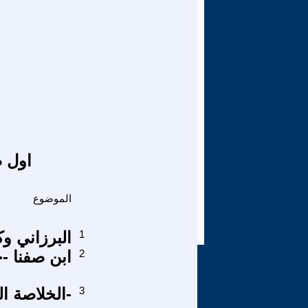
اول ص
الموضوع
1
البرزاني و
2
ابن صفنا -
3
-الخلاصة ا