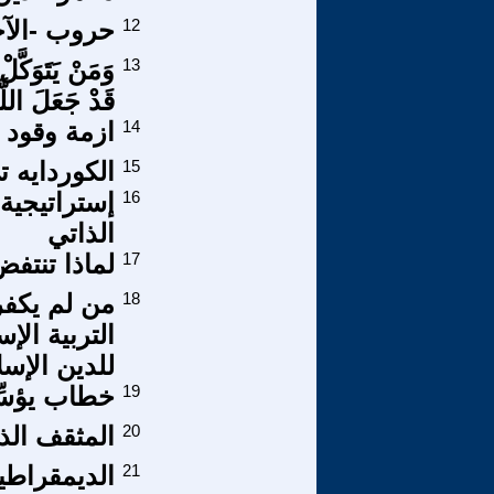
12
حروب -الآخ
13
وَمَنْ يَتَوَكَّلْ
قَدْ جَعَلَ اللَّ
14
ازمة وقود 
15
الكوردايه ت
16
إستراتيجية 
الذاتي
17
لماذا تنتف
18
من لم يكفر
التربية الإ
للدين الإسل
19
خطاب يؤسِّ
20
المثقف الذي
21
الديمقراطية