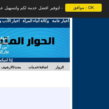
موافق - OK
لتوفير افضل خدمة لكم ولتسهيل عملي
أخبار عامة
-
وكالة أنباء المرأة
-
اخبار الأدب و
الموقع
يسارية
"من أج
حاز ال
إذا لديك
الزوار
اضافة/خدمات
بحث/الارشيف