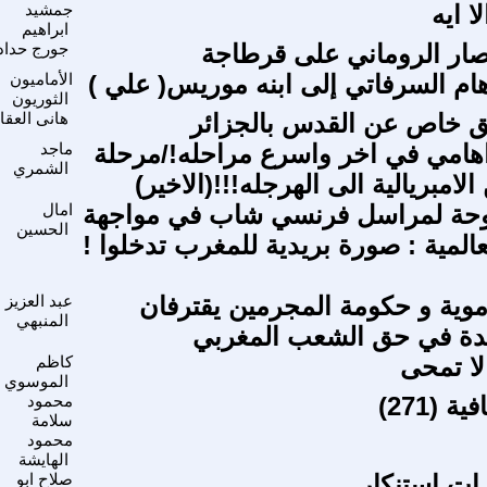
ا ايه
جمشيد
ابراهيم
تصار الروماني على قرطاجة
جورج حداد
هام السرفاتي إلى ابنه موريس( علي )
الأماميون
الثوريون
 خاص عن القدس بالجزائر
هانى العقا
هامي في اخر واسرع مراحله!/مرحلة
ماجد
الشمري
الامبريالية الى الهرجله!!!(الاخير)
وحة لمراسل فرنسي شاب في مواجهة
امال
الحسين
عالمية : صورة بريدية للمغرب تدخلوا !
دموية و حكومة المجرمين يقترفان
عبد العزيز
المنبهي
دة في حق الشعب المغربي
ا تمحى
كاظم
الموسوي
 (271)
محمود
سلامة
محمود
الهايشة
ات استنكار
صلاح ابو