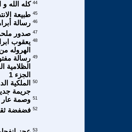
44
كله الله و ال
45
طبيعة الان
46
رسالة أبرا
47
صدور ملحق
48
يعقوب ابرا
الهروله من 
49
رسالة مفت
الظلامية ال
الجزء 1
50
الملكية ال
جريمة جدي
51
وصمة عار ل
52
فضفضة ثقافية
53
عجز انفجار