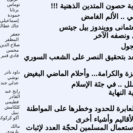
ة حصون المتدين الذهنية !!!
توماس
برنابا
ي .. الألم الغامض
حمودة
إسماعيلي
عثمانى وويندوز بيل جيتس
جاك عطالل
ونصفه الآخر
جعفر
المظفر
ول
صلاح الدين
محسن
عد بتحقيق النصر على الشعب السوري
فادي قنير
ة والكرامة... وأحلام الماضي البغيض
داود نادر
نوشي
ملل .. في جنَة الإسلام
عدلي جند
 النهاية
رابح عبد
القادر
فطيمي
العابرة للحدود وخطرها على المواطنة
كلكامش
نبيل
أقاليم وأشياء أخرى
آکو کرکوک
ستعمال المسلمين لحجّة العدد لإثبات
مالك
بارودي