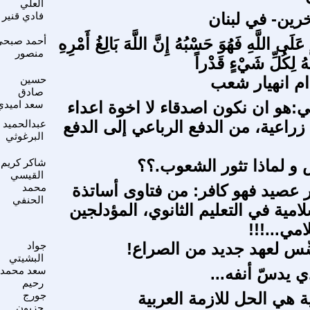
العلي
رين- في لبنان
فادي قنير
 عَلَى اللَّهِ فَهُوَ حَسْبُهُ إِنَّ اللَّهَ بَالِغُ أَمْرِهِ
أحمد صبحى
منصور
هُ لِكُلِّ شَيْءٍ قَدْراً
ام انهيار شعب
حسين
صادق
ي:هو ان نكون اصدقاء لا اخوة اعداء
سعد اميدي
زراعية، من الدفع الرباعي إلى الدفع
عبدالحميد
البرغوثي
ض و لماذا تثور الشعوب.؟؟
شاكر كريم
القيسي
 عصيد فهو كافر: من فتاوى أساتذة
محمد
الحنفي
سلامية في التعليم الثانوي، المؤدلجين
امي...!!!
س لعهد جديد من الصراع!
جواد
البشيتي
 يدسّ أنفه...
سعد محمد
رحيم
 هي الحل للازمة العربية
جورج
حزبون