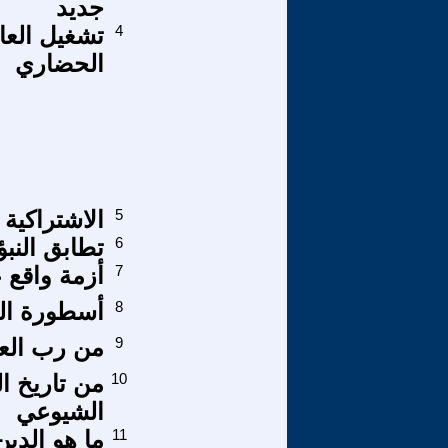
جديد
4
تشغيل العا
الحضاري
5
الاشتراكية
6
تطابق النب
7
أزمة واقع 
8
أسطورة الع
9
من رب العالمي
10
من تاريخ ا
الشيوعي
11
ما هو الدين