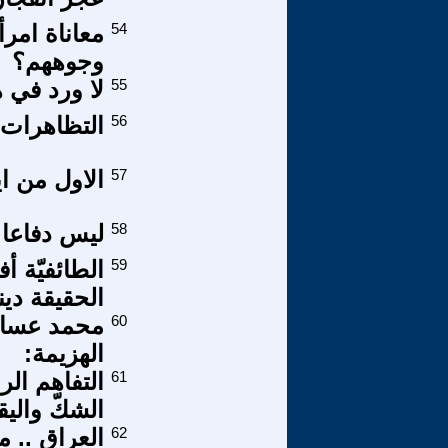
54
معاناة امرأ
وجوههم؟
55
لا ورد في ه
56
التظاهرات غ
57
الاول من اي
58
ليس دفاعا عن
59
الطائفيّة أ
الحقيقة دينيّ
60
محمد عساف
الهزيمة:
61
التفاهم ال
الشكّ واليق
62
العراق .. م