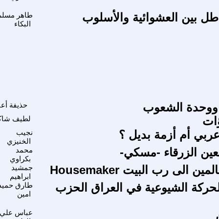
طل بين العشوائية والأسلوب
طاهر مسلم
البكاء
 ووحدة الشعوب
حذيفة أعب
ؤات
لطيف شاك
عربي أم أزمة بديل ؟
نجيب
الخنيزي
ين الزرقاء -مسكي-
محمد
بكراوي
ن الى رب البيت Housemaker
جمشيد
ابراهيم
لحركة الشيوعية في العراق الحزب
طارق حميد
امين
عباس علي