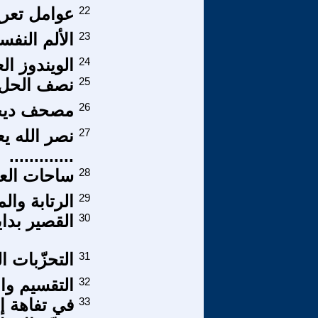
22
عوامل تعري
23
الألم النفس
24
الويندوز ال
25
نصف الحل 
26
مصحف ديج
27
نصر الله ي
.............
28
ساحات العز
29
الرتابة وال
30
القصير بداية
31
التحزّبات 
32
التقسيم وال
33
في تفاهة إ