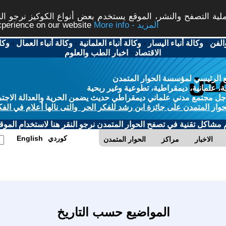
ة التصفح والنشر، الموقع يستخدم بعض أنواع الكوكيز نرجو النق
More info - المزيد
experience on our website
الفن
-
وكالة أنباء اليسار
-
وكالة أنباء العلمانية
-
وكالة أنباء العمال
-
وكا
الاقتصاد
-
اخبار الطب والعلوم
 الرئيسي لمؤسسة الحوار المتمدن
، علمانية، ديمقراطية، تطوعية وغير ربحية
ل مجتمع مدني علماني ديمقراطي حديث يضمن الحرية والعدالة الاجتم
حوار المتمدن على جائزة ابن رشد للفكر الحر والتى نالها أعلام في الفك
م مشاكل تقنية في تصفح الحوار المتمدن نرجو النقر هنا لاستخدام الموقع
كوردي
English
الاخبار
مراكز
الحوار المتمدن
المواضيع حسب التاريخ