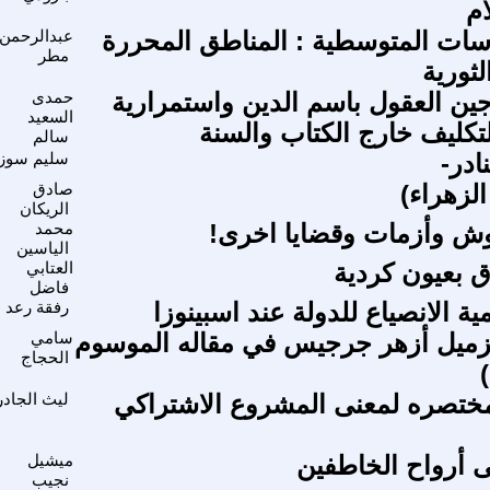
ام
سات المتوسطية : المناطق المحررة
عبدالرحمن
مطر
ثورية
جين العقول باسم الدين واستمرارية
حمدى
السعيد
لتكليف خارج الكتاب والسنة
سالم
ادر-
سليم سوز
الزهراء)
صادق
الريكان
وش وأزمات وقضايا اخرى!
محمد
الياسين
ق بعيون كردية
العتابي
فاضل
ة الانصياع للدولة عند اسبينوزا
رفقة رعد
زميل أزهر جرجيس في مقاله الموسوم
سامي
الحجاج
ختصره لمعنى المشروع الاشتراكي
ليث الجادر
 أرواح الخاطفين
ميشيل
نجيب