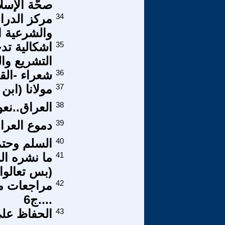
صحّة الإسل
34
مركز الدرا
والشرعية ال
35
اشكالية تد
التشريع وا
36
شعراء -القن
37
مولانا (ابن 
38
العراق..نع
39
دموع العرا
40
السلم وحتمي
41
ما نشره ال
(بس تعالوا)
42
مراجعات م
....ج6
43
الحفاظ على