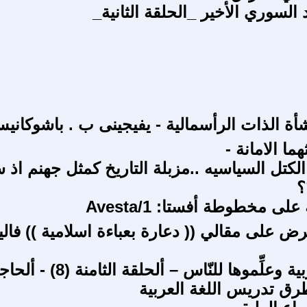
السوري الأخير _الحلقة الثانية_
شأة الذات الرأسمالية - يفيجينى ب . باشوكاني
هما الامانة -
لكتل السياسيه ..مزبلة التاريخ كمثل جهنم اذ 
؟
ى مخطوطة أفستا: Avesta/1
ض على مقالي (( دعارة بعباءة اسلامية )) فالي
تعلّموا العربية وعلِّموها للنّاس – ألحلقة الثامنة (8)
طرق تدريس اللغة العربية