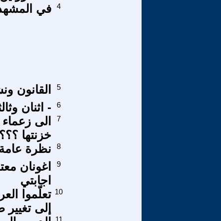
4
في المشهد 
5
القانون ون
6
- اثنان وثالث
7
الى زعماء ا
خزنتها ؟؟؟
8
نظرة عامة عل
9
اغونان معتر
اجابتي
10
إلى تغيير 
11