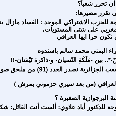
أن تحرر شعباً؟
ثى تقرر مصيرها:
امة للحزب الاشتراكي الموحد : الفساد مازال ين
مغربي على شتى المستويات،
 تكون حرا ايها العراقي
اء اليمني محمد سالم باسندوه
.. بين -مَلَكَةِ النّسيان- و-ذاكرة نَيْسَان-!!
صحيفة الشعب الجزائرية تصدر العدد (91) من ملح
العراقي (من بعد سيري حزموني بمرش )
 البرجوازية الصغيرة ؟
حة للدكتور أياد علاوي: ألست أنت القائل: شكرا