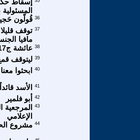
35
إسقاط حكم
المسئولية ب
36
قُولّون حَج
37
توقف قليلا 
مافيا الجن
38
عائشة ج17
39
ليتوقف قمع
40
ابحثوا معنا
41
الأسد قائدا
42
أبو فلمير
43
المرجعية ال
الإعلامي
44
مشروع الحزا