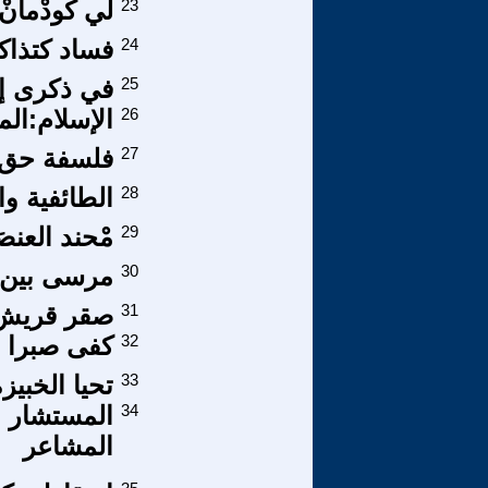
23
لي كُودْمان
24
فساد كتذاك
25
في ذكرى إس
26
الإسلام:الم
27
فلسفة حق ت
28
الطائفية و
29
مْحند العنصَر
30
مرسى بين 
31
صقر قريش و
32
كفى صبرا
33
تحيا الخبيز
34
المستشار ا
المشاعر