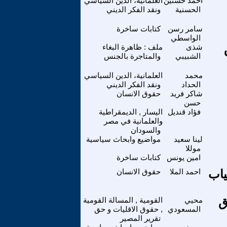
أحمد حسنين
العلمانية، الدين السياسي
الحسنية
ونقد الفكر الديني
سامر رسن
كتابات ساخرة
الواسطي
شذى
ملف : ظاهرة البغاء
الشبيبي
والمتاجرة بالجنس
محمد
العلمانية، الدين السياسي
الحداد
ونقد الفكر الديني
شاكر فريد
حقوق الانسان
حسن
فؤاد قنديل
اليسار , الديمقراطية
والعلمانية في مصر
والسودان
لينا سعيد
مواضيع وابحاث سياسية
موللا
امين يونس
كتابات ساخرة
ياب
احمد الملا
حقوق الانسان
ق
محيي
القومية , المسالة القومية
المسعودي
, حقوق الاقليات و حق
تقرير المصير