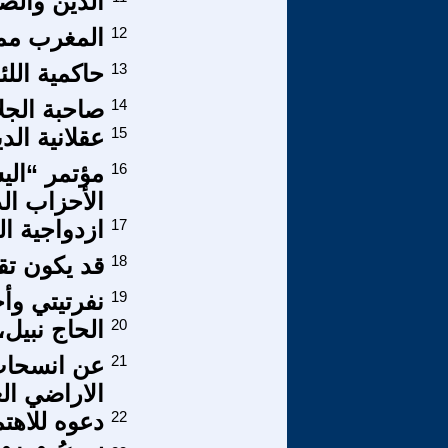
الدين والص
12
المغرب ممل
13
حاكمية اللئ
14
صاحبة الجل
15
عقلانية الد
16
مؤتمر “الي
الأحزاب ال
17
ازدواجية ال
18
قد يکون تق
19
نفرتيتي وأ
20
الحاج نبيل
21
الاراضي الع
22
دعوه للاهت