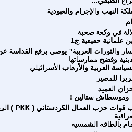
راع الطبقي...
كة النهب والإجرام والعبودية
ام
الة في وكعة صحية
ين علمانية حقيقية ج1
سار والثورات العربية” يوصي برفع القداسة عن
دينية وفضح ممارساتها
سياسة العربية والأرهاب الأسرائيلي
ريرا للمصير
حزان العميد
، وموسطاش ستالين !
عن انسحاب قوات حزب العمال الكردستاني ( PKK ) 
راقية
مام بالطاقة الشمسية