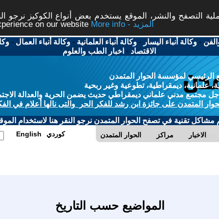
ة التصفح والنشر، الموقع يستخدم بعض أنواع الكوكيز نرجو النق
More info - المزيد
experience on our website
الفن
-
وكالة أنباء اليسار
-
وكالة أنباء العلمانية
-
وكالة أنباء العمال
-
وكا
الاقتصاد
-
اخبار الطب والعلوم
 الرئيسي لمؤسسة الحوار المتمدن
، علمانية، ديمقراطية، تطوعية وغير ربحية
ل مجتمع مدني علماني ديمقراطي حديث يضمن الحرية والعدالة الاجتم
حوار المتمدن على جائزة ابن رشد للفكر الحر والتى نالها أعلام في الفك
م مشاكل تقنية في تصفح الحوار المتمدن نرجو النقر هنا لاستخدام الموقع
كوردي
English
الاخبار
مراكز
الحوار المتمدن
المواضيع حسب التاريخ