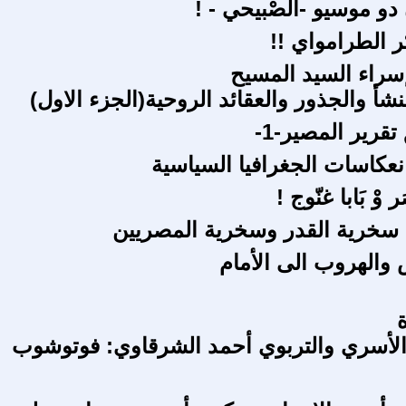
ْ دو موسيو -الصْبيحي - !
ر الطرامواي !!
راء السيد المسيح
نشأ والجذور والعقائد الروحية(الجزء الاول)
قرير المصير-1-
انعكاسات الجغرافيا السياسية
 وْ بَابا غنّوج !
سخرية القدر وسخرية المصريين
الهروب الى الأمام
ة
لأسري والتربوي أحمد الشرقاوي: فوتوشوب