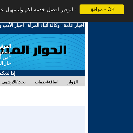
موافق - OK
لتوفير افضل خدمة لكم ولتسهيل عملي
أخبار عامة
-
وكالة أنباء المرأة
-
اخبار الأدب و
الموقع
يسارية
"من أج
حاز ال
إذا لديك
الزوار
اضافة/خدمات
بحث/الارشيف