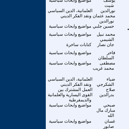
يوسف
مواضيع وابحاث سياسية
شيت
نورالدين
العلمانية، الدين السياسي
محمد عثمان
ونقد الفكر الديني
نورالدين
حسين جلبي
مواضيع وابحاث سياسية
محمد نبيل
مواضيع وابحاث سياسية
الشيمي
جان نصار
كتابات ساخرة
فاخر
مواضيع وابحاث سياسية
السلطان
مصطفى
مواضيع وابحاث سياسية
محمد غريب
ضياء
العلمانية، الدين السياسي
الشكرجي
ونقد الفكر الديني
صلاح
العمل المشترك بين
بدرالدين
القوى اليسارية والعلمانية
والديمقرطية
صبحي
مواضيع وابحاث سياسية
مبارك مال
الله
غسان
مواضيع وابحاث سياسية
صابور