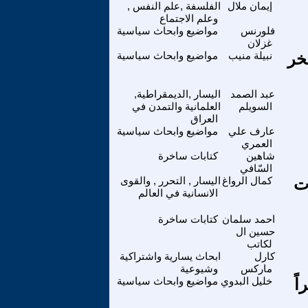
إيمان ملال
الفلسفة ,علم النفس ,
وعلم الاجتماع
فلورنس
مواضيع وابحاث سياسية
غزلان
خر
نبيلة منيب
مواضيع وابحاث سياسية
عبد الصمد
اليسار ,الديمقراطية,
السويلم
العلمانية والتمدن في
العراق
عارف علي
مواضيع وابحاث سياسية
العمري
شاهين
كتابات ساخرة
السّافي
ق صوت
كمال الرواغ
اليسار , التحرر , والقوى
الانسانية في العالم
احمد سلمان
كتابات ساخرة
حسين ال
لكاتب
كارل
ابحاث يسارية واشتراكية
ماركس
وشيوعية
ً
خليل البدوي
مواضيع وابحاث سياسية