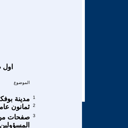
اول ص
الموضوع
1
مدينة بوفك
2
ثمانون عام
3
صفحات من ك
المسؤولين 