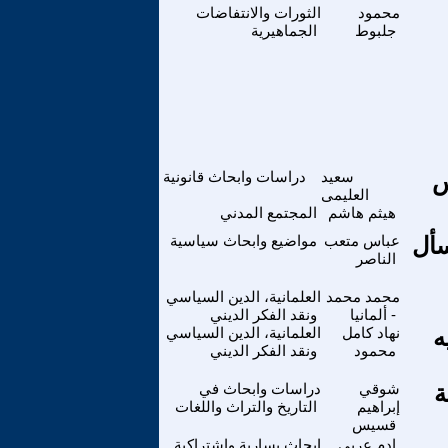
محمود
الثورات والانتفاضات
جلبوط
الجماهيرية
س
سعيد
دراسات وابحاث قانونية
العليمى
هيثم هاشم
المجتمع المدني
سأل
عباس متعب
مواضيع وابحاث سياسية
الناصر
محمد محمد
العلمانية، الدين السياسي
- ألمانيا
ونقد الفكر الديني
ه
نهاد كامل
العلمانية، الدين السياسي
محمود
ونقد الفكر الديني
 - ألحاجة
شوقي
دراسات وابحاث في
إبراهيم
التاريخ والتراث واللغات
قسيس
ادم عربي
ابحاث يسارية واشتراكية