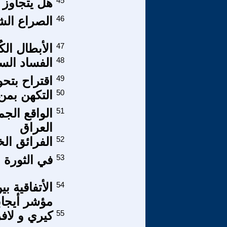
45
هل يتجاوز 
46
الصراع الش
47
الأبطال الك
48
الفساد الس
49
اقتراح بتح
50
التكهن بمن 
51
الواقع الج
العراق
52
الفرائق ال
53
في الثورة 
54
الأتفاقية ب
مؤشر أيجاب
55
كيري و لاف