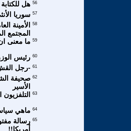
56
هل للكتابة 
57
سوريا الأن
58
الأمينة الع
المجتمع ال
59
ما معنى ان
60
رئيس الوزر
61
-رجل القشّ-*
62
الأسير
63
التلفزيون 
64
ماهي سياسة
65
رسالة مفتو
أمريكا!!