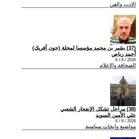
الادب والفن
(37) بشير بن محمد مؤسسا لمجلة (جون أفريك)
أحمد رباص
2026 / 8 / 6
الصحافة والاعلام
(38) مراحل تشكل الإنفجار الشعبي
علي الأمين السويد
2026 / 8 / 6
مواضيع وابحاث سياسية