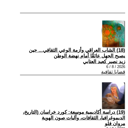
(18) الشاب العراقي وأزمة الوعي الثقافي... حين
يصبح الجهل عائقًا أمام نهضة الوطن
زيد نصير كعيد العتابي
2026 / 8 / 6
قضايا ثقافية
(19) دراسة أكاديمية موسعة: كورد خراسان (التاريخ،
الديموغرافيا، الثقافات، وآليات صون الهوية
مروان فلو