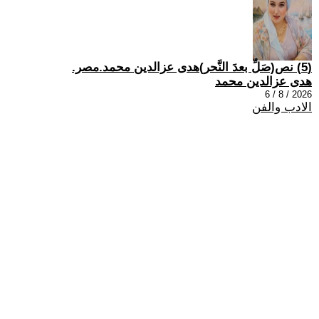
(5) نص(صَلِّ بعدَ النَّحر)هدى عزالدين محمد.مصر.
هدى عزالدين محمد
2026 / 8 / 6
الادب والفن