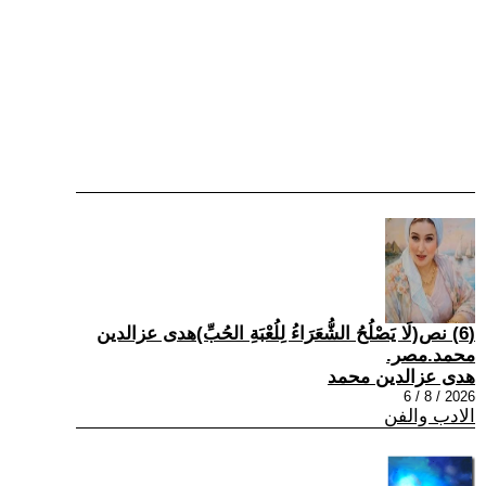
(6) نص(لَا يَصْلُحُ الشُّعَرَاءُ لِلُعْبَةِ الحُبِّ)هدى عزالدين
محمد.مصر.
هدى عزالدين محمد
2026 / 8 / 6
الادب والفن