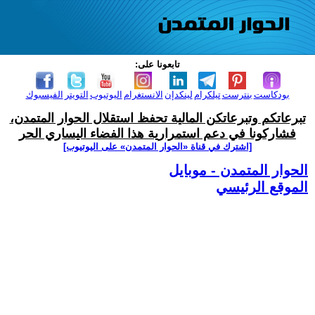
تابعونا على:
بودكاست
بنترست
تيلكرام
لينكدإن
الانستغرام
اليوتيوب
التويتر
الفيسبوك
تبرعاتكم وتبرعاتكن المالية تحفظ استقلال الحوار المتمدن،
فشاركونا في دعم استمرارية هذا الفضاء اليساري الحر
[اشترك في قناة ‫«الحوار المتمدن» على اليوتيوب]
الحوار المتمدن - موبايل
الموقع الرئيسي