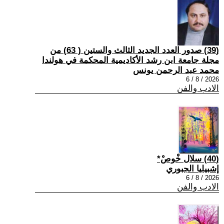
(39) صدور العدد الجديد الثالث والستين ( 63) من
مجلة جامعة ابن رشد الأكاديمية المحكمة في هولندا
محمد عبد الرحمن يونس
2026 / 8 / 6
الادب والفن
(40) سلال خْوصْ*
إشبيليا الجبوري
2026 / 8 / 6
الادب والفن