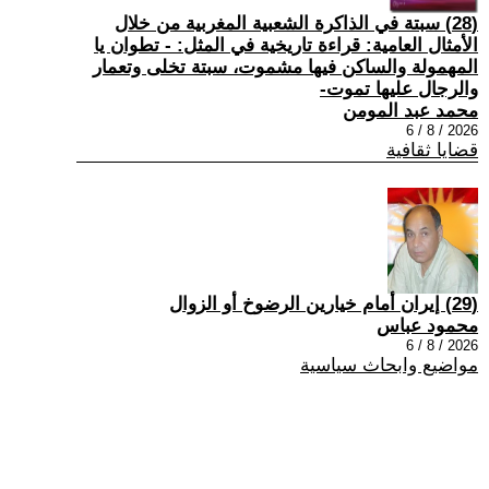
(28) سبتة في الذاكرة الشعبية المغربية من خلال
الأمثال العامية: قراءة تاريخية في المثل: - تطوان يا
المهمولة والساكن فيها مشموت، سبتة تخلى وتعمار
والرجال عليها تموت-
محمد عبد المومن
2026 / 8 / 6
قضايا ثقافية
(29) إيران أمام خيارين الرضوخ أو الزوال
محمود عباس
2026 / 8 / 6
مواضيع وابحاث سياسية