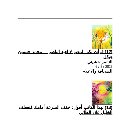
(12) قرأت لكم: لمصر لا لعبد الناصر — محمد حسنين
هيكل
الناصر خشيني
2026 / 8 / 6
الصحافة والاعلام
(13) لهذا الكاتب أقول: خفف السرعة أمامك مُنعطف
الخليل علاء الطائي