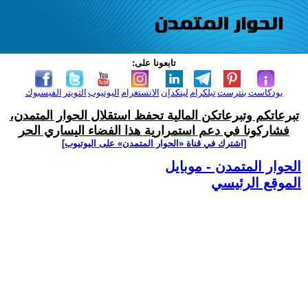
تابعونا على:
بودكاست
بنترست
تيلكرام
لينكدإن
الانستغرام
اليوتيوب
التويتر
الفيسبوك
تبرعاتكم وتبرعاتكن المالية تحفظ استقلال الحوار المتمدن،
فشاركونا في دعم استمرارية هذا الفضاء اليساري الحر
[اشترك في قناة ‫«الحوار المتمدن» على اليوتيوب]
الحوار المتمدن - موبايل
الموقع الرئيسي