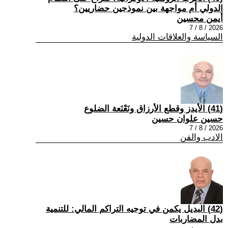
الدولي أم مواجهة بين نموذجين حضاريين؟
أيمن محسين
2026 / 8 / 7
السياسة والعلاقات الدولية
(41) الأيدز وقطع الأرزاق ونَعْنَعة الضلوع
حسين علوان حسين
2026 / 8 / 7
الادب والفن
(42) البديل يكمن في توجيه التراكم المالي: للتنمية
بدل المضاربات