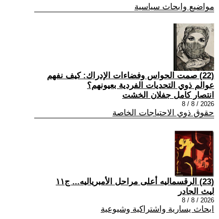
مواضيع وابحاث سياسية
(22) صمت الحواس وفضاءات الإدراك: كيف نفهم
عوالم ذوي التحديات الفردية بعيونهم؟
انتصار كامل جفلان الخشت
2026 / 8 / 8
حقوق ذوي الاحتياجات الخاصة
(23) الرقسماليه أعلى مراحل الأمبرياليه... ج١١
ليث الجادر
2026 / 8 / 8
ابحاث يسارية واشتراكية وشيوعية