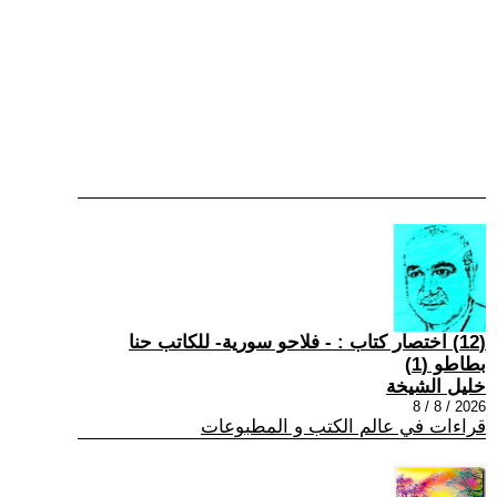
(12) اختصار كتاب : - فلاحو سورية- للكاتب حنا
بطاطو (1)
خليل الشيخة
2026 / 8 / 8
قراءات في عالم الكتب و المطبوعات