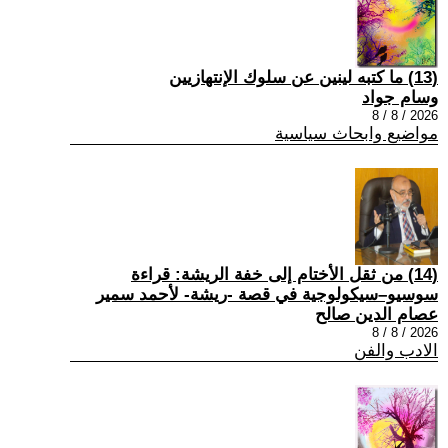
(13) ما كتبه لينين عن سلوك الإنتهازيين
وسام جواد
2026 / 8 / 8
مواضيع وابحاث سياسية
(14) من ثقل الأختام إلى خفة الريشة: قراءة
سوسيو–سيكولوجية في قصة -ريشة- لأحمد سمير
عصام الدين صالح
2026 / 8 / 8
الادب والفن