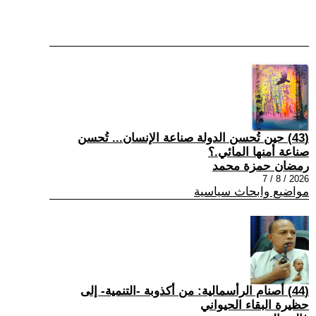
(43) حين تُحسن الدولة صناعة الإنسان... تُحسن
صناعة أمنها المائي.؟
رمضان حمزة محمد
2026 / 8 / 7
مواضيع وابحاث سياسية
(44) أصنام الرأسمالية: من أكذوبة -التنمية- إلى
حظيرة البقاء الحيواني