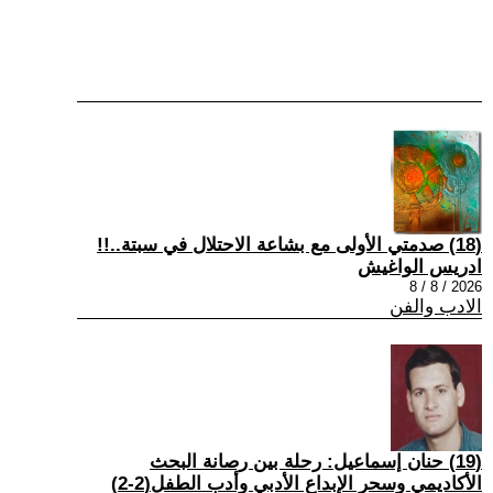
(18) صدمتي الأولى مع بشاعة الاحتلال في سبتة..!!
ادريس الواغيش
2026 / 8 / 8
الادب والفن
(19) حنان إسماعيل: رحلة بين رصانة البحث
الأكاديمي وسحر الإبداع الأدبي وأدب الطفل(2-2)