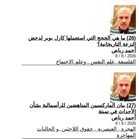
(26) ما هي الحجج التي استعملها كارل بوبر لدحض
النزعة التاريخانية؟
أحمد رباص
2026 / 8 / 8
الفلسفة ,علم النفس , وعلم الاجتماع
(27) بيان الماركسيين المناهضين للرأسمالية بشأن
الأحداث في سبتة
أحمد رباص
2026 / 8 / 8
الهجرة , العنصرية , حقوق اللاجئين ,و الجاليات
المهاجرة