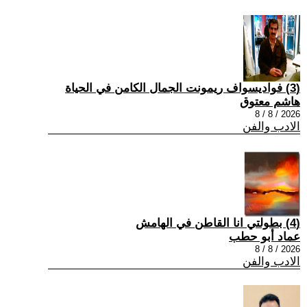
(3) فواديسواف ريمونت الجمال الكامن في الحياة
هاشم معتوق
2026 / 8 / 8
الادب والفن
(4) بطولتي انا القاطن في الهامش
عماد أبو حطب
2026 / 8 / 8
الادب والفن