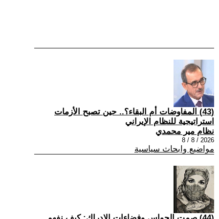
(43) المفاوضات أم البقاء؟.. حين تصبح الأزمات
استراتيجية للنظام الإيراني
نظام مير محمدي
2026 / 8 / 8
مواضيع وابحاث سياسية
(44) صمت الحواس وفضاءات الإدراك: كيف نفهم