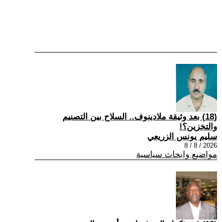
(18) بعد وثيقة ملادينوف.. السلاح بين التصنيم
والتخزين؟!
سليم يونس الزريعي
2026 / 8 / 8
مواضيع وابحاث سياسية