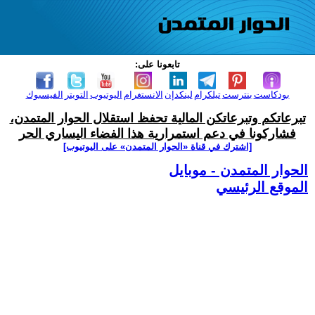
تابعونا على:
بودكاست
بنترست
تيلكرام
لينكدإن
الانستغرام
اليوتيوب
التويتر
الفيسبوك
تبرعاتكم وتبرعاتكن المالية تحفظ استقلال الحوار المتمدن،
فشاركونا في دعم استمرارية هذا الفضاء اليساري الحر
[اشترك في قناة ‫«الحوار المتمدن» على اليوتيوب]
الحوار المتمدن - موبايل
الموقع الرئيسي