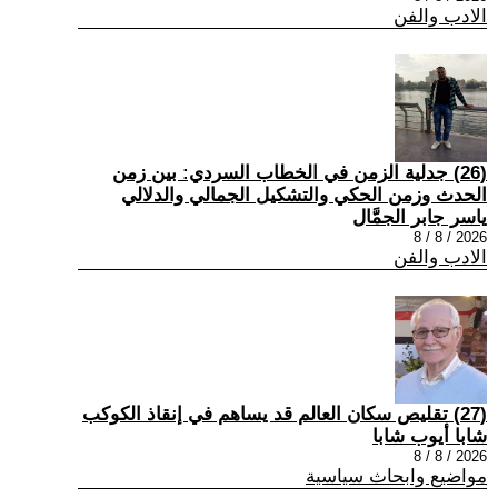
الادب والفن
(26) جدلية الزمن في الخطاب السردي: بين زمن
الحدث وزمن الحكي والتشكيل الجمالي والدلالي
ياسر جابر الجمَّال
2026 / 8 / 8
الادب والفن
(27) تقليص سكان العالم قد يساهم في إنقاذ الكوكب
شابا أيوب شابا
2026 / 8 / 8
مواضيع وابحاث سياسية