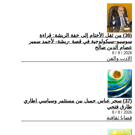
(36) من ثقل الأختام إلى خفة الريشة: قراءة
سوسيو–سيكولوجية في قصة -ريشة- لأحمد سمير
عصام الدين صالح
2026 / 8 / 8
الادب والفن
(37) سحر عباس جميل بين مستثمر وسياسي اطاري
طارق فتحي
2026 / 8 / 8
قضايا ثقافية