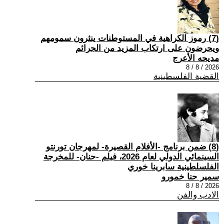
(7) رموز الكراهية في المستوطنات ينثرون سمومهم
ويحرضون على ارتكاب المزيد من الجرائم
مديحه الأعرج
2026 / 8 / 8
القضية الفلسطينية
(8) ضمن برنامج -الأفلام القصيرة- لمهرجان تورنتو
السينمائي الدولي لعام 2026، فيلم -حنان- للمخرجة
الفلسلطينية سابرينا خوري
سمير حنا خمورو
2026 / 8 / 8
الادب والفن