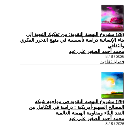
(28) مشروع النهضة النقدية: من تفكيك التبعية إلى
بناء الإنسانية دراسة تأسيسية في منهج التحرر الفكري
والثقافي
محمد أحمد الصغير على عيد
2026 / 8 / 8
قضايا ثقافية
(29) مشروع النهضة النقدية في مواجهة شبكة
المصالح الصهيو-أمريكية : دراسة في التكامل بين
النقد البنّاء ومقاومة الهيمنة العالمية
محمد أحمد الصغير على عيد
2026 / 8 / 8