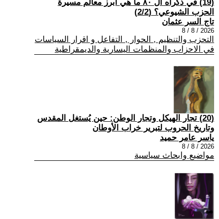
(19) في ذكراه ال ٨٠ ما هي أبرز معالم مسيرة
الحزب الشيوعي؟ (2/2)
تاج السر عثمان
2026 / 8 / 8
التحزب والتنظيم , الحوار , التفاعل و اقرار السياسات
في الاحزاب والمنظمات اليسارية والديمقراطية
(20) تجار الهيكل وتجار الوطن: حين يُستغل المقدس
وتاريخ الحروب لتبرير خراب الأوطان
ياسر عامر حميد
2026 / 8 / 8
مواضيع وابحاث سياسية