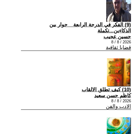
(9) الفكر في الدرجة الرابعة _ حوار بين
الذكاءين...تكملة
حسين عجيب
2026 / 8 / 8
قضايا ثقافية
(10) كيف تطلق الالقاب
كاظم حسن سعيد
2026 / 8 / 8
الادب والفن