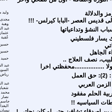
مز والدلالة
وليد 
لى قديس العصر -البابا كيرلس- !!!
مجدى 
وهبة
باب النشؤ وتداعياتها
عبد ال
عثمان
ك يسار فلسطيني
عُقبة 
اتي
حسين
 الجاهل
حسين
بيب، نصف العلاج ..
حميد
 .................محفظتي اخرا
عبد ال
السوي
العمل
رياض 
لزمن العربي
عبد ال
شعبان
بية الحلم مفقود
محمد 
نصار
طات السياسيه !!
جاسم
البغدا
رين اصدقاء تشافيز حتى لو كان نجاتي !
نيسان