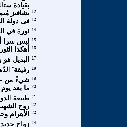
بقيادة ستالي
12
تشافيز مُتم
13
فى دولة ال
14
ثورة في ال
15
ليس سرا أن
16
أهكذا الثور
17
البديل هو 
18
رفيقة َ الدّ
19
شيءٌ من -ال
20
ما بعد يوم 
21
طبيعة الدول
22
روح الشهي
23
الأهرام وحض
24
زواج جديد ‏