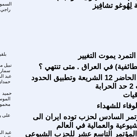
ّة لِهُوغو تشافِيز
السمو
راجي
 التمرد يموت التغيير
بلق
لطائفية) في العراق . متى تنتهي ؟
نبيل م
سمارة
حوار أملاه الحاضر 12 الشريعة وتطبيق الحدود
عبد ال
حمدان
بة
يات
حميد
الموس
لوفاء للشهداء
محمود
تمر السادس لحزب توده ايران الى
على ر
يوعية والعمالية في العالم
لمؤتمر التاسع عشر للحزب الشيوعي
عبد ا