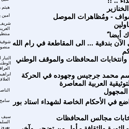
ء .. !!
لخنازير
هيثم 
شَواف - ومُظاهرات الموصل
امين 
ولين
شريف
الغرين
 أيضا ً
منتظر
لآن بندقية ... الى المقاطعة في رام الله
شوقية
منصور
م
وانتخابات المحافظات والموقف الوطني
التيار 
الوطن
العرا
اسم محمد جرجيس وجهوده في الحركة
ابراهي
العلا
لتوثيقية العربية المعاصرة
 المجهول
الناص
اضع في الأحكام الخاصة لشهداء استاد بور
سامح
خابات مجالس المحافظات
سيف ج
السلم
- الثورة والثقافة - أول من تضحي وآخر
بهروز