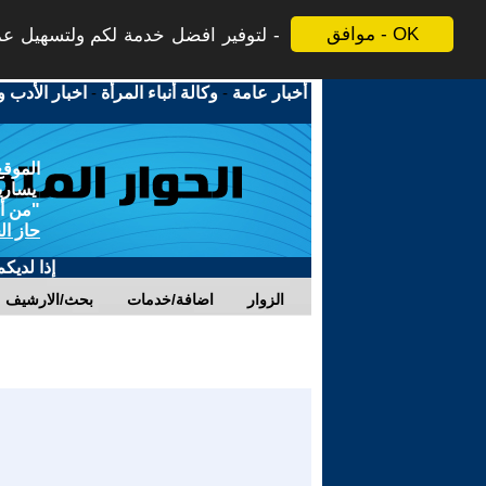
موافق - OK
لتوفير افضل خدمة لكم ولتسهيل عملي
أخبار عامة
-
وكالة أنباء المرأة
-
اخبار الأدب و
الموقع
يسارية
"من أج
حاز ال
إذا لديك
الزوار
اضافة/خدمات
بحث/الارشيف