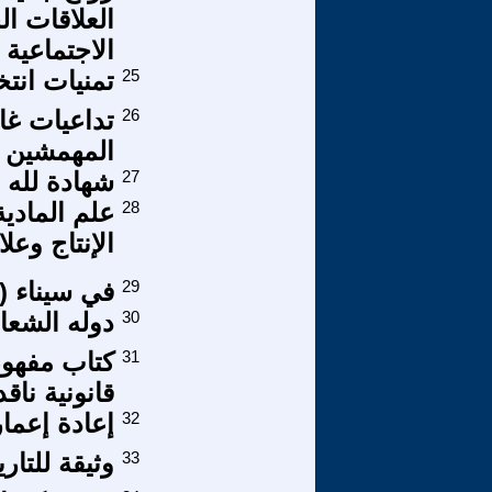
العلاقات ال
الاجتماعية
25
تمنيات انتخ
26
تداعيات غا
المهمشين
27
شهادة لله 
28
علم المادية
الإنتاج وعلا
29
في سيناء (س
30
دوله الشعا
31
كتاب مفهوم
قانونية ناقدة (
32
إعادة إعمار
33
وثيقة للتاري