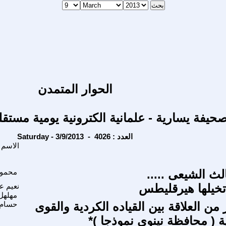
الحوار المتمدن
حيفة يسارية - علمانية الكترونية يومية مستقل
Saturday - 3/9/2013 - العدد : 4026
الاسم
لث الشيعى .....
محمود
تخيلها هيرقليطس
نعيم ع
مهلهل
 من العلاقة بين القياده الكردية والقوى
حسام 
ة ( محافظة نينوى نموذجا )*