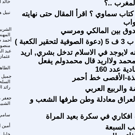
مغرب ..؟
خالد 
كتاب سماوي ؟ اقرأ المقال حتى نهايته
نبيل ه
واب
دوق بين المالكي ومرسي
الشربي
المهن
ير الكعبة )
أحمد 
منصور
نه لايوجد في الاسلام تدخل بشري, اريد
عبد ال
عثمان
حمد ولااريد قال محمدولم يفعل
ة عدد 160
الطاهر
ذة-الأقصى خط أحمر
جميل
السلح
 والربيع العربي
رائد ا
لعراق معادلة وطن طرفها الشعب و
جعفر 
الشبي
افكاري في سكرة بعيد المراة
سامي
ب السبعة
أمين ا
خليل 