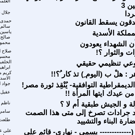
العلم
ن 3
ردا
جلال غ
دقون يسقط القانون
حمدى 
سالم
مملكة الأسدية
ياسين 
صالح
 الشهداء يعودون
محمود
ات والثوار ؟!
صلاح ا
محسن
وعي تنظيمي حقيقي
الخلفي
ابراهي
هر : هلْ ب (اليوم ِ) تذ كار ُ؟!!
كريم م
الاسد
ديمقراطية التوافقية- يُنْقِذ ثورة مصر!
جواد 
من عيدك ايتها المرأة !!
عقيل 
ة و الجيش طبقية أم لا ؟
ناظم 
د جرادات تصرخ إلى متى هذا الصمت
سامي 
ارة البناء والتشييد
طلعت
(------------- يسمى - نهاري- قائم على
على ع