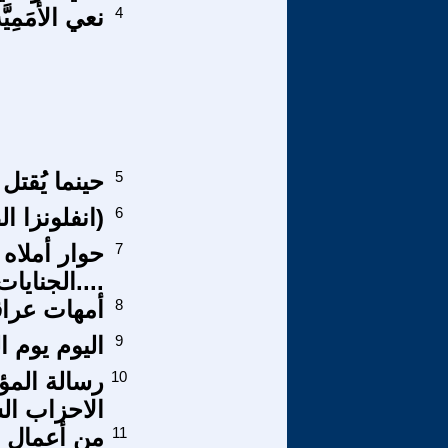
4
نعي الأُمَمِيَ
5
حينما يُقتل
6
(انفلونزا ا
7
....الجنايات 2 حد الحرا
8
أمهات عراق
9
اليوم يوم ا
10
رسالة المؤ
الاحزاب الش
11
من أعمال ا