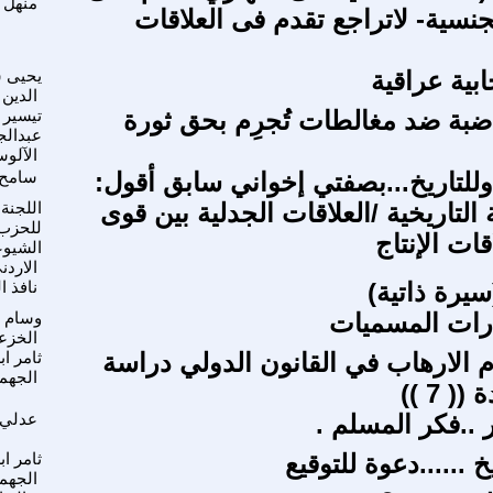
منهل
جنسية- لاتراجع تقدم فى العلاقات
ابية عراقية
يحيى
الدين
ضبة ضد مغالطات تُجرِم بحق ثورة
تيسير
عبدالج
الآلو
وللتاريخ...بصفتي إخواني سابق أقول:
سامح
 التاريخية /العلاقات الجدلية بين قوى
اللجنة 
للحزب
قات الإنتاج
الشيو
الاردن
يرة ذاتية)
نافذ ا
رات المسميات
وسام 
الخزع
 الارهاب في القانون الدولي دراسة
ثامر اب
الجهم
( 7 ))
 ..فكر المسلم .
عدلي 
خ ......دعوة للتوقيع
ثامر اب
الجهم