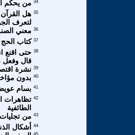
34
من يحكم ال
35
هل القرآن 
لتعرف الج
36
معني الصن
37
كتاب الحج ب 3 ف 5 (دعوة الصوفية لتحق
38
حتى اقنع ا
قال وفعل م
39
نشرة اقتصادي
40
بدون مؤاخ
41
بسام عويضة
42
تظاهرات ا
الطائفية
43
من تجليات 
44
أشكال الذن
45