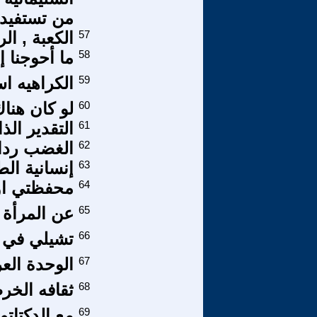
من تستفيد
57
الكعبة , الر
58
ما أحوجنا إ
59
الكراهيه اس
60
لو كان هنا
61
التقدير الذ
62
الغضب رداء
63
إنسانية الط
64
محفظتي اولا
65
عن المرأة : (2): حق 
66
تشيلي في ا
67
الوحدة العر
68
ثقافه الخر
69
مع الدكتاتو