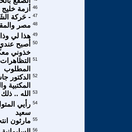
الصفع بالحذا
46
أزمة خليج ا
47
- حَركة ال
48
مصر والمقا
49
هذا لي وذاك
50
أصبح عندي ا
خذوني معك
51
التظاهرات 
المطلوب
52
الدكتور ج
المكتبية وا
53
الله .. ذلك
54
رأيي المتو
سعيد
55
مارثون انت
56
السليمانية 