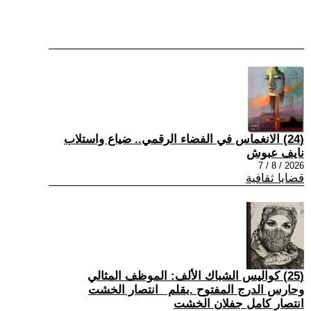
(24) الانغماس في الفضاء الرقمي.. ضياع واستلاب
نايف عبوش
2026 / 8 / 7
قضايا ثقافية
(25) كواليس الشباك الألف: الموظف المثالي
وحارس الدرج المفتوح .بقلم _انتصار الخشت
انتصار كامل جفلان الخشت