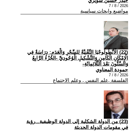
حيدر حسين سويري
2026 / 8 / 7
مواضيع وابحاث سياسية
(22) الْأَنْطُولُوجْيَا التِّقْنِيَّةُ لِلسِّحْرِ وَالْعَدَمِ: دِرَاسَةٌ فِي
الْإِمْكَانِ الْكَامِنِ وَالتَّشْكِيلِ الْوُجُودِيِّ -الجُزْءُ الرَّابِعُ
وَالسِّتُّونَ بَعْدَ الثَّلَاثِمِائَةِ-
حمودة المعناوي
2026 / 8 / 7
الفلسفة ,علم النفس , وعلم الاجتماع
(23) من الدولة الشكلية إلى الدولة الوظيفية...رؤية
في مقومات الدولة الحديثة