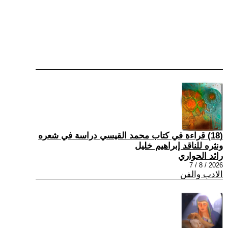
(18) قراءة في كتاب محمد القيسي دراسة في شعره
ونثره للناقد إبراهيم خليل
رائد الحواري
2026 / 8 / 7
الادب والفن