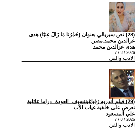
(28) نص سيريالي بعنوان (خَمْرُنَا مَا زَالَ عِنَبًا) هدى
عزالدين محمد.مصر.
هدى عزالدين محمد
2026 / 8 / 7
الادب والفن
(29) فيلم أندريه زفياغينتسيف -العودة- دراما عائلية
تعرض على خلفية غياب الأب
علي المسعود
2026 / 8 / 7
الادب والفن