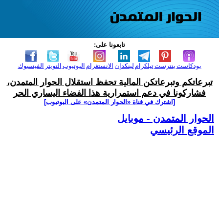
تابعونا على:
بودكاست
بنترست
تيلكرام
لينكدإن
الانستغرام
اليوتيوب
التويتر
الفيسبوك
تبرعاتكم وتبرعاتكن المالية تحفظ استقلال الحوار المتمدن،
فشاركونا في دعم استمرارية هذا الفضاء اليساري الحر
[اشترك في قناة ‫«الحوار المتمدن» على اليوتيوب]
الحوار المتمدن - موبايل
الموقع الرئيسي