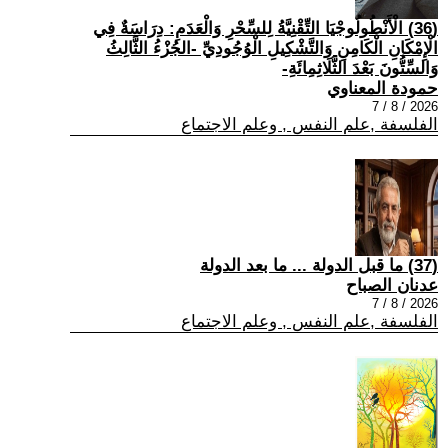
(36) الْأَنْطُولُوجْيَا التِّقْنِيَّةُ لِلسِّحْرِ وَالْعَدَمِ: دِرَاسَةٌ فِي
الْإِمْكَانِ الْكَامِنِ وَالتَّشْكِيلِ الْوُجُودِيِّ -الجُزْءُ الثَّالِثُ
وَالسِّتُّونَ بَعْدَ الثَّلَاثِمِائَةِ-
حمودة المعناوي
2026 / 8 / 7
الفلسفة ,علم النفس , وعلم الاجتماع
(37) ما قبل الدولة ... ما بعد الدولة
عدنان الصباح
2026 / 8 / 7
الفلسفة ,علم النفس , وعلم الاجتماع