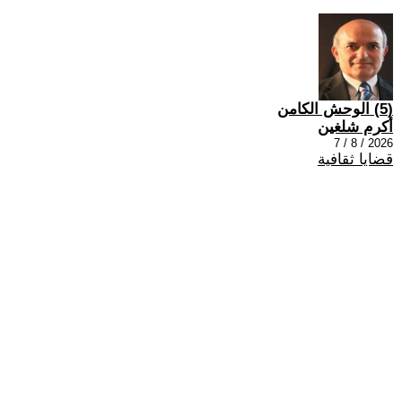
(5) الوحش الكامن
أكرم شلغين
2026 / 8 / 7
قضايا ثقافية