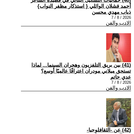
(40) جماليات التشكيل البنائي في قصيدة الشاعر
أحمد فشلان الوائلي { استذكار مظفر النواب}
ذياب مهدي محسن
2026 / 8 / 7
الادب والفن
(41) بين بريق التلفزيون وهجران السينما... لماذا
تستحق ميلاني مودران اعترافًا عالميًا أوسع؟
عدي حاتم
2026 / 8 / 7
الادب والفن
(42) عن -الثقافلوجيا-