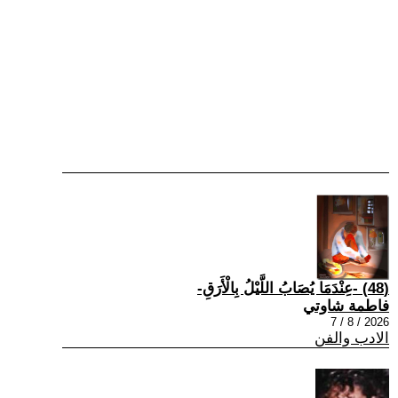
(48) -عِنْدَمَا يُصَابُ اللَّيْلُ بِالْأَرَقِ-
فاطمة شاوتي
2026 / 8 / 7
الادب والفن