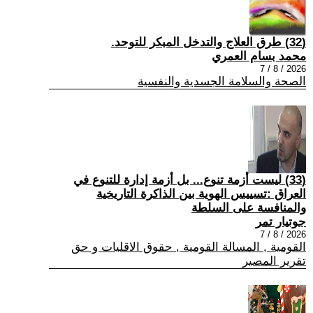
(32) طرق العلاج والتدخل المبكر للتوحد.
محمد بسام العمري
2026 / 8 / 7
الصحة والسلامة الجسدية والنفسية
(33) ليست أزمة تنوع... بل أزمة إدارة للتنوع في
العراق :تسييس الهوية بين الذاكرة التاريخية
والمنافسة على السلطة
جوتيار تمر
2026 / 8 / 7
القومية , المسالة القومية , حقوق الاقليات و حق
تقرير المصير