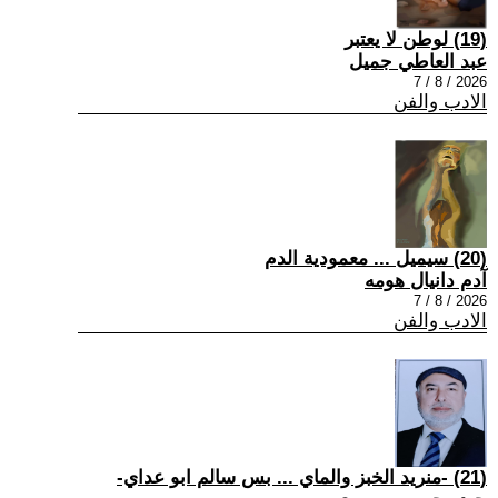
(19) لوطن لا يعتبر
عبد العاطي جميل
2026 / 8 / 7
الادب والفن
(20) سيميل ... معمودية الدم
آدم دانيال هومه
2026 / 8 / 7
الادب والفن
(21) -منريد الخبز والماي ... بس سالم ابو عداي-