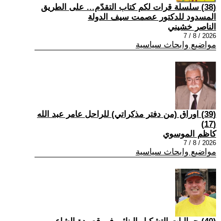
(38) سلسلة قرات لكم كتاب التقدّم… على الطريق
المسدود للدكتور عصمت سيف الدولة
الناصر خشيني
2026 / 8 / 7
مواضيع وابحاث سياسية
(39) اوراق (من دفتر مذكراتي) للراحل عامر عبد الله
(17)
كاظم الموسوي
2026 / 8 / 7
مواضيع وابحاث سياسية