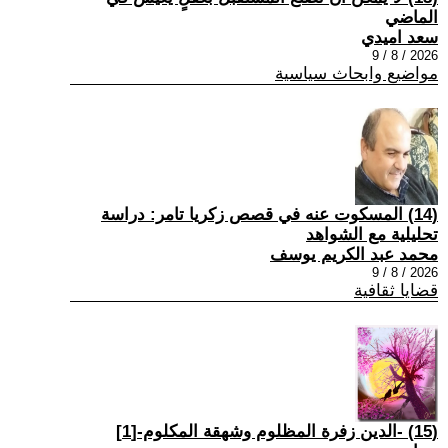
الماضي
سعد اميدي
2026 / 8 / 9
مواضيع وابحاث سياسية
(14) المسكوت عنه في قصص زكريا تامر: دراسة
تحليلية مع الشواهد
محمد عبد الكريم يوسف
2026 / 8 / 9
قضايا ثقافية
(15) -الدين زفرة المظلوم وشهقة المكلوم-[1]