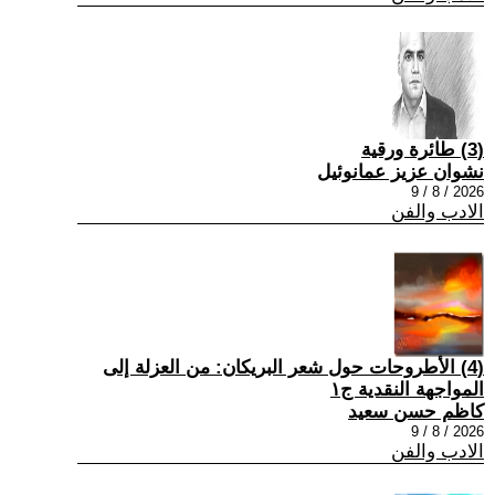
(3) طائرة ورقية
نشوان عزيز عمانوئيل
2026 / 8 / 9
الادب والفن
(4) الأطروحات حول شعر البريكان: من العزلة إلى
المواجهة النقدية ج١
كاظم حسن سعيد
2026 / 8 / 9
الادب والفن