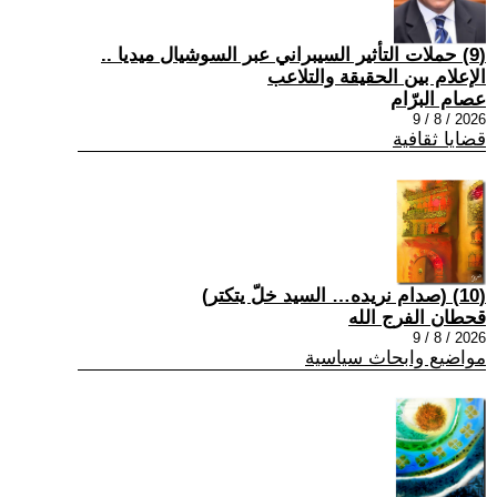
(9) حملات التأثير السيبراني عبر السوشيال ميديا ..
الإعلام بين الحقيقة والتلاعب
عصام البرّام
2026 / 8 / 9
قضايا ثقافية
(10) (صدام نريده… السيد خلّ يتكتر)
قحطان الفرج الله
2026 / 8 / 9
مواضيع وابحاث سياسية