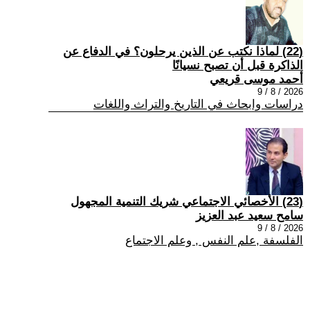
(22) لماذا نكتب عن الذين يرحلون؟ في الدفاع عن
الذاكرة قبل أن تصبح نسيانًا
أحمد موسى قريعي
2026 / 8 / 9
دراسات وابحاث في التاريخ والتراث واللغات
(23) الأخصائي الاجتماعي شريك التنمية المجهول
سامح سعيد عبد العزيز
2026 / 8 / 9
الفلسفة ,علم النفس , وعلم الاجتماع