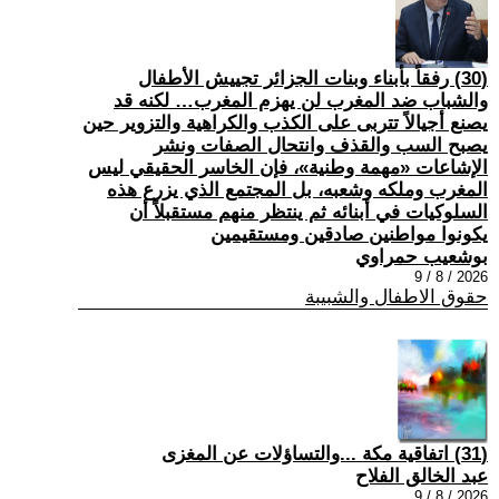
(30) رفقاً بأبناء وبنات الجزائر تجييش الأطفال
والشباب ضد المغرب لن يهزم المغرب… لكنه قد
يصنع أجيالاً تتربى على الكذب والكراهية والتزوير حين
يصبح السب والقذف وانتحال الصفات ونشر
الإشاعات «مهمة وطنية»، فإن الخاسر الحقيقي ليس
المغرب وملكه وشعبه، بل المجتمع الذي يزرع هذه
السلوكيات في أبنائه ثم ينتظر منهم مستقبلاً أن
يكونوا مواطنين صادقين ومستقيمين
بوشعيب حمراوي
2026 / 8 / 9
حقوق الاطفال والشبيبة
(31) اتفاقية مكة ...والتساؤلات عن المغزى
عبد الخالق الفلاح
2026 / 8 / 9