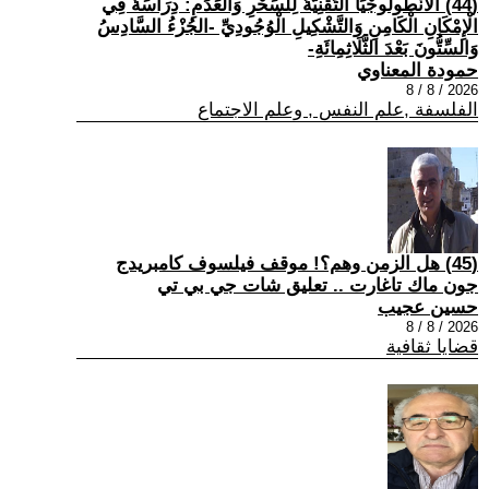
(44) الْأَنْطُولُوجْيَا التِّقْنِيَّةُ لِلسِّحْرِ وَالْعَدَمِ: دِرَاسَةٌ فِي
الْإِمْكَانِ الْكَامِنِ وَالتَّشْكِيلِ الْوُجُودِيِّ -الجُزْءُ السَّادِسُ
وَالسِّتُّونَ بَعْدَ الثَّلَاثِمِائَةِ-
حمودة المعناوي
2026 / 8 / 8
الفلسفة ,علم النفس , وعلم الاجتماع
(45) هل الزمن وهم؟! موقف فيلسوف كامبريدج
جون ماك تاغارت .. تعليق شات جي بي تي
حسين عجيب
2026 / 8 / 8
قضايا ثقافية