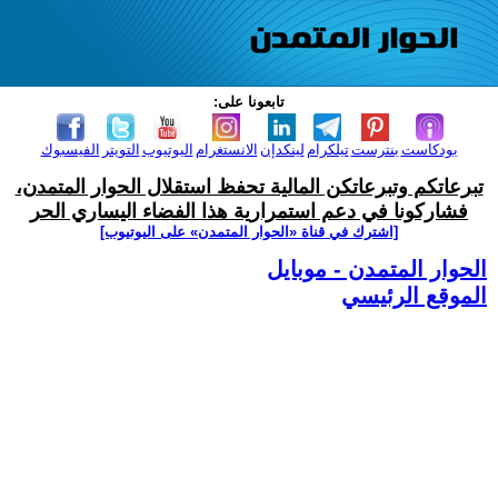
تابعونا على:
بودكاست
بنترست
تيلكرام
لينكدإن
الانستغرام
اليوتيوب
التويتر
الفيسبوك
تبرعاتكم وتبرعاتكن المالية تحفظ استقلال الحوار المتمدن،
فشاركونا في دعم استمرارية هذا الفضاء اليساري الحر
[اشترك في قناة ‫«الحوار المتمدن» على اليوتيوب]
الحوار المتمدن - موبايل
الموقع الرئيسي