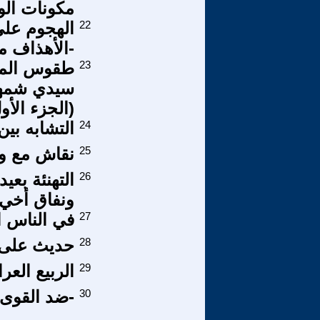
مكونات الو
22
الهجوم على
-الأهذاف م
23
طقوس المغر
سيدي شمه
(الجزء الأو
24
التشابه بين
25
نقاش مع وز
26
التهنئة بع
ونفاق أخي AGDI SAAD
27
في الناس ا
28
حديث على 
29
الربيع الع
30
-ضد القوى 