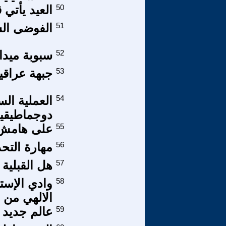
50
العيد يأتي قر
51
الفوضى الس
52
سبوبة ميدا
53
جبهة عراقي
54
العملية الس
دوجماطيقية
55
على هامش 
56
مهارة التح
57
هل القبلية
58
وادي الإست
الالهي من ا
59
عالم جديد 