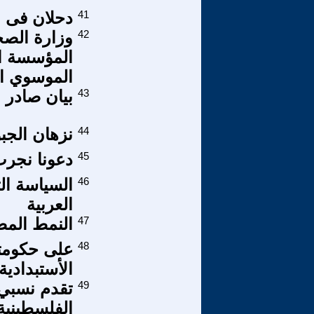
41
دحلان فى 
42
المؤسسة ال
الموسوي ان
43
بيان صادر 
44
نزهان الجب
45
دعونا نجرب
46
السياسة الت
العربية
47
النمط المصري 
48
على حكومتن
الأستبدادي
49
تقدم نسبي 
الفلسطينية.