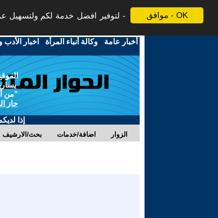
موافق - OK
لتوفير افضل خدمة لكم ولتسهيل عملي
أخبار عامة
-
وكالة أنباء المرأة
-
اخبار الأدب و
الموقع
يسارية
"من أج
حاز ال
إذا لديك
الزوار
اضافة/خدمات
بحث/الارشيف