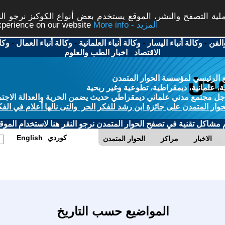
ة التصفح والنشر، الموقع يستخدم بعض أنواع الكوكيز نرجو النق
More info - المزيد
experience on our website
الفن
-
وكالة أنباء اليسار
-
وكالة أنباء العلمانية
-
وكالة أنباء العمال
-
وكا
الاقتصاد
-
اخبار الطب والعلوم
 الرئيسي لمؤسسة الحوار المتمدن
، علمانية، ديمقراطية، تطوعية وغير ربحية
ل مجتمع مدني علماني ديمقراطي حديث يضمن الحرية والعدالة الاجتم
حوار المتمدن على جائزة ابن رشد للفكر الحر والتى نالها أعلام في الفك
م مشاكل تقنية في تصفح الحوار المتمدن نرجو النقر هنا لاستخدام الموقع
كوردي
English
الاخبار
مراكز
الحوار المتمدن
المواضيع حسب التاريخ