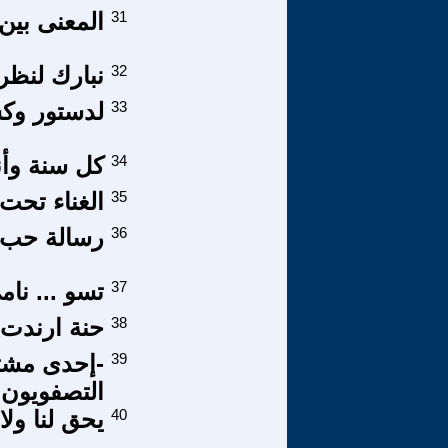
31
المعنى بين 
32
نبارك لنظرا
33
لدستور وكش
34
كل سنة وأن
35
الغناء تحت
36
رسالة حب 
37
تسو ... نام
38
حنة ارندت
39
-إحدى مشتق
التصفويون 
40
يحق لنا ولا