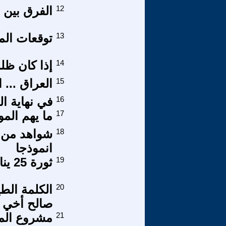
12
الفرق بين 
13
توقعات المتظ
14
إذا كان ظلم
15
العراق ... 
16
في نهاية ال
17
ما يهم الم
18
شواهد من خ
انموذجا
19
ثورة 25 يناير - مقالات النصف الثانى من 2012
20
الكلمة الط
صالح أخي MAGDI SAAD
21
مشروع المص