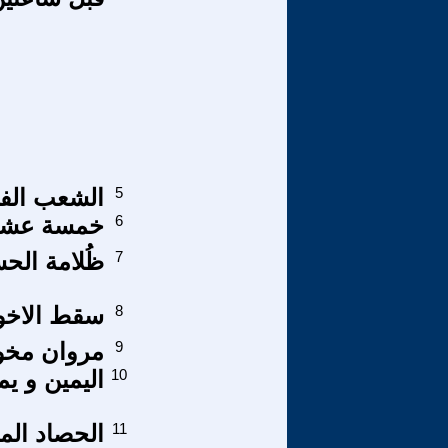
5
الشعب الفل
6
خمسة عشر م
7
ظُلامة الح
8
سقط الاخوا
9
مروان مخو
10
اليمين و يم
11
الحصاد المر ل 2012 .. مصر إلى