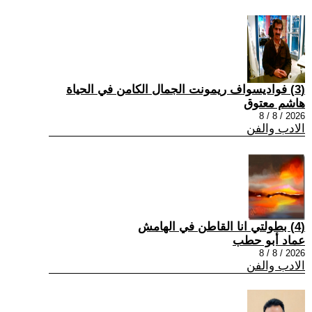
(3) فواديسواف ريمونت الجمال الكامن في الحياة
هاشم معتوق
2026 / 8 / 8
الادب والفن
(4) بطولتي انا القاطن في الهامش
عماد أبو حطب
2026 / 8 / 8
الادب والفن