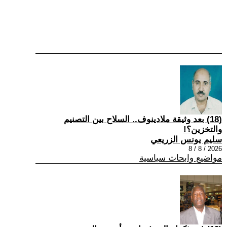
(18) بعد وثيقة ملادينوف.. السلاح بين التصنيم
والتخزين؟!
سليم يونس الزريعي
2026 / 8 / 8
مواضيع وابحاث سياسية