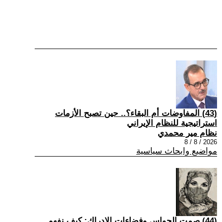
(43) المفاوضات أم البقاء؟.. حين تصبح الأزمات
استراتيجية للنظام الإيراني
نظام مير محمدي
2026 / 8 / 8
مواضيع وابحاث سياسية
(44) صمت الحواس وفضاءات الإدراك: كيف نفهم