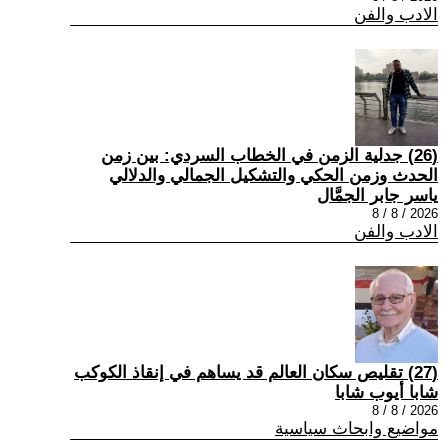
الادب والفن
(26) جدلية الزمن في الخطاب السردي: بين زمن
الحدث وزمن الحكي والتشكيل الجمالي والدلالي
ياسر جابر الجمَّال
2026 / 8 / 8
الادب والفن
(27) تقليص سكان العالم قد يساهم في إنقاذ الكوكب
شابا أيوب شابا
2026 / 8 / 8
مواضيع وابحاث سياسية