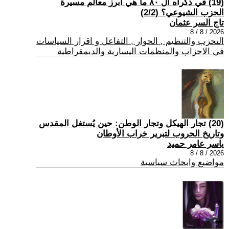
(19) في ذكراه ال ٨٠ ما هي أبرز معالم مسيرة
الحزب الشيوعي؟ (2/2)
تاج السر عثمان
2026 / 8 / 8
التحزب والتنظيم , الحوار , التفاعل و اقرار السياسات
في الاحزاب والمنظمات اليسارية والديمقراطية
(20) تجار الهيكل وتجار الوطن: حين يُستغل المقدس
وتاريخ الحروب لتبرير خراب الأوطان
ياسر عامر حميد
2026 / 8 / 8
مواضيع وابحاث سياسية