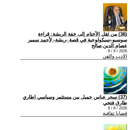
(36) من ثقل الأختام إلى خفة الريشة: قراءة
سوسيو–سيكولوجية في قصة -ريشة- لأحمد سمير
عصام الدين صالح
2026 / 8 / 8
الادب والفن
(37) سحر عباس جميل بين مستثمر وسياسي اطاري
طارق فتحي
2026 / 8 / 8
قضايا ثقافية