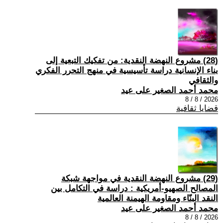
(28) مشروع النهضة النقدية: من تفكيك التبعية إلى
بناء الإنسانية دراسة تأسيسية في منهج التحرر الفكري
والثقافي
محمد أحمد الصغير على عيد
2026 / 8 / 8
قضايا ثقافية
(29) مشروع النهضة النقدية في مواجهة شبكة
المصالح الصهيو-أمريكية : دراسة في التكامل بين
النقد البنّاء ومقاومة الهيمنة العالمية
محمد أحمد الصغير على عيد
2026 / 8 / 8