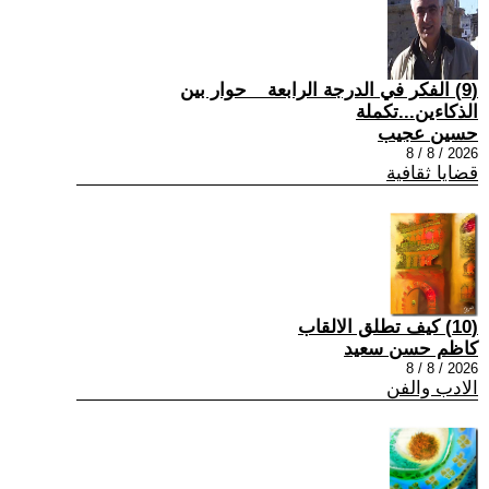
(9) الفكر في الدرجة الرابعة _ حوار بين
الذكاءين...تكملة
حسين عجيب
2026 / 8 / 8
قضايا ثقافية
(10) كيف تطلق الالقاب
كاظم حسن سعيد
2026 / 8 / 8
الادب والفن