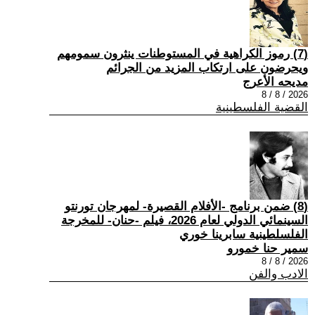
(7) رموز الكراهية في المستوطنات ينثرون سمومهم
ويحرضون على ارتكاب المزيد من الجرائم
مديحه الأعرج
2026 / 8 / 8
القضية الفلسطينية
(8) ضمن برنامج -الأفلام القصيرة- لمهرجان تورنتو
السينمائي الدولي لعام 2026، فيلم -حنان- للمخرجة
الفلسلطينية سابرينا خوري
سمير حنا خمورو
2026 / 8 / 8
الادب والفن