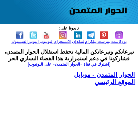
تابعونا على:
بودكاست
بنترست
تيلكرام
لينكدإن
الانستغرام
اليوتيوب
التويتر
الفيسبوك
تبرعاتكم وتبرعاتكن المالية تحفظ استقلال الحوار المتمدن،
فشاركونا في دعم استمرارية هذا الفضاء اليساري الحر
[اشترك في قناة ‫«الحوار المتمدن» على اليوتيوب]
الحوار المتمدن - موبايل
الموقع الرئيسي