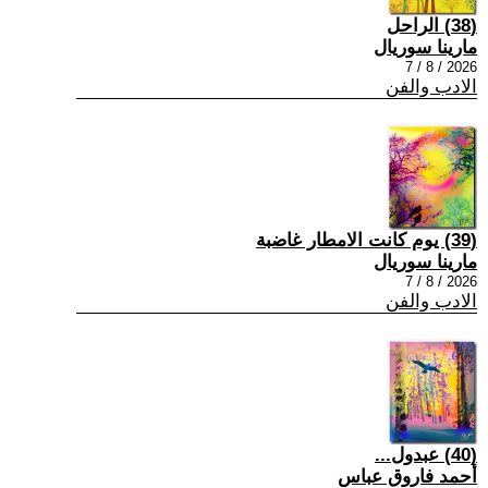
(38) الراحل
مارينا سوريال
2026 / 8 / 7
الادب والفن
(39) يوم كانت الامطار غاضبة
مارينا سوريال
2026 / 8 / 7
الادب والفن
(40) عبدول...
أحمد فاروق عباس