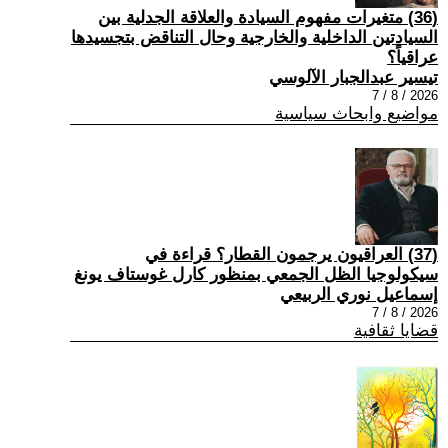
(36) متغيرات مفهوم السيادة والعلاقة الجدلية بين
السيادتين الداخلية والخارجية وحال التناقض بتجسيدها
عراقياً؟
تيسير عبدالجبار الآلوسي
2026 / 8 / 7
مواضيع وابحاث سياسية
(37) العراقيون يرجمون القطار؟ قراءة في
سيكولوجيا الظل الجمعي بمنظور كارل غوستاف يونغ
إسماعيل نوري الربيعي
2026 / 8 / 7
قضايا ثقافية