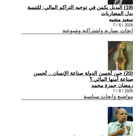
(19) البديل يكمن في توجيه التراكم المالي: للتنمية
بدل المضاربات
سعيد مضيه
2026 / 8 / 7
ابحاث يسارية واشتراكية وشيوعية
(20) حين تُحسن الدولة صناعة الإنسان... تُحسن
صناعة أمنها المائي.؟
رمضان حمزة محمد
2026 / 8 / 7
مواضيع وابحاث سياسية