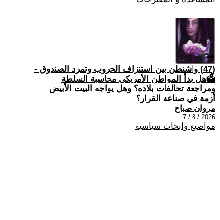
(47) واشنطن بين استنزاف الحروب وتمرد الصندوق -
🗳هل بدأ المواطن الأمريكي محاسبة السلطة
ومراجعة تحالفات بلاده؟ وهل يواجه البيت الأبيض
أزمة في صناعة القرار؟
مروان صباح
2026 / 8 / 7
مواضيع وابحاث سياسية