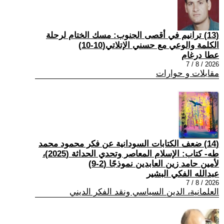
(13) ترانيم في أقصى الجنوب: مسك الختام لرحلة
الكلمة والوعي مع حسني الإتلاتي(10-10)
عطا درغام
2026 / 8 / 7
مقابلات و حوارات
(14) ضعف الكتابات السودانية عن فكر محمود محمد
طه- كتاب: الإسلام المعاصر وتحدي الحداثة (2025)،
لأمين حامد زين العابدين نموذجًا (2-9)
عبدالله الفكي البشير
2026 / 8 / 7
العلمانية، الدين السياسي ونقد الفكر الديني