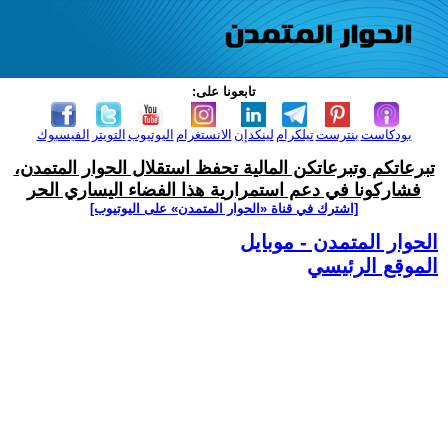
تابعونا على:
بودكاست
بنترست
تيلكرام
لينكدإن
الانستغرام
اليوتيوب
التويتر
الفيسبوك
تبرعاتكم وتبرعاتكن المالية تحفظ استقلال الحوار المتمدن،
فشاركونا في دعم استمرارية هذا الفضاء اليساري الحر
[اشترك في قناة ‫«الحوار المتمدن» على اليوتيوب]
الحوار المتمدن - موبايل
الموقع الرئيسي