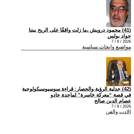
(41) محمود درويش ،ما زلت واقفًا على الريح بيننا
جواد بولس
2026 / 8 / 7
مواضيع وابحاث سياسية
(42) جدلية الرؤية والحصار: قراءة سوسيوسيكولوجية
في قصة “معركة خاسرة” لماجدة جادو
عصام الدين صالح
2026 / 8 / 7
الادب والفن