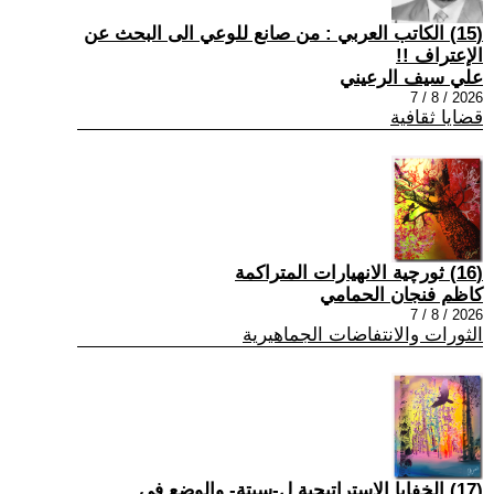
(15) الكاتب العربي : من صانع للوعي الى البحث عن
الإعتراف !!
علي سيف الرعيني
2026 / 8 / 7
قضايا ثقافية
(16) ثورچية الانهيارات المتراكمة
كاظم فنجان الحمامي
2026 / 8 / 7
الثورات والانتفاضات الجماهيرية
(17) الخفايا الاستراتيجية ل-سبتة- والوضع في