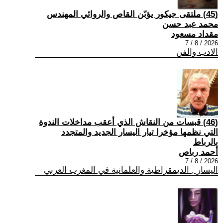
(45) ملتقى جيكور يؤبّن القاص والروائي المهندس
محمد عبد حسن
مقداد مسعود
2026 / 8 / 7
الادب والفن
(46) قبسات من النقاش الذي أعقب مداخلات الندوة
التي نظمها مؤخرا تيار اليسار الجديد والمتجدد
بالرباط
أحمد رباص
2026 / 8 / 7
اليسار , الديمقراطية والعلمانية في المغرب العربي