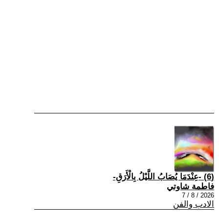
(6) -عِنْدَمَا يُصَابُ اللَّيْلُ بِالْأَرَقِ-
فاطمة شاوتي
2026 / 8 / 7
الادب والفن