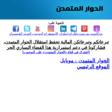
تابعونا على:
بودكاست
بنترست
تيلكرام
لينكدإن
الانستغرام
اليوتيوب
التويتر
الفيسبوك
تبرعاتكم وتبرعاتكن المالية تحفظ استقلال الحوار المتمدن،
فشاركونا في دعم استمرارية هذا الفضاء اليساري الحر
[اشترك في قناة ‫«الحوار المتمدن» على اليوتيوب]
الحوار المتمدن - موبايل
الموقع الرئيسي