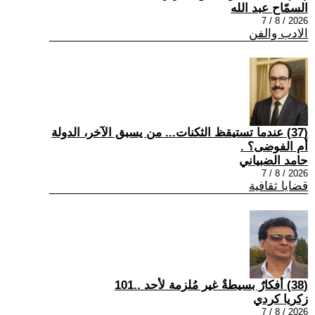
السمّاح عبد الله
2026 / 8 / 7
الادب والفن
(37) عندما تستيقظ الثكنات... من يسبق الآخر، الدولة
أم الفوضى؟ .
حامد الضبياني
2026 / 8 / 7
قضايا ثقافية
(38) أفكارٌ بسيطةٌ غير مُلزمة لأحد ..101
زكريا كردي
2026 / 8 / 7