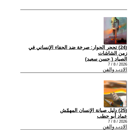
(24) تحجر الحوار: صرخة ضد الجفاء الإنساني في
زمن الشاشات
الصياد ‏( حسن سعيد‏)
2026 / 8 / 7
الادب والفن
(25) دليل صيانة الإنسان المهمّش
عماد أبو حطب
2026 / 8 / 7
الادب والفن