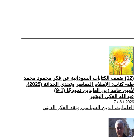
(12) ضعف الكتابات السودانية عن فكر محمود محمد
طه- كتاب: الإسلام المعاصر وتحدي الحداثة (2025)،
لأمين حامد زين العابدين نموذجًا (1-9)
عبدالله الفكي البشير
2026 / 8 / 7
العلمانية، الدين السياسي ونقد الفكر الديني