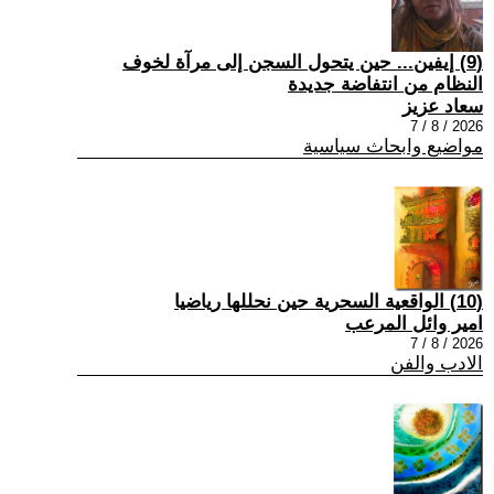
(9) إيفين... حين يتحول السجن إلى مرآة لخوف
النظام من انتفاضة جديدة
سعاد عزيز
2026 / 8 / 7
مواضيع وابحاث سياسية
(10) الواقعية السحرية حين نحللها رياضيا
امير وائل المرعب
2026 / 8 / 7
الادب والفن