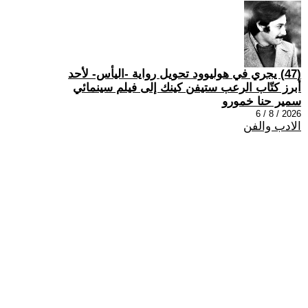
(47) يجري في هوليوود تحويل رواية -اليأس- لأحد
أبرز كتّاب الرعب ستيفن كينك إلى فيلم سينمائي
سمير حنا خمورو
2026 / 8 / 6
الادب والفن