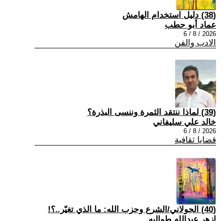
(38) دليل استخدام الهامش
عماد أبو حطب
2026 / 8 / 6
الادب والفن
(39) لماذا ننتقد الثمرة وننسى البذرة؟
خالد علي سليفاني
2026 / 8 / 6
قضايا ثقافية
(40) الجولاني/الشرع وحزب الله: ما الذي تغيّر..؟!
ازهر عبدالله طوالبه