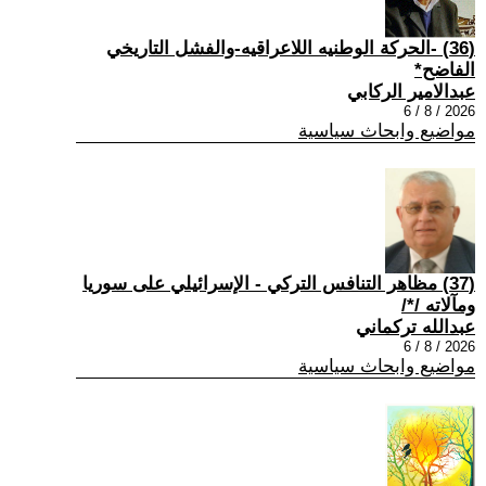
(36) -الحركة الوطنيه اللاعراقيه-والفشل التاريخي
الفاضح*
عبدالامير الركابي
2026 / 8 / 6
مواضيع وابحاث سياسية
(37) مظاهر التنافس التركي - الإسرائيلي على سوريا
ومآلاته /*/
عبدالله تركماني
2026 / 8 / 6
مواضيع وابحاث سياسية