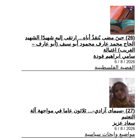
(26) حينَ مضى يُنقذُ أباه... ارتقى إليه شهيدًا الشهيد
الحاج محمد عارف محمود أبو سيف (أبو عارف –
الغريب) اغتيالة
سامي ابراهيم فودة
2026 / 8 / 6
القضية الفلسطينية
(27) -سيمای آزادي-... ثلاثون عاما في مواجهة آلة
التعتيم
سعاد عزيز
2026 / 8 / 6
مواضيع وابحاث سياسية