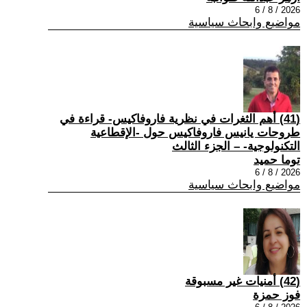
2026 / 8 / 6
مواضيع وابحاث سياسية
(41) أهم الثغرات في نظرية فاروفاكيس- قراءة في
طروحات يانيس فاروفاكيس حول -الإقطاعية
التكنولوجية- – الجزء الثالث
توما حميد
2026 / 8 / 6
مواضيع وابحاث سياسية
(42) أمنيات غير مسبوقة
فوز حمزة