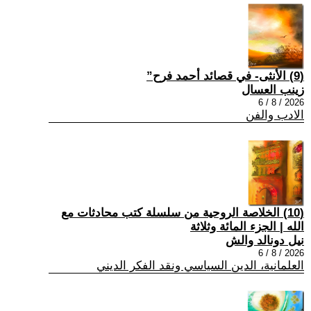
(9) الأنثى- في قصائد أحمد فرح”
زينب العسال
2026 / 8 / 6
الادب والفن
(10) الخلاصة الروحية من سلسلة كتب محادثات مع
الله | الجزء المائة وثلاثة
نيل دونالد والش
2026 / 8 / 6
العلمانية، الدين السياسي ونقد الفكر الديني