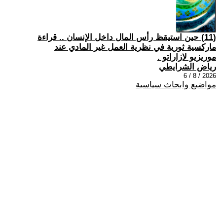
(11) حين استيقظ رأس المال داخل الإنسان .. قراءة
ماركسية ثورية في نظرية العمل غير المادي عند
موريزيو لازاراتو .
رياض الشرايطي
2026 / 8 / 6
مواضيع وابحاث سياسية