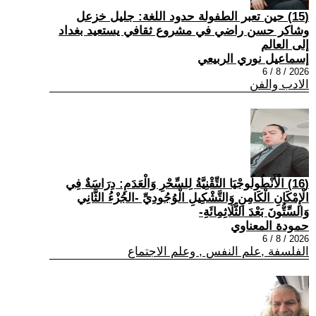
(15) حين تعبر الطفولة حدود اللغة: جليل خزعل
وشاكر حسن راضي في مشروع ثقافي يستعيد بغداد
إلى العالم
إسماعيل نوري الربيعي
2026 / 8 / 6
الادب والفن
(16) الْأَنْطُولُوجْيَا التِّقْنِيَّةُ لِلسِّحْرِ وَالْعَدَمِ: دِرَاسَةٌ فِي
الْإِمْكَانِ الْكَامِنِ وَالتَّشْكِيلِ الْوُجُودِيِّ -الجُزْءُ الثَّانِي
وَالسِّتُّونَ بَعْدَ الثَّلَاثِمِائَةِ-
حمودة المعناوي
2026 / 8 / 6
الفلسفة ,علم النفس , وعلم الاجتماع