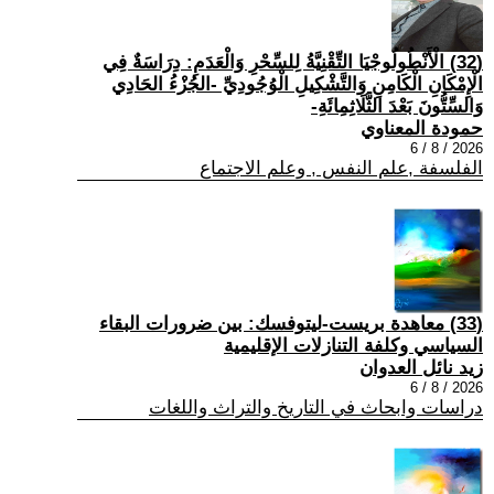
(32) الْأَنْطُولُوجْيَا التِّقْنِيَّةُ لِلسِّحْرِ وَالْعَدَمِ: دِرَاسَةٌ فِي
الْإِمْكَانِ الْكَامِنِ وَالتَّشْكِيلِ الْوُجُودِيِّ -الجُزْءُ الحَادِي
وَالسِّتُّونَ بَعْدَ الثَّلَاثِمِائَةِ-
حمودة المعناوي
2026 / 8 / 6
الفلسفة ,علم النفس , وعلم الاجتماع
(33) معاهدة بريست-ليتوفسك: بين ضرورات البقاء
السياسي وكلفة التنازلات الإقليمية
زيد نائل العدوان
2026 / 8 / 6
دراسات وابحاث في التاريخ والتراث واللغات