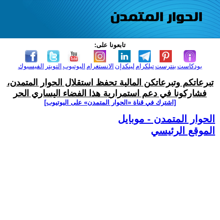
تابعونا على:
بودكاست
بنترست
تيلكرام
لينكدإن
الانستغرام
اليوتيوب
التويتر
الفيسبوك
تبرعاتكم وتبرعاتكن المالية تحفظ استقلال الحوار المتمدن،
فشاركونا في دعم استمرارية هذا الفضاء اليساري الحر
[اشترك في قناة ‫«الحوار المتمدن» على اليوتيوب]
الحوار المتمدن - موبايل
الموقع الرئيسي