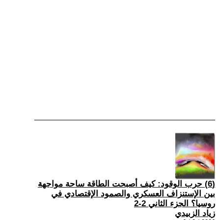
(6) حرب الوقود: كيف أصبحت الطاقة ساحة مواجهة
بين الإستنزاف العسكري والصمود الإقتصادي في
روسيا؟ الجزء الثاني 2-2
زياد الزبيدي