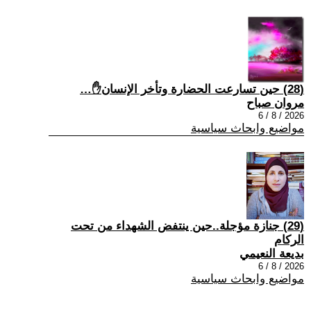
(28) حين تسارعت الحضارة وتأخر الإنسان✋…
مروان صباح
2026 / 8 / 6
مواضيع وابحاث سياسية
(29) جنازة مؤجلة..حين ينتفض الشهداء من تحت
الركام
بديعة النعيمي
2026 / 8 / 6
مواضيع وابحاث سياسية