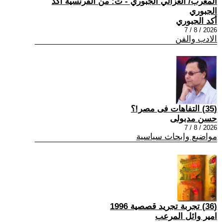
المغرب/ الغزالي الجبوري - ت: من الفرنسية أكد
الجبوري
أكد الجبوري
2026 / 8 / 7
الادب والفن
(35) التفاهات فى مصر!؟
حسن مدبولى
2026 / 8 / 7
مواضيع وابحاث سياسية
(36) تجربة تجريد قصصية 1996
امير وائل المرعب