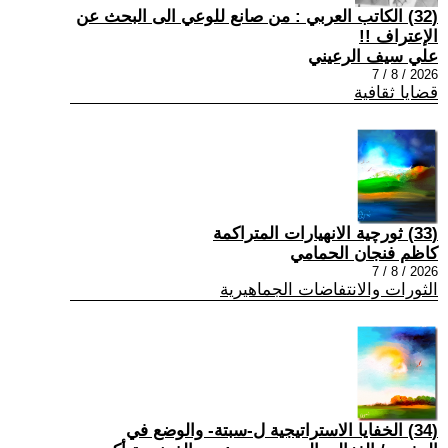
(32) الكاتب العربي : من صانع للوعي الى البحث عن
الإعتراف !!
علي سيف الرعيني
2026 / 8 / 7
قضايا ثقافية
(33) ثورچية الانهيارات المتراكمة
كاظم فنجان الحمامي
2026 / 8 / 7
الثورات والانتفاضات الجماهيرية
(34) الخفايا الاستراتيجية ل-سبتة- والوضع في