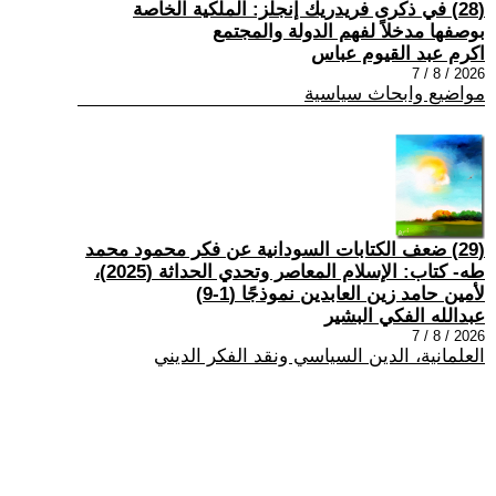
(28) في ذكرى فريدريك إنجلز: الملكية الخاصة
بوصفها مدخلاً لفهم الدولة والمجتمع
اكرم عبد القيوم عباس
2026 / 8 / 7
مواضيع وابحاث سياسية
(29) ضعف الكتابات السودانية عن فكر محمود محمد
طه- كتاب: الإسلام المعاصر وتحدي الحداثة (2025)،
لأمين حامد زين العابدين نموذجًا (1-9)
عبدالله الفكي البشير
2026 / 8 / 7
العلمانية، الدين السياسي ونقد الفكر الديني