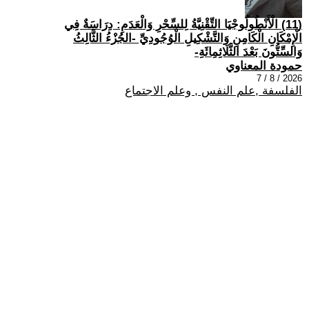
(11) الْأَنْطُولُوجْيَا التِّقْنِيَّةُ لِلسِّحْرِ وَالْعَدَمِ: دِرَاسَةٌ فِي
الْإِمْكَانِ الْكَامِنِ وَالتَّشْكِيلِ الْوُجُودِيِّ -الجُزْءُ الثَّالِثُ
وَالسِّتُّونَ بَعْدَ الثَّلَاثِمِائَةِ-
حمودة المعناوي
2026 / 8 / 7
الفلسفة ,علم النفس , وعلم الاجتماع