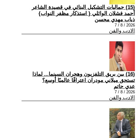
(15) جماليات التشكيل البنائي في قصيدة الشاعر
أحمد فشلان الوائلي { استذكار مظفر النواب}
ذياب مهدي محسن
2026 / 8 / 7
الادب والفن
(16) بين بريق التلفزيون وهجران السينما... لماذا
تستحق ميلاني مودران اعترافًا عالميًا أوسع؟
عدي حاتم
2026 / 8 / 7
الادب والفن