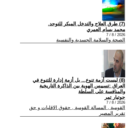
(7) طرق العلاج والتدخل المبكر للتوحد.
محمد بسام العمري
2026 / 8 / 7
الصحة والسلامة الجسدية والنفسية
(8) ليست أزمة تنوع... بل أزمة إدارة للتنوع في
العراق :تسييس الهوية بين الذاكرة التاريخية
والمنافسة على السلطة
جوتيار تمر
2026 / 8 / 7
القومية , المسالة القومية , حقوق الاقليات و حق
تقرير المصير