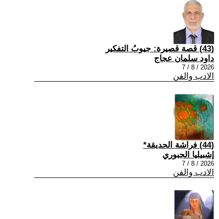
(43) قصة قصيرة: جيوبُ التفكير
داود سلمان عجاج
2026 / 8 / 7
الادب والفن
(44) فراشة الحديقة*
إشبيليا الجبوري
2026 / 8 / 7
الادب والفن