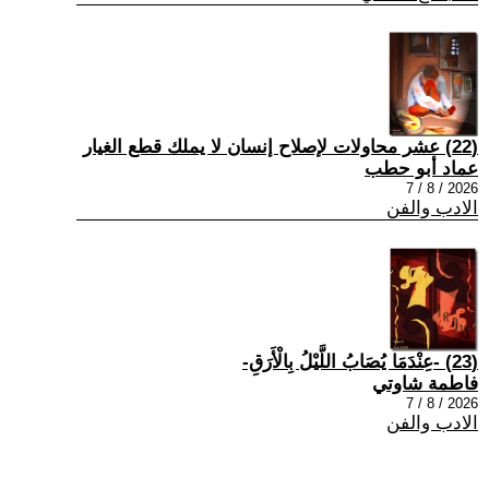
(22) عشر محاولات لإصلاح إنسان لا يملك قطع الغيار
عماد أبو حطب
2026 / 8 / 7
الادب والفن
(23) -عِنْدَمَا يُصَابُ اللَّيْلُ بِالْأَرَقِ-
فاطمة شاوتي
2026 / 8 / 7
الادب والفن