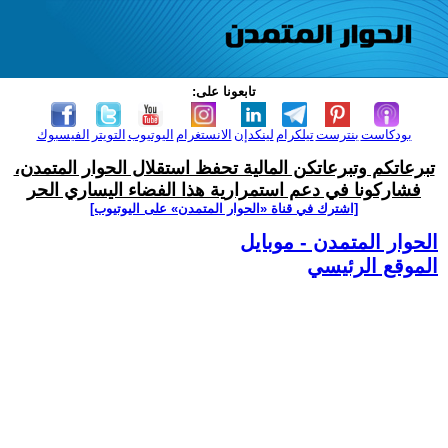
تابعونا على:
بودكاست
بنترست
تيلكرام
لينكدإن
الانستغرام
اليوتيوب
التويتر
الفيسبوك
تبرعاتكم وتبرعاتكن المالية تحفظ استقلال الحوار المتمدن،
فشاركونا في دعم استمرارية هذا الفضاء اليساري الحر
[اشترك في قناة ‫«الحوار المتمدن» على اليوتيوب]
الحوار المتمدن - موبايل
الموقع الرئيسي