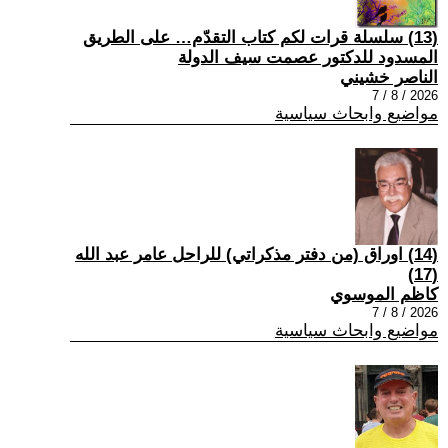
(13) سلسلة قرات لكم كتاب التقدّم… على الطريق
المسدود للدكتور عصمت سيف الدولة
الناصر خشيني
2026 / 8 / 7
مواضيع وابحاث سياسية
(14) اوراق (من دفتر مذكراتي) للراحل عامر عبد الله
(17)
كاظم الموسوي
2026 / 8 / 7
مواضيع وابحاث سياسية