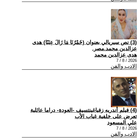
(3) نص سيريالي بعنوان (خَمْرُنَا مَا زَالَ عِنَبًا) هدى
عزالدين محمد.مصر.
هدى عزالدين محمد
2026 / 8 / 7
الادب والفن
(4) فيلم أندريه زفياغينتسيف -العودة- دراما عائلية
تعرض على خلفية غياب الأب
علي المسعود
2026 / 8 / 7
الادب والفن