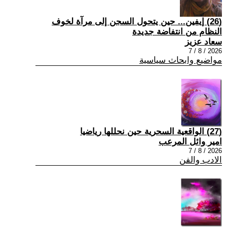
(26) إيفين... حين يتحول السجن إلى مرآة لخوف
النظام من انتفاضة جديدة
سعاد عزيز
2026 / 8 / 7
مواضيع وابحاث سياسية
(27) الواقعية السحرية حين نحللها رياضيا
امير وائل المرعب
2026 / 8 / 7
الادب والفن