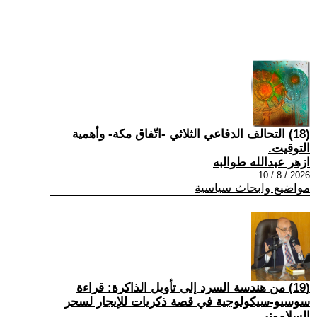
(18) التحالف الدفاعي الثلاثي -اتّفاق مكة- وأهمية
التوقيت.
ازهر عبدالله طوالبه
2026 / 8 / 10
مواضيع وابحاث سياسية
(19) من هندسة السرد إلى تأويل الذاكرة: قراءة
سوسيو-سيكولوجية في قصة ذكريات للإيجار لسحر
السلاموني