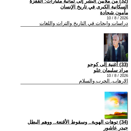
(32) من ملايين البشر إلى ثمانية مليارات: القفزة
السكانية الكبرى في تاريخ الإنسان
مأمون شحادة
2026 / 8 / 10
دراسات وابحاث في التاريخ والتراث واللغات
(33) أُغنية إلى كوجو
مراد سليمان علو
2026 / 8 / 10
الارهاب, الحرب والسلام
(34) توهات الهوية.. وسقوط الأقنعة.. ووهم البطل
حيدر عاشور