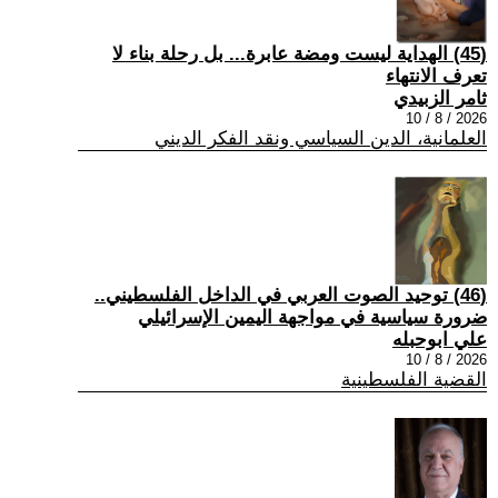
(45) الهداية ليست ومضة عابرة... بل رحلة بناء لا
تعرف الانتهاء
ثامر الزبيدي
2026 / 8 / 10
العلمانية، الدين السياسي ونقد الفكر الديني
(46) توحيد الصوت العربي في الداخل الفلسطيني..
ضرورة سياسية في مواجهة اليمين الإسرائيلي
علي ابوحبله
2026 / 8 / 10
القضية الفلسطينية