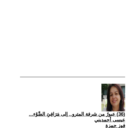
(36) عبورٌ من شرفة المترو.. إلى مَرَافِئِ الضَّوْء...
عيسى أحمديني
فوز حمزة