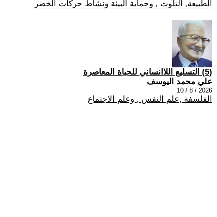
الطبيعة, التلوث , وحماية البيئة ونشاط حركات الخضر
(5) التسليع اللاانساني للحياة المعاصرة
علي محمد اليوسف
2026 / 8 / 10
الفلسفة ,علم النفس , وعلم الاجتماع