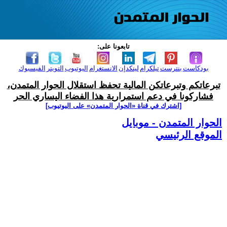
تابعونا على:
بودكاست
بنترست
تيلكرام
لينكدإن
الانستغرام
اليوتيوب
التويتر
الفيسبوك
تبرعاتكم وتبرعاتكن المالية تحفظ استقلال الحوار المتمدن،
فشاركونا في دعم استمرارية هذا الفضاء اليساري الحر
[اشترك في قناة ‫«الحوار المتمدن» على اليوتيوب]
الحوار المتمدن - موبايل
الموقع الرئيسي