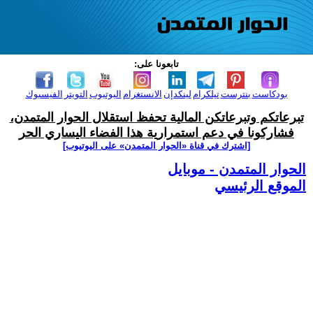
تابعونا على:
بودكاست
بنترست
تيلكرام
لينكدإن
الانستغرام
اليوتيوب
التويتر
الفيسبوك
تبرعاتكم وتبرعاتكن المالية تحفظ استقلال الحوار المتمدن،
فشاركونا في دعم استمرارية هذا الفضاء اليساري الحر
[اشترك في قناة ‫«الحوار المتمدن» على اليوتيوب]
الحوار المتمدن - موبايل
الموقع الرئيسي