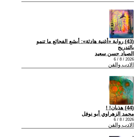
(43) رواية «أغنية هادئة»: أبشع الفجائع ما تنمو
بالتدريج
الصياد حسن سعيد
2026 / 8 / 6
الادب والفن
(44) هذيان! !
محمد الزهراوي أبو نوفل
2026 / 8 / 6
الادب والفن