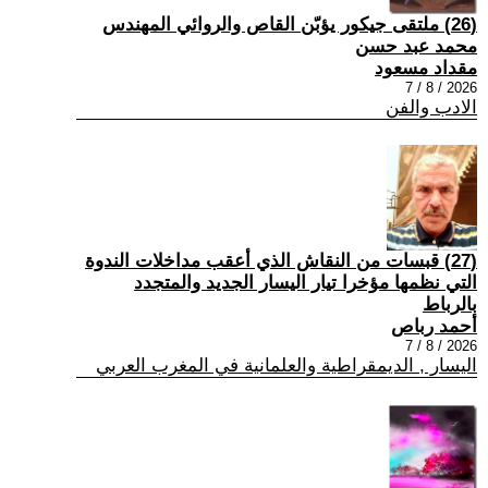
(26) ملتقى جيكور يؤبّن القاص والروائي المهندس
محمد عبد حسن
مقداد مسعود
2026 / 8 / 7
الادب والفن
(27) قبسات من النقاش الذي أعقب مداخلات الندوة
التي نظمها مؤخرا تيار اليسار الجديد والمتجدد
بالرباط
أحمد رباص
2026 / 8 / 7
اليسار , الديمقراطية والعلمانية في المغرب العربي