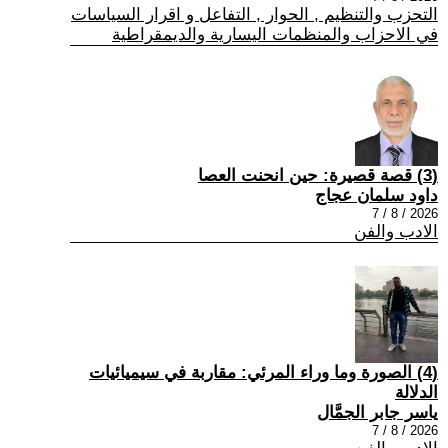
التحزب والتنظيم , الحوار , التفاعل و اقرار السياسات
في الاحزاب والمنظمات اليسارية والديمقراطية
(3) قصة قصيرة: حين انحنت العصا
داود سلمان عجاج
2026 / 8 / 7
الادب والفن
(4) الصورة وما وراء المرئي: مقاربة في سيميائيات
الدلالة
ياسر جابر الجمَّال
2026 / 8 / 7