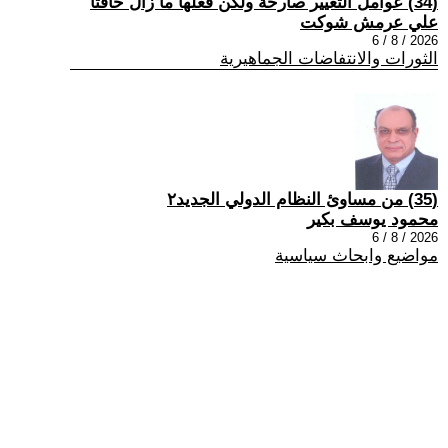
(34) عوامل التغيير صارخة ولكن فعلها ما زال خافتاً
علي عرمش شوكت
2026 / 8 / 6
الثورات والانتفاضات الجماهيرية
(35) من مساوئ النظام الدولي الجديد٢
محمود يوسف بكير
2026 / 8 / 6
مواضيع وابحاث سياسية