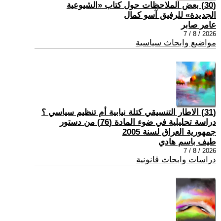
(30) بعض الملاحظات حول كتاب «الشيوعية
الجديدة» للرفيق آسو كمال
عامر صابر
2026 / 8 / 7
مواضيع وابحاث سياسية
(31) الاطار التنسيقي كتلة نيابية أم تنظيم سياسي ؟
دراسة تحليلية في ضوء المادة (76) من دستور
جمهورية العراق لسنة 2005
طيف باسم هادي
2026 / 8 / 7
دراسات وابحاث قانونية