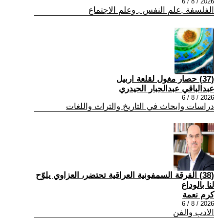
2026 / 8 / 6
الفلسفة ,علم النفس , وعلم الاجتماع
(37) حصار مغول لقلعة اربيل
عبدالباقي عبدالجبار الحيدري
2026 / 8 / 6
دراسات وابحاث في التاريخ والتراث واللغات
(38) الفرقة السمفونية العراقية تحتضر، العزاوي يلوّح
لنا بالوداع
كرم نعمة
2026 / 8 / 6
الادب والفن