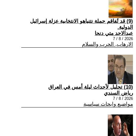
(9) قد تُفاقم حملة نتنياهو الانتخابية عزلة إسرائيل
الدولية.
عبدالاحد متي دنحا
2026 / 8 / 7
الارهاب, الحرب والسلام
(10) تحليل لأحداث ليلة أمس في العراق
رياض السندي
2026 / 8 / 7
مواضيع وابحاث سياسية