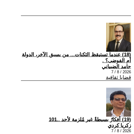
(18) عندما تستيقظ الثكنات... من يسبق الآخر، الدولة
أم الفوضى؟ .
حامد الضبياني
2026 / 8 / 7
قضايا ثقافية
(19) أفكارٌ بسيطةٌ غير مُلزمة لأحد ..101
زكريا كردي
2026 / 8 / 7