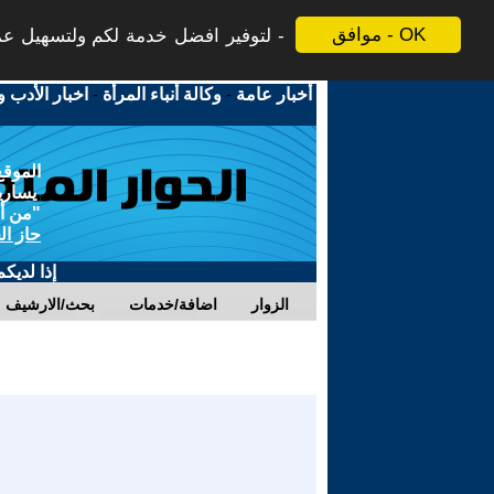
موافق - OK
لتوفير افضل خدمة لكم ولتسهيل عملي
أخبار عامة
-
وكالة أنباء المرأة
-
اخبار الأدب و
الموقع
يسارية
"من أج
حاز ال
إذا لديك
الزوار
اضافة/خدمات
بحث/الارشيف