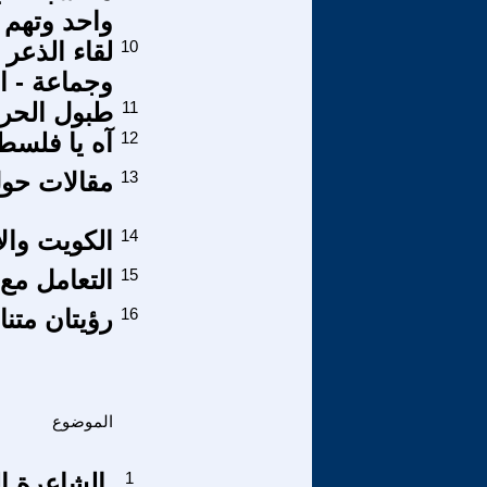
واحد وتهم 
10
لقاء الذعر
وجماعة - ا
11
طبول الحرب
12
آه يا فلسط
13
مقالات حول
14
الكويت والأ
15
التعامل مع 
16
رؤيتان متن
الموضوع
1
الشاعرة ا