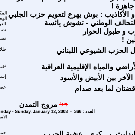
جاهزة !
 و الأكاذيب : بوش يهرع لتعويم حزب الجلبي
المك
الوط
لتحالف الوطني - تشوش يائسة
الع
 و طبول الحوار
نضا
ين !
نضا
 الحزب الشيوعي اللبناني
طلا
راضي والمياه الإقليمية العراقية
نور
الآخر بين الأبيض والأسود
إسم
اقضتان لما بعد صدام
عصا
مروج التمدن
Sunday - Sunday, January 12, 2003 - العدد : 366
الاس
ليزابث. ر . كري ـ عشية الحرب
حمز