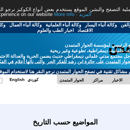
ة التصفح والنشر، الموقع يستخدم بعض أنواع الكوكيز نرجو النق
More info - المزيد
experience on our website
الفن
-
وكالة أنباء اليسار
-
وكالة أنباء العلمانية
-
وكالة أنباء العمال
-
وكا
الاقتصاد
-
اخبار الطب والعلوم
 الرئيسي لمؤسسة الحوار المتمدن
، علمانية، ديمقراطية، تطوعية وغير ربحية
ل مجتمع مدني علماني ديمقراطي حديث يضمن الحرية والعدالة الاجتم
حوار المتمدن على جائزة ابن رشد للفكر الحر والتى نالها أعلام في الفك
م مشاكل تقنية في تصفح الحوار المتمدن نرجو النقر هنا لاستخدام الموقع
كوردي
English
الاخبار
مراكز
الحوار المتمدن
المواضيع حسب التاريخ