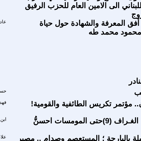
بناني الى الامين العام للحزب الرفيق
وج
أفق المعرفة والشهادة حول حياة
عاد
محمود محمد طه
نادر
ب
حسن
.. مؤتمر تكريس الطائفية والقومية!
فهد
اشواك ابن الغـراف (9)حتى المومسات احسنُّ
ابن
يلة بالبارحة ؛ المستعصم وصدام .. مصير
علاء