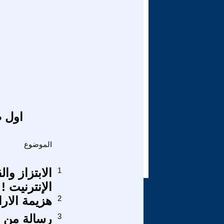
اول ص
الموضوع
1
الابتزاز وا
الإنترنيت !
2
هزيمة الار
3
رسالة من ق