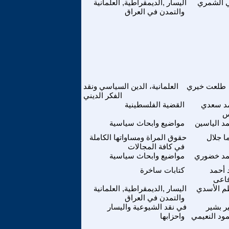
 الشمري
اليسار ,الديمقراطية, العلمانية
والتمدن في العراق
طلعت خيري
العلمانية، الدين السياسي ونقد
الفكر الديني
د سعدي
القضية الفلسطينية
س
د الياسين
مواضيع وابحاث سياسية
ا جلال
حقوق المراة ومساواتها الكاملة
في كافة المجالات
د خضوري
مواضيع وابحاث سياسية
أحمد
كتابات ساخرة
فاعى
م الأسدي
اليسار ,الديمقراطية, العلمانية
والتمدن في العراق
 بشير
في نقد الشيوعية واليسار
ود النعيمي
واحزابها