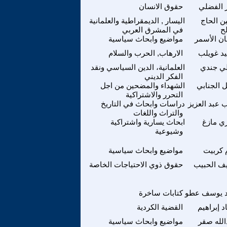
ر الفضلي
حقوق الانسان
ن الحاج
اليسار , الديمقراطية والعلمانية
ح
في المشرق العربي
ان الأسمر
مواضيع وابحاث سياسية
د غويلب
الارهاب, الحرب والسلام
ي جندي
العلمانية، الدين السياسي ونقد
الفكر الديني
ل الجنابي
الشهداء والمضحين من اجل
التحرر والاشتراكية
 عبد العزيز
دراسات وابحاث في التاريخ
والتراث واللغات
ي مازغ
ابحاث يسارية واشتراكية
وشيوعية
م كربيت
مواضيع وابحاث سياسية
ف الحبيب
حقوق ذوي الاحتياجات الخاصة
د يوسف عطو
كتابات ساخرة
د إبراهيم
القضية الكردية
الله صقر
مواضيع وابحاث سياسية