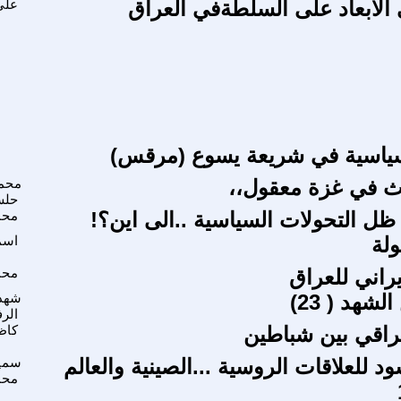
 الابعاد على السلطةفي العراق
علي
سياسية في شريعة يسوع (مرقس)
ث في غزة معقول،،
محم
حل
ظل التحولات السياسية ..الى اين؟!
محم
ولة
اسم
ايراني للعراق
محم
هد ( 23)
شهد 
الر
راقي بين شباطين
كاظ
سود للعلاقات الروسية ...الصينية والعالم
سمير
محم