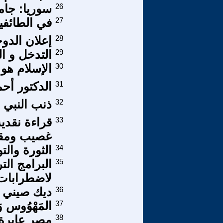
26
سوريا: جامع
27
في الطائفي
28
إعلان الدو
29
التدخل و ا
30
الإسلام هو 
31
الدكتور أحم
32
ذنب النبي 
33
قراءة نقدي
غصيب ومقال
34
الثورة وال
35
البرامج الت
لاضطرابات 
36
ديك صيني ي
37
المَهْوُوس وَا
38
مصر عابرة 