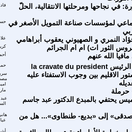
ة: في نجاحها ومرحلتها الانتقالية، الحلّ
فاد
جتماعي لمؤسسات صناعة التمويل الأصغر في
حسن
بي
فؤاد النمري و الصهيوني يعقوب أبراهامي
علاء
كري
مافيا الله عنهم
أحم
la cravate du pre
حمي
ر الاقليم بين وجوب الاستفتاء عليه
سرب
مصط
يله
امي
 حرملة
مار
يس يحتفي بالمبدع الدكتور عبد جاسم
عبد 
الس
 صدقى» إلى «بديع- طنطاوى»... هل من
هان
عياد
أشر