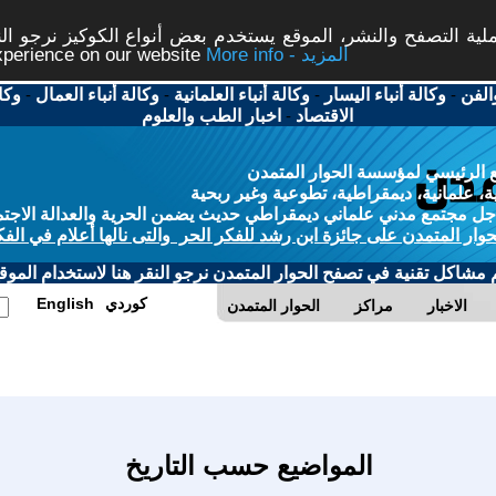
ة التصفح والنشر، الموقع يستخدم بعض أنواع الكوكيز نرجو النق
More info - المزيد
experience on our website
الفن
-
وكالة أنباء اليسار
-
وكالة أنباء العلمانية
-
وكالة أنباء العمال
-
وكا
الاقتصاد
-
اخبار الطب والعلوم
 الرئيسي لمؤسسة الحوار المتمدن
، علمانية، ديمقراطية، تطوعية وغير ربحية
ل مجتمع مدني علماني ديمقراطي حديث يضمن الحرية والعدالة الاجتم
حوار المتمدن على جائزة ابن رشد للفكر الحر والتى نالها أعلام في الفك
م مشاكل تقنية في تصفح الحوار المتمدن نرجو النقر هنا لاستخدام الموقع
كوردي
English
الاخبار
مراكز
الحوار المتمدن
المواضيع حسب التاريخ