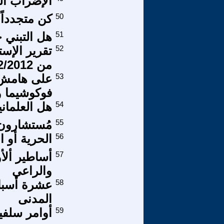
الإضراب ال
50
كن متجدداً 
51
هل التبني 
52
تقرير الإس
من 4/2/2012-10/12/2012
53
فوكوشيما و
54
هل العلماني
55
مُستشارون 
56
الحرية أو ا
57
أساطير ألأو
والراعي
58
عشرة أسبا
المدنى
59
أوامر سلفية فى 