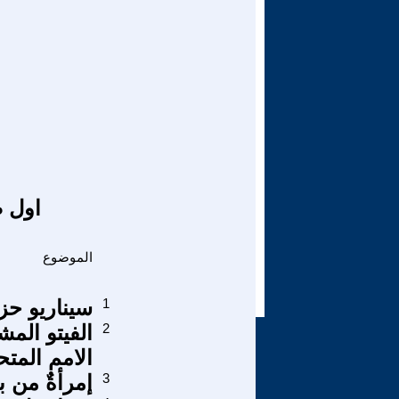
اول ص
الموضوع
1
سيناريو حزي
2
الفيتو المش
الامم المتح
3
إمرأةٌ من ب