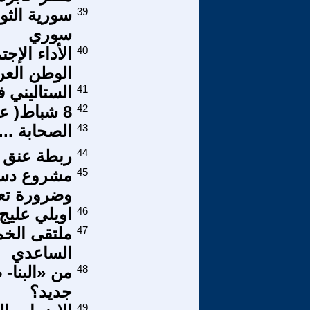
39
سورية الثور
سوري
40
الأداء الإ
الوطن العر
41
الستاليني 
42
8 شباط( عروس الثور ات) ام ام الجرائم
43
الصحابة ... 
44
ربطة عنق الرئيس sident
45
مشروع دستو
وضرورة تعد
46
اويلي عليج
47
ملتقى الخم
الساعدي
48
من «البنا-
جديد؟
49