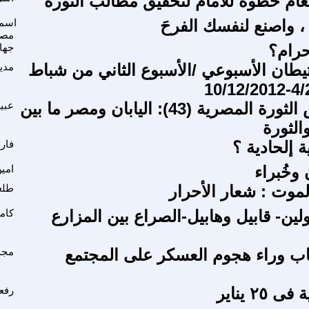
عام خطوة للأمام لتحقيق مطالب الثورة
، واصنع لنفسك الفرحَ
اسما
مص
حرام؟
جهاد
تيطان الأسبوعي /الأسبوع الثاني من شباط
مدي
على هامش الثورة المصرية (43): اليابان ومصر ما بين
عبي
الثورة
ة إلحادية ؟
فار
وخُبراء
امي
لموت : شعار الأحرار
طلع
لين- قابيل وهابيل-الصراع بين المزارع
كام
ب وراء هجوم العسكر على المجتمع
مجد
٢٥ يناير
رفع