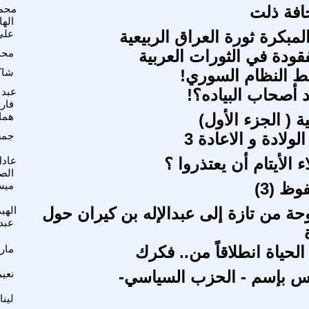
افة ذلت
محم
اله
المبكرة ثورة العراق الربيعية
علي
قودة في الثورات العربية
محم
ط النظام السوري!
شاك
د أصحاب البياده؟!
عبد 
فار
ة ( الجزء الأول)
همام
ولادة و الاعادة 3
جمش
ء الأيتام أن يعتذروا ؟
عادل
الص
وظ (3)
ميس
حة من تازة إلى عبدالإله بن كيران حول
الهي
عبد
حياة انطلاقاً من.. فكرك
ماري
س بإسم - الحزب السياسي-
نعي
لينا