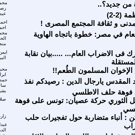
من جديد؟..
محم
رص
 (2-2)
عبدا
مدنى و ثقافة المجتمع المصرى !
احمد
احم
عام في مصر: خطوة باتجاه الهاوية
محم
الح
منج
 فى الاضراب العام... .....بيان نقابة
ايمن
البي
لمستقلة
 الإخوان المسلمون الطُعم!!
محيي
ابرا
المقدس يارجال الدين : رصيدكم نفذ
حمدى
سال
فوهة حلف الاطلسي
بشي
ل الثوري حركة عصيان: تونس على فوهة
صلا
لسي
تن : أنباء متضاربة حول تفجيرات حلب
زار
راب
عبدا
الد