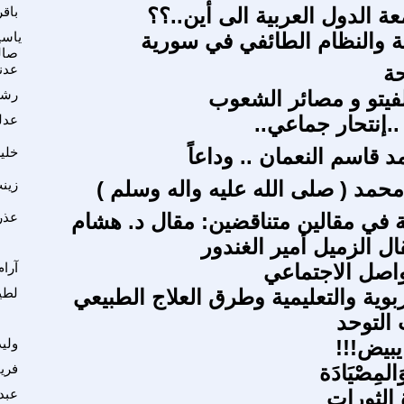
ة الدول العربية الى أين..؟؟
باق
ة والنظام الطائفي في سورية
ياسي
صال
حة
عدن
لفيتو و مصائر الشعوب
رشي
..إنتحار جماعي..
عدل
د قاسم النعمان .. وداعاً
خلي
محمد ( صلى الله عليه واله وسلم )
زينب
ة في مقالين متناقضين: مقال د. هشام
عذر
 الزميل أمير الغندور
تواصل الاجتماعي
آرا
ربوية والتعليمية وطرق العلاج الطبيعي
لطي
التوحد
بيض!!!
ولي
لمِصْيَادَة
فريا
الثورات
عبد