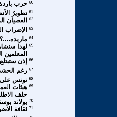
60
حرب باردة 
61
تطويرُ الأنظمة
62
العصيان ال
63
الإضراب ال
64
ماريده....؟
65
لهذا سنشارك
المعلمين ا
66
إذن ستبتلع
67
رغم الحشد 
68
تونس على 
69
هيئات العم
حلف الاط
70
يولاند بوس
71
ثقافة الاض