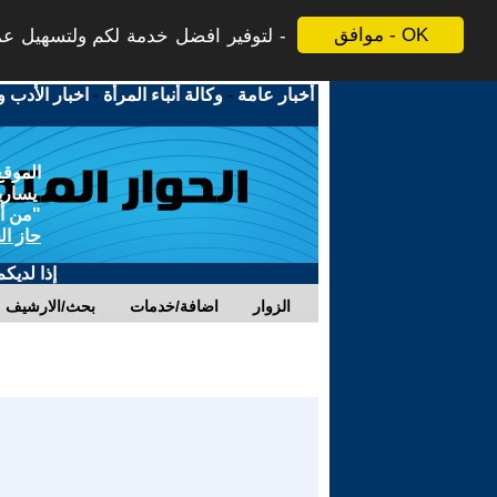
موافق - OK
لتوفير افضل خدمة لكم ولتسهيل عملي
أخبار عامة
-
وكالة أنباء المرأة
-
اخبار الأدب و
الموقع
يسارية
"من أج
حاز ال
إذا لديك
الزوار
اضافة/خدمات
بحث/الارشيف