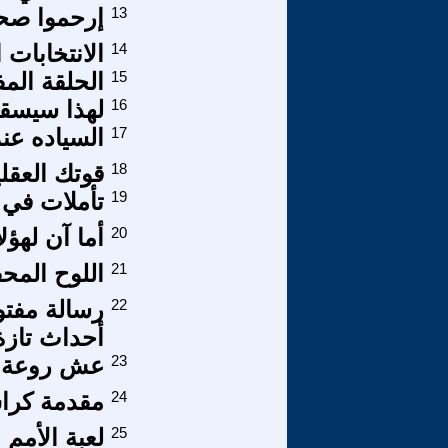
13
إرحموا صح
14
الانتخابات 
15
الحلقة المف
16
لهذا سيسق
17
السياده عن
18
قوتك العقلي
19
تأملات في ال
20
أما آن لهؤلا
21
اللوح المحف
22
رسالة مفتو
أحداث تازة
23
عش روعة ال
24
مقدمة كرا
25
لعبة الأمم