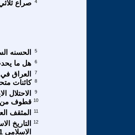
4
صراع ثلاثي
5
الحسنه ال
6
هل ما يحد
7
العراق في 
8
كائنات متح
9
الاحتلال ال
10
قطوف من الش
11
المثقف الع
12
التاريخ الا
الاسلامي 1