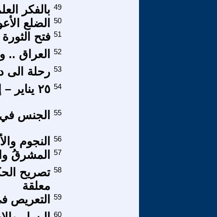
49
بالفكر العل
50
الضلع الأع
51
فتح الثورة 
52
العراق .. و
53
رحلة الى د
54
٢٥ يناير – إنهاء حكم العسكر..
55
الجنس في 
56
النجوم والأق
57
المشرقُ وال
58
تصريح الحك
معلقة
59
التعريص ف
60
اليسار والاخ