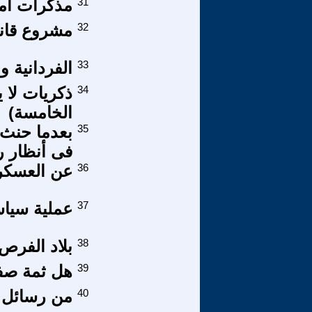
31
مذكرات امرأ
32
مشروع قانو
33
الفردانية 
34
ذكريات لا ي
الخامسة)
35
بعدما حنث 
فى أنظار رح
36
عن العسكر 
37
عملية سياسية
38
بلاد الفرص
39
هل ثمة صف
40
من رسائل ال