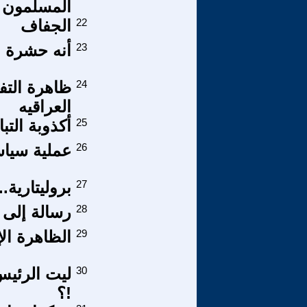
المسلمون 
22
الجفاف
23
أنه حشرة .
24
ظاهرة التف
العراقيه
25
أكذوبة التب
26
عملية سياسية
27
بروليتارية.
28
رسالة إلى
29
الظاهرة الإس
30
ليت الرئي
!؟