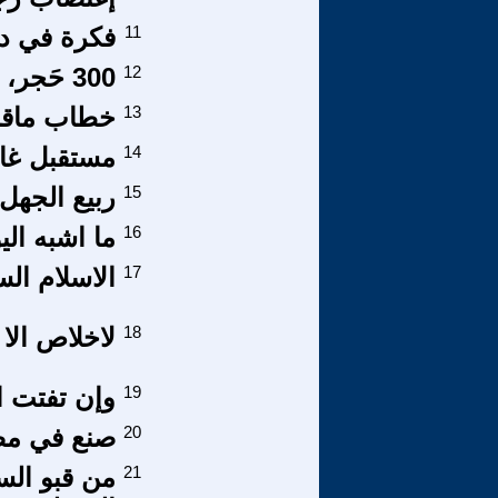
11
فكرة في دا
12
300 حَجر، أم 300 عَقل!
13
خطاب ماقب
14
مستقبل غا
15
ربيع الجهل
16
ما اشبه الي
17
الاسلام ال
18
لاخلاص الا
19
وإن تفتت ال
20
صنع في م
21