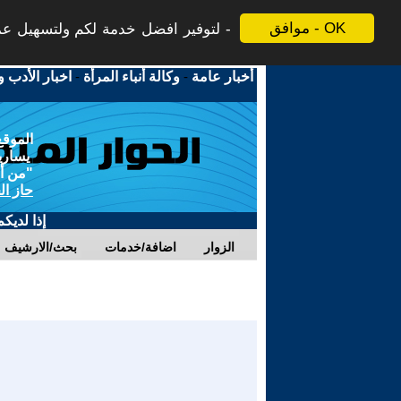
موافق - OK
لتوفير افضل خدمة لكم ولتسهيل عملي
أخبار عامة
-
وكالة أنباء المرأة
-
اخبار الأدب و
الموقع
يسارية
"من أج
حاز ال
إذا لديك
الزوار
اضافة/خدمات
بحث/الارشيف