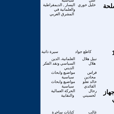
علي
سياسية
لحة
خليل خوري
اليسار , الديمقراطية
والعلمانية في
المشرق العربي
كاطع جواد
سيرة ذاتية
نبيل هلال
العلمانية، الدين
هلال
السياسي ونقد الفكر
الديني
فراس
مواضيع وابحاث
محادين
سياسية
خالد تعلو
مواضيع وابحاث
القائدي
سياسية
جهاز
رحال
الحركة العمالية
لحسيني
والنقابية
غالب
كتابات ساخرة