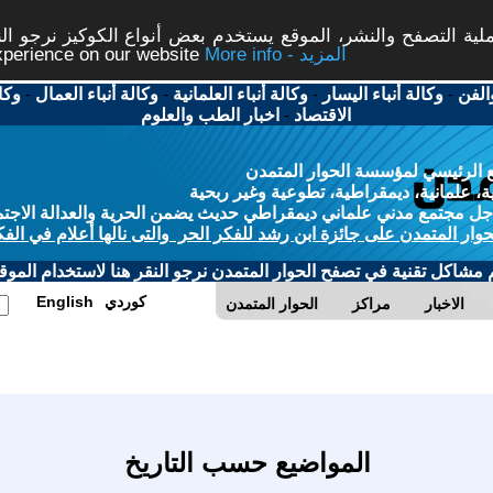
ة التصفح والنشر، الموقع يستخدم بعض أنواع الكوكيز نرجو النق
More info - المزيد
experience on our website
الفن
-
وكالة أنباء اليسار
-
وكالة أنباء العلمانية
-
وكالة أنباء العمال
-
وكا
الاقتصاد
-
اخبار الطب والعلوم
 الرئيسي لمؤسسة الحوار المتمدن
، علمانية، ديمقراطية، تطوعية وغير ربحية
ل مجتمع مدني علماني ديمقراطي حديث يضمن الحرية والعدالة الاجتم
حوار المتمدن على جائزة ابن رشد للفكر الحر والتى نالها أعلام في الفك
م مشاكل تقنية في تصفح الحوار المتمدن نرجو النقر هنا لاستخدام الموقع
كوردي
English
الاخبار
مراكز
الحوار المتمدن
المواضيع حسب التاريخ