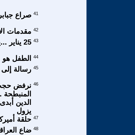
41
صراع جبابر
42
مقدمات الا
43
25 يناير ...يوم استرداد الثورة المسروقة
44
الطفل هو ا
45
رسالة إلى
46
نرفض حجب ال
المنبطحة ..
الدين أبدى
يزول
47
حلقة أميرك
48
ضاع العراق