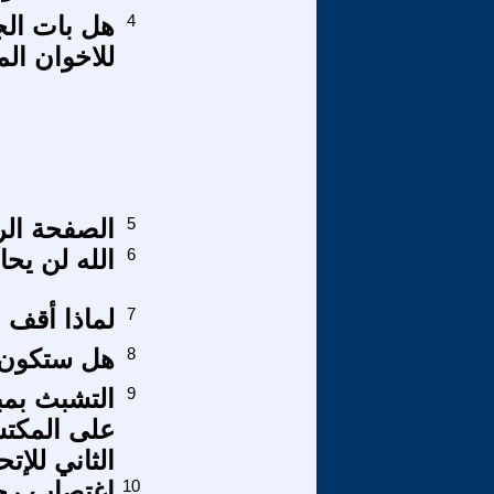
4
هل بات ال
للاخوان ال
5
الصفحة الرم
6
الله لن يح
7
لماذا أقف 
8
هل ستكون ه
9
التشبث بمب
على المكتس
الثاني للإت
10
إغتصاب ر