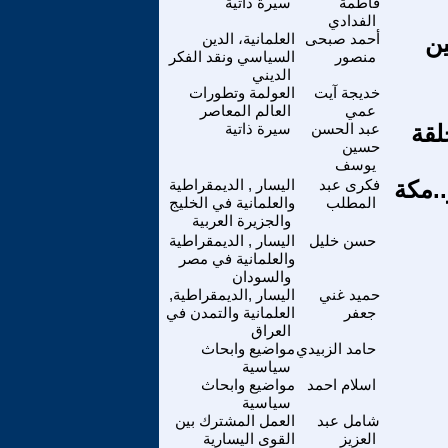
فاطمة
سيرة ذاتية
الفدادي
ين
أحمد صبحى
العلمانية، الدين
منصور
السياسي ونقد الفكر
الديني
خديجة آيت
العولمة وتطورات
عمي
العالم المعاصر
لقة
عبد الحسن
سيرة ذاتية
حسين
يوسف
..مكة
فكرى عبد
اليسار , الديمقراطية
المطلب
والعلمانية في الخليج
والجزيرة العربية
حسن خليل
اليسار , الديمقراطية
والعلمانية في مصر
والسودان
حميد غني
اليسار ,الديمقراطية,
جعفر
العلمانية والتمدن في
العراق
حامد الزبيدي
مواضيع وابحاث
سياسية
اسلام احمد
مواضيع وابحاث
سياسية
شامل عبد
العمل المشترك بين
العزيز
القوى اليسارية