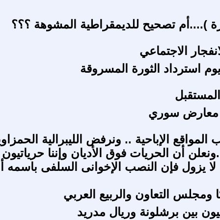
ة )....أم تصحيح للديمقراطية المشوهة ؟؟؟
نفجار الاجتماعي
لمستقبل
 معارض سوري
مواقع الإباحية .. ونرفض الليبرالية الحمزاوي
ونعلن أن الحريات فوق الأديان وإننا حرياتيون .
 لا يزول فإن النصب الإخوانى السلفى باسمه أب
ا ومجلس التعاون والربيع العربي
يون بين برشلونة وريال مدريد