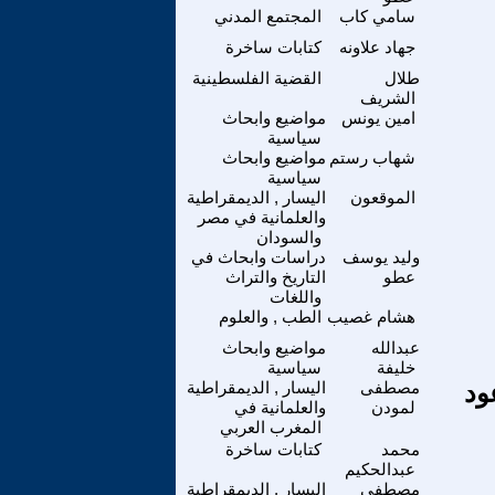
سامي كاب
المجتمع المدني
جهاد علاونه
كتابات ساخرة
طلال
القضية الفلسطينية
الشريف
امين يونس
مواضيع وابحاث
سياسية
شهاب رستم
مواضيع وابحاث
سياسية
الموقعون
اليسار , الديمقراطية
والعلمانية في مصر
والسودان
وليد يوسف
دراسات وابحاث في
عطو
التاريخ والتراث
واللغات
هشام غصيب
الطب , والعلوم
عبدالله
مواضيع وابحاث
خليفة
سياسية
ود
مصطفى
اليسار , الديمقراطية
لمودن
والعلمانية في
المغرب العربي
محمد
كتابات ساخرة
عبدالحكيم
مصطفى
اليسار , الديمقراطية