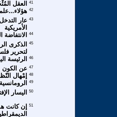
41
العقل المُثْ
42
هؤلاء...علم
43
عار التدخل 
الأمريكية
44
الانتفاضة ا
45
الذكرى الرا
لتحرير فل
46
الرئيسة الي
47
عن الكون ال
48
إمْهال النّظ
49
الرومانسية
50
اليسار الإ
51
إن كانت هذ
الديمقراطيو