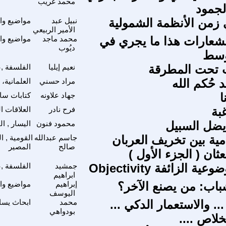
محمد غريب
لجمود
زمن الأنظمة الشمولية
نبيل عبد
مواضيع وا
الأمير الربيعي
الشعارات هذا ما يجري في
محمد ماجد
مواضيع وا
ديُوب
وسط
 تحت المطرقة
نعيم إيليا
الفلسفة ,ع
 حُكم الله
مراد حسني
العلمانية،
ا
جهاد علاونه
كتابات سا
بة
فرح نادر
العلاقات ا
يضل السبيل
محمود فنون
اليسار , ال
مية بين تخريف العربان
جاسم عبدالله
القومية , ا
صالح
المصير
ثان ( الجزء الأول )
 الزائفة Objectivity
جمشيد
الفلسفة ,ع
ابراهيم
شباب: من يصنع الآخر؟
إبراهيم
مواضيع وا
اليوسف
 ... والاستعمار الدكي ...
محمد
ابحاث يسا
بودواهي
لاص ....