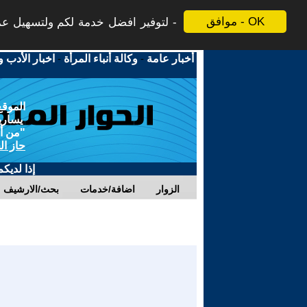
موافق - OK
لتوفير افضل خدمة لكم ولتسهيل عملي
أخبار عامة
-
وكالة أنباء المرأة
-
اخبار الأدب و
الموقع
يسارية
"من أج
حاز ال
إذا لديك
الزوار
اضافة/خدمات
بحث/الارشيف