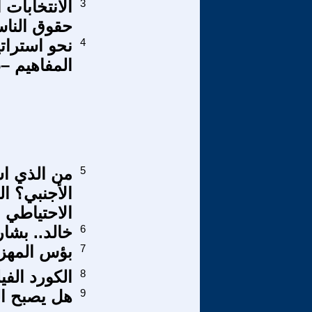
3
الانتخابات 
حقوق النا
4
نحو استراتي
المفاهيم –6- مواجهة تحديات الفساد
5
من الذي اس
الأجنبي؟ ا
الاحتياطي 
6
خالد.. بشار
7
بؤس المهزل
8
الكورد الفيل
9
هل يصبح ال