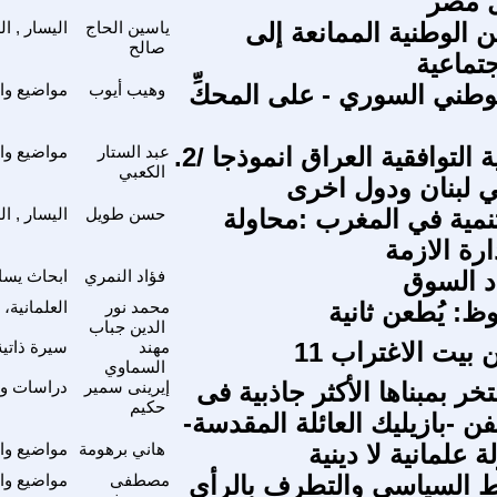
 مصر
ن الوطنية الممانعة إلى
ياسين الحاج
اليسار , ا
صالح
جتماعية
طني السوري - على المحكِّ
وهيب أيوب
مواضيع وا
الديمقراطية التوافقية العراق انموذجا /2.
عبد الستار
مواضيع وا
الكعبي
في لبنان ودول اخرى
تنمية في المغرب :محاولة
حسن طويل
اليسار , ا
رة الازمة
اد السوق
فؤاد النمري
ابحاث يسا
: يُطعن ثانية
محمد نور
العلمانية،
الدين جباب
بيت الاغتراب 11
مهند
سيرة ذاتية
السماوي
خر بمبناها الأكثر جاذبية فى
إيرينى سمير
دراسات واب
حكيم
فن -بازيليك العائلة المقدسة-
ة علمانية لا دينية
هاني برهومة
مواضيع وا
ط السياسي والتطرف بالرأي
مصطفى
مواضيع وا