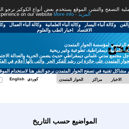
ة التصفح والنشر، الموقع يستخدم بعض أنواع الكوكيز نرجو النق
More info - المزيد
experience on our website
الفن
-
وكالة أنباء اليسار
-
وكالة أنباء العلمانية
-
وكالة أنباء العمال
-
وكا
الاقتصاد
-
اخبار الطب والعلوم
 الرئيسي لمؤسسة الحوار المتمدن
، علمانية، ديمقراطية، تطوعية وغير ربحية
ل مجتمع مدني علماني ديمقراطي حديث يضمن الحرية والعدالة الاجتم
حوار المتمدن على جائزة ابن رشد للفكر الحر والتى نالها أعلام في الفك
م مشاكل تقنية في تصفح الحوار المتمدن نرجو النقر هنا لاستخدام الموقع
كوردي
English
الاخبار
مراكز
الحوار المتمدن
المواضيع حسب التاريخ