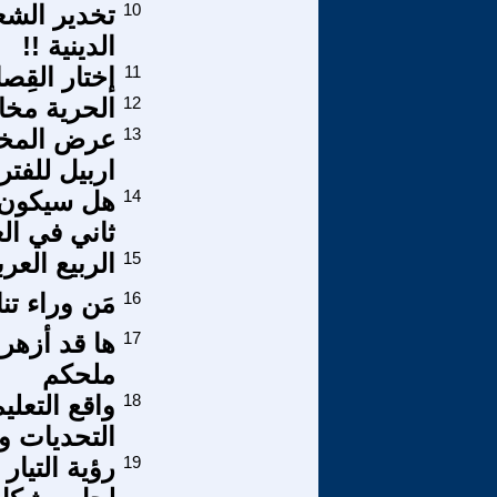
10
تخدير الش
الدينية !!
11
إختار القِص
12
الحرية مخ
13
عرض المخط
اربيل للفترة 1233م-5
14
هل سيكون ه
ثاني في ال
15
الربيع العر
16
مَن وراء تن
17
ها قد أزهر 
ملحكم
18
واقع التعلي
التحديات و
19
رؤية التيار 