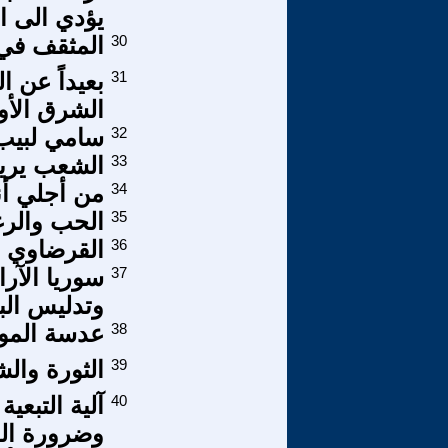
يؤدي الى ا
30
المثقف في 
31
بعيداً عن 
الشرق الأ
32
سامي لبيب
33
الشعب يريد
34
من أجلي أن
35
الحب والرغ
36
القرضاوي 
37
سوريا الآرا
وتدليس البع
38
عدسة الموضوعية
39
الثورة وال
40
آلية التبعية
وضرورة الخ