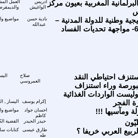
البرلمانية المغربية بعيون مركز
ادريس
العمل المشت
الواغيش
والديمقرط
س
جية وطنية للدولة المدنية –
نادية حسن
مواضيع وا
عبدالله
تنزف احتياطي النقد
صلاح
اليس
العمروسي
لبورصة وراء استنزاف
وليست الواردات الغذائية
ة الفجر
إكرام يوسف
اليسار , ا
ة ومآسيها !!!
احسان جواد
مواضيع وا
كاظم
يّون
حيدر الحيدر
القضية الك
ربيع العربي خريفا ؟
طارق عيسى
كتابات سا
طه