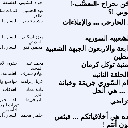
خَن بجراح -التعصُّب-!
جواد البشيتي
الفلسفة ,ع
وني !؟
عبد الحسين
كتابات سا
طاهر
الخارجي ... والإملاءات
رشيد قويدر
اليسار , ا
لشعبية السورية
معزز اسكندر
اليسار , ا
الحديثي
بعة والاربعون الجبهة الشعبية
محمود فنون
اليسار , ال
سطين
منية توكل كرمان
محمد عبد
حقوق الان
المجيد
حلقة الثانيه
تولام سيرف
العلمانية،
ام السّورِي جَريمَة وخيانة
فرياد إبراهيم
مواضيع وا
 ... هي الحل
غادة عماد
العلاقات ا
الدين
فتراضي
نادر قريط
ملف - حول 
ثورات الربي
لتأسيس الحو
ه هي أخلاقياتكم ... فبئس
حلمي محمد
اليسار , ا
ن أنتم !