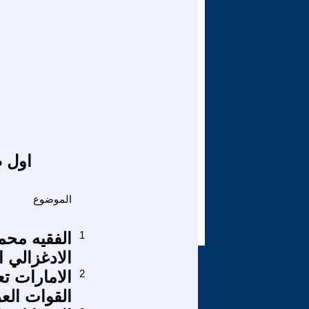
اول ص
الموضوع
1
الفقيه محم
الادغزالي 
2
الامارات ت
القوات العر