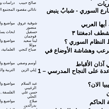
ريات
صالح حبيب
دراسات واب
شارع السوري - شبابٌ ينبض
ناتالي مقصود
المجتمع ا
أيها العربي
شوقية عروق
مواضيع وا
منصور
شطف ادمغتنا ٣
حسقيل
ابحاث يسا
قوجمان
النظام السوري ؟
لينا سعيد
مواضيع وا
موللا
مُرعب وهشاشة الأوضاع في
صباح كنجي
العلمانية،
ذان الأقباط
أوسم وصفي
مواضيع وا
آراء للمساعدة على النجاح المدرسي – 1
إيلي الزين
التربية وا
يا الان؟
عبد السلام
مواضيع وا
الزغيبي
حسن علي
الفلسفة ,ع
الحلي
الحاكم
صلاح
مواضيع وا
بدرالدين