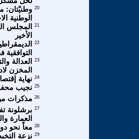
لحل مشكل
20
وطنيّتان: م
الوطنية الا
21
المجلس الو
الأخير
22
التوافقية 
23
العدالة وال
المخزن لادا
24
نهاية إقتص
25
نجيب محفوظ
26
مذكرات من 
27
برشلونة تفت
العمارة وال
28
معاً نحو دول
29
نزعة التخب