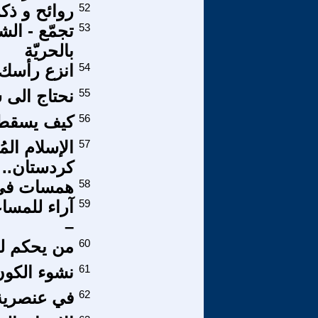
52
روائح و ذك
53
تجمّع - ال
بالحريّة
54
انزع رأسك 
55
نحتاج الى 
56
كيف يسقط 
57
الإسلام ال
كردستان..
58
همسات في آ
59
–
60
من يحكم ليب
61
نشوء الكون
62
في عنصرية 