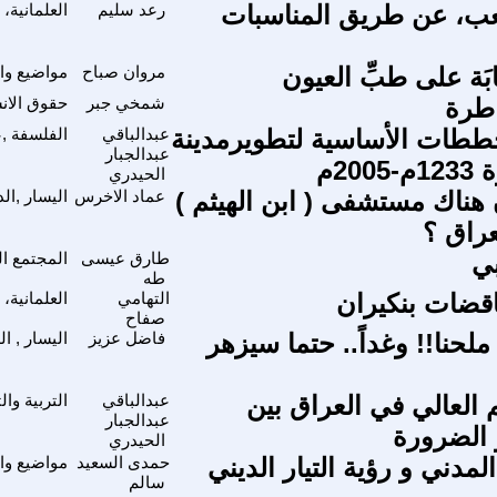
عب، عن طريق المناسبات
رعد سليم
العلمانية،
ابَة على طبِّ العيون
مروان صباح
مواضيع وا
اطرة
شمخي جبر
حقوق الان
طات الأساسية لتطويرمدينة
عبدالباقي
الفلسفة ,ع
عبدالجبار
200م
الحيدري
ناك مستشفى ( ابن الهيثم )
عماد الاخرس
اليسار ,ال
عراق ؟
بي
طارق عيسى
المجتمع ا
طه
اقضات بنكيران
التهامي
العلمانية،
صفاح
ملحنا!! وغداً.. حتما سيزهر
فاضل عزيز
اليسار , ا
م العالي في العراق بين
عبدالباقي
التربية وا
عبدالجبار
 الضرورة
الحيدري
المدني و رؤية التيار الديني
حمدى السعيد
مواضيع وا
سالم