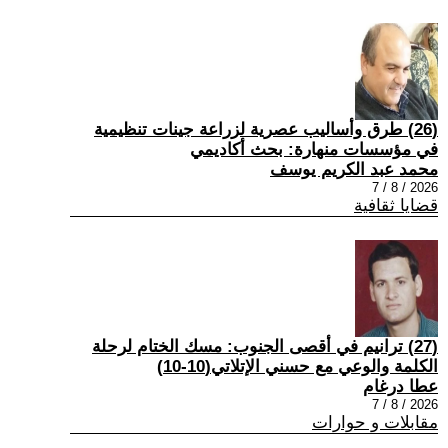
(26) طرق وأساليب عصرية لزراعة جينات تنظيمية
في مؤسسات منهارة: بحث أكاديمي
محمد عبد الكريم يوسف
2026 / 8 / 7
قضايا ثقافية
(27) ترانيم في أقصى الجنوب: مسك الختام لرحلة
الكلمة والوعي مع حسني الإتلاتي(10-10)
عطا درغام
2026 / 8 / 7
مقابلات و حوارات