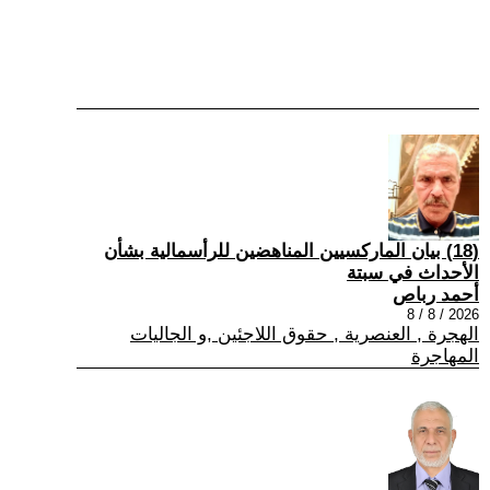
(18) بيان الماركسيين المناهضين للرأسمالية بشأن
الأحداث في سبتة
أحمد رباص
2026 / 8 / 8
الهجرة , العنصرية , حقوق اللاجئين ,و الجاليات
المهاجرة