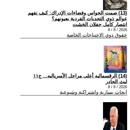
(13) صمت الحواس وفضاءات الإدراك: كيف نفهم
عوالم ذوي التحديات الفردية بعيونهم؟
انتصار كامل جفلان الخشت
2026 / 8 / 8
حقوق ذوي الاحتياجات الخاصة
(14) الرقسماليه أعلى مراحل الأمبرياليه... ج١١
ليث الجادر
2026 / 8 / 8
ابحاث يسارية واشتراكية وشيوعية