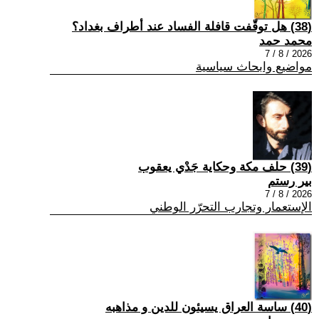
(38) هل توقّفت قافلة الفساد عند أطراف بغداد؟
محمد حمد
2026 / 8 / 7
مواضيع وابحاث سياسية
(39) حلف مكة وحكاية جَدْي يعقوب
بير رستم
2026 / 8 / 7
الإستعمار وتجارب التحرّر الوطني
(40) ساسة العراق يسيئون للدين و مذاهبه