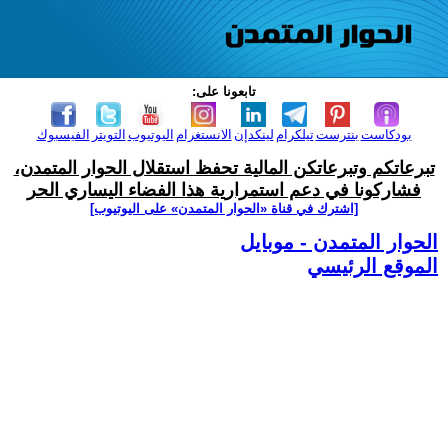
تابعونا على:
بودكاست
بنترست
تيلكرام
لينكدإن
الانستغرام
اليوتيوب
التويتر
الفيسبوك
تبرعاتكم وتبرعاتكن المالية تحفظ استقلال الحوار المتمدن،
فشاركونا في دعم استمرارية هذا الفضاء اليساري الحر
[اشترك في قناة ‫«الحوار المتمدن» على اليوتيوب]
الحوار المتمدن - موبايل
الموقع الرئيسي