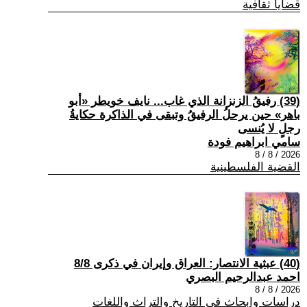
قضايا ثقافية
(39) رفيقُ الزنزانة الذي غاب... نايف خويطر «أبو
باهر» حين يرحلُ الرفيقُ وتبقى في الذاكرة حكايةُ
رجلٍ لا يُنسى
سامي ابراهيم فودة
2026 / 8 / 8
القضية الفلسطينية
(40) عبثية الانتصار: العراق وإيران في ذكرى 8/8
احمد عبدالرحيم البصري
2026 / 8 / 8
دراسات وابحاث في التاريخ والتراث واللغات