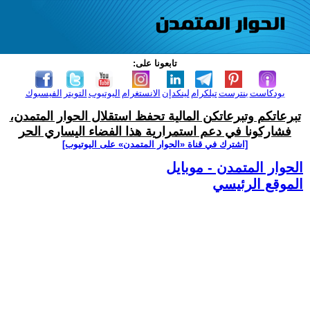
تابعونا على:
بودكاست
بنترست
تيلكرام
لينكدإن
الانستغرام
اليوتيوب
التويتر
الفيسبوك
تبرعاتكم وتبرعاتكن المالية تحفظ استقلال الحوار المتمدن،
فشاركونا في دعم استمرارية هذا الفضاء اليساري الحر
[اشترك في قناة ‫«الحوار المتمدن» على اليوتيوب]
الحوار المتمدن - موبايل
الموقع الرئيسي