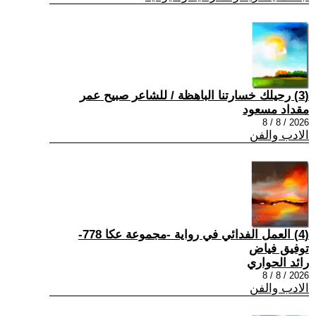
(3) رحيلك خسارتنا الباهظة / للشاعر صبيح عمر
مقداد مسعود
2026 / 8 / 8
الادب والفن
(4) العمل الفدائي في رواية -مجموعة عكا 778-
توفيق فياض
رائد الحواري
2026 / 8 / 8
الادب والفن