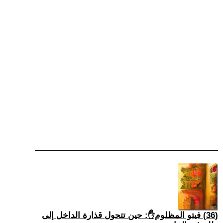
(36) فيتو المظلوم✋: حين تتحول قذارة الداخل إلى