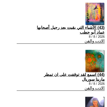
(43) الأشياء التي بقيت بعد رحيل أصحابها
عماد أبو حطب
2026 / 8 / 8
الادب والفن
(44) اسمع لقد توقفت على ان تمطر
مارينا سوريال
2026 / 8 / 8
الادب والفن