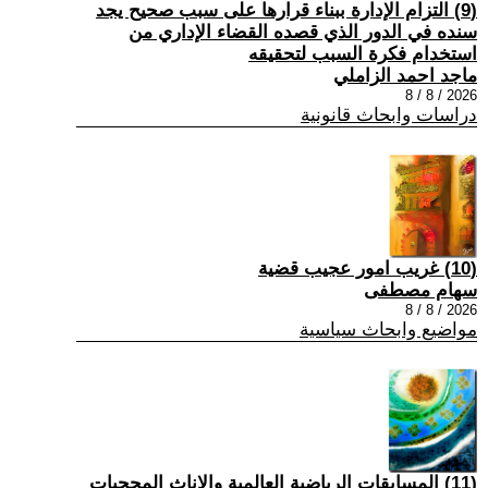
(9) التزام الإدارة ببناء قرارها على سبب صحیح یجد
سنده في الدور الذي قصده القضاء الإداري من
استخدام فكرة السبب لتحقیقه
ماجد احمد الزاملي
2026 / 8 / 8
دراسات وابحاث قانونية
(10) غريب امور عجيب قضية
سهام مصطفى
2026 / 8 / 8
مواضيع وابحاث سياسية
(11) المسابقات الرياضية العالمية والإناث المحجبات