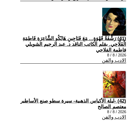
(41) رَشْفَةُ قَهْوَةٍ... مَعَ فَنَاجِينِ هَايْكُو الشَّاعِرَةِ فَاطِمَةِ
الْفَلَّاحِي. بقلم الكاتب الناقد د. عبد الرحيم الشويلي
فاطمة الفلاحي
2026 / 8 / 8
الادب والفن
(42) -ليلة الأكياس الذهبية- سيرة سطو صنع الأساطير
معتصم الصالح
2026 / 8 / 8
الادب والفن