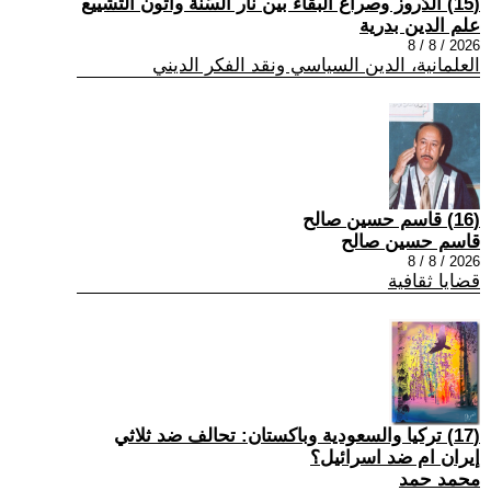
(15) الدّروز وصراع البقاء بين نار السّنّة وأتون التّشييع
علم الدين بدرية
2026 / 8 / 8
العلمانية، الدين السياسي ونقد الفكر الديني
(16) قاسم حسين صالح
قاسم حسين صالح
2026 / 8 / 8
قضايا ثقافية
(17) تركيا والسعودية وباكستان: تحالف ضد ثلاثي
إيران ام ضد اسرائيل؟
محمد حمد