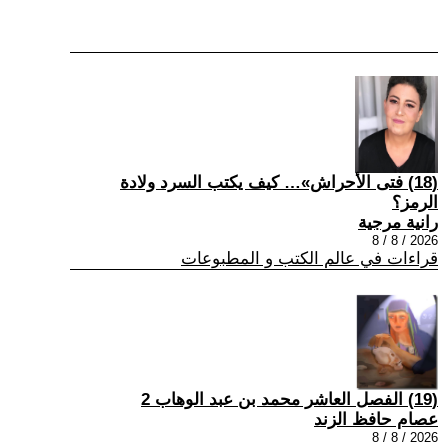
(18) فتى الأحراش»… كيف يكتب السرد ولادة
الرمز؟
رانية مرجية
2026 / 8 / 8
قراءات في عالم الكتب و المطبوعات
(19) الفصل العاشر محمد بن عبد الوهاب 2
عصام حافظ الزند
2026 / 8 / 8