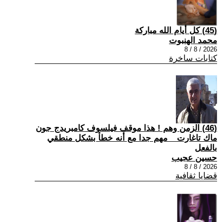
(45) كل أيام الله مباركة
محمد الهنبوت
2026 / 8 / 8
كتابات ساخرة
(46) الزمن وهم ! هذا موقف فيلسوف كامبريدج جون
ماك تاغارت _ مهم جدا مع أنه خطأ بشكل منطقي
بالفعل
حسين عجيب
2026 / 8 / 8
قضايا ثقافية