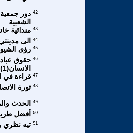
42
دور جمعية 
الشعبية
43
مندائية خاتم
44
الى مدينتي
45
رؤى الشيوع
46
حقوق عباد 
الانسان(1)
47
قراءة في ال
48
ثورة الاتصا
49
الحدث وال
50
أفضل طريق
51
تيه نظري 