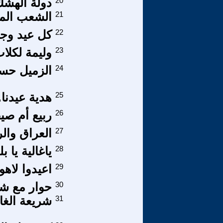
20
دولة الهشك
21
الشعب المس
22
كل عيد وجم
23
وليمة لكلاب
24
الزميل حسق
25
هدية عيدنا.
26
ربيع أم ص
27
العراق وال
28
ياغالية يا ب
29
اعيدوا لاه
30
حوار مع شي
31
شريعة الغ