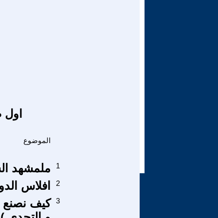
اول ص
الموضوع
1
ملمشهد الس
2
افلاس الدو
3
كيف نصنع م
و التحدي )