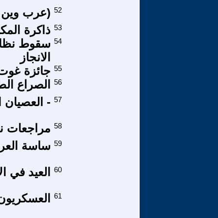
52
(عرب وين ،
53
ذاكرة المكا
54
سقوط نظام 
الانجاز
55
جائزة غوت 
56
الصراع الط
57
- العصيان 
58
مراجعات نقد
59
ساسة العرا
60
العيد في ال
61
العسكريون 