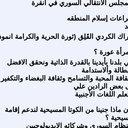
مجلس الانتقالي السوري في أنقرة
اعات إسلام المنطقه
د
راك الكردي القَلِق (ثورة الحرية والكرامة انموذج
رأة عورة ؟
ي بلدنا بأيدينا بالقدرة الذاتية ونحقق الافضل
طالة وألاستدامة
افة المحبة والتسامح وثقافة البغضاء والتكفير
 بعض الرادين علي
لم اللغات الأجنبية
 ماذا جنينا من الكوتا المسيحية لندعم إقامة
يحية ؟
ظام السوري وشركائه الإيديولوجيين