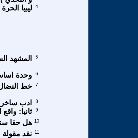
4
ليبيا الحرة
5
المشهد الس
6
وحدة اساس 
7
خط النضال
8
ادب ساخر
9
ثانيا: واقع 
10
هل حقا سنب
11
نقد مقولة 