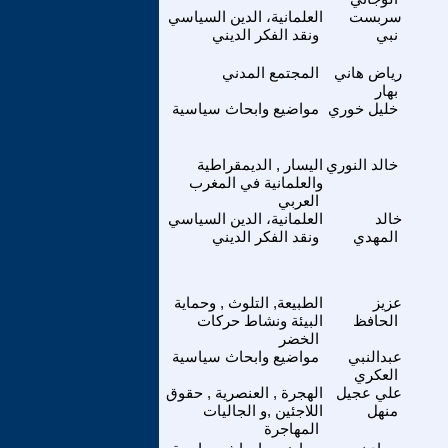
سربست
العلمانية، الدين السياسي
نبي
ونقد الفكر الديني
رياض هاني
المجتمع المدني
بهار
خليل خوري
مواضيع وابحاث سياسية
خالد النوري
اليسار , الديمقراطية
والعلمانية في المغرب
العربي
خالد
العلمانية، الدين السياسي
المهدي
ونقد الفكر الديني
عزيز
الطبيعة, التلوث , وحماية
الحافظ
البيئة ونشاط حركات
الخضر
عبدالنبي
مواضيع وابحاث سياسية
العكري
علي عجيل
الهجرة , العنصرية , حقوق
منهل
اللاجئين ,و الجاليات
المهاجرة