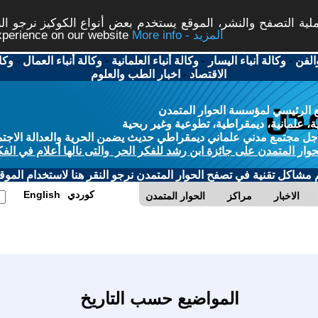
ة التصفح والنشر، الموقع يستخدم بعض أنواع الكوكيز نرجو النق
More info - المزيد
experience on our website
الفن
-
وكالة أنباء اليسار
-
وكالة أنباء العلمانية
-
وكالة أنباء العمال
-
وكا
الاقتصاد
-
اخبار الطب والعلوم
 الرئيسي لمؤسسة الحوار المتمدن
، علمانية، ديمقراطية، تطوعية وغير ربحية
ل مجتمع مدني علماني ديمقراطي حديث يضمن الحرية والعدالة الاجتم
حوار المتمدن على جائزة ابن رشد للفكر الحر والتى نالها أعلام في الفك
م مشاكل تقنية في تصفح الحوار المتمدن نرجو النقر هنا لاستخدام الموقع
كوردي
English
الاخبار
مراكز
الحوار المتمدن
المواضيع حسب التاريخ