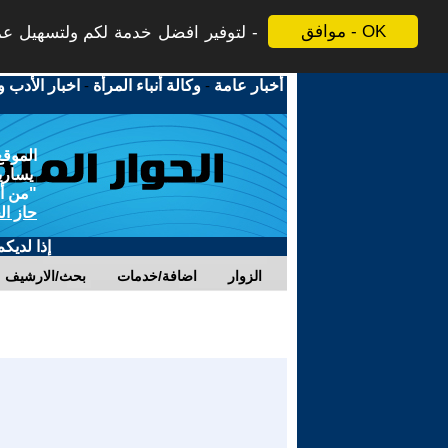
موافق - OK
لتوفير افضل خدمة لكم ولتسهيل عملي
أخبار عامة
-
وكالة أنباء المرأة
-
اخبار الأدب و
الموقع
يسارية
"من أج
حاز ال
إذا لديك
الزوار
اضافة/خدمات
بحث/الارشيف