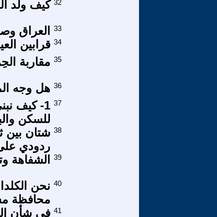
32
كيف ولد ال
33
العراق وصر
34
قرابين العي
35
مقاربة الحِ
36
هل وجه الم
37
1- كيف نبن
للسكن والب
38
شتان بين ثق
ردودي على
39
الشفاهة وتع
40
نحن الكلدان
محافظة مس
41
في شأن الن