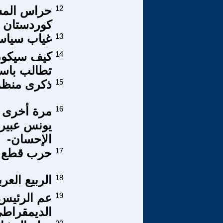
12
حراس المسج
كوردستان
13
غياب سياسه
14
كيف سيكون
تطالب باس
15
ذكرى منظمة
16
مرة أخرى ح
يونس عبير 
الإحسان-
17
حرب قطع ال
18
الربيع العر
19
عم الرئيس ا
الديمقراطى