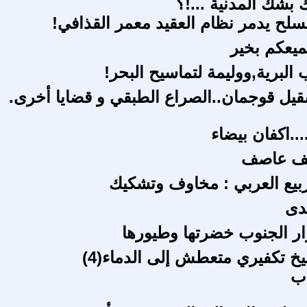
 بشك المدنية ...!؟
لح يدمر نظام العقيد معمر القذافي!
يعكم بخير
 البرية,ووليمة لتماسيح البحر!
يل قوجمان..الصراع الطبقي و قضايا أخرى.
...اكفان بيضاء
يف عاصف
ربيع العربي : مخاوف وتشكيك
لدى
وار الجنوب خضرتها وطيورها
خ تكفيري متعطش إلى الدماء(4)
اب