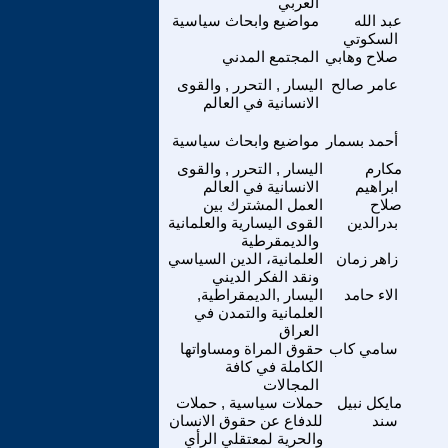
العربي
عبد الله
مواضيع وابحاث سياسية
السكوتي
صلاح وهابي
المجتمع المدني
عامر صالح
اليسار , التحرر , والقوى
الانسانية في العالم
أحمد بسمار
مواضيع وابحاث سياسية
مكارم
اليسار , التحرر , والقوى
ابراهيم
الانسانية في العالم
صلاح
العمل المشترك بين
بدرالدين
القوى اليسارية والعلمانية
والديمقرطية
زاهر زمان
العلمانية، الدين السياسي
ونقد الفكر الديني
الاء حامد
اليسار ,الديمقراطية,
العلمانية والتمدن في
العراق
سامي كاب
حقوق المراة ومساواتها
الكاملة في كافة
المجالات
مايكل نبيل
حملات سياسية , حملات
سند
للدفاع عن حقوق الانسان
والحرية لمعتقلي الرأي